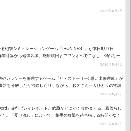
2026年8月7日
る砲撃シミュレーションゲーム『IRON NEST』が本日8月7日
。弾道計算から砲弾装填、砲塔旋回までワンオペでこなし、強烈な一
ンある作品
2026年8月7日
機やガラケーを修理するゲーム『リ・ストーリー: 思い出修理屋』が
子機器を分解したり掃除したりしながら、お客さん一人ひとりの物語
2026年8月7日
the Sword』先行プレイレポート。武蔵がとにかく攻めまくる、豪傑らし
ぎた。「受け流し」によって、相手の攻撃を待ち構える時間がなく
2026年8月7日