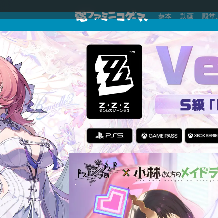
赫本
動画
殿堂