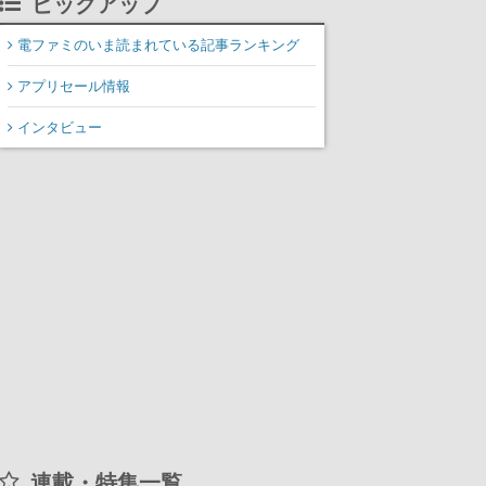
ピックアップ
装填、砲塔旋回までワン
オペでこなし、強烈な一
電ファミのいま読まれている記事ランキング
撃をブチかませるロマン
アプリセール情報
ある作品
インタビュー
連載・特集一覧