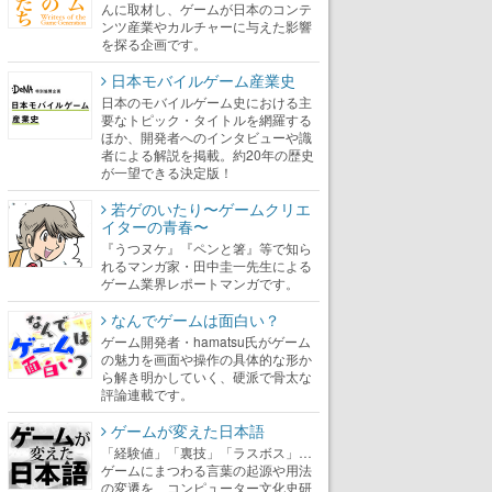
んに取材し、ゲームが日本のコンテ
ンツ産業やカルチャーに与えた影響
を探る企画です。
日本モバイルゲーム産業史
日本のモバイルゲーム史における主
要なトピック・タイトルを網羅する
ほか、開発者へのインタビューや識
者による解説を掲載。約20年の歴史
が一望できる決定版！
若ゲのいたり〜ゲームクリエ
イターの青春〜
『うつヌケ』『ペンと箸』等で知ら
れるマンガ家・田中圭一先生による
ゲーム業界レポートマンガです。
なんでゲームは面白い？
ゲーム開発者・hamatsu氏がゲーム
の魅力を画面や操作の具体的な形か
ら解き明かしていく、硬派で骨太な
評論連載です。
ゲームが変えた日本語
「経験値」「裏技」「ラスボス」…
ゲームにまつわる言葉の起源や用法
の変遷を、コンピューター文化史研