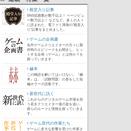
殿堂入り記事
SNS拡散数が数千以上！ ページビュ
ー数万以上！ などなど。多くの人々
に読まれた、電ファミ渾身の“殿堂入
り”記事をまとめました。
ゲームの企画書
名作ゲームクリエイターの方々に製
作時のエピソードをお聞きし、ヒッ
トする企画（ゲーム）とは何か？を
探っていきます。
赫本
この物語を解いてはいけない。『赫
本』は、〈試験問題〉の形をした短
編ホラー小説集です。
新世代に訊く
これからのデジタルゲーム市場を担
う若きクリエイター達の姿を追い、
彼らのルーツと情熱を探っていきま
す。
ゲーム世代の作家たち
ゲームに多大な影響を受けた作家さ