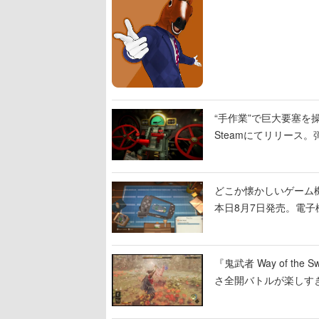
“手作業”で巨大要塞を操
Steamにてリリース
撃をブチかませるロマ
どこか懐かしいゲーム
本日8月7日発売。電
に耳を傾ける
『鬼武者 Way of 
さ全開バトルが楽しす
なって超爽快