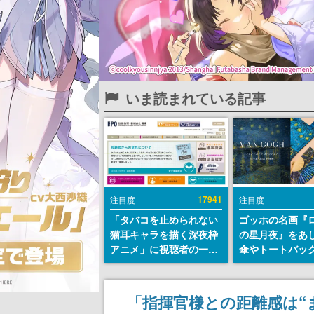
いま読まれている記事
17941
注目度
注目度
「タバコを止められない
ゴッホの名画『
猫耳キャラを描く深夜枠
の星月夜』をあ
アニメ」に視聴者の一部
傘やトートバッ
から批判意見。違法薬物
登場。8月7日21
の使用と思しき描写も含
日間限定で予約
めて、BPOが議論を交わ
「指揮官様との距離感は“
す