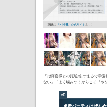
（画像は
『NIKKE』公式サイト
より）
「指揮官様との距離感は“まるで学園
ない」「よく噛みつくからこそ『やな
AD
勇者パーティはぜんめ