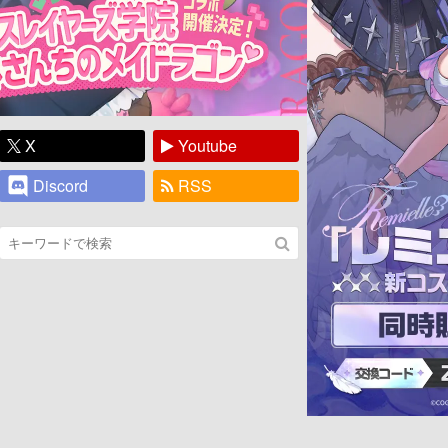
X
Youtube
Discord
RSS