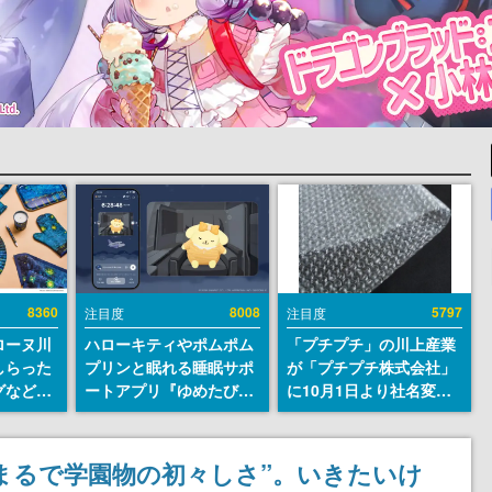
8360
8008
5797
注目度
注目度
ローヌ川
ハローキティやポムポム
「プチプチ」の川上産業
しらった
プリンと眠れる睡眠サポ
が「プチプチ株式会社」
グなどが
ートアプリ『ゆめたび』
に10月1日より社名変更
時より2
が配信中。キャラごとの
へ。創業58年で初めての
販売
ASMRや目覚ましアラー
変更で、“プチッ”と鳴る
ムも搭載
おなじみの緩衝材が会社
まるで学園物の初々しさ”。いきたいけ
の名前に