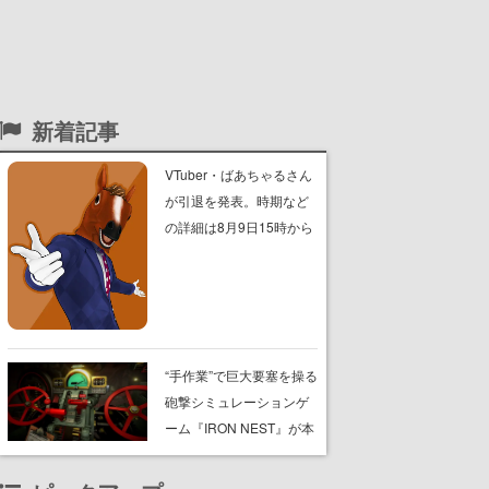
新着記事
VTuber・ばあちゃるさん
が引退を発表。時期など
の詳細は8月9日15時から
の配信で説明
“手作業”で巨大要塞を操る
砲撃シミュレーションゲ
ーム『IRON NEST』が本
日8月7日Steamにてリリ
ース。弾道計算から砲弾