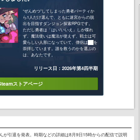
“ぜんめつ”してしまった勇者パーティか
ら1人だけ選んで、ともに迷宮からの脱
出を目指すダンジョン探索RPGです。
ただし勇者は「はい/いいえ」しか喋れ
ず、魔法使いは魔法が使えず、戦士は可
愛らしい人形になっていて、僧侶は██を
崇拝しています。誰を救うのかを選ぶの
は、あなたです。
リリース日：2026年第4四半期
Steamストアページ
るさんが引退を発表。時期などの詳細は8月9日15時からの配信で説明