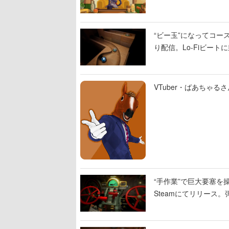
“ビー玉”になってコース
り配信。Lo-Fiビー
VTuber・ばあちゃ
“手作業”で巨大要塞を操
Steamにてリリース
撃をブチかませるロマ