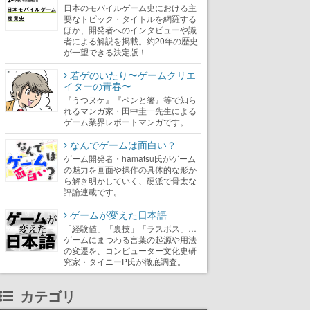
日本のモバイルゲーム史における主
要なトピック・タイトルを網羅する
ほか、開発者へのインタビューや識
者による解説を掲載。約20年の歴史
が一望できる決定版！
若ゲのいたり〜ゲームクリエ
イターの青春〜
『うつヌケ』『ペンと箸』等で知ら
れるマンガ家・田中圭一先生による
ゲーム業界レポートマンガです。
なんでゲームは面白い？
ゲーム開発者・hamatsu氏がゲーム
の魅力を画面や操作の具体的な形か
ら解き明かしていく、硬派で骨太な
評論連載です。
ゲームが変えた日本語
「経験値」「裏技」「ラスボス」…
ゲームにまつわる言葉の起源や用法
の変遷を、コンピューター文化史研
究家・タイニーP氏が徹底調査。
カテゴリ