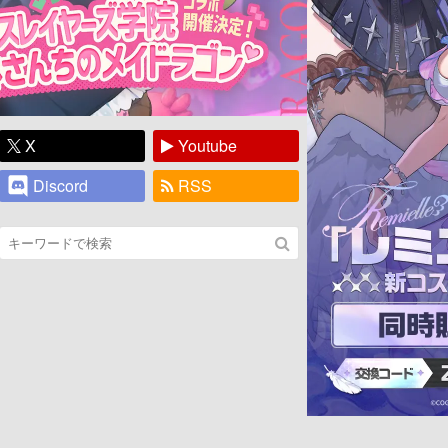
X
Youtube
Discord
RSS