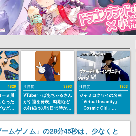
4829
3993
1903
注目度
注目度
ローヌ川
VTuber・ばあちゃるさん
ジャミロクワイの名曲
しらった
が引退を発表。時期など
「Virtual Insanity」
グなどが
の詳細は8月9日15時から
「Cosmic Girl」
時より2
の配信で説明
「Canned Heat」公式日
販売
本語字幕付きMVがいき
なり公開！「SUMMER
ゲームゲノム」の28分45秒は、少なくと
SONIC 2026」での9年ぶ