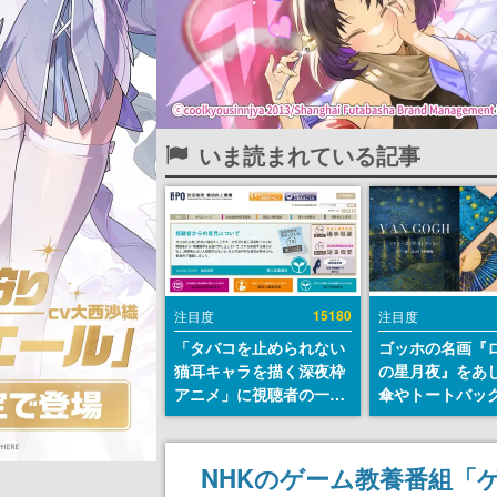
いま読まれている記事
15180
注目度
注目度
「タバコを止められない
ゴッホの名画『
猫耳キャラを描く深夜枠
の星月夜』をあ
アニメ」に視聴者の一部
傘やトートバッ
から批判意見。違法薬物
登場。8月7日21
の使用と思しき描写も含
日間限定で予約
めて、BPOが議論を交わ
NHKのゲーム教養番組「
す