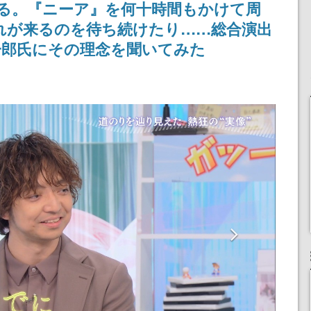
る。『ニーア』を何十時間もかけて周
りとなる日本公演を記念
して
晴れが来るのを待ち続けたり……総合演出
一郎氏にその理念を聞いてみた