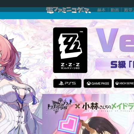
赫本
動画
殿堂