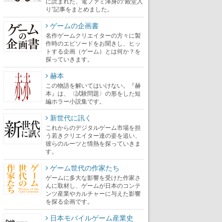
に読まれた、電ファミ渾身の“殿堂入
り”記事をまとめました。
ゲームの企画書
名作ゲームクリエイターの方々に製
作時のエピソードをお聞きし、ヒッ
トする企画（ゲーム）とは何か？を
探っていきます。
赫本
この物語を解いてはいけない。『赫
本』は、〈試験問題〉の形をした短
編ホラー小説集です。
新世代に訊く
これからのデジタルゲーム市場を担
う若きクリエイター達の姿を追い、
彼らのルーツと情熱を探っていきま
す。
ゲーム世代の作家たち
ゲームに多大な影響を受けた作家さ
んに取材し、ゲームが日本のコンテ
ンツ産業やカルチャーに与えた影響
を探る企画です。
日本モバイルゲーム産業史