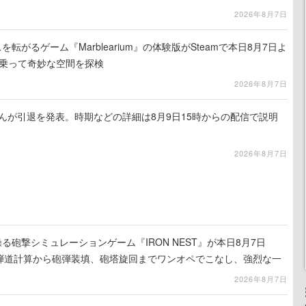
2026年8月7日
を転がるゲーム『Marblearium』の体験版がSteamで本日8月7日よ
トに乗って奇妙な空間を探検
2026年8月7日
るさんが引退を発表。時期などの詳細は8月9日15時からの配信で説明
2026年8月7日
る砲撃シミュレーションゲーム『IRON NEST』が本日8月7日
。弾道計算から砲弾装填、砲塔旋回までワンオペでこなし、強烈な一
ンある作品
2026年8月7日