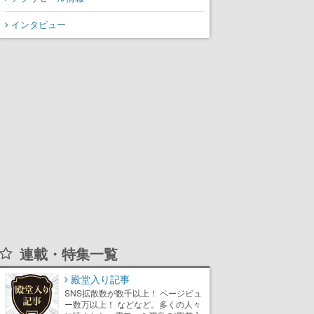
インタビュー
連載・特集一覧
殿堂入り記事
SNS拡散数が数千以上！ ページビュ
ー数万以上！ などなど。多くの人々