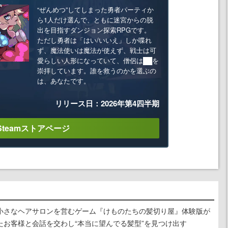
“ぜんめつ”してしまった勇者パーティか
ら1人だけ選んで、ともに迷宮からの脱
出を目指すダンジョン探索RPGです。
ただし勇者は「はい/いいえ」しか喋れ
ず、魔法使いは魔法が使えず、戦士は可
愛らしい人形になっていて、僧侶は██を
崇拝しています。誰を救うのかを選ぶの
は、あなたです。
リリース日：2026年第4四半期
Steamストアページ
小さなヘアサロンを営むゲーム『けものたちの髪切り屋』体験版が
たお客様と会話を交わし“本当に望んでる髪型”を見つけ出す