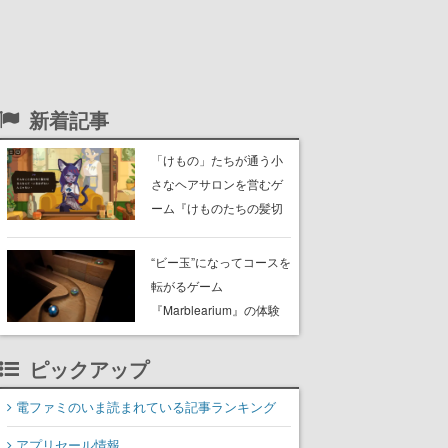
新着記事
「けもの」たちが通う小
さなヘアサロンを営むゲ
ーム『けものたちの髪切
り屋』体験版が配信開
始。悩みを持ったお客様
“ビー玉”になってコースを
と会話を交わし“本当に望
転がるゲーム
んでる髪型”を見つけ出す
『Marblearium』の体験
版がSteamで本日8月7日
より配信。Lo-Fiビートに
ピックアップ
乗って奇妙な空間を探検
電ファミのいま読まれている記事ランキング
アプリセール情報