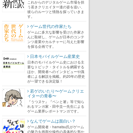
これからのデジタルゲーム市場を担
う若きクリエイター達の姿を追い、
彼らのルーツと情熱を探っていきま
す。
ゲーム世代の作家たち
ゲームに多大な影響を受けた作家さ
んに取材し、ゲームが日本のコンテ
ンツ産業やカルチャーに与えた影響
を探る企画です。
日本モバイルゲーム産業史
日本のモバイルゲーム史における主
要なトピック・タイトルを網羅する
ほか、開発者へのインタビューや識
者による解説を掲載。約20年の歴史
が一望できる決定版！
若ゲのいたり〜ゲームクリエ
イターの青春〜
『うつヌケ』『ペンと箸』等で知ら
れるマンガ家・田中圭一先生による
ゲーム業界レポートマンガです。
なんでゲームは面白い？
ゲーム開発者・hamatsu氏がゲーム
の魅力を画面や操作の具体的な形か