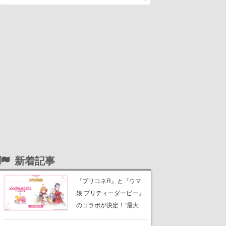
新着記事
『プリコネR』と『ウマ
娘 プリティーダービー』
のコラボが決定！“最大
170連無料”の8.5周年キャ