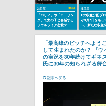
3696
注目度
注目度
「パリィ」や「ローリン
Xの収益分配プ
グ」で女の子と会話する
が9月7日をもっ
ソウルライク恋愛ゲーム
へ。新たな収益
『小早川さんはソウルラ
「Original Cont
イク』無料公開。返事に
Rewards Prog
失敗すると「YOU
発表
「最高峰のピッチへようこ
DIED」
して生まれたのか？ 『ウイニ
の実況を30年続けてギネ
氏に30年の知られざる舞
記事へ戻る