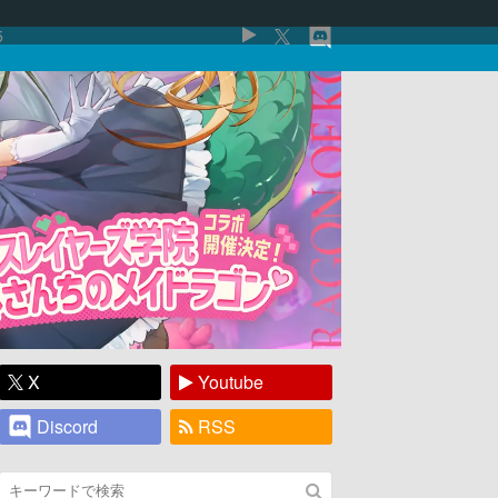
5
X
Youtube
Discord
RSS