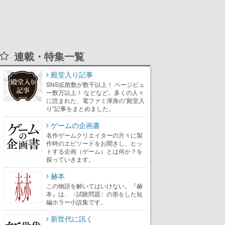
連載・特集一覧
殿堂入り記事
SNS拡散数が数千以上！ ページビュ
ー数万以上！ などなど。多くの人々
に読まれた、電ファミ渾身の“殿堂入
り”記事をまとめました。
ゲームの企画書
名作ゲームクリエイターの方々に製
作時のエピソードをお聞きし、ヒッ
トする企画（ゲーム）とは何か？を
探っていきます。
赫本
この物語を解いてはいけない。『赫
本』は、〈試験問題〉の形をした短
編ホラー小説集です。
新世代に訊く