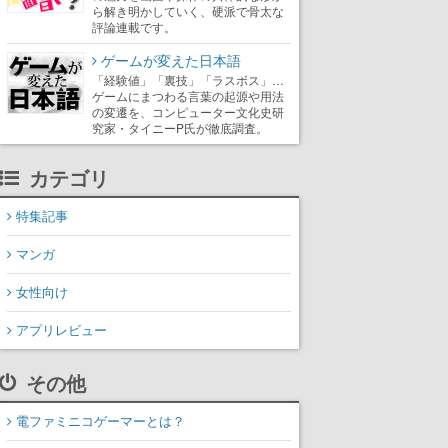
ら解き明かしていく、硬派で骨太な
評論連載です。
ゲームが変えた日本語
「経験値」「裏技」「ラスボス」…
ゲームにまつわる言葉の起源や用法
の変遷を、コンピューター文化史研
究家・タイニーP氏が徹底調査。
カテゴリ
特集記事
マンガ
女性向け
アプリレビュー
その他
電ファミニコゲーマーとは？