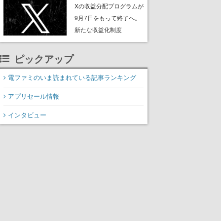
ンペーンなども発表
Xの収益分配プログラムが
9月7日をもって終了へ。
新たな収益化制度
「Original Content
Rewards Program」を発
ピックアップ
表
電ファミのいま読まれている記事ランキング
アプリセール情報
インタビュー