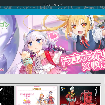
広告をスキップ
入り記事
インタビュー
特集記事
マンガ
Steam
Switch2
PS