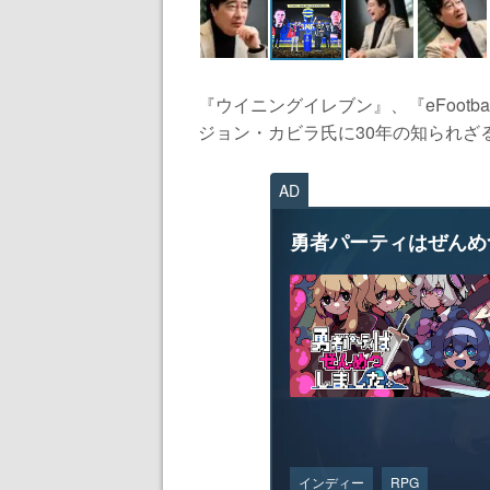
『ウイニングイレブン』、『eFootb
ジョン・カビラ氏に30年の知られざる
AD
勇者パーティはぜんめ
インディー
RPG