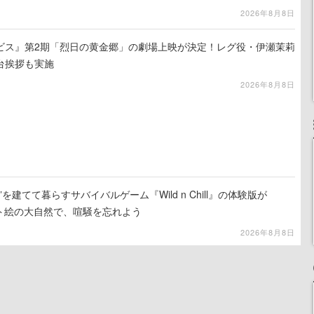
2026年8月8日
ビス』第2期「烈日の黄金郷」の劇場上映が決定！レグ役・伊瀬茉莉
台挨拶も実施
2026年8月8日
を建てて暮らすサバイバルゲーム『Wild n Chill』の体験版が
ット絵の大自然で、喧騒を忘れよう
2026年8月8日