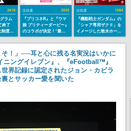
2618
2035
1584
注目度
注目度
ログラム
『プリコネR』と『ウマ
『機動戦士ガンダム』の
て終了
娘 プリティーダービー』
「シャア専用ザクⅡ」を
化制度
のコラボが決定！“最大
イメージした散水ホース
ent
170連無料”の8.5周年キ
リールが予約開始。本体
ram」を
ャンペーンなども発表
にはシャアのパーソナル
マークやジオン公国軍の
そ！」──耳と心に残る名実況はいかに
エンブレム、型式番号な
ングイレブン』、『eFootball™︎』
どを配置
ス世界記録に認定されたジョン・カビラ
台裏とサッカー愛を聞いた