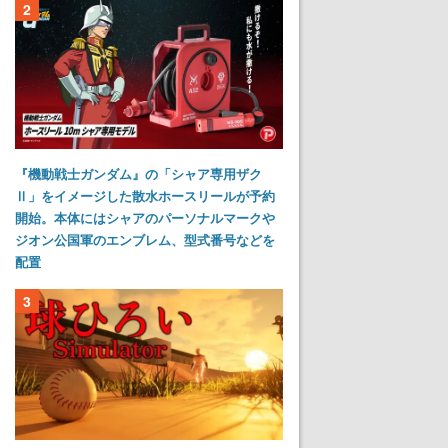
2
『機動戦士ガンダム』の「シャア専用ザク
Ⅱ」をイメージした散水ホースリールが予約
開始。本体にはシャアのパーソナルマークや
ジオン公国軍のエンブレム、型式番号などを
配置
3