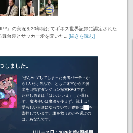
all™︎』の実況を30年続けてギネス世界記録に認定された
舞台裏とサッカー愛を聞いた...
[続きを読む]
つしました。
“ぜんめつ”してしまった勇者パーティか
ら1人だけ選んで、ともに迷宮からの脱
出を目指すダンジョン探索RPGです。
ただし勇者は「はい/いいえ」しか喋れ
ず、魔法使いは魔法が使えず、戦士は可
愛らしい人形になっていて、僧侶は██を
崇拝しています。誰を救うのかを選ぶの
は、あなたです。
リリース日：2026年第4四半期