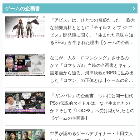
ゲームの企画書
『アビス』は、ひとつの奇跡だった──膨大
な開発資料とともに『テイルズ オブ ジ ア
ビス』開発陣に聞く、「生まれた意味を知
るRPG」が生まれた理由【ゲームの企画
書】
なにが、人を「ロマンシング」させるの
か？『ロマサガ2』当時の企画書とキャラ
設定画から迫る、河津秋敏がRPGに生み出
した「ロマン」の正体とは【ゲームの企画
書】
『ガンパレ』の企画書、ついに公開━初代
PSの伝説的タイトルは、なぜ生まれたの
か？そして『LOOP8』へ受け継がれたもの
【ゲームの企画書】
世界が認めるゲームデザイナー・上田文人