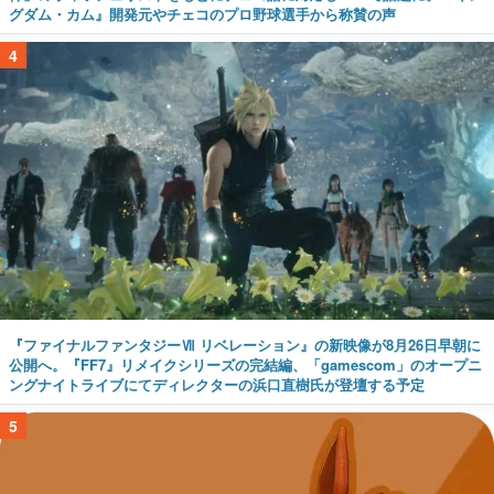
グダム・カム』開発元やチェコのプロ野球選手から称賛の声
4
『ファイナルファンタジーⅦ リベレーション』の新映像が8月26日早朝に
公開へ。『FF7』リメイクシリーズの完結編、「gamescom」のオープニ
ングナイトライブにてディレクターの浜口直樹氏が登壇する予定
5