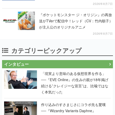
2026年8月7日
『ポケットモンスター ジ・オリジン』の再放
送がTVerで配信中！レッド（CV：竹内順子）
が主人公のオリジナルアニメ
2026年8月7日
カテゴリーピックアップ
インタビュー
「現実より意味のある仮想世界を作る」
──『EVE Online』の生みの親が18年掲げ
続ける”クレイジーな宣言”は、比喩ではな
く本気だった
作り込みのすさまじさにコラボ先も驚嘆
──『Wizardry Variants Daphne』