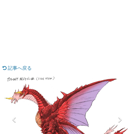
日本のコンテンツ産業やカルチャーに与えた影響を探る企
画です。
日本モバイルゲーム産業史
日本のモバイルゲーム史における主要なトピック・タイト
ルを網羅するほか、開発者へのインタビューや識者による
解説を掲載。約20年の歴史が一望できる決定版！
若ゲのいたり〜ゲームクリエイターの青春〜
『うつヌケ』『ペンと箸』等で知られるマンガ家・田中圭
一先生によるゲーム業界レポートマンガです。
記事へ戻る
なんでゲームは面白い？
ゲーム開発者・hamatsu氏がゲームの魅力を画面や操作の
具体的な形から解き明かしていく、硬派で骨太な評論連載
です。
ゲームが変えた日本語
「経験値」「裏技」「ラスボス」… ゲームにまつわる言葉
の起源や用法の変遷を、コンピューター文化史研究家・タ
イニーP氏が徹底調査。
カテゴリ
特集記事