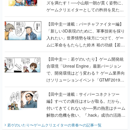
ズを満たす！──小山順一朗が貫く姿勢に、
ゲームクリエイターとしての矜持を見た
【若ゲのいたり最終回】
【田中圭一連載：バーチャファイター編】
「新しい3D表現のために、軍事技術を採り
入れたい」世界情勢を味方につけて、ゲー
ムに革命をもたらした鈴木 裕の功績【若ゲ
のいたり】
【田中圭一：若ゲのいたり】ゲーム開発統
合環境「Unreal Engine」最新バージョン
で、開発環境はどう変わる？ ゲーム業界向
けソリューションイベント「GTMF2019」
に行って、より理解を深めよう【PR】
【田中圭一連載：サイバーコネクトツー
編】すべての責任はオレが取る。だから、
付いてきてくれないか──男の熱意はチーム
解散の危機を救い、『.hack』成功の活路を
開く。業界の快男児・松山 洋に流れる血は
若ゲのいたり〜ゲームクリエイターの青春〜
の記事一覧
『少年ジャンプ』色だった【若ゲのいた