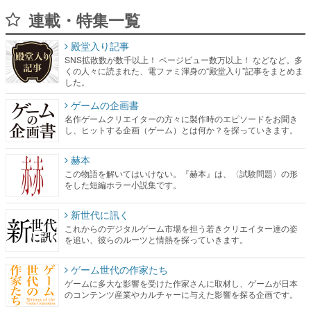
連載・特集一覧
殿堂入り記事
SNS拡散数が数千以上！ ページビュー数万以上！ などなど。多
くの人々に読まれた、電ファミ渾身の“殿堂入り”記事をまとめま
した。
ゲームの企画書
名作ゲームクリエイターの方々に製作時のエピソードをお聞き
し、ヒットする企画（ゲーム）とは何か？を探っていきます。
赫本
この物語を解いてはいけない。『赫本』は、〈試験問題〉の形
をした短編ホラー小説集です。
新世代に訊く
これからのデジタルゲーム市場を担う若きクリエイター達の姿
を追い、彼らのルーツと情熱を探っていきます。
ゲーム世代の作家たち
ゲームに多大な影響を受けた作家さんに取材し、ゲームが日本
のコンテンツ産業やカルチャーに与えた影響を探る企画です。