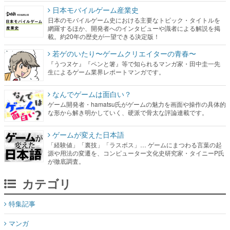
日本モバイルゲーム産業史
日本のモバイルゲーム史における主要なトピック・タイトルを
網羅するほか、開発者へのインタビューや識者による解説を掲
載。約20年の歴史が一望できる決定版！
若ゲのいたり〜ゲームクリエイターの青春〜
『うつヌケ』『ペンと箸』等で知られるマンガ家・田中圭一先
生によるゲーム業界レポートマンガです。
なんでゲームは面白い？
ゲーム開発者・hamatsu氏がゲームの魅力を画面や操作の具体的
な形から解き明かしていく、硬派で骨太な評論連載です。
ゲームが変えた日本語
「経験値」「裏技」「ラスボス」… ゲームにまつわる言葉の起
源や用法の変遷を、コンピューター文化史研究家・タイニーP氏
が徹底調査。
カテゴリ
特集記事
マンガ