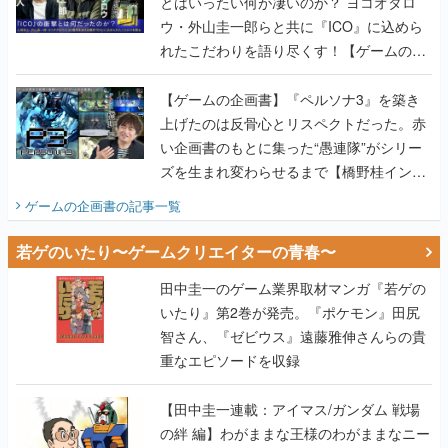
とはいったい何が凄いのか？ ヨコオタロ
ウ・外山圭一郎らと共に『ICO』に込めら
れたこだわりを語り尽くす！【ゲームの企
画書】
【ゲームの企画書】『ペルソナ3』を築き
上げたのは反骨心とリスペクトだった。赤
い企画書のもとに集った“愚連隊”がシリー
ズを生まれ変わらせるまで【橋野桂インタ
ビュー】
ゲームの企画書
の記事一覧
若ゲのいたり〜ゲームクリエイターの青春〜
田中圭一のゲーム業界取材マンガ『若ゲの
いたり』第2巻が発売。『ポケモン』田尻
智さん、『ゼビウス』遠藤雅伸さんらの貴
重なエピソードを収録
【田中圭一連載：アイマス/ガンダム 戦場
の絆 編】わがままな王様のわがままなニー