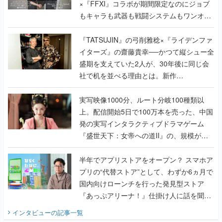
×『FFXI』コラボが期間限定なのにジョブ
もキャラも武器も戦闘システムもワンオフ
で作り込まれた理由を両ディレクターに聞
く
『TATSUJIN』の弓削雅稔×『ライデンファ
イターズ』の齋藤貴幸──かつて縦シュー全
盛期を支えていた2人が、30年後に同じ会
社で机を並べる理由とは。新作
『TATSUJIN EXTREME』で初タッグを組
んだレジェンド2人に訊く開発秘話
実写映像1000分、ルート分岐100種類以
上。配信開始5日で100万本を売った、中国
発の実写インタラクティブドラマゲーム
『盛世天下：女帝への道II』の、規模が違
うこだわりをプロデューサーに聞いた
半年でアプリストアをオープン？ スマホア
プリの“代替ストア”として、わずか6ヵ月で
国内向けローンチを行った発見型ストア
『あっぷアリーナ！』仕掛け人に話を聞い
てみた
インタビュー
の記事一覧