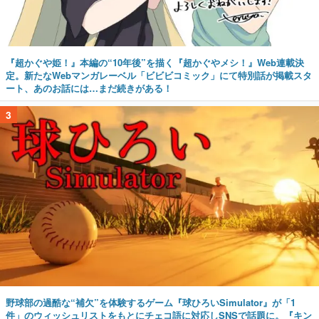
『超かぐや姫！』本編の“10年後”を描く『超かぐやメシ！』Web連載決
定。新たなWebマンガレーベル「ビビビコミック」にて特別話が掲載スタ
ート、あのお話には…まだ続きがある！
3
野球部の過酷な“補欠”を体験するゲーム『球ひろいSimulator』が「1
件」のウィッシュリストをもとにチェコ語に対応しSNSで話題に。『キン