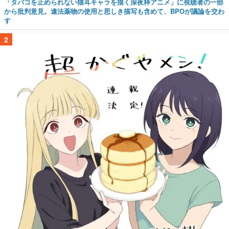
「タバコを止められない猫耳キャラを描く深夜枠アニメ」に視聴者の一部
から批判意見。違法薬物の使用と思しき描写も含めて、BPOが議論を交わ
す
2