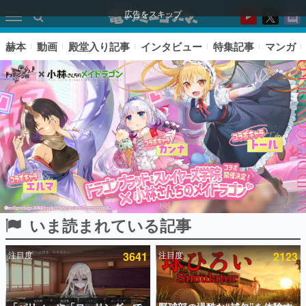
広告をスキップ
赫本
動画
殿堂入り記事
インタビュー
特集記事
マンガ
いま読まれている記事
ピックアップ
注目度
3641
注目度
2123
電ファミのいま読まれている記事ランキング
アプリセール情報