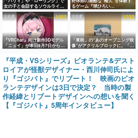
「パリィ」や「ローリング」で
野球部の過酷な“補欠”を体験す
女の子と会話するソウルライク
るゲーム『球ひろい
インタビュー
恋愛ゲーム『小早川さんはソウ
Simulator』が「1件」のウィッ
注目度
1452
注目度
1232
ルライク』無料公開。返事に失
シュリストをもとにチェコ語に
連載・特集一覧
敗すると「YOU DIED」
対応しSNSで話題に。『キング
ダム・カム』開発元やチェコの
プロ野球選手から称賛の声
殿堂入り記事
『VRChat』向け新作3Dモデル
「東映」の“あのオープニング映
SNS拡散数が数千以上！ ページビュー数万以上！ などな
ど。多くの人々に読まれた、電ファミ渾身の“殿堂入り”記
「ニュイ」が本日8月7日から
像”がアクリルブロックに。「東
事をまとめました。
BOOTHにて発売。瞳に光る星
映ヒストリカル グッズコレクシ
や感情豊かな表情が、小悪魔か
ョン」が8月下旬より発売
『平成・VSシリーズ』ビオランテ&デスト
ゲームの企画書
わいい
名作ゲームクリエイターの方々に製作時のエピソードをお
ロイアが怪獣デザイナー・西川伸司氏によ
聞きし、ヒットする企画（ゲーム）とは何か？を探ってい
きます。
り『ゴジバト』でリブート！ 映画のビオ
赫本
ランテデザインは3日で決定？ 当時の製
この物語を解いてはいけない。『赫本』は、〈試験問題〉
作経緯とリブートデザインへの想いを聞く
の形をした短編ホラー小説集です。
【『ゴジバト』5周年インタビュー】
新世代に訊く
これからのデジタルゲーム市場を担う若きクリエイター達
の姿を追い、彼らのルーツと情熱を探っていきます。
ゲーム世代の作家たち
ゲームに多大な影響を受けた作家さんに取材し、ゲームが