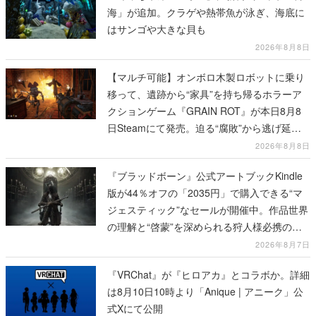
海」が追加。クラゲや熱帯魚が泳ぎ、海底に
はサンゴや大きな貝も
2026年8月8日
【マルチ可能】オンボロ木製ロボットに乗り
移って、遺跡から“家具”を持ち帰るホラーア
クションゲーム『GRAIN ROT』が本日8月8
日Steamにて発売。迫る“腐敗”から逃げ延
び、持ち帰った家具で基地を再建
2026年8月8日
『ブラッドボーン』公式アートブックKindle
版が44％オフの「2035円」で購入できる“マ
ジェスティック”なセールが開催中。作品世界
の理解と“啓蒙”を深められる狩人様必携の一
冊
2026年8月7日
『VRChat』が『ヒロアカ』とコラボか。詳細
は8月10日10時より「Anique | アニーク」公
式Xにて公開