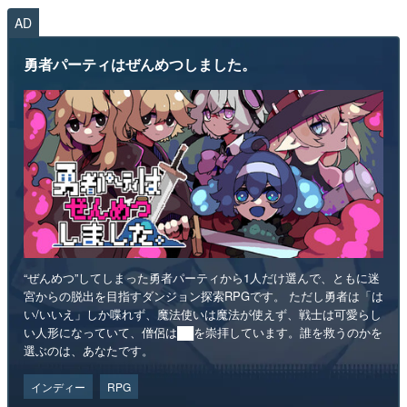
AD
勇者パーティはぜんめつしました。
“ぜんめつ”してしまった勇者パーティから1人だけ選んで、ともに迷
宮からの脱出を目指すダンジョン探索RPGです。 ただし勇者は「は
い/いいえ」しか喋れず、魔法使いは魔法が使えず、戦士は可愛らし
い人形になっていて、僧侶は██を崇拝しています。誰を救うのかを
選ぶのは、あなたです。
インディー
RPG