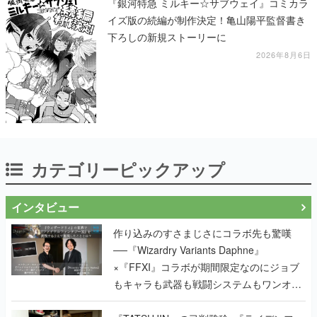
『銀河特急 ミルキー☆サブウェイ』コミカラ
イズ版の続編が制作決定！亀山陽平監督書き
下ろしの新規ストーリーに
2026年8月6日
カテゴリーピックアップ
インタビュー
作り込みのすさまじさにコラボ先も驚嘆
──『Wizardry Variants Daphne』
×『FFXI』コラボが期間限定なのにジョブ
もキャラも武器も戦闘システムもワンオフ
で作り込まれた理由を両ディレクターに聞