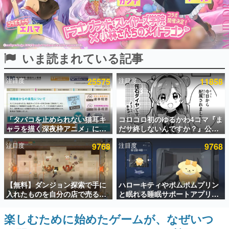
インタビュー
連載・特集一覧
いま読まれている記事
殿堂入り記事
SNS拡散数が数千以上！ ページビュー数万以上！ などな
ど。多くの人々に読まれた、電ファミ渾身の“殿堂入り”記
注目度
25575
注目度
11858
事をまとめました。
ゲームの企画書
名作ゲームクリエイターの方々に製作時のエピソードをお
聞きし、ヒットする企画（ゲーム）とは何か？を探ってい
「タバコを止められない猫耳キ
コロコロ初のゆるかわ4コマ『ま
きます。
ャラを描く深夜枠アニメ」に視
だサ終しないんですか？』公開
聴者の一部から批判意見。違法
スタート。主人公は新入社員の
赫本
注目度
9768
注目度
9768
薬物の使用と思わしき描写も含
侘石ダイヤ、ゲーム会社を舞台
この物語を解いてはいけない。『赫本』は、〈試験問題〉
めて、BPOが議論を交わす
にトラブルへ対応する社員たち
の形をした短編ホラー小説集です。
を描く
新世代に訊く
【無料】ダンジョン探索で手に
ハローキティやポムポムプリン
これからのデジタルゲーム市場を担う若きクリエイター達
入れたものを自分の店で売るゲ
と眠れる睡眠サポートアプリ
の姿を追い、彼らのルーツと情熱を探っていきます。
ーム『Moonlighter』がSteam
『ゆめたび』が配信中。キャラ
にて無料配布中！続編
ごとのASMRや目覚ましアラー
楽しむために始めたゲームが、なぜいつ
ゲーム世代の作家たち
『Moonlighter 2』の9月2日正
ムも搭載
ゲームに多大な影響を受けた作家さんに取材し、ゲームが