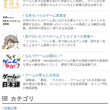
ゲームに多大な影響を受けた作家さんに取材し、ゲームが日本
のコンテンツ産業やカルチャーに与えた影響を探る企画です。
日本モバイルゲーム産業史
日本のモバイルゲーム史における主要なトピック・タイトルを
網羅するほか、開発者へのインタビューや識者による解説を掲
載。約20年の歴史が一望できる決定版！
若ゲのいたり〜ゲームクリエイターの青春〜
『うつヌケ』『ペンと箸』等で知られるマンガ家・田中圭一先
生によるゲーム業界レポートマンガです。
なんでゲームは面白い？
ゲーム開発者・hamatsu氏がゲームの魅力を画面や操作の具体的
な形から解き明かしていく、硬派で骨太な評論連載です。
ゲームが変えた日本語
「経験値」「裏技」「ラスボス」… ゲームにまつわる言葉の起
源や用法の変遷を、コンピューター文化史研究家・タイニーP氏
が徹底調査。
カテゴリ
特集記事