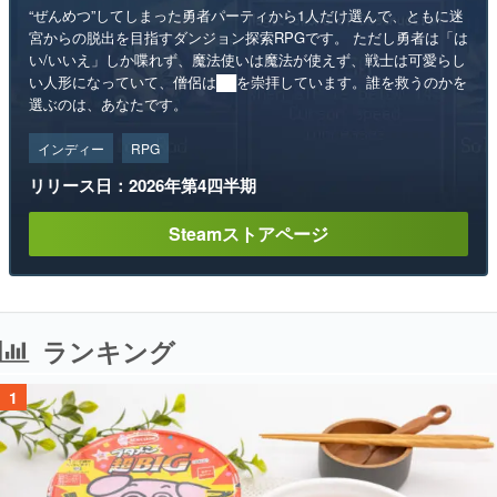
“ぜんめつ”してしまった勇者パーティから1人だけ選んで、ともに迷
宮からの脱出を目指すダンジョン探索RPGです。 ただし勇者は「は
い/いいえ」しか喋れず、魔法使いは魔法が使えず、戦士は可愛らし
い人形になっていて、僧侶は██を崇拝しています。誰を救うのかを
選ぶのは、あなたです。
インディー
RPG
リリース日：2026年第4四半期
Steamストアページ
ランキング
1