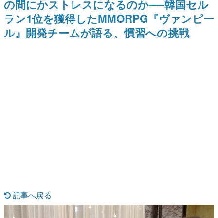
の間にかストレスになるのか──韓国セル
式リリースを記念したキャンペ
日本のコンテンツ産業やカルチャーに与えた影響を探る企
ーン
ラン1位を獲得したMMORPG『ヴァンピー
画です。
ル』開発チームが語る、慣習への挑戦
日本モバイルゲーム産業史
日本のモバイルゲーム史における主要なトピック・タイト
ルを網羅するほか、開発者へのインタビューや識者による
解説を掲載。約20年の歴史が一望できる決定版！
若ゲのいたり〜ゲームクリエイターの青春〜
『うつヌケ』『ペンと箸』等で知られるマンガ家・田中圭
一先生によるゲーム業界レポートマンガです。
なんでゲームは面白い？
ゲーム開発者・hamatsu氏がゲームの魅力を画面や操作の
具体的な形から解き明かしていく、硬派で骨太な評論連載
です。
ゲームが変えた日本語
「経験値」「裏技」「ラスボス」… ゲームにまつわる言葉
の起源や用法の変遷を、コンピューター文化史研究家・タ
イニーP氏が徹底調査。
カテゴリ
記事へ戻る
特集記事