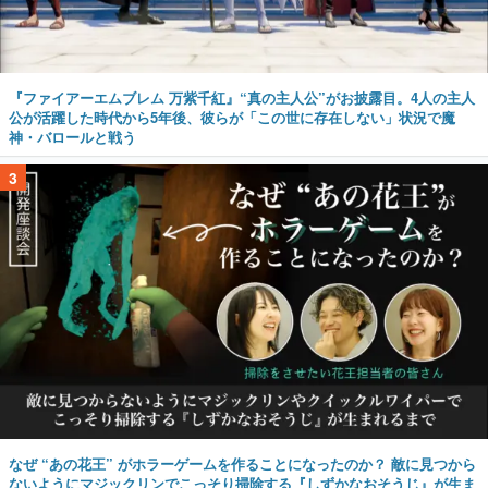
『ファイアーエムブレム 万紫千紅』“真の主人公”がお披露目。4人の主人
公が活躍した時代から5年後、彼らが「この世に存在しない」状況で魔
神・バロールと戦う
3
なぜ “あの花王” がホラーゲームを作ることになったのか？ 敵に見つから
ないようにマジックリンでこっそり掃除する『しずかなおそうじ』が生ま