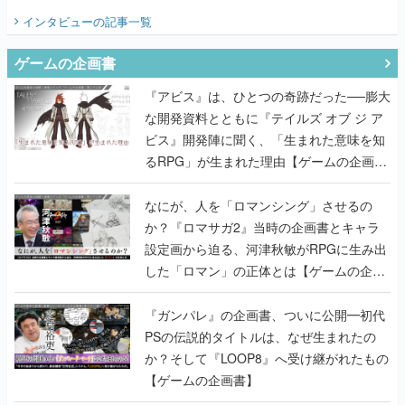
インタビュー
の記事一覧
ゲームの企画書
『アビス』は、ひとつの奇跡だった──膨大
な開発資料とともに『テイルズ オブ ジ ア
ビス』開発陣に聞く、「生まれた意味を知
るRPG」が生まれた理由【ゲームの企画
書】
なにが、人を「ロマンシング」させるの
か？『ロマサガ2』当時の企画書とキャラ
設定画から迫る、河津秋敏がRPGに生み出
した「ロマン」の正体とは【ゲームの企画
書】
『ガンパレ』の企画書、ついに公開━初代
PSの伝説的タイトルは、なぜ生まれたの
か？そして『LOOP8』へ受け継がれたもの
【ゲームの企画書】