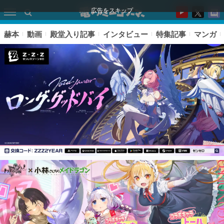
広告をスキップ
赫本
動画
殿堂入り記事
インタビュー
特集記事
マンガ
ピックアップ
電ファミのいま読まれている記事ランキング
アプリセール情報