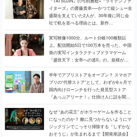
く
『TATSUJIN』の弓削雅稔×『ライデンファ
イターズ』の齋藤貴幸──かつて縦シュー全
盛期を支えていた2人が、30年後に同じ会
社で机を並べる理由とは。新作
『TATSUJIN EXTREME』で初タッグを組
んだレジェンド2人に訊く開発秘話
実写映像1000分、ルート分岐100種類以
上。配信開始5日で100万本を売った、中国
発の実写インタラクティブドラマゲーム
『盛世天下：女帝への道II』の、規模が違
うこだわりをプロデューサーに聞いた
半年でアプリストアをオープン？ スマホア
プリの“代替ストア”として、わずか6ヵ月で
国内向けローンチを行った発見型ストア
『あっぷアリーナ！』仕掛け人に話を聞い
てみた
なぜ “あの花王” がホラーゲームを作ること
になったのか？ 敵に見つからないようにマ
ジックリンでこっそり掃除する『しずかな
おそうじ』が生まれるまで【開発座談会】