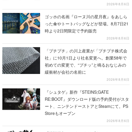
2026年8月6日
ゴッホの名画『ローヌ川の星月夜』をあしら
った傘やトートバッグなどが登場。8月7日21
時より2日間限定で予約販売
2026年8月6日
「プチプチ」の川上産業が「プチプチ株式会
社」に10月1日より社名変更へ。創業58年で
初めての変更で、“プチッ”と鳴るおなじみの
緩衝材が会社の名前に
2026年8月6日
『シュタゲ』新作『STEINS;GATE
RE:BOOT』ダウンロード版の予約受付がスタ
ート、ニンテンドーストアとSteamにて。PS
Storeもオープン
2026年8月6日