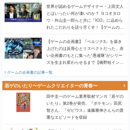
世界が認めるゲームデザイナー・上田文人
とはいったい何が凄いのか？ ヨコオタロ
ウ・外山圭一郎らと共に『ICO』に込めら
れたこだわりを語り尽くす！【ゲームの企
画書】
【ゲームの企画書】『ペルソナ3』を築き
上げたのは反骨心とリスペクトだった。赤
い企画書のもとに集った“愚連隊”がシリー
ズを生まれ変わらせるまで【橋野桂インタ
ビュー】
ゲームの企画書
の記事一覧
若ゲのいたり〜ゲームクリエイターの青春〜
田中圭一のゲーム業界取材マンガ『若ゲの
いたり』第2巻が発売。『ポケモン』田尻
智さん、『ゼビウス』遠藤雅伸さんらの貴
重なエピソードを収録