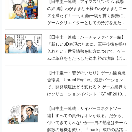
【田中圭一連載：アイマス/ガンダム 戦場
の絆 編】わがままな王様のわがままなニー
ズを満たす！──小山順一朗が貫く姿勢に、
ゲームクリエイターとしての矜持を見た
【若ゲのいたり最終回】
【田中圭一連載：バーチャファイター編】
「新しい3D表現のために、軍事技術を採り
入れたい」世界情勢を味方につけて、ゲー
ムに革命をもたらした鈴木 裕の功績【若ゲ
のいたり】
【田中圭一：若ゲのいたり】ゲーム開発統
合環境「Unreal Engine」最新バージョン
で、開発環境はどう変わる？ ゲーム業界向
けソリューションイベント「GTMF2019」
に行って、より理解を深めよう【PR】
【田中圭一連載：サイバーコネクトツー
編】すべての責任はオレが取る。だから、
付いてきてくれないか──男の熱意はチーム
解散の危機を救い、『.hack』成功の活路を