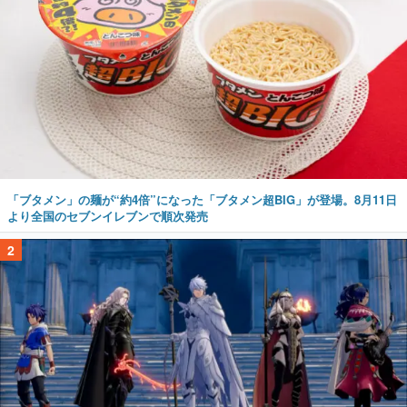
「ブタメン」の麺が“約4倍”になった「ブタメン超BIG」が登場。8月11日
より全国のセブンイレブンで順次発売
2