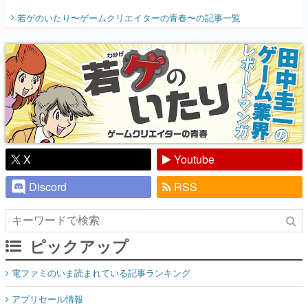
開く。業界の快男児・松山 洋に流れる血は
若ゲのいたり〜ゲームクリエイターの青春〜
の記事一覧
『少年ジャンプ』色だった【若ゲのいた
り】
X
Youtube
Discord
RSS
ピックアップ
電ファミのいま読まれている記事ランキング
アプリセール情報