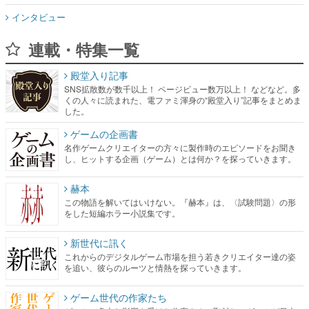
インタビュー
連載・特集一覧
殿堂入り記事
SNS拡散数が数千以上！ ページビュー数万以上！ などなど。多
くの人々に読まれた、電ファミ渾身の“殿堂入り”記事をまとめま
した。
ゲームの企画書
名作ゲームクリエイターの方々に製作時のエピソードをお聞き
し、ヒットする企画（ゲーム）とは何か？を探っていきます。
赫本
この物語を解いてはいけない。『赫本』は、〈試験問題〉の形
をした短編ホラー小説集です。
新世代に訊く
これからのデジタルゲーム市場を担う若きクリエイター達の姿
を追い、彼らのルーツと情熱を探っていきます。
ゲーム世代の作家たち