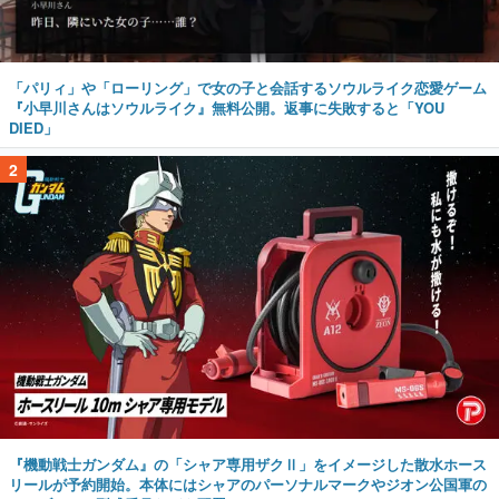
「パリィ」や「ローリング」で女の子と会話するソウルライク恋愛ゲーム
『小早川さんはソウルライク』無料公開。返事に失敗すると「YOU
DIED」
2
『機動戦士ガンダム』の「シャア専用ザクⅡ」をイメージした散水ホース
リールが予約開始。本体にはシャアのパーソナルマークやジオン公国軍の