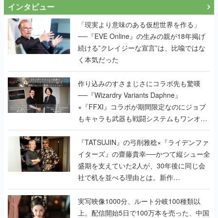
インタビュー
「現実より意味のある仮想世界を作る」
──『EVE Online』の生みの親が18年掲げ
続ける”クレイジーな宣言”は、比喩ではな
く本気だった
作り込みのすさまじさにコラボ先も驚嘆
──『Wizardry Variants Daphne』
×『FFXI』コラボが期間限定なのにジョブ
もキャラも武器も戦闘システムもワンオフ
で作り込まれた理由を両ディレクターに聞
く
『TATSUJIN』の弓削雅稔×『ライデンファ
イターズ』の齋藤貴幸──かつて縦シュー全
盛期を支えていた2人が、30年後に同じ会
社で机を並べる理由とは。新作
『TATSUJIN EXTREME』で初タッグを組
んだレジェンド2人に訊く開発秘話
実写映像1000分、ルート分岐100種類以
上。配信開始5日で100万本を売った、中国