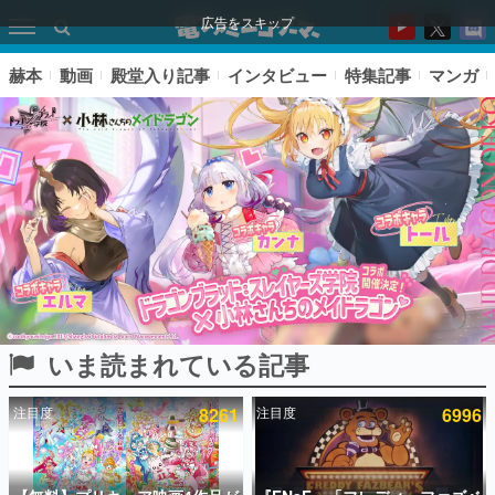
広告をスキップ
赫本
動画
殿堂入り記事
インタビュー
特集記事
マンガ
いま読まれている記事
ピックアップ
注目度
8261
注目度
6996
電ファミのいま読まれている記事ランキング
アプリセール情報