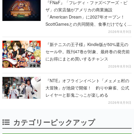
『FNaF』「フレディ・ファズベアーズ・ピ
ザ」の実店舗がアメリカの商業施設
「American Dream」に2027年オープン！
ScottGamesとの共同開発、食事だけでなくス
テージショーや没入型のホラー体験も楽しめ
2026年8月9日
る
『新テニスの王子様』Kindle版が50%還元の
セール中。既刊47巻が対象、最終巻の発売前
にお得にまとめ買いするチャンス
2026年8月9日
『NTE』オフラインイベント「メェメェ村の
大冒険」が池袋で開催！ 釣りや麻雀、公式
レイヤーと影鬼ごっこが楽しめる
2026年8月9日
カテゴリーピックアップ