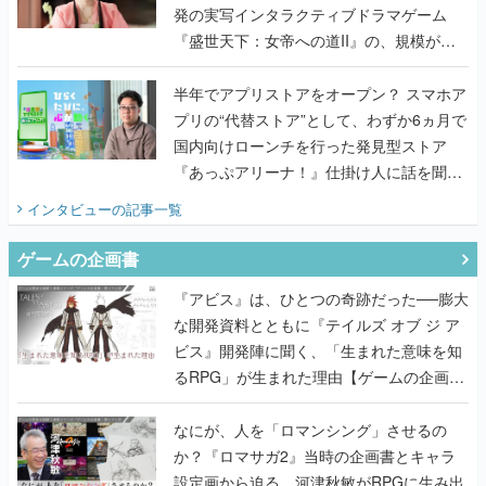
発の実写インタラクティブドラマゲーム
『盛世天下：女帝への道II』の、規模が違
うこだわりをプロデューサーに聞いた
半年でアプリストアをオープン？ スマホア
プリの“代替ストア”として、わずか6ヵ月で
国内向けローンチを行った発見型ストア
『あっぷアリーナ！』仕掛け人に話を聞い
てみた
インタビュー
の記事一覧
ゲームの企画書
『アビス』は、ひとつの奇跡だった──膨大
な開発資料とともに『テイルズ オブ ジ ア
ビス』開発陣に聞く、「生まれた意味を知
るRPG」が生まれた理由【ゲームの企画
書】
なにが、人を「ロマンシング」させるの
か？『ロマサガ2』当時の企画書とキャラ
設定画から迫る、河津秋敏がRPGに生み出