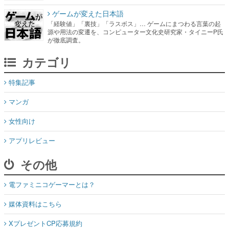
ゲームが変えた日本語
「経験値」「裏技」「ラスボス」… ゲームにまつわる言葉の起
源や用法の変遷を、コンピューター文化史研究家・タイニーP氏
が徹底調査。
カテゴリ
特集記事
マンガ
女性向け
アプリレビュー
その他
電ファミニコゲーマーとは？
媒体資料はこちら
XプレゼントCP応募規約