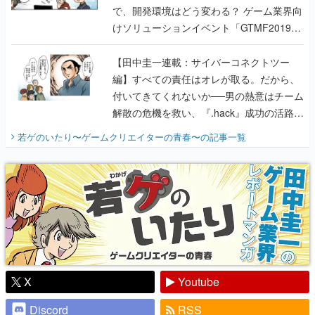
で、開発環境はどう変わる？ ゲーム業界向
けソリューションイベント「GTMF2019」
に行って、より理解を深めよう【PR】
【田中圭一連載：サイバーコネクトツー
編】すべての責任はオレが取る。だから、
付いてきてくれないか──男の熱意はチーム
解散の危機を救い、『.hack』成功の活路を
開く。業界の快男児・松山 洋に流れる血は
若ゲのいたり〜ゲームクリエイターの青春〜
の記事一覧
『少年ジャンプ』色だった【若ゲのいた
り】
X
Youtube
Discord
RSS