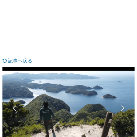
日本のコンテンツ産業やカルチャーに与えた影響を探る企
画です。
日本モバイルゲーム産業史
日本のモバイルゲーム史における主要なトピック・タイト
ルを網羅するほか、開発者へのインタビューや識者による
解説を掲載。約20年の歴史が一望できる決定版！
若ゲのいたり〜ゲームクリエイターの青春〜
『うつヌケ』『ペンと箸』等で知られるマンガ家・田中圭
一先生によるゲーム業界レポートマンガです。
記事へ戻る
なんでゲームは面白い？
ゲーム開発者・hamatsu氏がゲームの魅力を画面や操作の
具体的な形から解き明かしていく、硬派で骨太な評論連載
です。
ゲームが変えた日本語
「経験値」「裏技」「ラスボス」… ゲームにまつわる言葉
の起源や用法の変遷を、コンピューター文化史研究家・タ
イニーP氏が徹底調査。
カテゴリ
特集記事