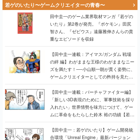
若ゲのいたり〜ゲームクリエイターの青春〜
田中圭一のゲーム業界取材マンガ『若ゲの
いたり』第2巻が発売。『ポケモン』田尻
智さん、『ゼビウス』遠藤雅伸さんらの貴
重なエピソードを収録
【田中圭一連載：アイマス/ガンダム 戦場
の絆 編】わがままな王様のわがままなニー
ズを満たす！──小山順一朗が貫く姿勢に、
ゲームクリエイターとしての矜持を見た
【若ゲのいたり最終回】
【田中圭一連載：バーチャファイター編】
「新しい3D表現のために、軍事技術を採り
入れたい」世界情勢を味方につけて、ゲー
ムに革命をもたらした鈴木 裕の功績【若ゲ
のいたり】
【田中圭一：若ゲのいたり】ゲーム開発統
合環境「Unreal Engine」最新バージョン