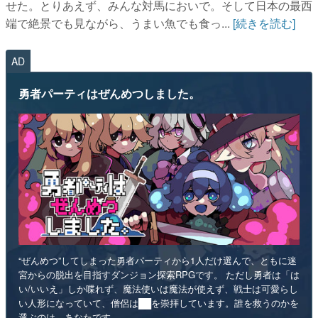
せた。とりあえず、みんな対馬においで。そして日本の最西
端で絶景でも見ながら、うまい魚でも食っ...
[続きを読む]
AD
勇者パーティはぜんめつしました。
“ぜんめつ”してしまった勇者パーティから1人だけ選んで、ともに迷
宮からの脱出を目指すダンジョン探索RPGです。 ただし勇者は「は
い/いいえ」しか喋れず、魔法使いは魔法が使えず、戦士は可愛らし
い人形になっていて、僧侶は██を崇拝しています。誰を救うのかを
選ぶのは、あなたです。