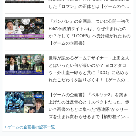
した「ロマン」の正体とは【ゲームの企画
書】
『ガンパレ』の企画書、ついに公開━初代
PSの伝説的タイトルは、なぜ生まれたの
か？そして『LOOP8』へ受け継がれたもの
【ゲームの企画書】
世界が認めるゲームデザイナー・上田文人
とはいったい何が凄いのか？ ヨコオタロ
ウ・外山圭一郎らと共に『ICO』に込めら
れたこだわりを語り尽くす！【ゲームの企
画書】
【ゲームの企画書】『ペルソナ3』を築き
上げたのは反骨心とリスペクトだった。赤
い企画書のもとに集った“愚連隊”がシリー
ズを生まれ変わらせるまで【橋野桂インタ
ビュー】
ゲームの企画書
の記事一覧