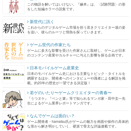
この物語を解いてはいけない。『赫本』は、〈試験問題〉の形
をした短編ホラー小説集です。
新世代に訊く
これからのデジタルゲーム市場を担う若きクリエイター達の姿
を追い、彼らのルーツと情熱を探っていきます。
ゲーム世代の作家たち
ゲームに多大な影響を受けた作家さんに取材し、ゲームが日本
のコンテンツ産業やカルチャーに与えた影響を探る企画です。
日本モバイルゲーム産業史
日本のモバイルゲーム史における主要なトピック・タイトルを
網羅するほか、開発者へのインタビューや識者による解説を掲
載。約20年の歴史が一望できる決定版！
若ゲのいたり〜ゲームクリエイターの青春〜
『うつヌケ』『ペンと箸』等で知られるマンガ家・田中圭一先
生によるゲーム業界レポートマンガです。
なんでゲームは面白い？
ゲーム開発者・hamatsu氏がゲームの魅力を画面や操作の具体的
な形から解き明かしていく、硬派で骨太な評論連載です。