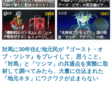
【無料】プリキュア映画4作品が
『FNaF』「フレディ・ファズベ
TVerで新たに配信スタート！な
アーズ・ピザ」の実店舗がアメ
インタビュー
んと2018年～2024年の映画ほぼ
リカの商業施設「American
注目度
2948
注目度
1661
すべてが見放題に、ぶっちゃけ
Dream」に2027年オープン！
連載・特集一覧
ありえないラインナップ
ScottGamesとの共同開発、食
事だけでなくステージショーや
没入型のホラー体験も楽しめる
殿堂入り記事
『機動戦士ガンダム』の「シャ
『名探偵プリキュア！』謎の怪
SNS拡散数が数千以上！ ページビュー数万以上！ などな
ど。多くの人々に読まれた、電ファミ渾身の“殿堂入り”記
ア専用ザクⅡ」をイメージした
盗「デッチ・アゲイン」の担当
事をまとめました。
散水ホースリールが予約開始。
キャストは天﨑滉平さんと判
本体にはシャアのパーソナルマ
明。『Re:ゼロから始める異世
対馬に30年住む地元民が『ゴースト・オ
ゲームの企画書
ークやジオン公国軍のエンブレ
界生活』オットー役、『ヒプノ
名作ゲームクリエイターの方々に製作時のエピソードをお
ブ・ツシマ』をプレイして、思うこと。
ム、型式番号などを配置
シスマイク』山田三郎役など
聞きし、ヒットする企画（ゲーム）とは何か？を探ってい
きます。
「対馬」と「ツシマ」の共通点を実際に取
赫本
材して調べてみたら、大量に仕込まれた
この物語を解いてはいけない。『赫本』は、〈試験問題〉
「地元ネタ」にワクワクが止まらない
の形をした短編ホラー小説集です。
新世代に訊く
これからのデジタルゲーム市場を担う若きクリエイター達
の姿を追い、彼らのルーツと情熱を探っていきます。
ゲーム世代の作家たち
ゲームに多大な影響を受けた作家さんに取材し、ゲームが