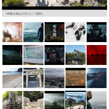
19 / 106
マンガ
（画像は城山の頂上にて撮影）
女性向け
アプリレビュー
その他
電ファミニコゲーマーとは？
運営：株式会社マレ