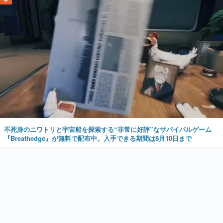
不死身のニワトリと宇宙船を探索する“非常に好評”なサバイバルゲーム
『Breathedge』が無料で配布中。入手できる期間は8月10日まで