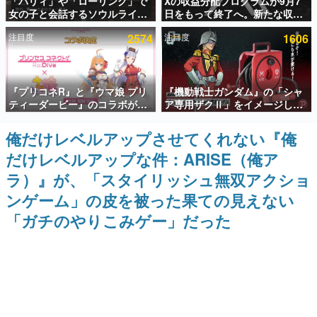
「パリィ」や「ローリング」で
Xの収益分配プログラムが9月7
女の子と会話するソウルライク
日をもって終了へ。新たな収益
インタビュー
恋愛ゲーム『小早川さんはソウ
化制度「Original Content
注目度
2574
注目度
1606
ルライク』無料公開。返事に失
Rewards Program」を発表
連載・特集一覧
敗すると「YOU DIED」
殿堂入り記事
『プリコネR』と『ウマ娘 プリ
『機動戦士ガンダム』の「シャ
SNS拡散数が数千以上！ ページビュー数万以上！ などな
ど。多くの人々に読まれた、電ファミ渾身の“殿堂入り”記
ティーダービー』のコラボが決
ア専用ザクⅡ」をイメージした
事をまとめました。
定！“最大170連無料”の8.5周年
散水ホースリールが予約開始。
キャンペーンなども発表
本体にはシャアのパーソナルマ
俺だけレベルアップさせてくれない『俺
ゲームの企画書
ークやジオン公国軍のエンブレ
名作ゲームクリエイターの方々に製作時のエピソードをお
だけレベルアップな件：ARISE（俺ア
ム、型式番号などを配置
聞きし、ヒットする企画（ゲーム）とは何か？を探ってい
きます。
ラ）』が、「スタイリッシュ無双アクショ
赫本
ンゲーム」の皮を被った果ての見えない
この物語を解いてはいけない。『赫本』は、〈試験問題〉
「ガチのやりこみゲー」だった
の形をした短編ホラー小説集です。
新世代に訊く
これからのデジタルゲーム市場を担う若きクリエイター達
の姿を追い、彼らのルーツと情熱を探っていきます。
ゲーム世代の作家たち
ゲームに多大な影響を受けた作家さんに取材し、ゲームが