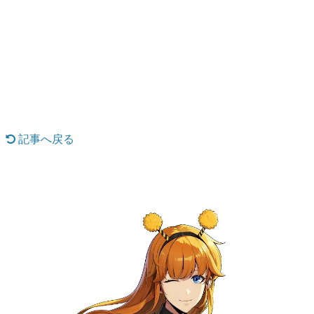
日本のコンテンツ産業やカルチャーに与えた影響を探る企
画です。
日本モバイルゲーム産業史
日本のモバイルゲーム史における主要なトピック・タイト
ルを網羅するほか、開発者へのインタビューや識者による
解説を掲載。約20年の歴史が一望できる決定版！
若ゲのいたり〜ゲームクリエイターの青春〜
『うつヌケ』『ペンと箸』等で知られるマンガ家・田中圭
一先生によるゲーム業界レポートマンガです。
記事へ戻る
なんでゲームは面白い？
ゲーム開発者・hamatsu氏がゲームの魅力を画面や操作の
具体的な形から解き明かしていく、硬派で骨太な評論連載
です。
ゲームが変えた日本語
「経験値」「裏技」「ラスボス」… ゲームにまつわる言葉
の起源や用法の変遷を、コンピューター文化史研究家・タ
イニーP氏が徹底調査。
カテゴリ
特集記事