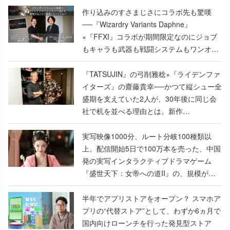
作り込みのすさまじさにコラボ先も驚嘆
──『Wizardry Variants Daphne』
×『FFXI』コラボが期間限定なのにジョブ
もキャラも武器も戦闘システムもワンオフ
で作り込まれた理由を両ディレクターに聞
く
『TATSUJIN』の弓削雅稔×『ライデンファ
イターズ』の齋藤貴幸──かつて縦シュー全
盛期を支えていた2人が、30年後に同じ会
社で机を並べる理由とは。新作
『TATSUJIN EXTREME』で初タッグを組
んだレジェンド2人に訊く開発秘話
実写映像1000分、ルート分岐100種類以
上。配信開始5日で100万本を売った、中国
発の実写インタラクティブドラマゲーム
『盛世天下：女帝への道II』の、規模が違
うこだわりをプロデューサーに聞いた
半年でアプリストアをオープン？ スマホア
プリの“代替ストア”として、わずか6ヵ月で
国内向けローンチを行った発見型ストア