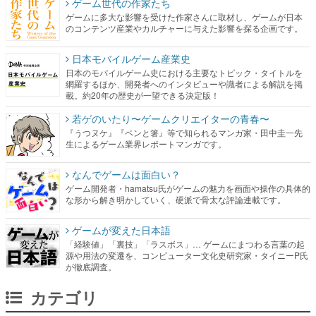
ゲーム世代の作家たち
ゲームに多大な影響を受けた作家さんに取材し、ゲームが日本
のコンテンツ産業やカルチャーに与えた影響を探る企画です。
日本モバイルゲーム産業史
日本のモバイルゲーム史における主要なトピック・タイトルを
網羅するほか、開発者へのインタビューや識者による解説を掲
載。約20年の歴史が一望できる決定版！
若ゲのいたり〜ゲームクリエイターの青春〜
『うつヌケ』『ペンと箸』等で知られるマンガ家・田中圭一先
生によるゲーム業界レポートマンガです。
なんでゲームは面白い？
ゲーム開発者・hamatsu氏がゲームの魅力を画面や操作の具体的
な形から解き明かしていく、硬派で骨太な評論連載です。
ゲームが変えた日本語
「経験値」「裏技」「ラスボス」… ゲームにまつわる言葉の起
源や用法の変遷を、コンピューター文化史研究家・タイニーP氏
が徹底調査。
カテゴリ