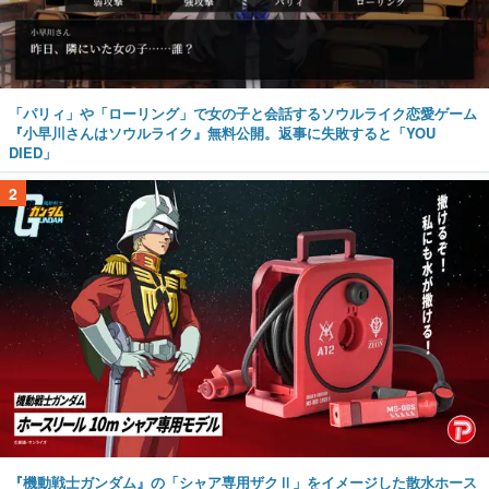
「パリィ」や「ローリング」で女の子と会話するソウルライク恋愛ゲーム
『小早川さんはソウルライク』無料公開。返事に失敗すると「YOU
DIED」
2
『機動戦士ガンダム』の「シャア専用ザクⅡ」をイメージした散水ホース