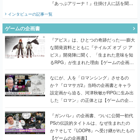
『あっぷアリーナ！』仕掛け人に話を聞い
てみた
インタビュー
の記事一覧
ゲームの企画書
『アビス』は、ひとつの奇跡だった──膨大
な開発資料とともに『テイルズ オブ ジ ア
ビス』開発陣に聞く、「生まれた意味を知
るRPG」が生まれた理由【ゲームの企画
書】
なにが、人を「ロマンシング」させるの
か？『ロマサガ2』当時の企画書とキャラ
設定画から迫る、河津秋敏がRPGに生み出
した「ロマン」の正体とは【ゲームの企画
書】
『ガンパレ』の企画書、ついに公開━初代
PSの伝説的タイトルは、なぜ生まれたの
か？そして『LOOP8』へ受け継がれたもの
【ゲームの企画書】