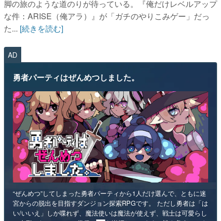
脚の旅のような道のりが待っている。『俺だけレベルアップ
な件：ARISE（俺アラ）』が「ガチのやりこみゲー」だっ
た...
[続きを読む]
AD
勇者パーティはぜんめつしました。
“ぜんめつ”してしまった勇者パーティから1人だけ選んで、ともに迷
宮からの脱出を目指すダンジョン探索RPGです。 ただし勇者は「は
い/いいえ」しか喋れず、魔法使いは魔法が使えず、戦士は可愛らし