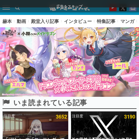
広告をスキップ
赫本
動画
殿堂入り記事
インタビュー
特集記事
マンガ
いま読まれている記事
ピックアップ
注目度
3652
注目度
3190
電ファミのいま読まれている記事ランキング
アプリセール情報