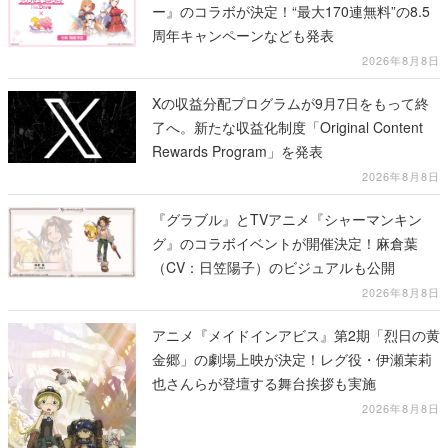
ー』のコラボが決定！“最大170連無料”の8.5
周年キャンペーンなども発表
2026年8月8日
Xの収益分配プログラムが9月7日をもって終
了へ。新たな収益化制度「Original Content
Rewards Program」を発表
2026年8月8日
『グラブル』とTVアニメ『シャーマンキン
グ』のコラボイベントが開催決定！麻倉葉
（CV：日笠陽子）のビジュアルも公開
2026年8月8日
アニメ『メイドインアビス』第2期「烈日の黄
金郷」の劇場上映が決定！レグ役・伊瀬茉莉
也さんらが登壇する舞台挨拶も実施
2026年8月8日