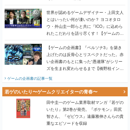
世界が認めるゲームデザイナー・上田文人
とはいったい何が凄いのか？ ヨコオタロ
ウ・外山圭一郎らと共に『ICO』に込めら
れたこだわりを語り尽くす！【ゲームの企
画書】
【ゲームの企画書】『ペルソナ3』を築き
上げたのは反骨心とリスペクトだった。赤
い企画書のもとに集った“愚連隊”がシリー
ズを生まれ変わらせるまで【橋野桂インタ
ビュー】
ゲームの企画書
の記事一覧
若ゲのいたり〜ゲームクリエイターの青春〜
田中圭一のゲーム業界取材マンガ『若ゲの
いたり』第2巻が発売。『ポケモン』田尻
智さん、『ゼビウス』遠藤雅伸さんらの貴
重なエピソードを収録