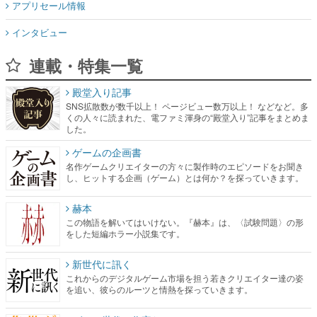
アプリセール情報
インタビュー
連載・特集一覧
殿堂入り記事
SNS拡散数が数千以上！ ページビュー数万以上！ などなど。多
くの人々に読まれた、電ファミ渾身の“殿堂入り”記事をまとめま
した。
ゲームの企画書
名作ゲームクリエイターの方々に製作時のエピソードをお聞き
し、ヒットする企画（ゲーム）とは何か？を探っていきます。
赫本
この物語を解いてはいけない。『赫本』は、〈試験問題〉の形
をした短編ホラー小説集です。
新世代に訊く
これからのデジタルゲーム市場を担う若きクリエイター達の姿
を追い、彼らのルーツと情熱を探っていきます。