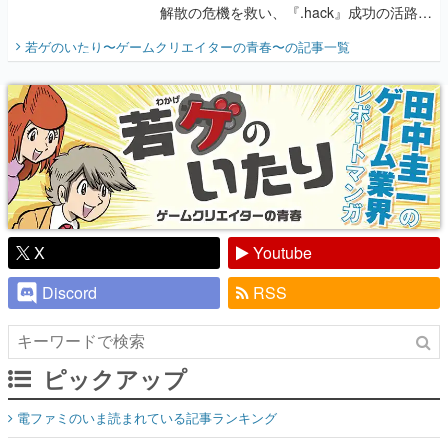
解散の危機を救い、『.hack』成功の活路を
開く。業界の快男児・松山 洋に流れる血は
若ゲのいたり〜ゲームクリエイターの青春〜
の記事一覧
『少年ジャンプ』色だった【若ゲのいた
り】
X
Youtube
Discord
RSS
ピックアップ
電ファミのいま読まれている記事ランキング