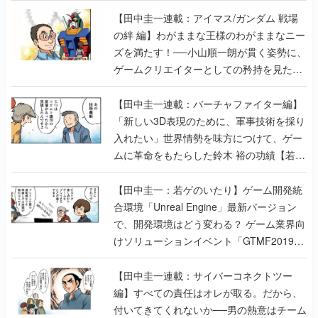
【田中圭一連載：アイマス/ガンダム 戦場
の絆 編】わがままな王様のわがままなニー
ズを満たす！──小山順一朗が貫く姿勢に、
ゲームクリエイターとしての矜持を見た
【若ゲのいたり最終回】
【田中圭一連載：バーチャファイター編】
「新しい3D表現のために、軍事技術を採り
入れたい」世界情勢を味方につけて、ゲー
ムに革命をもたらした鈴木 裕の功績【若ゲ
のいたり】
【田中圭一：若ゲのいたり】ゲーム開発統
合環境「Unreal Engine」最新バージョン
で、開発環境はどう変わる？ ゲーム業界向
けソリューションイベント「GTMF2019」
に行って、より理解を深めよう【PR】
【田中圭一連載：サイバーコネクトツー
編】すべての責任はオレが取る。だから、
付いてきてくれないか──男の熱意はチーム