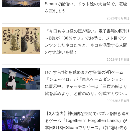
Steamで配信中。ドット絵の大自然で、喧騒
を忘れよう
2026年8月8日
『今日もネコ様の圧が強い』電子書籍の既刊1
～2巻が「30％オフ」でお得に。ジト目でツ
ンツンしたネコたちと、ネコを溺愛する人間
のすれ違いを描く
2026年8月8日
ひたすら“靴”を舐めまわす狂気のVRゲーム
『シュ～ペロ』が「東京ゲームダンジョン」
に展示中。キャッチコピーは「三度の飯より
靴を舐めよう」と前のめり。公式アカウント
も開設され、2026年リリースに向けて開発中
2026年8月8日
【2人協力】神秘的な空間でパズルを解き進め
るゲーム『Together in Forgotten Lands』が
本日8月8日Steamでリリース。時に忘れ去ら