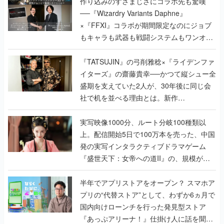
作り込みのすさまじさにコラボ先も驚嘆
──『Wizardry Variants Daphne』
×『FFXI』コラボが期間限定なのにジョブ
もキャラも武器も戦闘システムもワンオフ
で作り込まれた理由を両ディレクターに聞
く
『TATSUJIN』の弓削雅稔×『ライデンファ
イターズ』の齋藤貴幸──かつて縦シュー全
盛期を支えていた2人が、30年後に同じ会
社で机を並べる理由とは。新作
『TATSUJIN EXTREME』で初タッグを組
んだレジェンド2人に訊く開発秘話
実写映像1000分、ルート分岐100種類以
上。配信開始5日で100万本を売った、中国
発の実写インタラクティブドラマゲーム
『盛世天下：女帝への道II』の、規模が違
うこだわりをプロデューサーに聞いた
半年でアプリストアをオープン？ スマホア
プリの“代替ストア”として、わずか6ヵ月で
国内向けローンチを行った発見型ストア
『あっぷアリーナ！』仕掛け人に話を聞い