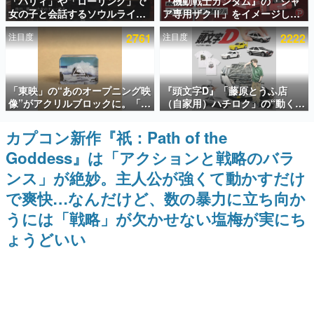
「パリィ」や「ローリング」で
『機動戦士ガンダム』の「シャ
女の子と会話するソウルライク
ア専用ザクⅡ」をイメージした
インタビュー
恋愛ゲーム『小早川さんはソウ
散水ホースリールが予約開始。
注目度
2761
注目度
2222
ルライク』無料公開。返事に失
本体にはシャアのパーソナルマ
連載・特集一覧
敗すると「YOU DIED」
ークやジオン公国軍のエンブレ
ム、型式番号などを配置
殿堂入り記事
「東映」の“あのオープニング映
『頭文字D』「藤原とうふ店
SNS拡散数が数千以上！ ページビュー数万以上！ などな
ど。多くの人々に読まれた、電ファミ渾身の“殿堂入り”記
像”がアクリルブロックに。「東
（自家用）ハチロク」の“動くテ
事をまとめました。
映ヒストリカル グッズコレクシ
ィッシュケース”が買えるポップ
ョン」が8月下旬より発売
アップショップが開催へ。マン
カプコン新作『祇：Path of the
ゲームの企画書
ガの舞台である群馬の「イオン
名作ゲームクリエイターの方々に製作時のエピソードをお
Goddess』は「アクションと戦略のバラ
モール高崎」にて、8月11日か
聞きし、ヒットする企画（ゲーム）とは何か？を探ってい
ら8月20日までの期間限定で開
きます。
ンス」が絶妙。主人公が強くて動かすだけ
催予定
赫本
で爽快…なんだけど、数の暴力に立ち向か
この物語を解いてはいけない。『赫本』は、〈試験問題〉
うには「戦略」が欠かせない塩梅が実にち
の形をした短編ホラー小説集です。
ょうどいい
新世代に訊く
これからのデジタルゲーム市場を担う若きクリエイター達
の姿を追い、彼らのルーツと情熱を探っていきます。
ゲーム世代の作家たち
ゲームに多大な影響を受けた作家さんに取材し、ゲームが