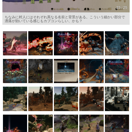
23 / 25
マンガ
ちなみに村人にはそれぞれ異なる名前と背景がある。こういう細かい部分で
洒落が効いている感じもカプコンらしい、かも？
女性向け
アプリレビュー
その他
電ファミニコゲーマーとは？
運営：株式会社マレ