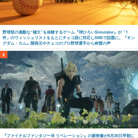
野球部の過酷な“補欠”を体験するゲーム『球ひろいSimulator』が「1
件」のウィッシュリストをもとにチェコ語に対応しSNSで話題に。『キン
グダム・カム』開発元やチェコのプロ野球選手から称賛の声
5
『ファイナルファンタジーⅦ リベレーション』の新映像が8月26日早朝に