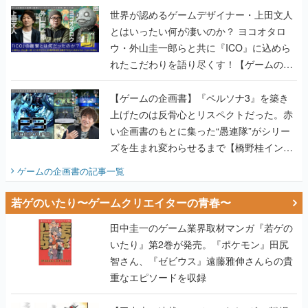
世界が認めるゲームデザイナー・上田文人
とはいったい何が凄いのか？ ヨコオタロ
ウ・外山圭一郎らと共に『ICO』に込めら
れたこだわりを語り尽くす！【ゲームの企
画書】
【ゲームの企画書】『ペルソナ3』を築き
上げたのは反骨心とリスペクトだった。赤
い企画書のもとに集った“愚連隊”がシリー
ズを生まれ変わらせるまで【橋野桂インタ
ビュー】
ゲームの企画書
の記事一覧
若ゲのいたり〜ゲームクリエイターの青春〜
田中圭一のゲーム業界取材マンガ『若ゲの
いたり』第2巻が発売。『ポケモン』田尻
智さん、『ゼビウス』遠藤雅伸さんらの貴
重なエピソードを収録