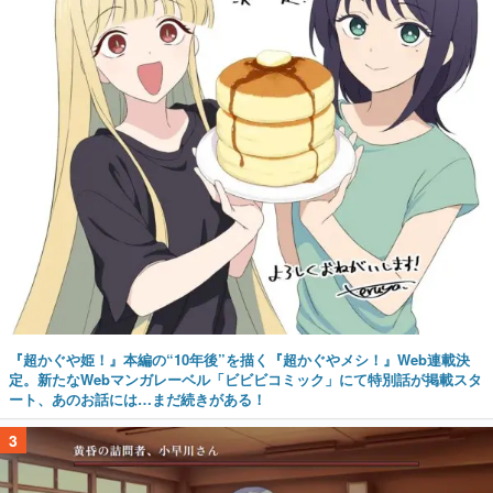
『超かぐや姫！』本編の“10年後”を描く『超かぐやメシ！』Web連載決
定。新たなWebマンガレーベル「ビビビコミック」にて特別話が掲載スタ
ート、あのお話には…まだ続きがある！
3