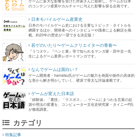
ゲームに多大な影響を受けた作家さんに取材し、ゲームが日本
のコンテンツ産業やカルチャーに与えた影響を探る企画です。
日本モバイルゲーム産業史
日本のモバイルゲーム史における主要なトピック・タイトルを
網羅するほか、開発者へのインタビューや識者による解説を掲
載。約20年の歴史が一望できる決定版！
若ゲのいたり〜ゲームクリエイターの青春〜
『うつヌケ』『ペンと箸』等で知られるマンガ家・田中圭一先
生によるゲーム業界レポートマンガです。
なんでゲームは面白い？
ゲーム開発者・hamatsu氏がゲームの魅力を画面や操作の具体的
な形から解き明かしていく、硬派で骨太な評論連載です。
ゲームが変えた日本語
「経験値」「裏技」「ラスボス」… ゲームにまつわる言葉の起
源や用法の変遷を、コンピューター文化史研究家・タイニーP氏
が徹底調査。
カテゴリ
特集記事