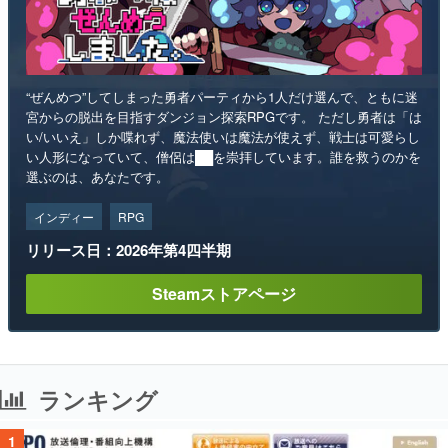
“ぜんめつ”してしまった勇者パーティから1人だけ選んで、ともに迷
宮からの脱出を目指すダンジョン探索RPGです。 ただし勇者は「は
い/いいえ」しか喋れず、魔法使いは魔法が使えず、戦士は可愛らし
い人形になっていて、僧侶は██を崇拝しています。誰を救うのかを
選ぶのは、あなたです。
インディー
RPG
リリース日：2026年第4四半期
Steamストアページ
ランキング
1