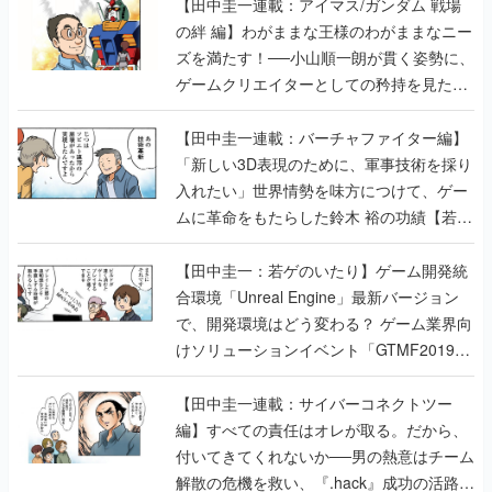
【田中圭一連載：アイマス/ガンダム 戦場
の絆 編】わがままな王様のわがままなニー
ズを満たす！──小山順一朗が貫く姿勢に、
ゲームクリエイターとしての矜持を見た
【若ゲのいたり最終回】
【田中圭一連載：バーチャファイター編】
「新しい3D表現のために、軍事技術を採り
入れたい」世界情勢を味方につけて、ゲー
ムに革命をもたらした鈴木 裕の功績【若ゲ
のいたり】
【田中圭一：若ゲのいたり】ゲーム開発統
合環境「Unreal Engine」最新バージョン
で、開発環境はどう変わる？ ゲーム業界向
けソリューションイベント「GTMF2019」
に行って、より理解を深めよう【PR】
【田中圭一連載：サイバーコネクトツー
編】すべての責任はオレが取る。だから、
付いてきてくれないか──男の熱意はチーム
解散の危機を救い、『.hack』成功の活路を