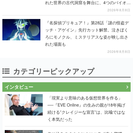
れた世界の古代洞窟を舞台に、4つのバイオー
ムを探索しながら脱出を目指す
2026年8月8日
『名探偵プリキュア！』第28話「謎の怪盗デ
ッチ・アゲイン」先行カット解禁。泣きぼく
ろにモノクル、ミステリアスな姿が映し出さ
れた場面も
2026年8月8日
カテゴリーピックアップ
インタビュー
「現実より意味のある仮想世界を作る」
──『EVE Online』の生みの親が18年掲げ
続ける”クレイジーな宣言”は、比喩ではな
く本気だった