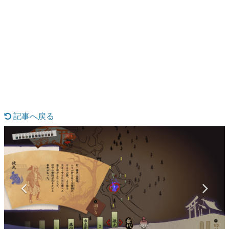
日本のコンテンツ産業やカルチャーに与えた影響を探る企
画です。
日本モバイルゲーム産業史
日本のモバイルゲーム史における主要なトピック・タイト
ルを網羅するほか、開発者へのインタビューや識者による
解説を掲載。約20年の歴史が一望できる決定版！
若ゲのいたり〜ゲームクリエイターの青春〜
『うつヌケ』『ペンと箸』等で知られるマンガ家・田中圭
一先生によるゲーム業界レポートマンガです。
記事へ戻る
なんでゲームは面白い？
ゲーム開発者・hamatsu氏がゲームの魅力を画面や操作の
具体的な形から解き明かしていく、硬派で骨太な評論連載
です。
ゲームが変えた日本語
「経験値」「裏技」「ラスボス」… ゲームにまつわる言葉
の起源や用法の変遷を、コンピューター文化史研究家・タ
イニーP氏が徹底調査。
カテゴリ
特集記事