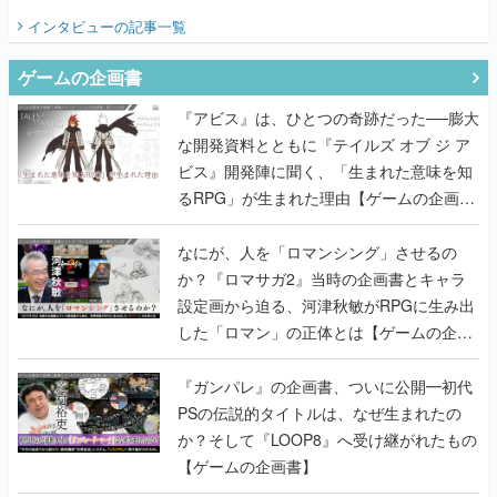
てみた
インタビュー
の記事一覧
ゲームの企画書
『アビス』は、ひとつの奇跡だった──膨大
な開発資料とともに『テイルズ オブ ジ ア
ビス』開発陣に聞く、「生まれた意味を知
るRPG」が生まれた理由【ゲームの企画
書】
なにが、人を「ロマンシング」させるの
か？『ロマサガ2』当時の企画書とキャラ
設定画から迫る、河津秋敏がRPGに生み出
した「ロマン」の正体とは【ゲームの企画
書】
『ガンパレ』の企画書、ついに公開━初代
PSの伝説的タイトルは、なぜ生まれたの
か？そして『LOOP8』へ受け継がれたもの
【ゲームの企画書】