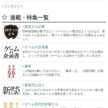
インタビュー
連載・特集一覧
殿堂入り記事
SNS拡散数が数千以上！ ページビュー数万以上！ などなど。多
くの人々に読まれた、電ファミ渾身の“殿堂入り”記事をまとめま
した。
ゲームの企画書
名作ゲームクリエイターの方々に製作時のエピソードをお聞き
し、ヒットする企画（ゲーム）とは何か？を探っていきます。
赫本
この物語を解いてはいけない。『赫本』は、〈試験問題〉の形
をした短編ホラー小説集です。
新世代に訊く
これからのデジタルゲーム市場を担う若きクリエイター達の姿
を追い、彼らのルーツと情熱を探っていきます。
ゲーム世代の作家たち