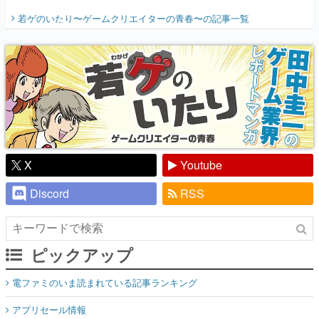
開く。業界の快男児・松山 洋に流れる血は
若ゲのいたり〜ゲームクリエイターの青春〜
の記事一覧
『少年ジャンプ』色だった【若ゲのいた
り】
X
Youtube
Discord
RSS
ピックアップ
電ファミのいま読まれている記事ランキング
アプリセール情報