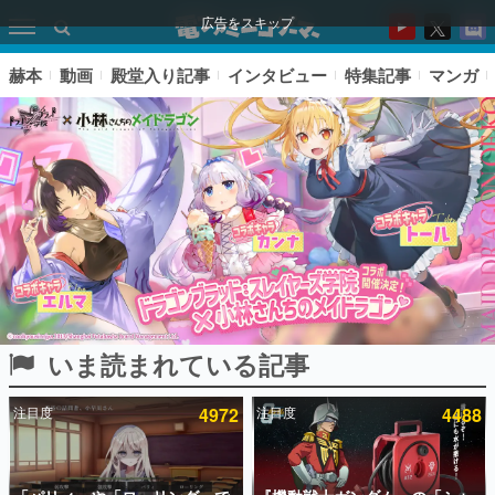
広告をスキップ
赫本
動画
殿堂入り記事
インタビュー
特集記事
マンガ
いま読まれている記事
ピックアップ
注目度
4972
注目度
4488
電ファミのいま読まれている記事ランキング
アプリセール情報