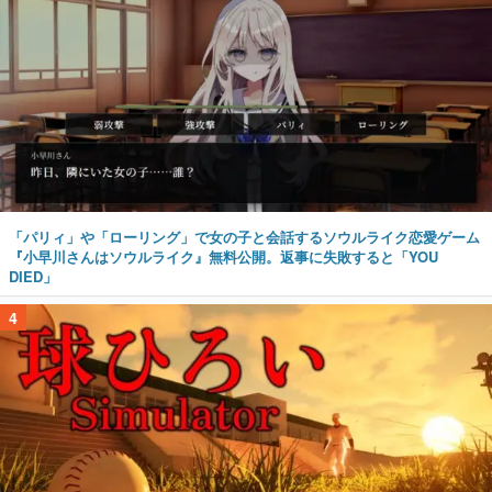
「パリィ」や「ローリング」で女の子と会話するソウルライク恋愛ゲーム
『小早川さんはソウルライク』無料公開。返事に失敗すると「YOU
DIED」
4