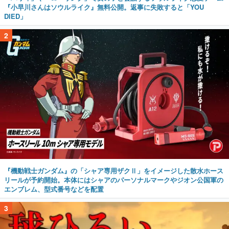
『小早川さんはソウルライク』無料公開。返事に失敗すると「YOU
DIED」
2
『機動戦士ガンダム』の「シャア専用ザクⅡ」をイメージした散水ホース
リールが予約開始。本体にはシャアのパーソナルマークやジオン公国軍の
エンブレム、型式番号などを配置
3