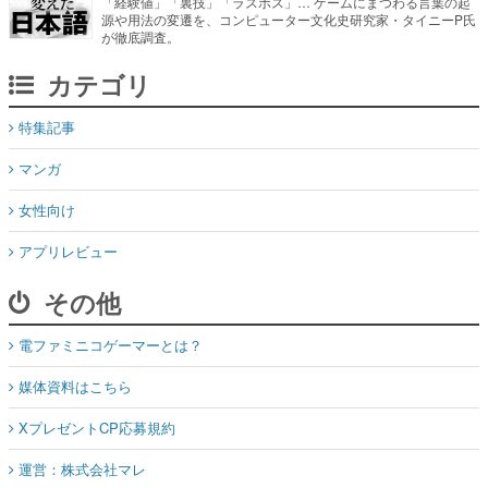
「経験値」「裏技」「ラスボス」… ゲームにまつわる言葉の起
源や用法の変遷を、コンピューター文化史研究家・タイニーP氏
が徹底調査。
カテゴリ
特集記事
マンガ
女性向け
アプリレビュー
その他
電ファミニコゲーマーとは？
媒体資料はこちら
XプレゼントCP応募規約
運営：株式会社マレ