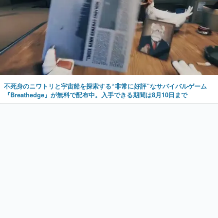
不死身のニワトリと宇宙船を探索する“非常に好評”なサバイバルゲーム
『Breathedge』が無料で配布中。入手できる期間は8月10日まで