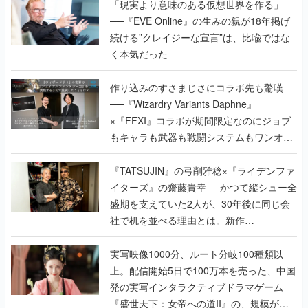
「現実より意味のある仮想世界を作る」
──『EVE Online』の生みの親が18年掲げ
続ける”クレイジーな宣言”は、比喩ではな
く本気だった
作り込みのすさまじさにコラボ先も驚嘆
──『Wizardry Variants Daphne』
×『FFXI』コラボが期間限定なのにジョブ
もキャラも武器も戦闘システムもワンオフ
で作り込まれた理由を両ディレクターに聞
く
『TATSUJIN』の弓削雅稔×『ライデンファ
イターズ』の齋藤貴幸──かつて縦シュー全
盛期を支えていた2人が、30年後に同じ会
社で机を並べる理由とは。新作
『TATSUJIN EXTREME』で初タッグを組
んだレジェンド2人に訊く開発秘話
実写映像1000分、ルート分岐100種類以
上。配信開始5日で100万本を売った、中国
発の実写インタラクティブドラマゲーム
『盛世天下：女帝への道II』の、規模が違