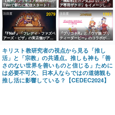
【無料】プリキュア映画4作品が
『機動戦士ガンダム』の「シャ
TVerで新たに配信スタート！な
ア専用ザクⅡ」をイメージした
インタビュー
んと2018年～2024年の映画ほぼ
散水ホースリールが予約開始。
注目度
2079
注目度
1991
すべてが見放題に、ぶっちゃけ
本体にはシャアのパーソナルマ
連載・特集一覧
ありえないラインナップ
ークやジオン公国軍のエンブレ
ム、型式番号などを配置
殿堂入り記事
『FNaF』「フレディ・ファズベ
『プリコネR』と『ウマ娘 プリ
SNS拡散数が数千以上！ ページビュー数万以上！ などな
ど。多くの人々に読まれた、電ファミ渾身の“殿堂入り”記
アーズ・ピザ」の実店舗がアメ
ティーダービー』のコラボが決
事をまとめました。
リカの商業施設「American
定！“最大170連無料”の8.5周年
Dream」に2027年オープン！
キャンペーンなども発表
キリスト教研究者の視点から見る「推し
ゲームの企画書
ScottGamesとの共同開発、食
名作ゲームクリエイターの方々に製作時のエピソードをお
活」と「宗教」の共通点。推しも神も「善
事だけでなくステージショーや
聞きし、ヒットする企画（ゲーム）とは何か？を探ってい
没入型のホラー体験も楽しめる
きます。
さのない世界を善いものと信じる」ために
赫本
は必要不可欠、日本人ならではの道徳観も
この物語を解いてはいけない。『赫本』は、〈試験問題〉
推し活に影響している？【CEDEC2024】
の形をした短編ホラー小説集です。
新世代に訊く
これからのデジタルゲーム市場を担う若きクリエイター達
の姿を追い、彼らのルーツと情熱を探っていきます。
ゲーム世代の作家たち
ゲームに多大な影響を受けた作家さんに取材し、ゲームが