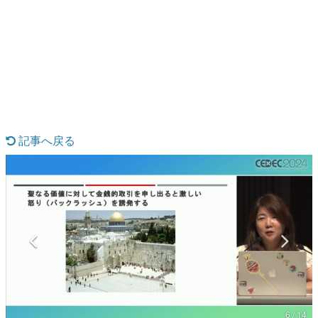
日本のコンテンツ産業やカルチャーに与えた影響を探る企
画です。
日本モバイルゲーム産業史
日本のモバイルゲーム史における主要なトピック・タイト
ルを網羅するほか、開発者へのインタビューや識者による
解説を掲載。約20年の歴史が一望できる決定版！
若ゲのいたり〜ゲームクリエイターの青春〜
『うつヌケ』『ペンと箸』等で知られるマンガ家・田中圭
一先生によるゲーム業界レポートマンガです。
記事へ戻る
なんでゲームは面白い？
ゲーム開発者・hamatsu氏がゲームの魅力を画面や操作の
具体的な形から解き明かしていく、硬派で骨太な評論連載
です。
ゲームが変えた日本語
「経験値」「裏技」「ラスボス」… ゲームにまつわる言葉
の起源や用法の変遷を、コンピューター文化史研究家・タ
イニーP氏が徹底調査。
カテゴリ
6 / 14
特集記事