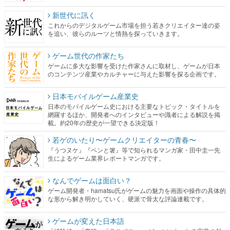
新世代に訊く
これからのデジタルゲーム市場を担う若きクリエイター達の姿
を追い、彼らのルーツと情熱を探っていきます。
ゲーム世代の作家たち
ゲームに多大な影響を受けた作家さんに取材し、ゲームが日本
のコンテンツ産業やカルチャーに与えた影響を探る企画です。
日本モバイルゲーム産業史
日本のモバイルゲーム史における主要なトピック・タイトルを
網羅するほか、開発者へのインタビューや識者による解説を掲
載。約20年の歴史が一望できる決定版！
若ゲのいたり〜ゲームクリエイターの青春〜
『うつヌケ』『ペンと箸』等で知られるマンガ家・田中圭一先
生によるゲーム業界レポートマンガです。
なんでゲームは面白い？
ゲーム開発者・hamatsu氏がゲームの魅力を画面や操作の具体的
な形から解き明かしていく、硬派で骨太な評論連載です。
ゲームが変えた日本語