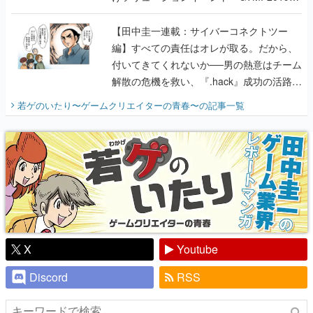
に行って、より理解を深めよう【PR】
【田中圭一連載：サイバーコネクトツー
編】すべての責任はオレが取る。だから、
付いてきてくれないか──男の熱意はチーム
解散の危機を救い、『.hack』成功の活路を
開く。業界の快男児・松山 洋に流れる血は
若ゲのいたり〜ゲームクリエイターの青春〜
の記事一覧
『少年ジャンプ』色だった【若ゲのいた
り】
X
Youtube
Discord
RSS