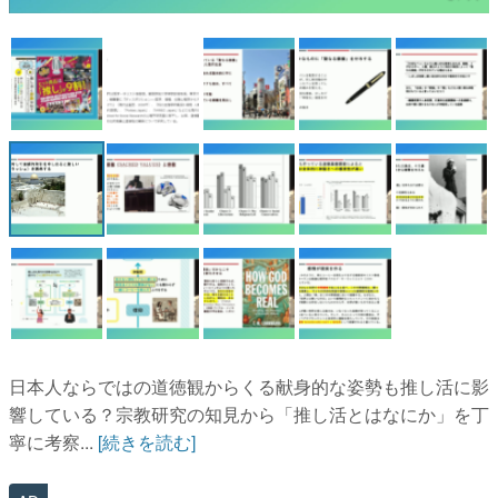
マンガ
女性向け
アプリレビュー
その他
電ファミニコゲーマーとは？
運営：株式会社マレ
日本人ならではの道徳観からくる献身的な姿勢も推し活に影
響している？宗教研究の知見から「推し活とはなにか」を丁
寧に考察...
[続きを読む]