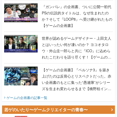
『ガンパレ』の企画書、ついに公開━初代
PSの伝説的タイトルは、なぜ生まれたの
か？そして『LOOP8』へ受け継がれたもの
【ゲームの企画書】
世界が認めるゲームデザイナー・上田文人
とはいったい何が凄いのか？ ヨコオタロ
ウ・外山圭一郎らと共に『ICO』に込めら
れたこだわりを語り尽くす！【ゲームの企
画書】
【ゲームの企画書】『ペルソナ3』を築き
上げたのは反骨心とリスペクトだった。赤
い企画書のもとに集った“愚連隊”がシリー
ズを生まれ変わらせるまで【橋野桂インタ
ビュー】
ゲームの企画書
の記事一覧
若ゲのいたり〜ゲームクリエイターの青春〜