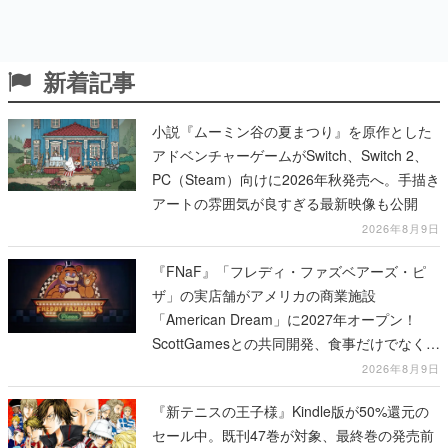
新着記事
小説『ムーミン谷の夏まつり』を原作とした
アドベンチャーゲームがSwitch、Switch 2、
PC（Steam）向けに2026年秋発売へ。手描き
アートの雰囲気が良すぎる最新映像も公開
2026年8月9日
『FNaF』「フレディ・ファズベアーズ・ピ
ザ」の実店舗がアメリカの商業施設
「American Dream」に2027年オープン！
ScottGamesとの共同開発、食事だけでなくス
テージショーや没入型のホラー体験も楽しめ
2026年8月9日
る
『新テニスの王子様』Kindle版が50%還元の
セール中。既刊47巻が対象、最終巻の発売前