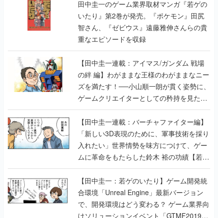
田中圭一のゲーム業界取材マンガ『若ゲの
いたり』第2巻が発売。『ポケモン』田尻
智さん、『ゼビウス』遠藤雅伸さんらの貴
重なエピソードを収録
【田中圭一連載：アイマス/ガンダム 戦場
の絆 編】わがままな王様のわがままなニー
ズを満たす！──小山順一朗が貫く姿勢に、
ゲームクリエイターとしての矜持を見た
【若ゲのいたり最終回】
【田中圭一連載：バーチャファイター編】
「新しい3D表現のために、軍事技術を採り
入れたい」世界情勢を味方につけて、ゲー
ムに革命をもたらした鈴木 裕の功績【若ゲ
のいたり】
【田中圭一：若ゲのいたり】ゲーム開発統
合環境「Unreal Engine」最新バージョン
で、開発環境はどう変わる？ ゲーム業界向
けソリューションイベント「GTMF2019」