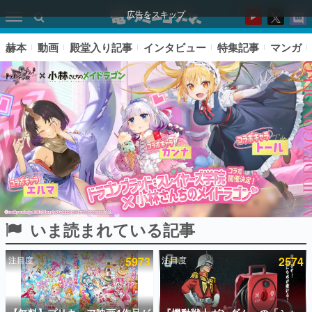
広告をスキップ
赫本
動画
殿堂入り記事
インタビュー
特集記事
マンガ
いま読まれている記事
ピックアップ
注目度
5973
注目度
2574
電ファミのいま読まれている記事ランキング
アプリセール情報