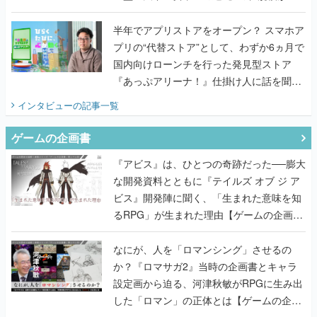
うこだわりをプロデューサーに聞いた
半年でアプリストアをオープン？ スマホア
プリの“代替ストア”として、わずか6ヵ月で
国内向けローンチを行った発見型ストア
『あっぷアリーナ！』仕掛け人に話を聞い
てみた
インタビュー
の記事一覧
ゲームの企画書
『アビス』は、ひとつの奇跡だった──膨大
な開発資料とともに『テイルズ オブ ジ ア
ビス』開発陣に聞く、「生まれた意味を知
るRPG」が生まれた理由【ゲームの企画
書】
なにが、人を「ロマンシング」させるの
か？『ロマサガ2』当時の企画書とキャラ
設定画から迫る、河津秋敏がRPGに生み出
した「ロマン」の正体とは【ゲームの企画
書】