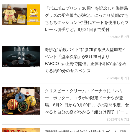
「ポムポムプリン」30周年を記念した郵便局
グッズの受注販売が決定。にっこり笑顔の“も
ちもちクッション”や歴代アートを使用したフ
レーム切手など。8月31日まで受付
2026年8月7日
奇妙な“治験バイト”に参加する没入型周遊イ
ベント『盗薬次楽』が8月28日より
PARCO_ya上野で開催。正体不明の“薬”をめ
ぐる約90分のサスペンス
2026年8月7日
クリスピー・クリーム・ドーナツに「ハリ
ー・ポッター」コラボの限定ドーナツが登
場、8月21日から9月29日までの期間限定。食
べると自分の寮がわかる「組分け帽子 ドーナ
ツ」や4種セットの「ホグワーツ ボックス」
2026年8月7日
も
野球部の過酷な“補欠”を体験するゲーム『球