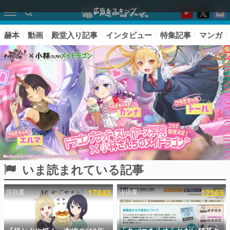
広告をスキップ
赫本
動画
殿堂入り記事
インタビュー
特集記事
マンガ
いま読まれている記事
ピックアップ
注目度
17842
注目度
12265
電ファミのいま読まれている記事ランキング
アプリセール情報