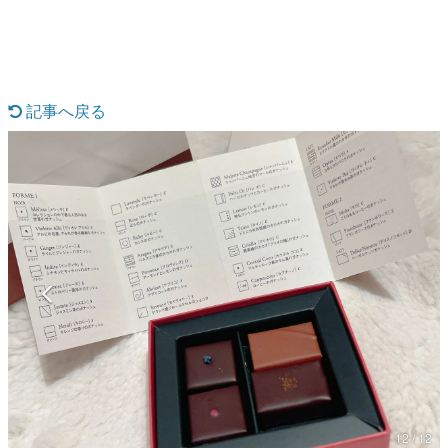
日本のコンテンツ産業やカルチャーに与えた影響を探る企
画です。
日本モバイルゲーム産業史
日本のモバイルゲーム史における主要なトピック・タイト
ルを網羅するほか、開発者へのインタビューや識者による
記事へ戻る
解説を掲載。約20年の歴史が一望できる決定版！
若ゲのいたり〜ゲームクリエイターの青春〜
『うつヌケ』『ペンと箸』等で知られるマンガ家・田中圭
一先生によるゲーム業界レポートマンガです。
なんでゲームは面白い？
ゲーム開発者・hamatsu氏がゲームの魅力を画面や操作の
具体的な形から解き明かしていく、硬派で骨太な評論連載
です。
ゲームが変えた日本語
「経験値」「裏技」「ラスボス」… ゲームにまつわる言葉
の起源や用法の変遷を、コンピューター文化史研究家・タ
イニーP氏が徹底調査。
カテゴリ
12 / 12
特集記事