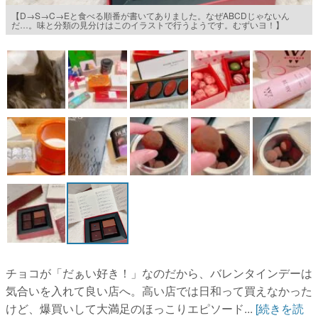
【D→S→C→Eと食べる順番が書いてありました。なぜABCDじゃないん
マンガ
だ…。味と分類の見分けはこのイラストで行うようです。むずいヨ！】
女性向け
アプリレビュー
その他
電ファミニコゲーマーとは？
運営：株式会社マレ
チョコが「だぁい好き！」なのだから、バレンタインデーは
気合いを入れて良い店へ。高い店では日和って買えなかった
けど、爆買いして大満足のほっこりエピソード...
[続きを読