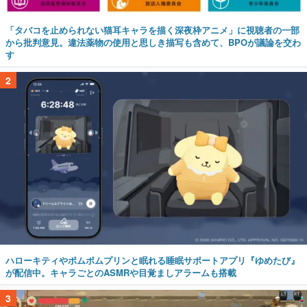
「タバコを止められない猫耳キャラを描く深夜枠アニメ」に視聴者の一部
から批判意見。違法薬物の使用と思しき描写も含めて、BPOが議論を交わ
す
2
ハローキティやポムポムプリンと眠れる睡眠サポートアプリ『ゆめたび』
が配信中。キャラごとのASMRや目覚ましアラームも搭載
3