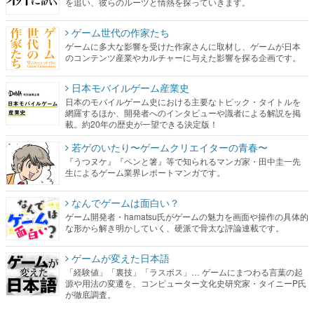
を追い、彼らのルーツと情熱を探っていきます。
ゲーム世代の作家たち
ゲームに多大な影響を受けた作家さんに取材し、ゲームが日本
のコンテンツ産業やカルチャーに与えた影響を探る企画です。
日本モバイルゲーム産業史
日本のモバイルゲーム史における主要なトピック・タイトルを
網羅するほか、開発者へのインタビューや識者による解説を掲
載。約20年の歴史が一望できる決定版！
若ゲのいたり〜ゲームクリエイターの青春〜
『うつヌケ』『ペンと箸』等で知られるマンガ家・田中圭一先
生によるゲーム業界レポートマンガです。
なんでゲームは面白い？
ゲーム開発者・hamatsu氏がゲームの魅力を画面や操作の具体的
な形から解き明かしていく、硬派で骨太な評論連載です。
ゲームが変えた日本語
「経験値」「裏技」「ラスボス」… ゲームにまつわる言葉の起
源や用法の変遷を、コンピューター文化史研究家・タイニーP氏
が徹底調査。