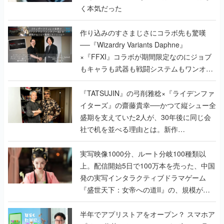
く本気だった
作り込みのすさまじさにコラボ先も驚嘆
──『Wizardry Variants Daphne』
×『FFXI』コラボが期間限定なのにジョブ
もキャラも武器も戦闘システムもワンオフ
で作り込まれた理由を両ディレクターに聞
く
『TATSUJIN』の弓削雅稔×『ライデンファ
イターズ』の齋藤貴幸──かつて縦シュー全
盛期を支えていた2人が、30年後に同じ会
社で机を並べる理由とは。新作
『TATSUJIN EXTREME』で初タッグを組
んだレジェンド2人に訊く開発秘話
実写映像1000分、ルート分岐100種類以
上。配信開始5日で100万本を売った、中国
発の実写インタラクティブドラマゲーム
『盛世天下：女帝への道II』の、規模が違
うこだわりをプロデューサーに聞いた
半年でアプリストアをオープン？ スマホア