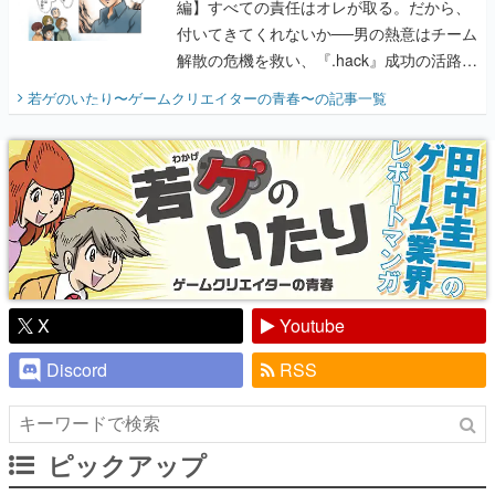
編】すべての責任はオレが取る。だから、
付いてきてくれないか──男の熱意はチーム
解散の危機を救い、『.hack』成功の活路を
開く。業界の快男児・松山 洋に流れる血は
若ゲのいたり〜ゲームクリエイターの青春〜
の記事一覧
『少年ジャンプ』色だった【若ゲのいた
り】
X
Youtube
Discord
RSS
ピックアップ