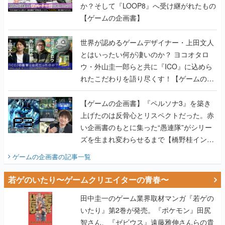
か？そして『LOOP8』へ受け継がれたもの
【ゲームの企画書】
世界が認めるゲームデザイナー・上田文人
とはいったい何が凄いのか？ ヨコオタロ
ウ・外山圭一郎らと共に『ICO』に込めら
れたこだわりを語り尽くす！【ゲームの企
画書】
【ゲームの企画書】『ペルソナ3』を築き
上げたのは反骨心とリスペクトだった。赤
い企画書のもとに集った“愚連隊”がシリー
ズを生まれ変わらせるまで【橋野桂インタ
ビュー】
ゲームの企画書
の記事一覧
若ゲのいたり〜ゲームクリエイターの青春〜
田中圭一のゲーム業界取材マンガ『若ゲの
いたり』第2巻が発売。『ポケモン』田尻
智さん、『ゼビウス』遠藤雅伸さんらの貴