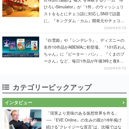
ひろいSimulator』が「1件」のウィッシュリ
ストをもとにチェコ語に対応しSNSで話題
に。『キングダム・カム』開発元やチェコの
プロ野球選手から称賛の声
2026年8月7日
『白雪姫』や『シンデレラ』、ディズニーの
名作10作品がABEMAに初登場。『101匹わん
ちゃん』に『ピーター・パン』、『くまのプ
ーさん』など、毎日1作品が午後3時と夜8時
に2回放送
2026年8月7日
カテゴリーピックアップ
インタビュー
「現実より意味のある仮想世界を作る」
──『EVE Online』の生みの親が18年掲げ
続ける”クレイジーな宣言”は、比喩ではな