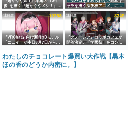
『超かぐや姫！』本編の“10年
「タバコを止められない猫耳キ
後”を描く『超かぐやメシ！』
ャラを描く深夜枠アニメ」に視
インタビュー
Web連載決定。新たなWebマン
聴者の一部から批判意見。違法
注目度
10758
注目度
8349
ガレーベル「ビビビコミック」
薬物の使用と思しき描写も含め
連載・特集一覧
にて特別話が掲載スタート、あ
て、BPOが議論を交わす
のお話には…まだ続きがある！
殿堂入り記事
『VRChat』向け新作3Dモデル
『グノーシア』コラボカフェが
SNS拡散数が数千以上！ ページビュー数万以上！ などな
ど。多くの人々に読まれた、電ファミ渾身の“殿堂入り”記
「ニュイ」が本日8月7日から
開催決定。「学園祭」をコンセ
事をまとめました。
BOOTHにて発売。瞳に光る星
プトに、模擬店やセツやSQ、ラ
や感情豊かな表情が、小悪魔か
キオたちが学祭バンドを楽しむ
わたしのチョコレート爆買い大作戦【黒木
ゲームの企画書
わいい
様子を切り取った新グッズが展
名作ゲームクリエイターの方々に製作時のエピソードをお
ほの香のどうか内密に。】
開
聞きし、ヒットする企画（ゲーム）とは何か？を探ってい
きます。
赫本
この物語を解いてはいけない。『赫本』は、〈試験問題〉
の形をした短編ホラー小説集です。
新世代に訊く
これからのデジタルゲーム市場を担う若きクリエイター達
の姿を追い、彼らのルーツと情熱を探っていきます。
ゲーム世代の作家たち
ゲームに多大な影響を受けた作家さんに取材し、ゲームが