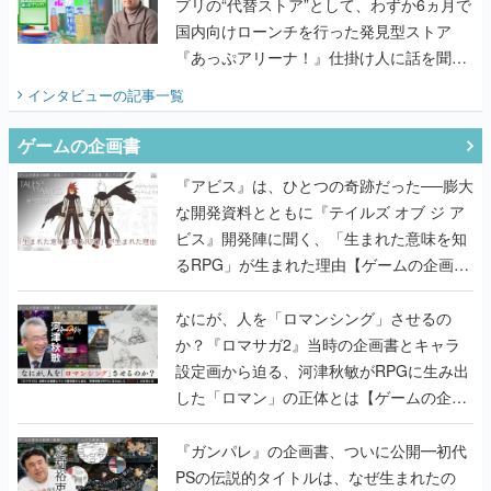
プリの“代替ストア”として、わずか6ヵ月で
国内向けローンチを行った発見型ストア
『あっぷアリーナ！』仕掛け人に話を聞い
てみた
インタビュー
の記事一覧
ゲームの企画書
『アビス』は、ひとつの奇跡だった──膨大
な開発資料とともに『テイルズ オブ ジ ア
ビス』開発陣に聞く、「生まれた意味を知
るRPG」が生まれた理由【ゲームの企画
書】
なにが、人を「ロマンシング」させるの
か？『ロマサガ2』当時の企画書とキャラ
設定画から迫る、河津秋敏がRPGに生み出
した「ロマン」の正体とは【ゲームの企画
書】
『ガンパレ』の企画書、ついに公開━初代
PSの伝説的タイトルは、なぜ生まれたの