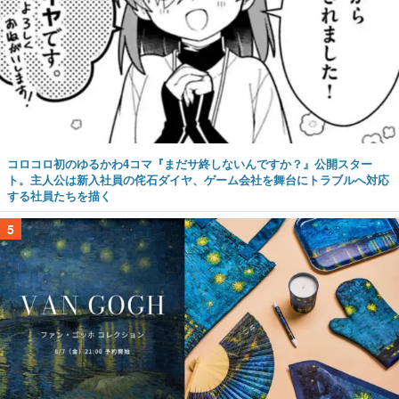
コロコロ初のゆるかわ4コマ『まだサ終しないんですか？』公開スター
ト。主人公は新入社員の侘石ダイヤ、ゲーム会社を舞台にトラブルへ対応
する社員たちを描く
5