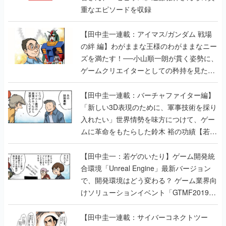
重なエピソードを収録
【田中圭一連載：アイマス/ガンダム 戦場
の絆 編】わがままな王様のわがままなニー
ズを満たす！──小山順一朗が貫く姿勢に、
ゲームクリエイターとしての矜持を見た
【若ゲのいたり最終回】
【田中圭一連載：バーチャファイター編】
「新しい3D表現のために、軍事技術を採り
入れたい」世界情勢を味方につけて、ゲー
ムに革命をもたらした鈴木 裕の功績【若ゲ
のいたり】
【田中圭一：若ゲのいたり】ゲーム開発統
合環境「Unreal Engine」最新バージョン
で、開発環境はどう変わる？ ゲーム業界向
けソリューションイベント「GTMF2019」
に行って、より理解を深めよう【PR】
【田中圭一連載：サイバーコネクトツー