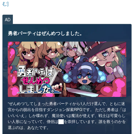
む]
AD
勇者パーティはぜんめつしました。
“ぜんめつ”してしまった勇者パーティから1人だけ選んで、ともに迷
宮からの脱出を目指すダンジョン探索RPGです。 ただし勇者は「は
い/いいえ」しか喋れず、魔法使いは魔法が使えず、戦士は可愛らし
い人形になっていて、僧侶は██を崇拝しています。誰を救うのかを
選ぶのは、あなたです。