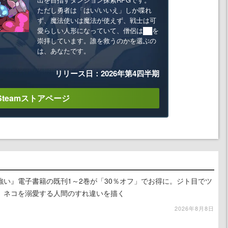
ただし勇者は「はい/いいえ」しか喋れ
ず、魔法使いは魔法が使えず、戦士は可
愛らしい人形になっていて、僧侶は██を
崇拝しています。誰を救うのかを選ぶの
は、あなたです。
リリース日：2026年第4四半期
Steamストアページ
強い』電子書籍の既刊1～2巻が「30％オフ」でお得に。ジト目でツ
、ネコを溺愛する人間のすれ違いを描く
2026年8月8日