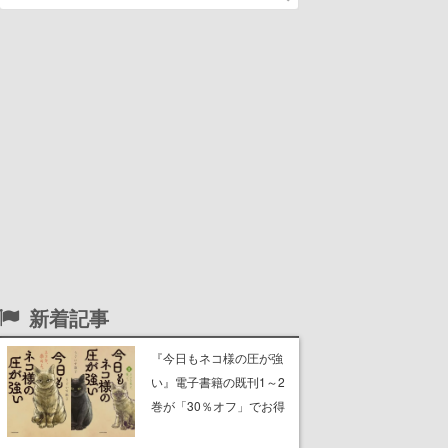
新着記事
『今日もネコ様の圧が強
い』電子書籍の既刊1～2
巻が「30％オフ」でお得
に。ジト目でツンツンし