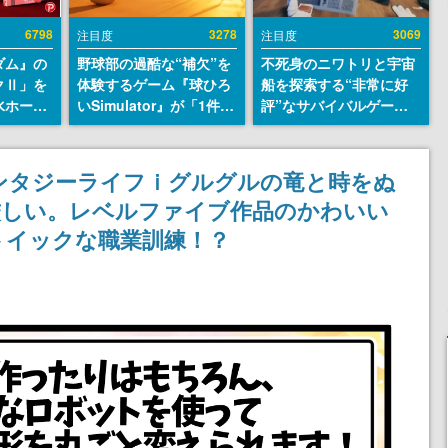
6798
3278
3069
注目度
注目度
ダム』の
野球部の過酷な“補欠”を
不死身のニワトリと宇宙
クⅡ」を
体験するゲーム『球ひろ
船を探索する“非常に好
水ホース
いSimulator』が「1件」
評”なサバイバルゲーム
始。本体
のウィッシュリストをも
『Breathedge』が無料
ーソナル
とにチェコ語に対応し
で配布中。入手できる期
公国軍の
SNSで話題に。『キング
間は8月10日まで
ンタジーライフｉグルグルの竜と時をぬ
式番号な
ダム・カム』開発元やチ
厳しい。レベルファイブ作品のかわいい
ェコのプロ野球選手から
称賛の声
トイックな職業訓練！？