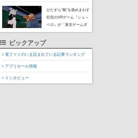
たネコたちと、ネコを溺
愛する人間のすれ違いを
ひたすら“靴”を舐めまわす
描く
狂気のVRゲーム『シュ～
ペロ』が「東京ゲームダ
ンジョン」に展示中。キ
ャッチコピーは「三度の
ピックアップ
飯より靴を舐めよう」と
前のめり。公式アカウン
電ファミのいま読まれている記事ランキング
トも開設され、2026年リ
アプリセール情報
リースに向けて開発中
インタビュー