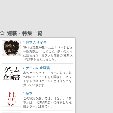
連載・特集一覧
殿堂入り記事
SNS拡散数が数千以上！ ページビュ
ー数万以上！ などなど。多くの人々
に読まれた、電ファミ渾身の“殿堂入
り”記事をまとめました。
ゲームの企画書
名作ゲームクリエイターの方々に製
作時のエピソードをお聞きし、ヒッ
トする企画（ゲーム）とは何か？を
探っていきます。
赫本
この物語を解いてはいけない。『赫
本』は、〈試験問題〉の形をした短
編ホラー小説集です。