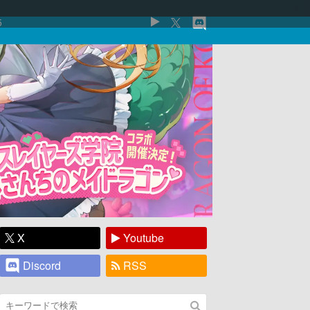
5
X
Youtube
Discord
RSS