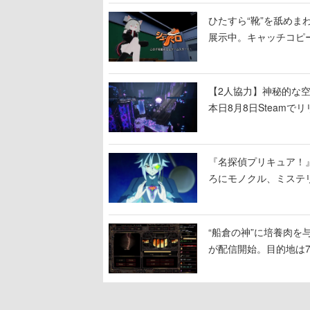
ひたすら“靴”を舐めま
展示中。キャッチコピ
開設され、2026年リ
【2人協力】神秘的な空間でパ
本日8月8日Steam
ームを探索しながら脱
『名探偵プリキュア！
ろにモノクル、ミステ
“船倉の神”に培養肉
が配信開始。目的地は
人間を増やし、加工し