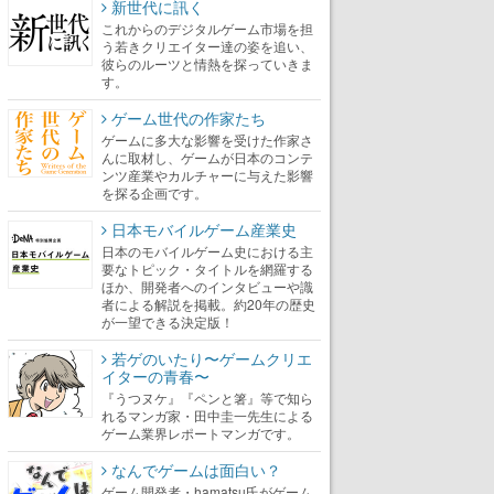
新世代に訊く
これからのデジタルゲーム市場を担
う若きクリエイター達の姿を追い、
彼らのルーツと情熱を探っていきま
す。
ゲーム世代の作家たち
ゲームに多大な影響を受けた作家さ
んに取材し、ゲームが日本のコンテ
ンツ産業やカルチャーに与えた影響
を探る企画です。
日本モバイルゲーム産業史
日本のモバイルゲーム史における主
要なトピック・タイトルを網羅する
ほか、開発者へのインタビューや識
者による解説を掲載。約20年の歴史
が一望できる決定版！
若ゲのいたり〜ゲームクリエ
イターの青春〜
『うつヌケ』『ペンと箸』等で知ら
れるマンガ家・田中圭一先生による
ゲーム業界レポートマンガです。
なんでゲームは面白い？
ゲーム開発者・hamatsu氏がゲーム