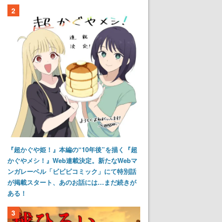
2
『超かぐや姫！』本編の“10年後”を描く『超
かぐやメシ！』Web連載決定。新たなWebマ
ンガレーベル「ビビビコミック」にて特別話
が掲載スタート、あのお話には…まだ続きが
ある！
3