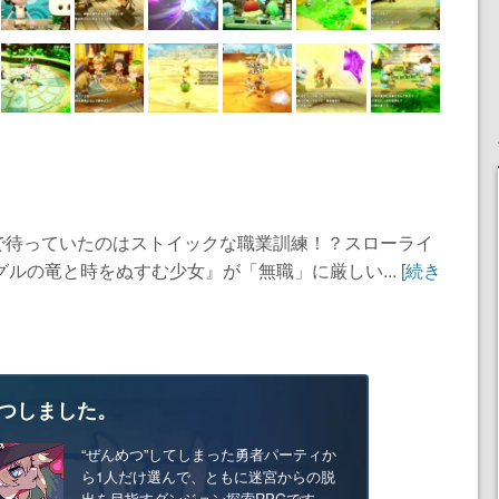
で待っていたのはストイックな職業訓練！？スローライ
グルの竜と時をぬすむ少女』が「無職」に厳しい...
[続き
つしました。
“ぜんめつ”してしまった勇者パーティか
ら1人だけ選んで、ともに迷宮からの脱
出を目指すダンジョン探索RPGです。