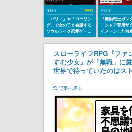
6842
注目度
注目度
「パリィ」や「ローリン
『機動戦士ガン
グ」で女の子と会話する
「シャア専用ザ
ソウルライク恋愛ゲーム
イメージした散
『小早川さんはソウルラ
リールが予約開
イク』無料公開。返事に
にはシャアのパ
失敗すると「YOU
マークやジオン
スローライフRPG『ファ
DIED」
エンブレム、型
すむ少女』が「無職」に
どを配置
世界で待っていたのはス
記事へ戻る