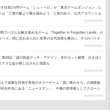
わす狂気のVRゲーム『シュ～ペロ』が「東京ゲームダンジョン」に
ーは「三度の飯より靴を舐めよう」と前のめり。公式アカウントも
リースに向けて開発中
2026年8月8日
ズルを解き進めるゲーム『Together in Forgotten Lands』が
でリリース。時に忘れ去られた世界の古代洞窟を舞台に、4つのバイオ
出を目指す
2026年8月8日
』第28話「謎の怪盗デッチ・アゲイン」先行カット解禁。泣きぼく
リアスな姿が映し出された場面も
2026年8月8日
を与えて楽園を目指す異色のホラーゲーム『器に喰わせろ』の体験版
700光年先にある「ニューエデン」、不燃の管理者としてクローン
て神に捧げる
2026年8月8日