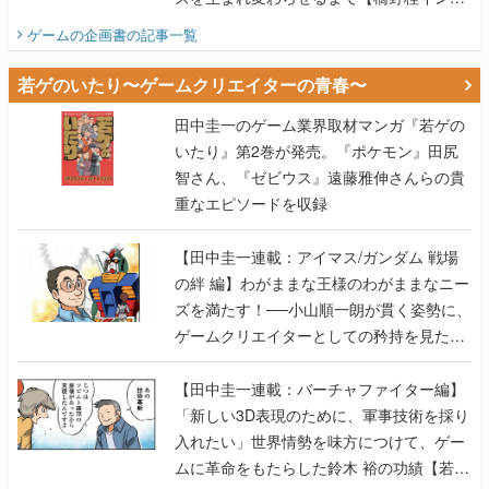
ビュー】
ゲームの企画書
の記事一覧
若ゲのいたり〜ゲームクリエイターの青春〜
田中圭一のゲーム業界取材マンガ『若ゲの
いたり』第2巻が発売。『ポケモン』田尻
智さん、『ゼビウス』遠藤雅伸さんらの貴
重なエピソードを収録
【田中圭一連載：アイマス/ガンダム 戦場
の絆 編】わがままな王様のわがままなニー
ズを満たす！──小山順一朗が貫く姿勢に、
ゲームクリエイターとしての矜持を見た
【若ゲのいたり最終回】
【田中圭一連載：バーチャファイター編】
「新しい3D表現のために、軍事技術を採り
入れたい」世界情勢を味方につけて、ゲー
ムに革命をもたらした鈴木 裕の功績【若ゲ