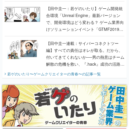
のいたり】
【田中圭一：若ゲのいたり】ゲーム開発統
合環境「Unreal Engine」最新バージョン
で、開発環境はどう変わる？ ゲーム業界向
けソリューションイベント「GTMF2019」
に行って、より理解を深めよう【PR】
【田中圭一連載：サイバーコネクトツー
編】すべての責任はオレが取る。だから、
付いてきてくれないか──男の熱意はチーム
解散の危機を救い、『.hack』成功の活路を
開く。業界の快男児・松山 洋に流れる血は
若ゲのいたり〜ゲームクリエイターの青春〜
の記事一覧
『少年ジャンプ』色だった【若ゲのいた
り】