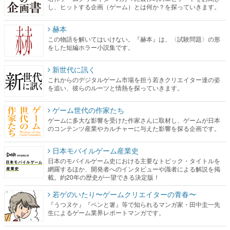
し、ヒットする企画（ゲーム）とは何か？を探っていきます。
赫本
この物語を解いてはいけない。『赫本』は、〈試験問題〉の形
をした短編ホラー小説集です。
新世代に訊く
これからのデジタルゲーム市場を担う若きクリエイター達の姿
を追い、彼らのルーツと情熱を探っていきます。
ゲーム世代の作家たち
ゲームに多大な影響を受けた作家さんに取材し、ゲームが日本
のコンテンツ産業やカルチャーに与えた影響を探る企画です。
日本モバイルゲーム産業史
日本のモバイルゲーム史における主要なトピック・タイトルを
網羅するほか、開発者へのインタビューや識者による解説を掲
載。約20年の歴史が一望できる決定版！
若ゲのいたり〜ゲームクリエイターの青春〜
『うつヌケ』『ペンと箸』等で知られるマンガ家・田中圭一先
生によるゲーム業界レポートマンガです。