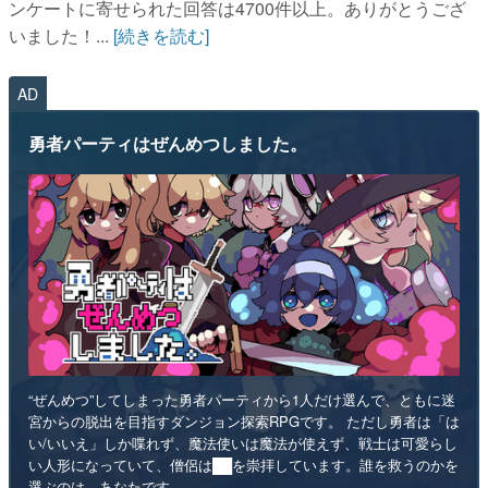
ンケートに寄せられた回答は4700件以上。ありがとうござ
いました！...
[続きを読む]
AD
勇者パーティはぜんめつしました。
“ぜんめつ”してしまった勇者パーティから1人だけ選んで、ともに迷
宮からの脱出を目指すダンジョン探索RPGです。 ただし勇者は「は
い/いいえ」しか喋れず、魔法使いは魔法が使えず、戦士は可愛らし
い人形になっていて、僧侶は██を崇拝しています。誰を救うのかを
選ぶのは、あなたです。