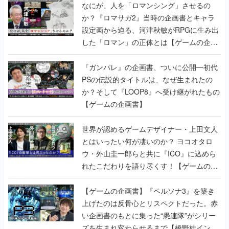
なにが、人を「ロマンシング」させるの
か？『ロマサガ2』当時の企画書とキャラ
設定画から迫る、河津秋敏がRPGに生み出
した「ロマン」の正体とは【ゲームの企画
書】
『ガンパレ』の企画書、ついに公開━初代
PSの伝説的タイトルは、なぜ生まれたの
か？そして『LOOP8』へ受け継がれたもの
【ゲームの企画書】
世界が認めるゲームデザイナー・上田文人
とはいったい何が凄いのか？ ヨコオタロ
ウ・外山圭一郎らと共に『ICO』に込めら
れたこだわりを語り尽くす！【ゲームの企
画書】
【ゲームの企画書】『ペルソナ3』を築き
上げたのは反骨心とリスペクトだった。赤
い企画書のもとに集った“愚連隊”がシリー
ズを生まれ変わらせるまで【橋野桂インタ