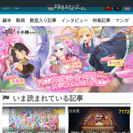
広告をスキップ
赫本
動画
殿堂入り記事
インタビュー
特集記事
マンガ
いま読まれている記事
ピックアップ
注目度
7865
注目度
7172
電ファミのいま読まれている記事ランキング
アプリセール情報