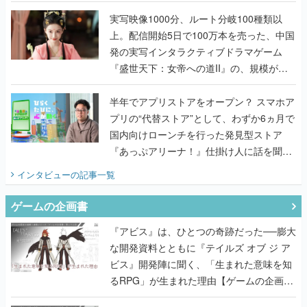
『TATSUJIN EXTREME』で初タッグを組
んだレジェンド2人に訊く開発秘話
実写映像1000分、ルート分岐100種類以
上。配信開始5日で100万本を売った、中国
発の実写インタラクティブドラマゲーム
『盛世天下：女帝への道II』の、規模が違
うこだわりをプロデューサーに聞いた
半年でアプリストアをオープン？ スマホア
プリの“代替ストア”として、わずか6ヵ月で
国内向けローンチを行った発見型ストア
『あっぷアリーナ！』仕掛け人に話を聞い
てみた
インタビュー
の記事一覧
ゲームの企画書
『アビス』は、ひとつの奇跡だった──膨大
な開発資料とともに『テイルズ オブ ジ ア
ビス』開発陣に聞く、「生まれた意味を知
るRPG」が生まれた理由【ゲームの企画
書】