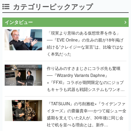
カテゴリーピックアップ
インタビュー
「現実より意味のある仮想世界を作る」
──『EVE Online』の生みの親が18年掲げ
続ける”クレイジーな宣言”は、比喩ではな
く本気だった
作り込みのすさまじさにコラボ先も驚嘆
──『Wizardry Variants Daphne』
×『FFXI』コラボが期間限定なのにジョブ
もキャラも武器も戦闘システムもワンオフ
で作り込まれた理由を両ディレクターに聞
く
『TATSUJIN』の弓削雅稔×『ライデンファ
イターズ』の齋藤貴幸──かつて縦シュー全
盛期を支えていた2人が、30年後に同じ会
社で机を並べる理由とは。新作