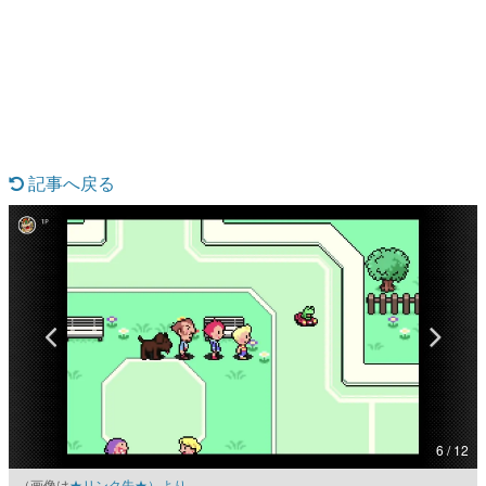
日本のコンテンツ産業やカルチャーに与えた影響を探る企
画です。
日本モバイルゲーム産業史
日本のモバイルゲーム史における主要なトピック・タイト
ルを網羅するほか、開発者へのインタビューや識者による
解説を掲載。約20年の歴史が一望できる決定版！
若ゲのいたり〜ゲームクリエイターの青春〜
『うつヌケ』『ペンと箸』等で知られるマンガ家・田中圭
記事へ戻る
一先生によるゲーム業界レポートマンガです。
なんでゲームは面白い？
ゲーム開発者・hamatsu氏がゲームの魅力を画面や操作の
具体的な形から解き明かしていく、硬派で骨太な評論連載
です。
ゲームが変えた日本語
「経験値」「裏技」「ラスボス」… ゲームにまつわる言葉
の起源や用法の変遷を、コンピューター文化史研究家・タ
イニーP氏が徹底調査。
カテゴリ
6 / 12
特集記事
（画像は
★リンク先★）より