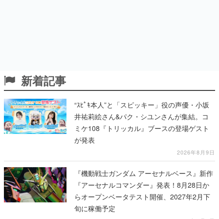
新着記事
“ｽﾋﾟｷ本人”と「スピッキー」役の声優・小坂
井祐莉絵さん&パク・シユンさんが集結。コ
ミケ108『トリッカル』ブースの登場ゲスト
が発表
2026年8月9日
『機動戦士ガンダム アーセナルベース』新作
『アーセナルコマンダー』発表！8月28日か
らオープンベータテスト開催、2027年2月下
旬に稼働予定