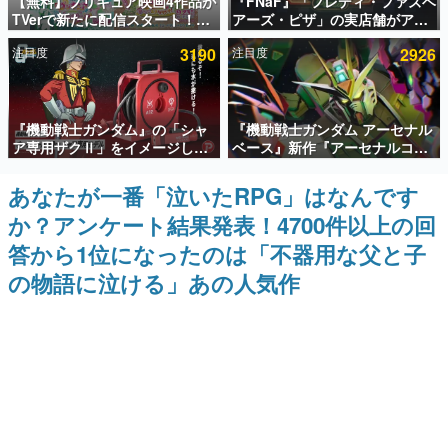
【無料】プリキュア映画4作品が
『FNaF』「フレディ・ファズベ
TVerで新たに配信スタート！な
アーズ・ピザ」の実店舗がアメ
インタビュー
んと2018年～2024年の映画ほぼ
リカの商業施設「American
注目度
3190
注目度
2926
すべてが見放題に、ぶっちゃけ
Dream」に2027年オープン！
連載・特集一覧
ありえないラインナップ
ScottGamesとの共同開発、食
事だけでなくステージショーや
没入型のホラー体験も楽しめる
殿堂入り記事
『機動戦士ガンダム』の「シャ
『機動戦士ガンダム アーセナル
SNS拡散数が数千以上！ ページビュー数万以上！ などな
ど。多くの人々に読まれた、電ファミ渾身の“殿堂入り”記
ア専用ザクⅡ」をイメージした
ベース』新作『アーセナルコマ
事をまとめました。
散水ホースリールが予約開始。
ンダー』発表！8月28日からオ
本体にはシャアのパーソナルマ
ープンベータテスト開催、2027
あなたが一番「泣いたRPG」はなんです
ゲームの企画書
ークやジオン公国軍のエンブレ
年2月下旬に稼働予定
名作ゲームクリエイターの方々に製作時のエピソードをお
か？アンケート結果発表！4700件以上の回
ム、型式番号などを配置
聞きし、ヒットする企画（ゲーム）とは何か？を探ってい
きます。
答から1位になったのは「不器用な父と子
赫本
の物語に泣ける」あの人気作
この物語を解いてはいけない。『赫本』は、〈試験問題〉
の形をした短編ホラー小説集です。
新世代に訊く
これからのデジタルゲーム市場を担う若きクリエイター達
の姿を追い、彼らのルーツと情熱を探っていきます。
ゲーム世代の作家たち
ゲームに多大な影響を受けた作家さんに取材し、ゲームが