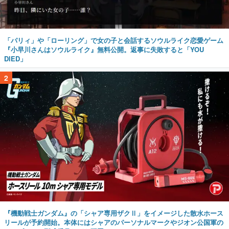
「パリィ」や「ローリング」で女の子と会話するソウルライク恋愛ゲーム
『小早川さんはソウルライク』無料公開。返事に失敗すると「YOU
DIED」
2
『機動戦士ガンダム』の「シャア専用ザクⅡ」をイメージした散水ホース
リールが予約開始。本体にはシャアのパーソナルマークやジオン公国軍の