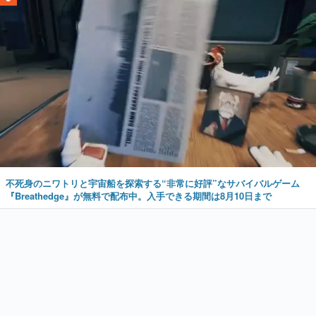
不死身のニワトリと宇宙船を探索する“非常に好評”なサバイバルゲーム
『Breathedge』が無料で配布中。入手できる期間は8月10日まで