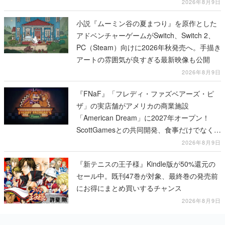
2026年8月9日
小説『ムーミン谷の夏まつり』を原作とした
アドベンチャーゲームがSwitch、Switch 2、
PC（Steam）向けに2026年秋発売へ。手描き
アートの雰囲気が良すぎる最新映像も公開
2026年8月9日
『FNaF』「フレディ・ファズベアーズ・ピ
ザ」の実店舗がアメリカの商業施設
「American Dream」に2027年オープン！
ScottGamesとの共同開発、食事だけでなくス
テージショーや没入型のホラー体験も楽しめ
2026年8月9日
る
『新テニスの王子様』Kindle版が50%還元の
セール中。既刊47巻が対象、最終巻の発売前
にお得にまとめ買いするチャンス
2026年8月9日