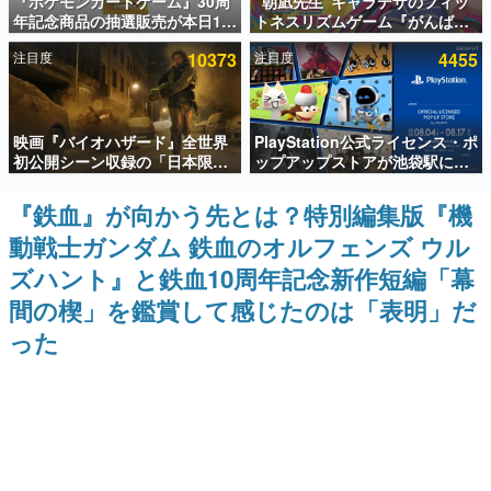
『ポケモンカードゲーム』30周
“朝凪先生”キャラデザのフィッ
年記念商品の抽選販売が本日12
トネスリズムゲーム『がんば
インタビュー
時より開始。拡張パック「30th
れ！チアリズム』Steamストア
注目度
10373
注目度
4455
CELEBRATION」のボックス
ページが公開。キャラクターの
連載・特集一覧
に、「プレミアムデッキセット
CVは陽向葵ゅかさん
エーフィ・ブラッキー」
「FUTURISTIC BOX」の計3商
殿堂入り記事
品
映画『バイオハザード』全世界
PlayStation公式ライセンス・ポ
SNS拡散数が数千以上！ ページビュー数万以上！ などな
ど。多くの人々に読まれた、電ファミ渾身の“殿堂入り”記
初公開シーン収録の「日本限
ップアップストアが池袋駅にて
事をまとめました。
定」予告映像が解禁。バイオの
期間限定で開催。夏のアパレル
日（8月10日）にあわせて、
や『ブラッドボーン』の新作ア
『鉄血』が向かう先とは？特別編集版『機
ゲームの企画書
「ラクーンシティ総合病院」へ
イテムが登場
名作ゲームクリエイターの方々に製作時のエピソードをお
動戦士ガンダム 鉄血のオルフェンズ ウル
行く配達人の姿が披露
聞きし、ヒットする企画（ゲーム）とは何か？を探ってい
きます。
ズハント』と鉄血10周年記念新作短編「幕
赫本
間の楔」を鑑賞して感じたのは「表明」だ
この物語を解いてはいけない。『赫本』は、〈試験問題〉
った
の形をした短編ホラー小説集です。
新世代に訊く
これからのデジタルゲーム市場を担う若きクリエイター達
の姿を追い、彼らのルーツと情熱を探っていきます。
ゲーム世代の作家たち
ゲームに多大な影響を受けた作家さんに取材し、ゲームが