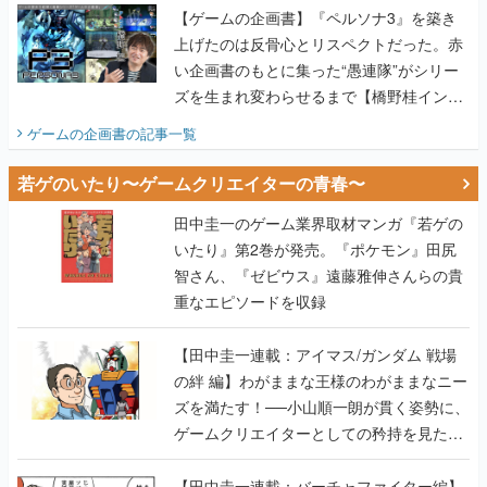
【ゲームの企画書】『ペルソナ3』を築き
上げたのは反骨心とリスペクトだった。赤
い企画書のもとに集った“愚連隊”がシリー
ズを生まれ変わらせるまで【橋野桂インタ
ビュー】
ゲームの企画書
の記事一覧
若ゲのいたり〜ゲームクリエイターの青春〜
田中圭一のゲーム業界取材マンガ『若ゲの
いたり』第2巻が発売。『ポケモン』田尻
智さん、『ゼビウス』遠藤雅伸さんらの貴
重なエピソードを収録
【田中圭一連載：アイマス/ガンダム 戦場
の絆 編】わがままな王様のわがままなニー
ズを満たす！──小山順一朗が貫く姿勢に、
ゲームクリエイターとしての矜持を見た
【若ゲのいたり最終回】
【田中圭一連載：バーチャファイター編】