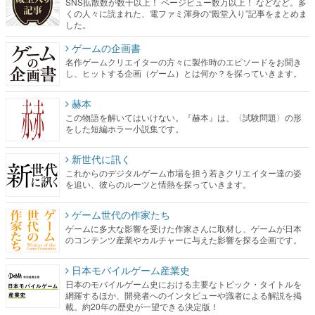
SNS拡散数が数千以上！ ページビュー数万以上！ などなど。多
くの人々に読まれた、電ファミ渾身の“殿堂入り”記事をまとめま
した。
ゲームの企画書
名作ゲームクリエイターの方々に製作時のエピソードをお聞き
し、ヒットする企画（ゲーム）とは何か？を探っていきます。
赫本
この物語を解いてはいけない。『赫本』は、〈試験問題〉の形
をした短編ホラー小説集です。
新世代に訊く
これからのデジタルゲーム市場を担う若きクリエイター達の姿
を追い、彼らのルーツと情熱を探っていきます。
ゲーム世代の作家たち
ゲームに多大な影響を受けた作家さんに取材し、ゲームが日本
のコンテンツ産業やカルチャーに与えた影響を探る企画です。
日本モバイルゲーム産業史
日本のモバイルゲーム史における主要なトピック・タイトルを
網羅するほか、開発者へのインタビューや識者による解説を掲
載。約20年の歴史が一望できる決定版！