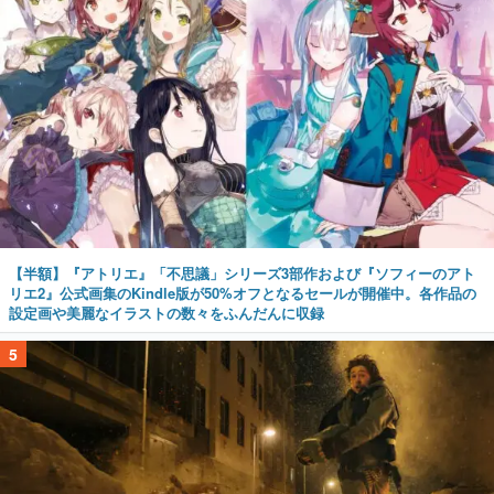
【半額】『アトリエ』「不思議」シリーズ3部作および『ソフィーのアト
リエ2』公式画集のKindle版が50%オフとなるセールが開催中。各作品の
設定画や美麗なイラストの数々をふんだんに収録
5