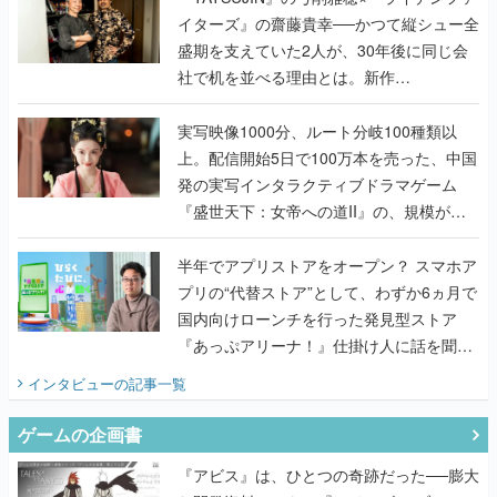
イターズ』の齋藤貴幸──かつて縦シュー全
盛期を支えていた2人が、30年後に同じ会
社で机を並べる理由とは。新作
『TATSUJIN EXTREME』で初タッグを組
んだレジェンド2人に訊く開発秘話
実写映像1000分、ルート分岐100種類以
上。配信開始5日で100万本を売った、中国
発の実写インタラクティブドラマゲーム
『盛世天下：女帝への道II』の、規模が違
うこだわりをプロデューサーに聞いた
半年でアプリストアをオープン？ スマホア
プリの“代替ストア”として、わずか6ヵ月で
国内向けローンチを行った発見型ストア
『あっぷアリーナ！』仕掛け人に話を聞い
てみた
インタビュー
の記事一覧
ゲームの企画書
『アビス』は、ひとつの奇跡だった──膨大