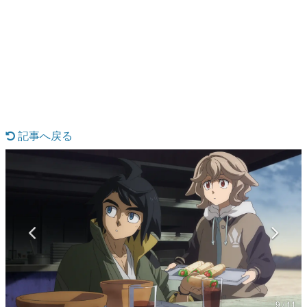
日本のコンテンツ産業やカルチャーに与えた影響を探る企
画です。
日本モバイルゲーム産業史
日本のモバイルゲーム史における主要なトピック・タイト
ルを網羅するほか、開発者へのインタビューや識者による
解説を掲載。約20年の歴史が一望できる決定版！
若ゲのいたり〜ゲームクリエイターの青春〜
『うつヌケ』『ペンと箸』等で知られるマンガ家・田中圭
一先生によるゲーム業界レポートマンガです。
記事へ戻る
なんでゲームは面白い？
ゲーム開発者・hamatsu氏がゲームの魅力を画面や操作の
具体的な形から解き明かしていく、硬派で骨太な評論連載
です。
ゲームが変えた日本語
「経験値」「裏技」「ラスボス」… ゲームにまつわる言葉
の起源や用法の変遷を、コンピューター文化史研究家・タ
イニーP氏が徹底調査。
カテゴリ
9 / 11
特集記事