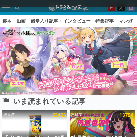
広告をスキップ
赫本
動画
殿堂入り記事
インタビュー
特集記事
マンガ
いま読まれている記事
ピックアップ
注目度
23463
注目度
13794
電ファミのいま読まれている記事ランキング
アプリセール情報