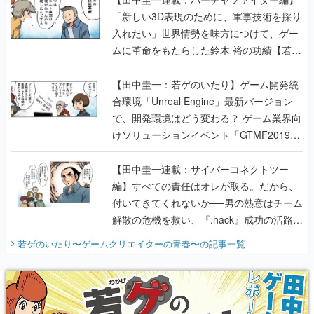
「新しい3D表現のために、軍事技術を採り
入れたい」世界情勢を味方につけて、ゲー
ムに革命をもたらした鈴木 裕の功績【若ゲ
のいたり】
【田中圭一：若ゲのいたり】ゲーム開発統
合環境「Unreal Engine」最新バージョン
で、開発環境はどう変わる？ ゲーム業界向
けソリューションイベント「GTMF2019」
に行って、より理解を深めよう【PR】
【田中圭一連載：サイバーコネクトツー
編】すべての責任はオレが取る。だから、
付いてきてくれないか──男の熱意はチーム
解散の危機を救い、『.hack』成功の活路を
開く。業界の快男児・松山 洋に流れる血は
若ゲのいたり〜ゲームクリエイターの青春〜
の記事一覧
『少年ジャンプ』色だった【若ゲのいた
り】