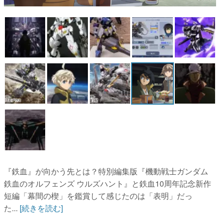
マンガ
女性向け
アプリレビュー
その他
電ファミニコゲーマーとは？
運営：株式会社マレ
『鉄血』が向かう先とは？特別編集版『機動戦士ガンダム
鉄血のオルフェンズ ウルズハント』と鉄血10周年記念新作
短編「幕間の楔」を鑑賞して感じたのは「表明」だっ
た...
[続きを読む]