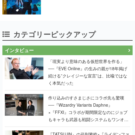
カテゴリーピックアップ
インタビュー
「現実より意味のある仮想世界を作る」
──『EVE Online』の生みの親が18年掲げ
続ける”クレイジーな宣言”は、比喩ではな
く本気だった
作り込みのすさまじさにコラボ先も驚嘆
──『Wizardry Variants Daphne』
×『FFXI』コラボが期間限定なのにジョブ
もキャラも武器も戦闘システムもワンオフ
で作り込まれた理由を両ディレクターに聞
く
『TATSUJIN』の弓削雅稔×『ライデンファ