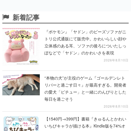
新着記事
『ポケモン』「ヤドン」のビーズソファがニ
トリ公式通販にて販売中。かわいらしい顔や
立体感のある耳、ソファの後ろについたしっ
ぽなどで「ヤドン」のかわいさを表現
2026年8月10日
“本物の犬”が主役のゲーム『ゴールデンレト
リバーと過ごす日々』が最高すぎる。開発者
の愛犬「ピチュー」と一緒にのんびりとした
毎日を過ごそう
2026年8月10日
【1540円→399円】書籍『きゅるんとかわい
いちびキャラが描ける本』Kindle版を74%オ