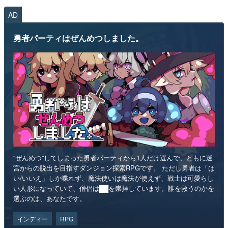
AD
勇者パーティはぜんめつしました。
“ぜんめつ”してしまった勇者パーティから1人だけ選んで、ともに迷
宮からの脱出を目指すダンジョン探索RPGです。 ただし勇者は「は
い/いいえ」しか喋れず、魔法使いは魔法が使えず、戦士は可愛らし
い人形になっていて、僧侶は██を崇拝しています。誰を救うのかを
選ぶのは、あなたです。
インディー
RPG