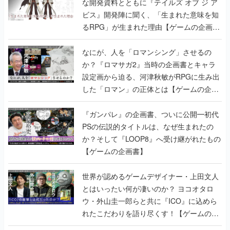
な開発資料とともに『テイルズ オブ ジ ア
ビス』開発陣に聞く、「生まれた意味を知
るRPG」が生まれた理由【ゲームの企画
書】
なにが、人を「ロマンシング」させるの
か？『ロマサガ2』当時の企画書とキャラ
設定画から迫る、河津秋敏がRPGに生み出
した「ロマン」の正体とは【ゲームの企画
書】
『ガンパレ』の企画書、ついに公開━初代
PSの伝説的タイトルは、なぜ生まれたの
か？そして『LOOP8』へ受け継がれたもの
【ゲームの企画書】
世界が認めるゲームデザイナー・上田文人
とはいったい何が凄いのか？ ヨコオタロ
ウ・外山圭一郎らと共に『ICO』に込めら
れたこだわりを語り尽くす！【ゲームの企
画書】