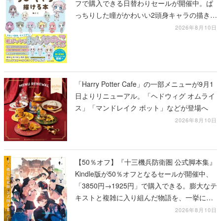
フで購入できる日替わりセールが開催中。ぱ
っちりした瞳がかわいい2頭身キャラの描き方
を学べる1冊
2026年8月10日
「Harry Potter Cafe」の一部メニューが9月1
日よりリニューアル。「ヘドウィグ オムライ
ス」「マンドレイク ポット」などが登場へ
2026年8月10日
【50％オフ】『十三機兵防衛圏 公式脚本集』
Kindle版が50％オフとなるセールが開催中、
「3850円→1925円」で購入できる。膨大なテ
キストと複雑に入り組んだ物語を、一挙に再
確認
2026年8月10日