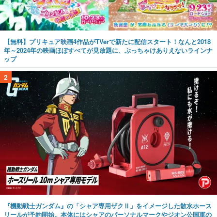
【無料】プリキュア映画4作品がTVerで新たに配信スタート！なんと2018
年～2024年の映画ほぼすべてが見放題に、ぶっちゃけありえないラインナ
ップ
2
『機動戦士ガンダム』の「シャア専用ザクⅡ」をイメージした散水ホース
リールが予約開始。本体にはシャアのパーソナルマークやジオン公国軍の