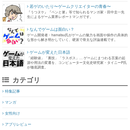
若ゲのいたり〜ゲームクリエイターの青春〜
『うつヌケ』『ペンと箸』等で知られるマンガ家・田中圭一先
生によるゲーム業界レポートマンガです。
なんでゲームは面白い？
ゲーム開発者・hamatsu氏がゲームの魅力を画面や操作の具体的
な形から解き明かしていく、硬派で骨太な評論連載です。
ゲームが変えた日本語
「経験値」「裏技」「ラスボス」… ゲームにまつわる言葉の起
源や用法の変遷を、コンピューター文化史研究家・タイニーP氏
が徹底調査。
カテゴリ
特集記事
マンガ
女性向け
アプリレビュー