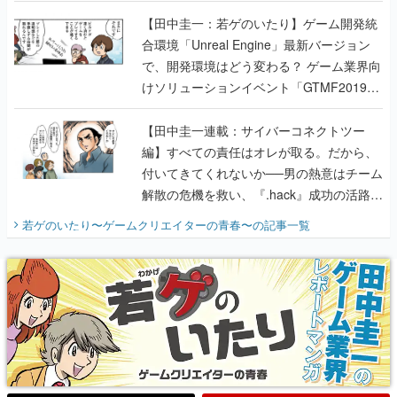
のいたり】
【田中圭一：若ゲのいたり】ゲーム開発統
合環境「Unreal Engine」最新バージョン
で、開発環境はどう変わる？ ゲーム業界向
けソリューションイベント「GTMF2019」
に行って、より理解を深めよう【PR】
【田中圭一連載：サイバーコネクトツー
編】すべての責任はオレが取る。だから、
付いてきてくれないか──男の熱意はチーム
解散の危機を救い、『.hack』成功の活路を
開く。業界の快男児・松山 洋に流れる血は
若ゲのいたり〜ゲームクリエイターの青春〜
の記事一覧
『少年ジャンプ』色だった【若ゲのいた
り】