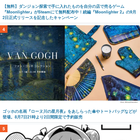
【無料】ダンジョン探索で手に入れたものを自分の店で売るゲーム
『Moonlighter』がSteamにて無料配布中！続編『Moonlighter 2』の9月
2日正式リリースを記念したキャンペーン
4
ゴッホの名画『ローヌ川の星月夜』をあしらった傘やトートバッグなどが
登場。8月7日21時より2日間限定で予約販売
5