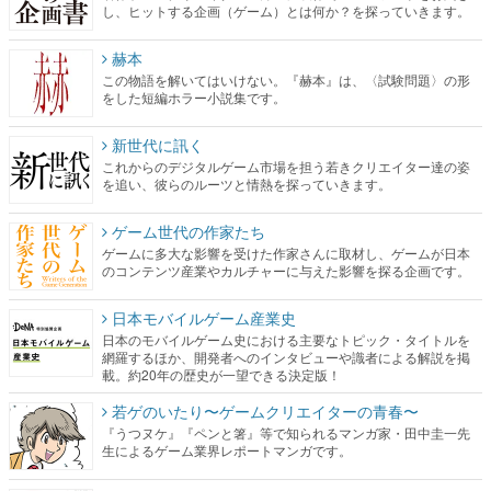
し、ヒットする企画（ゲーム）とは何か？を探っていきます。
赫本
この物語を解いてはいけない。『赫本』は、〈試験問題〉の形
をした短編ホラー小説集です。
新世代に訊く
これからのデジタルゲーム市場を担う若きクリエイター達の姿
を追い、彼らのルーツと情熱を探っていきます。
ゲーム世代の作家たち
ゲームに多大な影響を受けた作家さんに取材し、ゲームが日本
のコンテンツ産業やカルチャーに与えた影響を探る企画です。
日本モバイルゲーム産業史
日本のモバイルゲーム史における主要なトピック・タイトルを
網羅するほか、開発者へのインタビューや識者による解説を掲
載。約20年の歴史が一望できる決定版！
若ゲのいたり〜ゲームクリエイターの青春〜
『うつヌケ』『ペンと箸』等で知られるマンガ家・田中圭一先
生によるゲーム業界レポートマンガです。