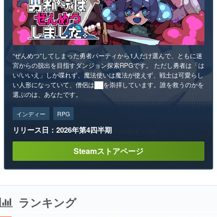
“ぜんめつ”してしまった勇者パーティから1人だけ選んで、ともに迷
宮からの脱出を目指すダンジョン探索RPGです。 ただし勇者は「は
い/いいえ」しか喋れず、魔法使いは魔法が使えず、戦士は可愛らし
い人形になっていて、僧侶は██を崇拝しています。誰を救うのかを
選ぶのは、あなたです。
インディー
RPG
リリース日：2026年第4四半期
Steamストアページ
ランキング