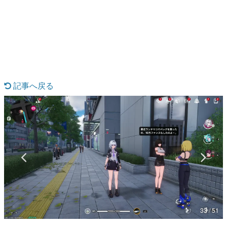
日本のコンテンツ産業やカルチャーに与えた影響を探る企
画です。
日本モバイルゲーム産業史
日本のモバイルゲーム史における主要なトピック・タイト
ルを網羅するほか、開発者へのインタビューや識者による
解説を掲載。約20年の歴史が一望できる決定版！
若ゲのいたり〜ゲームクリエイターの青春〜
『うつヌケ』『ペンと箸』等で知られるマンガ家・田中圭
記事へ戻る
一先生によるゲーム業界レポートマンガです。
なんでゲームは面白い？
ゲーム開発者・hamatsu氏がゲームの魅力を画面や操作の
具体的な形から解き明かしていく、硬派で骨太な評論連載
です。
ゲームが変えた日本語
「経験値」「裏技」「ラスボス」… ゲームにまつわる言葉
の起源や用法の変遷を、コンピューター文化史研究家・タ
イニーP氏が徹底調査。
カテゴリ
33 / 51
特集記事