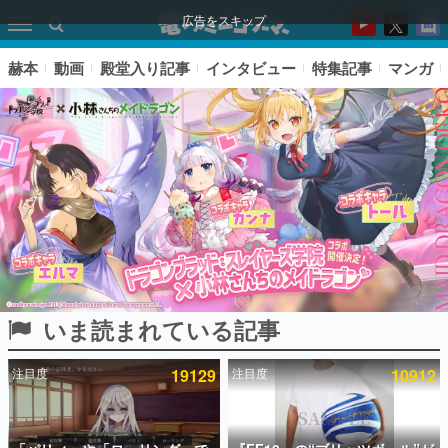
広告をスキップ
赫本
動画
殿堂入り記事
インタビュー
特集記事
マンガ
いま読まれている記事
ピックアップ
注目度
19129
注目度
10912
電ファミのいま読まれている記事ランキング
アプリセール情報