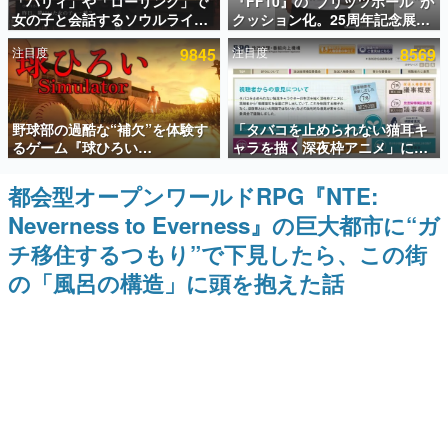
「パリィ」や「ローリング」で
『FF10』の“ブリッツボール”が
女の子と会話するソウルライク
クッション化。25周年記念展
インタビュー
恋愛ゲーム『小早川さんはソウ
「FINAL FANTASY X
注目度
9845
注目度
8569
ルライク』無料公開。返事に失
MUSEUM-幻光の記憶-」のグッ
連載・特集一覧
敗すると「YOU DIED」
ズ情報が一部公開
殿堂入り記事
野球部の過酷な“補欠”を体験す
「タバコを止められない猫耳キ
SNS拡散数が数千以上！ ページビュー数万以上！ などな
ど。多くの人々に読まれた、電ファミ渾身の“殿堂入り”記
るゲーム『球ひろい
ャラを描く深夜枠アニメ」に視
事をまとめました。
Simulator』が「1件」のウィッ
聴者の一部から批判意見。違法
シュリストをもとにチェコ語に
薬物の使用と思しき描写も含め
都会型オープンワールドRPG『NTE:
ゲームの企画書
対応しSNSで話題に。『キング
て、BPOが議論を交わす
名作ゲームクリエイターの方々に製作時のエピソードをお
Neverness to Everness』の巨大都市に“ガ
ダム・カム』開発元やチェコの
聞きし、ヒットする企画（ゲーム）とは何か？を探ってい
プロ野球選手から称賛の声
きます。
チ移住するつもり”で下見したら、この街
赫本
の「風呂の構造」に頭を抱えた話
この物語を解いてはいけない。『赫本』は、〈試験問題〉
の形をした短編ホラー小説集です。
新世代に訊く
これからのデジタルゲーム市場を担う若きクリエイター達
の姿を追い、彼らのルーツと情熱を探っていきます。
ゲーム世代の作家たち
ゲームに多大な影響を受けた作家さんに取材し、ゲームが