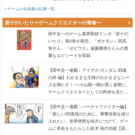
ビュー】
ゲームの企画書
の記事一覧
若ゲのいたり〜ゲームクリエイターの青春〜
田中圭一のゲーム業界取材マンガ『若ゲの
いたり』第2巻が発売。『ポケモン』田尻
智さん、『ゼビウス』遠藤雅伸さんらの貴
重なエピソードを収録
【田中圭一連載：アイマス/ガンダム 戦場
の絆 編】わがままな王様のわがままなニー
ズを満たす！──小山順一朗が貫く姿勢に、
ゲームクリエイターとしての矜持を見た
【若ゲのいたり最終回】
【田中圭一連載：バーチャファイター編】
「新しい3D表現のために、軍事技術を採り
入れたい」世界情勢を味方につけて、ゲー
ムに革命をもたらした鈴木 裕の功績【若ゲ