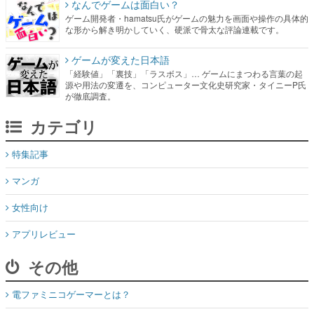
なんでゲームは面白い？
ゲーム開発者・hamatsu氏がゲームの魅力を画面や操作の具体的
な形から解き明かしていく、硬派で骨太な評論連載です。
ゲームが変えた日本語
「経験値」「裏技」「ラスボス」… ゲームにまつわる言葉の起
源や用法の変遷を、コンピューター文化史研究家・タイニーP氏
が徹底調査。
カテゴリ
特集記事
マンガ
女性向け
アプリレビュー
その他
電ファミニコゲーマーとは？