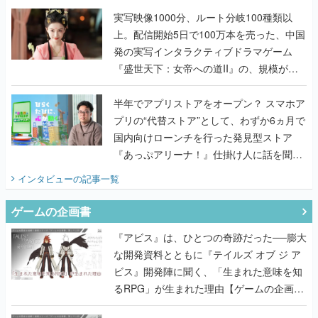
んだレジェンド2人に訊く開発秘話
実写映像1000分、ルート分岐100種類以
上。配信開始5日で100万本を売った、中国
発の実写インタラクティブドラマゲーム
『盛世天下：女帝への道II』の、規模が違
うこだわりをプロデューサーに聞いた
半年でアプリストアをオープン？ スマホア
プリの“代替ストア”として、わずか6ヵ月で
国内向けローンチを行った発見型ストア
『あっぷアリーナ！』仕掛け人に話を聞い
てみた
インタビュー
の記事一覧
ゲームの企画書
『アビス』は、ひとつの奇跡だった──膨大
な開発資料とともに『テイルズ オブ ジ ア
ビス』開発陣に聞く、「生まれた意味を知
るRPG」が生まれた理由【ゲームの企画
書】