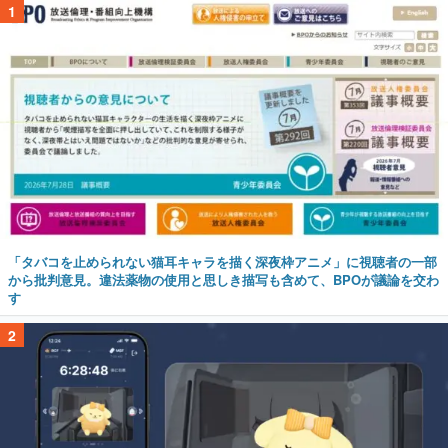
1
「タバコを止められない猫耳キャラを描く深夜枠アニメ」に視聴者の一部
から批判意見。違法薬物の使用と思しき描写も含めて、BPOが議論を交わ
す
2