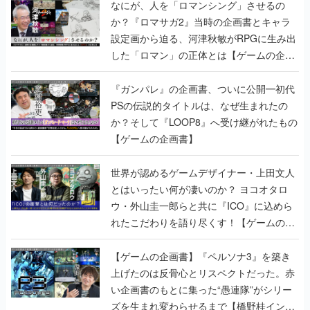
なにが、人を「ロマンシング」させるの
か？『ロマサガ2』当時の企画書とキャラ
設定画から迫る、河津秋敏がRPGに生み出
した「ロマン」の正体とは【ゲームの企画
書】
『ガンパレ』の企画書、ついに公開━初代
PSの伝説的タイトルは、なぜ生まれたの
か？そして『LOOP8』へ受け継がれたもの
【ゲームの企画書】
世界が認めるゲームデザイナー・上田文人
とはいったい何が凄いのか？ ヨコオタロ
ウ・外山圭一郎らと共に『ICO』に込めら
れたこだわりを語り尽くす！【ゲームの企
画書】
【ゲームの企画書】『ペルソナ3』を築き
上げたのは反骨心とリスペクトだった。赤
い企画書のもとに集った“愚連隊”がシリー
ズを生まれ変わらせるまで【橋野桂インタ