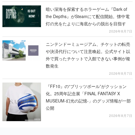
暗い深海を探索するホラーゲーム『Dark of
the Depths』がSteamにて配信開始。懐中電
灯の光をたよりに海底からの脱出を目指す
2026年8月7日
ニンテンドーミュージアム、チケットの転売
や決済代行について注意喚起。公式サイト以
外で買ったチケットで入館できない事例が複
数発生
2026年8月7日
『FF10』の“ブリッツボール”がクッション
化。25周年記念展「FINAL FANTASY X
MUSEUM-幻光の記憶-」のグッズ情報が一部
公開
2026年8月7日