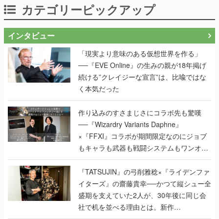
カテゴリーピックアップ
インタビュー
「現実より意味のある仮想世界を作る」
──『EVE Online』の生みの親が18年掲げ
続ける”クレイジーな宣言”は、比喩ではな
く本気だった
作り込みのすさまじさにコラボ先も驚嘆
──『Wizardry Variants Daphne』
×『FFXI』コラボが期間限定なのにジョブ
もキャラも武器も戦闘システムもワンオフ
で作り込まれた理由を両ディレクターに聞
く
『TATSUJIN』の弓削雅稔×『ライデンファ
イターズ』の齋藤貴幸──かつて縦シュー全
盛期を支えていた2人が、30年後に同じ会
社で机を並べる理由とは。新作
『TATSUJIN EXTREME』で初タッグを組