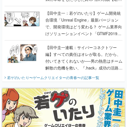
のいたり】
【田中圭一：若ゲのいたり】ゲーム開発統
合環境「Unreal Engine」最新バージョン
で、開発環境はどう変わる？ ゲーム業界向
けソリューションイベント「GTMF2019」
に行って、より理解を深めよう【PR】
【田中圭一連載：サイバーコネクトツー
編】すべての責任はオレが取る。だから、
付いてきてくれないか──男の熱意はチーム
解散の危機を救い、『.hack』成功の活路を
開く。業界の快男児・松山 洋に流れる血は
若ゲのいたり〜ゲームクリエイターの青春〜
の記事一覧
『少年ジャンプ』色だった【若ゲのいた
り】