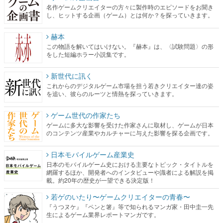
名作ゲームクリエイターの方々に製作時のエピソードをお聞き
し、ヒットする企画（ゲーム）とは何か？を探っていきます。
赫本
この物語を解いてはいけない。『赫本』は、〈試験問題〉の形
をした短編ホラー小説集です。
新世代に訊く
これからのデジタルゲーム市場を担う若きクリエイター達の姿
を追い、彼らのルーツと情熱を探っていきます。
ゲーム世代の作家たち
ゲームに多大な影響を受けた作家さんに取材し、ゲームが日本
のコンテンツ産業やカルチャーに与えた影響を探る企画です。
日本モバイルゲーム産業史
日本のモバイルゲーム史における主要なトピック・タイトルを
網羅するほか、開発者へのインタビューや識者による解説を掲
載。約20年の歴史が一望できる決定版！
若ゲのいたり〜ゲームクリエイターの青春〜
『うつヌケ』『ペンと箸』等で知られるマンガ家・田中圭一先
生によるゲーム業界レポートマンガです。