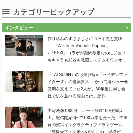
カテゴリーピックアップ
インタビュー
作り込みのすさまじさにコラボ先も驚嘆
──『Wizardry Variants Daphne』
×『FFXI』コラボが期間限定なのにジョブ
もキャラも武器も戦闘システムもワンオフ
で作り込まれた理由を両ディレクターに聞
く
『TATSUJIN』の弓削雅稔×『ライデンファ
イターズ』の齋藤貴幸──かつて縦シュー全
盛期を支えていた2人が、30年後に同じ会
社で机を並べる理由とは。新作
『TATSUJIN EXTREME』で初タッグを組
んだレジェンド2人に訊く開発秘話
実写映像1000分、ルート分岐100種類以
上。配信開始5日で100万本を売った、中国
発の実写インタラクティブドラマゲーム
『盛世天下：女帝への道II』の、規模が違