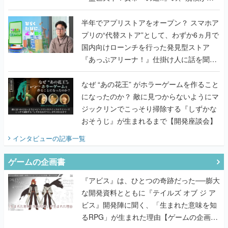
うこだわりをプロデューサーに聞いた
半年でアプリストアをオープン？ スマホア
プリの“代替ストア”として、わずか6ヵ月で
国内向けローンチを行った発見型ストア
『あっぷアリーナ！』仕掛け人に話を聞い
てみた
なぜ “あの花王” がホラーゲームを作ること
になったのか？ 敵に見つからないようにマ
ジックリンでこっそり掃除する『しずかな
おそうじ』が生まれるまで【開発座談会】
インタビュー
の記事一覧
ゲームの企画書
『アビス』は、ひとつの奇跡だった──膨大
な開発資料とともに『テイルズ オブ ジ ア
ビス』開発陣に聞く、「生まれた意味を知
るRPG」が生まれた理由【ゲームの企画