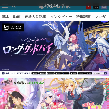
広告をスキップ
赫本
動画
殿堂入り記事
インタビュー
特集記事
マンガ
ピックアップ
電ファミのいま読まれている記事ランキング
アプリセール情報