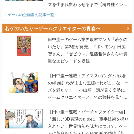
ズを生まれ変わらせるまで【橋野桂インタ
ビュー】
ゲームの企画書
の記事一覧
若ゲのいたり〜ゲームクリエイターの青春〜
田中圭一のゲーム業界取材マンガ『若ゲの
いたり』第2巻が発売。『ポケモン』田尻
智さん、『ゼビウス』遠藤雅伸さんらの貴
重なエピソードを収録
【田中圭一連載：アイマス/ガンダム 戦場
の絆 編】わがままな王様のわがままなニー
ズを満たす！──小山順一朗が貫く姿勢に、
ゲームクリエイターとしての矜持を見た
【若ゲのいたり最終回】
【田中圭一連載：バーチャファイター編】
「新しい3D表現のために、軍事技術を採り
入れたい」世界情勢を味方につけて、ゲー
ムに革命をもたらした鈴木 裕の功績【若ゲ