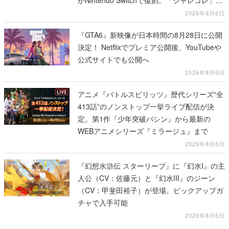
がNintendo Switchで復刻。「ジャレコレ」シ
リーズから3作が発売予定
2026年8月6日
『GTA6』新映像が日本時間の8月28日に公開
決定！ Netflixでプレミア公開後、YouTubeや
公式サイトでも公開へ
2026年8月6日
アニメ『バトルスピリッツ』歴代シリーズ“全
413話”のノンストップ一挙ライブ配信が決
定。第1作『少年突破バシン』から最新の
WEBアニメシリーズ『ミラージュ』まで
2026年8月6日
『幻想水滸伝 スターリープ』に『幻水I』の主
人公（CV：佐藤元）と『幻水III』のジーン
（CV：甲斐田裕子）が登場。ピックアップガ
チャで入手可能
2026年8月6日