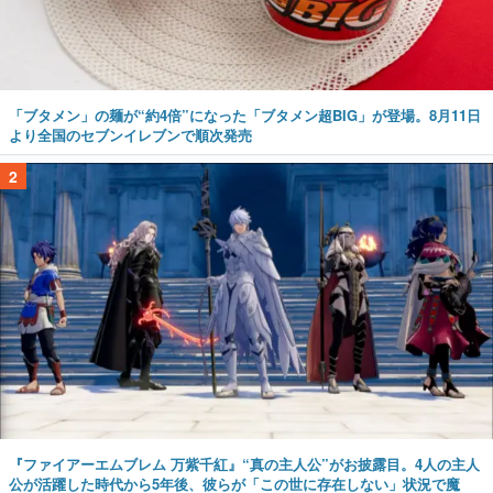
「ブタメン」の麺が“約4倍”になった「ブタメン超BIG」が登場。8月11日
より全国のセブンイレブンで順次発売
2
『ファイアーエムブレム 万紫千紅』“真の主人公”がお披露目。4人の主人
公が活躍した時代から5年後、彼らが「この世に存在しない」状況で魔