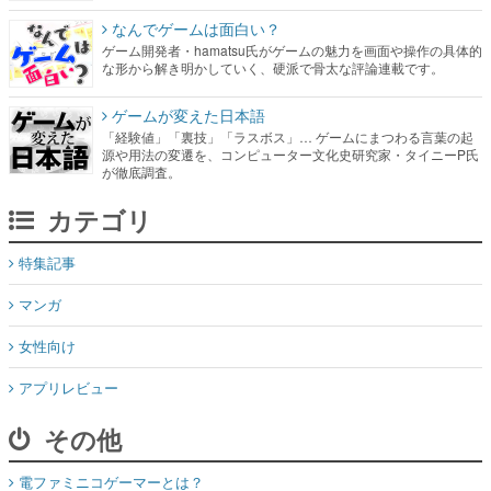
なんでゲームは面白い？
ゲーム開発者・hamatsu氏がゲームの魅力を画面や操作の具体的
な形から解き明かしていく、硬派で骨太な評論連載です。
ゲームが変えた日本語
「経験値」「裏技」「ラスボス」… ゲームにまつわる言葉の起
源や用法の変遷を、コンピューター文化史研究家・タイニーP氏
が徹底調査。
カテゴリ
特集記事
マンガ
女性向け
アプリレビュー
その他
電ファミニコゲーマーとは？