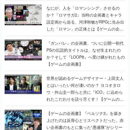
書】
なにが、人を「ロマンシング」させるの
か？『ロマサガ2』当時の企画書とキャラ
設定画から迫る、河津秋敏がRPGに生み出
した「ロマン」の正体とは【ゲームの企画
書】
『ガンパレ』の企画書、ついに公開━初代
PSの伝説的タイトルは、なぜ生まれたの
か？そして『LOOP8』へ受け継がれたもの
【ゲームの企画書】
世界が認めるゲームデザイナー・上田文人
とはいったい何が凄いのか？ ヨコオタロ
ウ・外山圭一郎らと共に『ICO』に込めら
れたこだわりを語り尽くす！【ゲームの企
画書】
【ゲームの企画書】『ペルソナ3』を築き
上げたのは反骨心とリスペクトだった。赤
い企画書のもとに集った“愚連隊”がシリー