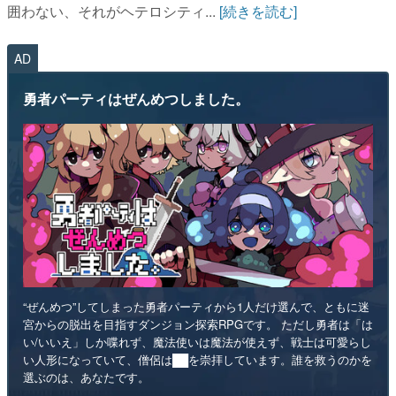
囲わない、それがヘテロシティ...
[続きを読む]
AD
勇者パーティはぜんめつしました。
“ぜんめつ”してしまった勇者パーティから1人だけ選んで、ともに迷
宮からの脱出を目指すダンジョン探索RPGです。 ただし勇者は「は
い/いいえ」しか喋れず、魔法使いは魔法が使えず、戦士は可愛らし
い人形になっていて、僧侶は██を崇拝しています。誰を救うのかを
選ぶのは、あなたです。