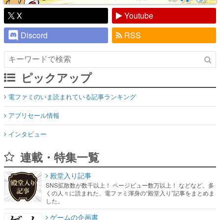
X
Youtube
Discord
RSS
ピックアップ
電ファミのいま読まれている記事ランキング
アプリセール情報
インタビュー
連載・特集一覧
殿堂入り記事
SNS拡散数が数千以上！ ページビュー数万以上！ などなど。多
くの人々に読まれた、電ファミ渾身の“殿堂入り”記事をまとめま
した。
ゲームの企画書