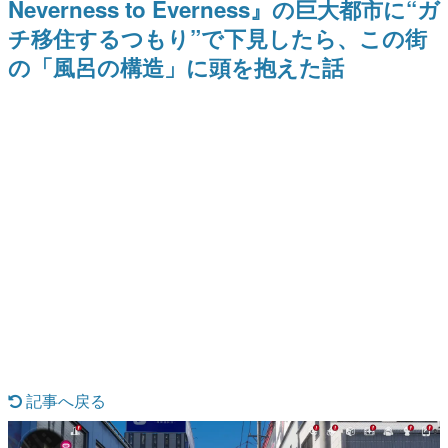
Neverness to Everness』の巨大都市に“ガ
日本のコンテンツ産業やカルチャーに与えた影響を探る企
チ移住するつもり”で下見したら、この街
画です。
の「風呂の構造」に頭を抱えた話
日本モバイルゲーム産業史
日本のモバイルゲーム史における主要なトピック・タイト
ルを網羅するほか、開発者へのインタビューや識者による
解説を掲載。約20年の歴史が一望できる決定版！
若ゲのいたり〜ゲームクリエイターの青春〜
『うつヌケ』『ペンと箸』等で知られるマンガ家・田中圭
一先生によるゲーム業界レポートマンガです。
なんでゲームは面白い？
ゲーム開発者・hamatsu氏がゲームの魅力を画面や操作の
具体的な形から解き明かしていく、硬派で骨太な評論連載
です。
ゲームが変えた日本語
「経験値」「裏技」「ラスボス」… ゲームにまつわる言葉
の起源や用法の変遷を、コンピューター文化史研究家・タ
イニーP氏が徹底調査。
カテゴリ
記事へ戻る
特集記事