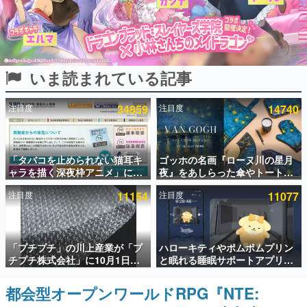
インタビュー
連載・特集一覧
いま読まれている記事
殿堂入り記事
SNS拡散数が数千以上！ ページビュー数万以上！ などな
ど。多くの人々に読まれた、電ファミ渾身の“殿堂入り”記
注目度
34859
注目度
14740
事をまとめました。
ゲームの企画書
名作ゲームクリエイターの方々に製作時のエピソードをお
聞きし、ヒットする企画（ゲーム）とは何か？を探ってい
「タバコを止められない猫耳キ
ゴッホの名画『ローヌ川の星月
きます。
ャラを描く深夜枠アニメ」に視
夜』をあしらった傘やトートバ
聴者の一部から批判意見。違法
ッグなどが登場。8月7日21時よ
赫本
注目度
11154
注目度
11077
薬物の使用と思しき描写も含め
り2日間限定で予約販売
この物語を解いてはいけない。『赫本』は、〈試験問題〉
て、BPOが議論を交わす
の形をした短編ホラー小説集です。
新世代に訊く
「プチプチ」の川上産業が「プ
ハローキティやポムポムプリン
これからのデジタルゲーム市場を担う若きクリエイター達
チプチ株式会社」に10月1日よ
と眠れる睡眠サポートアプリ
の姿を追い、彼らのルーツと情熱を探っていきます。
り社名変更へ。創業58年で初め
『ゆめたび』が配信中。キャラ
ての変更で、“プチッ”と鳴るお
ごとのASMRや目覚ましアラー
都会型オープンワールドRPG『NTE:
ゲーム世代の作家たち
なじみの緩衝材が会社の名前に
ムも搭載
ゲームに多大な影響を受けた作家さんに取材し、ゲームが