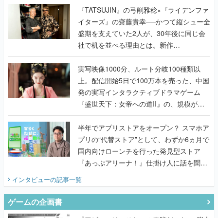
く
『TATSUJIN』の弓削雅稔×『ライデンファ
イターズ』の齋藤貴幸──かつて縦シュー全
盛期を支えていた2人が、30年後に同じ会
社で机を並べる理由とは。新作
『TATSUJIN EXTREME』で初タッグを組
んだレジェンド2人に訊く開発秘話
実写映像1000分、ルート分岐100種類以
上。配信開始5日で100万本を売った、中国
発の実写インタラクティブドラマゲーム
『盛世天下：女帝への道II』の、規模が違
うこだわりをプロデューサーに聞いた
半年でアプリストアをオープン？ スマホア
プリの“代替ストア”として、わずか6ヵ月で
国内向けローンチを行った発見型ストア
『あっぷアリーナ！』仕掛け人に話を聞い
てみた
インタビュー
の記事一覧
ゲームの企画書