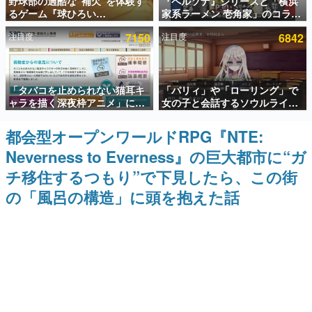
野球部の過酷な“補欠”を体験す
『ペルソナ』シリーズと「横浜
るゲーム『球ひろい
家系ラーメン 壱角家」のコラボ
インタビュー
Simulator』が「1件」のウィッ
が8月21日から開催。”はがく
注目度
7150
注目度
6842
シュリストをもとにチェコ語に
れ”風とんこつラーメンや、おい
連載・特集一覧
対応しSNSで話題に。『キング
しく食べられるカレーラーメン
ダム・カム』開発元やチェコの
がラインナップ
プロ野球選手から称賛の声
殿堂入り記事
「タバコを止められない猫耳キ
「パリィ」や「ローリング」で
SNS拡散数が数千以上！ ページビュー数万以上！ などな
ど。多くの人々に読まれた、電ファミ渾身の“殿堂入り”記
ャラを描く深夜枠アニメ」に視
女の子と会話するソウルライク
事をまとめました。
聴者の一部から批判意見。違法
恋愛ゲーム『小早川さんはソウ
薬物の使用と思しき描写も含め
ルライク』無料公開。返事に失
都会型オープンワールドRPG『NTE:
ゲームの企画書
て、BPOが議論を交わす
敗すると「YOU DIED」
名作ゲームクリエイターの方々に製作時のエピソードをお
Neverness to Everness』の巨大都市に“ガ
聞きし、ヒットする企画（ゲーム）とは何か？を探ってい
きます。
チ移住するつもり”で下見したら、この街
赫本
の「風呂の構造」に頭を抱えた話
この物語を解いてはいけない。『赫本』は、〈試験問題〉
の形をした短編ホラー小説集です。
新世代に訊く
これからのデジタルゲーム市場を担う若きクリエイター達
の姿を追い、彼らのルーツと情熱を探っていきます。
ゲーム世代の作家たち
ゲームに多大な影響を受けた作家さんに取材し、ゲームが