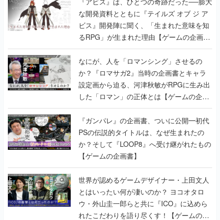
『アビス』は、ひとつの奇跡だった──膨大
な開発資料とともに『テイルズ オブ ジ ア
ビス』開発陣に聞く、「生まれた意味を知
るRPG」が生まれた理由【ゲームの企画
書】
なにが、人を「ロマンシング」させるの
か？『ロマサガ2』当時の企画書とキャラ
設定画から迫る、河津秋敏がRPGに生み出
した「ロマン」の正体とは【ゲームの企画
書】
『ガンパレ』の企画書、ついに公開━初代
PSの伝説的タイトルは、なぜ生まれたの
か？そして『LOOP8』へ受け継がれたもの
【ゲームの企画書】
世界が認めるゲームデザイナー・上田文人
とはいったい何が凄いのか？ ヨコオタロ
ウ・外山圭一郎らと共に『ICO』に込めら
れたこだわりを語り尽くす！【ゲームの企