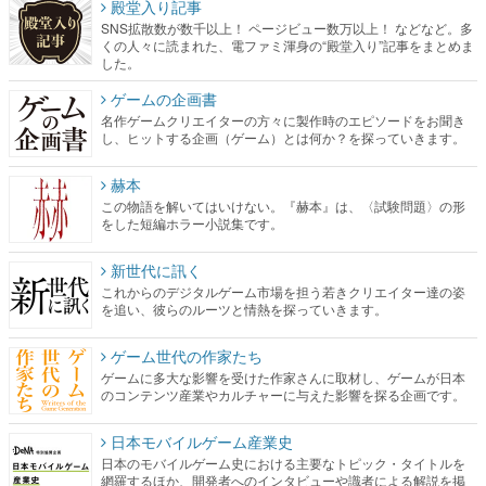
殿堂入り記事
SNS拡散数が数千以上！ ページビュー数万以上！ などなど。多
くの人々に読まれた、電ファミ渾身の“殿堂入り”記事をまとめま
した。
ゲームの企画書
名作ゲームクリエイターの方々に製作時のエピソードをお聞き
し、ヒットする企画（ゲーム）とは何か？を探っていきます。
赫本
この物語を解いてはいけない。『赫本』は、〈試験問題〉の形
をした短編ホラー小説集です。
新世代に訊く
これからのデジタルゲーム市場を担う若きクリエイター達の姿
を追い、彼らのルーツと情熱を探っていきます。
ゲーム世代の作家たち
ゲームに多大な影響を受けた作家さんに取材し、ゲームが日本
のコンテンツ産業やカルチャーに与えた影響を探る企画です。
日本モバイルゲーム産業史
日本のモバイルゲーム史における主要なトピック・タイトルを
網羅するほか、開発者へのインタビューや識者による解説を掲