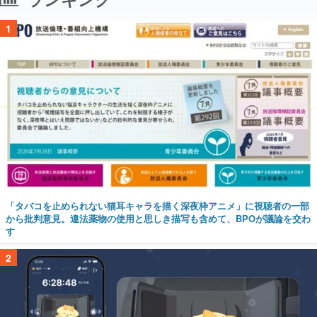
1
「タバコを止められない猫耳キャラを描く深夜枠アニメ」に視聴者の一部
から批判意見。違法薬物の使用と思しき描写も含めて、BPOが議論を交わ
す
2