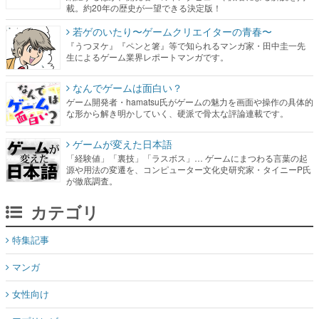
載。約20年の歴史が一望できる決定版！
若ゲのいたり〜ゲームクリエイターの青春〜
『うつヌケ』『ペンと箸』等で知られるマンガ家・田中圭一先
生によるゲーム業界レポートマンガです。
なんでゲームは面白い？
ゲーム開発者・hamatsu氏がゲームの魅力を画面や操作の具体的
な形から解き明かしていく、硬派で骨太な評論連載です。
ゲームが変えた日本語
「経験値」「裏技」「ラスボス」… ゲームにまつわる言葉の起
源や用法の変遷を、コンピューター文化史研究家・タイニーP氏
が徹底調査。
カテゴリ
特集記事
マンガ
女性向け