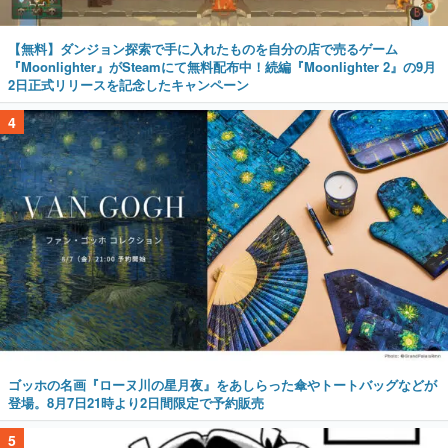
【無料】ダンジョン探索で手に入れたものを自分の店で売るゲーム
『Moonlighter』がSteamにて無料配布中！続編『Moonlighter 2』の9月
2日正式リリースを記念したキャンペーン
4
ゴッホの名画『ローヌ川の星月夜』をあしらった傘やトートバッグなどが
登場。8月7日21時より2日間限定で予約販売
5