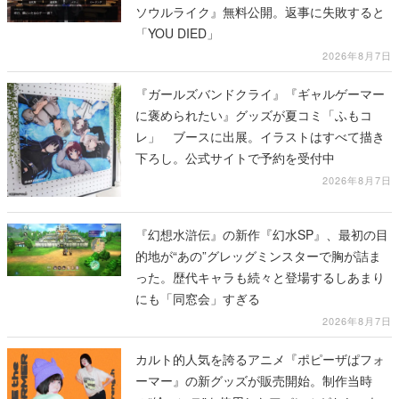
ソウルライク』無料公開。返事に失敗すると
「YOU DIED」
2026年8月7日
『ガールズバンドクライ』『ギャルゲーマー
に褒められたい』グッズが夏コミ「ふもコ
レ」 ブースに出展。イラストはすべて描き
下ろし。公式サイトで予約を受付中
2026年8月7日
『幻想水滸伝』の新作『幻水SP』、最初の目
的地が“あの”グレッグミンスターで胸が詰ま
った。歴代キャラも続々と登場するしあまり
にも「同窓会」すぎる
2026年8月7日
カルト的人気を誇るアニメ『ポピーザぱフォ
ーマー』の新グッズが販売開始。制作当時