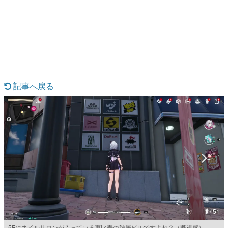
日本のコンテンツ産業やカルチャーに与えた影響を探る企
画です。
日本モバイルゲーム産業史
日本のモバイルゲーム史における主要なトピック・タイト
ルを網羅するほか、開発者へのインタビューや識者による
解説を掲載。約20年の歴史が一望できる決定版！
若ゲのいたり〜ゲームクリエイターの青春〜
『うつヌケ』『ペンと箸』等で知られるマンガ家・田中圭
記事へ戻る
一先生によるゲーム業界レポートマンガです。
なんでゲームは面白い？
ゲーム開発者・hamatsu氏がゲームの魅力を画面や操作の
具体的な形から解き明かしていく、硬派で骨太な評論連載
です。
ゲームが変えた日本語
「経験値」「裏技」「ラスボス」… ゲームにまつわる言葉
の起源や用法の変遷を、コンピューター文化史研究家・タ
イニーP氏が徹底調査。
カテゴリ
1 / 51
特集記事
5Fにネイルサロンが入っている恵比寿の雑居ビルですよね？（既視感）