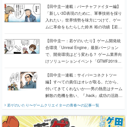
【田中圭一連載：バーチャファイター編】
「新しい3D表現のために、軍事技術を採り
入れたい」世界情勢を味方につけて、ゲー
ムに革命をもたらした鈴木 裕の功績【若ゲ
のいたり】
【田中圭一：若ゲのいたり】ゲーム開発統
合環境「Unreal Engine」最新バージョン
で、開発環境はどう変わる？ ゲーム業界向
けソリューションイベント「GTMF2019」
に行って、より理解を深めよう【PR】
【田中圭一連載：サイバーコネクトツー
編】すべての責任はオレが取る。だから、
付いてきてくれないか──男の熱意はチーム
解散の危機を救い、『.hack』成功の活路を
開く。業界の快男児・松山 洋に流れる血は
若ゲのいたり〜ゲームクリエイターの青春〜
の記事一覧
『少年ジャンプ』色だった【若ゲのいた
り】