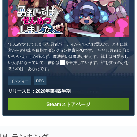
“ぜんめつ”してしまった勇者パーティから1人だけ選んで、ともに迷
宮からの脱出を目指すダンジョン探索RPGです。 ただし勇者は「は
い/いいえ」しか喋れず、魔法使いは魔法が使えず、戦士は可愛らし
い人形になっていて、僧侶は██を崇拝しています。誰を救うのかを
選ぶのは、あなたです。
インディー
RPG
リリース日：2026年第4四半期
Steamストアページ
ランキング