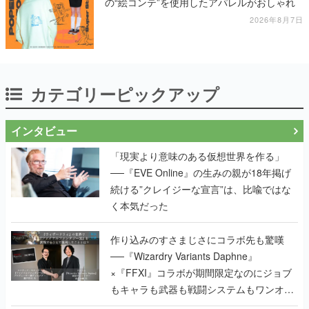
の“絵コンテ”を使用したアパレルがおしゃれ
2026年8月7日
カテゴリーピックアップ
インタビュー
「現実より意味のある仮想世界を作る」
──『EVE Online』の生みの親が18年掲げ
続ける”クレイジーな宣言”は、比喩ではな
く本気だった
作り込みのすさまじさにコラボ先も驚嘆
──『Wizardry Variants Daphne』
×『FFXI』コラボが期間限定なのにジョブ
もキャラも武器も戦闘システムもワンオフ
で作り込まれた理由を両ディレクターに聞