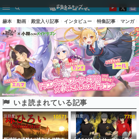
広告をスキップ
赫本
動画
殿堂入り記事
インタビュー
特集記事
マンガ
いま読まれている記事
ピックアップ
注目度
10571
注目度
7788
電ファミのいま読まれている記事ランキング
アプリセール情報