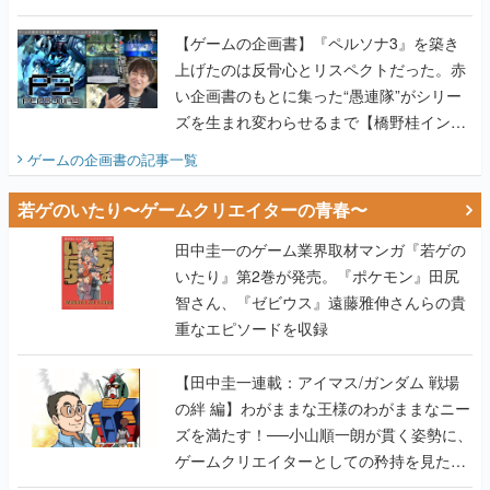
画書】
【ゲームの企画書】『ペルソナ3』を築き
上げたのは反骨心とリスペクトだった。赤
い企画書のもとに集った“愚連隊”がシリー
ズを生まれ変わらせるまで【橋野桂インタ
ビュー】
ゲームの企画書
の記事一覧
若ゲのいたり〜ゲームクリエイターの青春〜
田中圭一のゲーム業界取材マンガ『若ゲの
いたり』第2巻が発売。『ポケモン』田尻
智さん、『ゼビウス』遠藤雅伸さんらの貴
重なエピソードを収録
【田中圭一連載：アイマス/ガンダム 戦場
の絆 編】わがままな王様のわがままなニー
ズを満たす！──小山順一朗が貫く姿勢に、
ゲームクリエイターとしての矜持を見た
【若ゲのいたり最終回】