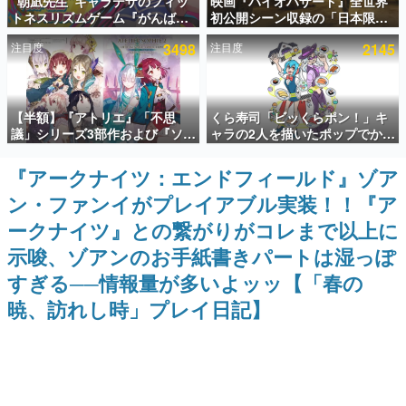
“朝凪先生”キャラデザのフィッ
映画『バイオハザード』全世界
トネスリズムゲーム『がんば
初公開シーン収録の「日本限
インタビュー
れ！チアリズム』Steamストア
定」予告映像が解禁。バイオの
注目度
3498
注目度
2145
ページが公開。キャラクターの
日（8月10日）にあわせて、
連載・特集一覧
CVは陽向葵ゅかさん
「ラクーンシティ総合病院」へ
行く配達人の姿が披露
殿堂入り記事
【半額】『アトリエ』「不思
くら寿司「ビッくらポン！」キ
SNS拡散数が数千以上！ ページビュー数万以上！ などな
ど。多くの人々に読まれた、電ファミ渾身の“殿堂入り”記
議」シリーズ3部作および『ソフ
ャラの2人を描いたポップでかわ
事をまとめました。
ィーのアトリエ2』公式画集の
いいコラボイラストが公開。コ
Kindle版が50%オフとなるセー
ラボイラストを使用した限定T
『アークナイツ：エンドフィールド』ゾア
ゲームの企画書
ルが開催中。各作品の設定画や
シャツ&ステッカーがアソビシ
名作ゲームクリエイターの方々に製作時のエピソードをお
ン・ファンイがプレイアブル実装！！『ア
美麗なイラストの数々をふんだ
ステム主催「Akaku展」にて販
聞きし、ヒットする企画（ゲーム）とは何か？を探ってい
んに収録
売へ
きます。
ークナイツ』との繋がりがコレまで以上に
赫本
示唆、ゾアンのお手紙書きパートは湿っぽ
この物語を解いてはいけない。『赫本』は、〈試験問題〉
すぎる──情報量が多いよッッ【「春の
の形をした短編ホラー小説集です。
暁、訪れし時」プレイ日記】
新世代に訊く
これからのデジタルゲーム市場を担う若きクリエイター達
の姿を追い、彼らのルーツと情熱を探っていきます。
ゲーム世代の作家たち
ゲームに多大な影響を受けた作家さんに取材し、ゲームが