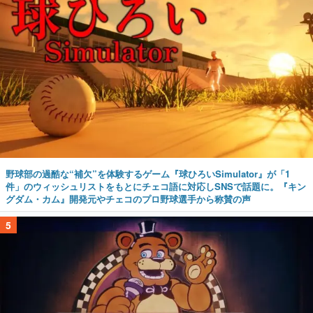
野球部の過酷な“補欠”を体験するゲーム『球ひろいSimulator』が「1
件」のウィッシュリストをもとにチェコ語に対応しSNSで話題に。『キン
グダム・カム』開発元やチェコのプロ野球選手から称賛の声
5