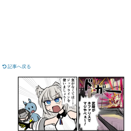
日本のコンテンツ産業やカルチャーに与えた影響を探る企
画です。
日本モバイルゲーム産業史
日本のモバイルゲーム史における主要なトピック・タイト
ルを網羅するほか、開発者へのインタビューや識者による
解説を掲載。約20年の歴史が一望できる決定版！
若ゲのいたり〜ゲームクリエイターの青春〜
『うつヌケ』『ペンと箸』等で知られるマンガ家・田中圭
一先生によるゲーム業界レポートマンガです。
記事へ戻る
なんでゲームは面白い？
ゲーム開発者・hamatsu氏がゲームの魅力を画面や操作の
具体的な形から解き明かしていく、硬派で骨太な評論連載
です。
ゲームが変えた日本語
「経験値」「裏技」「ラスボス」… ゲームにまつわる言葉
の起源や用法の変遷を、コンピューター文化史研究家・タ
イニーP氏が徹底調査。
カテゴリ
特集記事