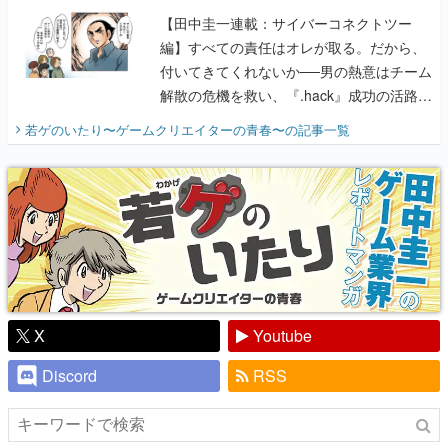
【田中圭一連載：サイバーコネクトツー
編】すべての責任はオレが取る。だから、
付いてきてくれないか──男の熱意はチーム
解散の危機を救い、『.hack』成功の活路を
開く。業界の快男児・松山 洋に流れる血は
若ゲのいたり〜ゲームクリエイターの青春〜
の記事一覧
『少年ジャンプ』色だった【若ゲのいた
り】
X
Youtube
Discord
RSS