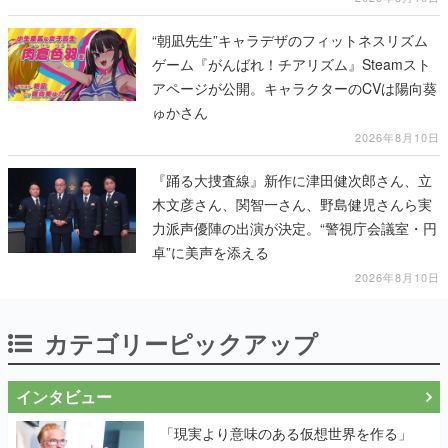
“朝凪先生”キャラデザのフィットネスリズム
ゲーム『がんばれ！チアリズム』Steamスト
アページが公開。キャラクターのCVは陽向葵
ゅかさん
2026年8月10日
『踊る大捜査線』新作に津田健次郎さん、立
木文彦さん、関智一さん、野島健児さんら実
力派声優陣の出演が決定。“警視庁会議室・円
卓”に美声を添える
2026年8月10日
カテゴリーピックアップ
インタビュー
「現実より意味のある仮想世界を作る」