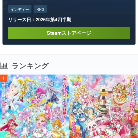
インディー
RPG
リリース日：2026年第4四半期
Steamストアページ
ランキング
1