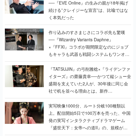
──『EVE Online』の生みの親が18年掲げ
続ける”クレイジーな宣言”は、比喩ではな
く本気だった
作り込みのすさまじさにコラボ先も驚嘆
──『Wizardry Variants Daphne』
×『FFXI』コラボが期間限定なのにジョブ
もキャラも武器も戦闘システムもワンオフ
で作り込まれた理由を両ディレクターに聞
く
『TATSUJIN』の弓削雅稔×『ライデンファ
イターズ』の齋藤貴幸──かつて縦シュー全
盛期を支えていた2人が、30年後に同じ会
社で机を並べる理由とは。新作
『TATSUJIN EXTREME』で初タッグを組
んだレジェンド2人に訊く開発秘話
実写映像1000分、ルート分岐100種類以
上。配信開始5日で100万本を売った、中国
発の実写インタラクティブドラマゲーム
『盛世天下：女帝への道II』の、規模が違
うこだわりをプロデューサーに聞いた