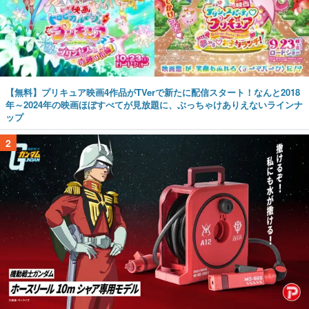
【無料】プリキュア映画4作品がTVerで新たに配信スタート！なんと2018
年～2024年の映画ほぼすべてが見放題に、ぶっちゃけありえないラインナ
ップ
2