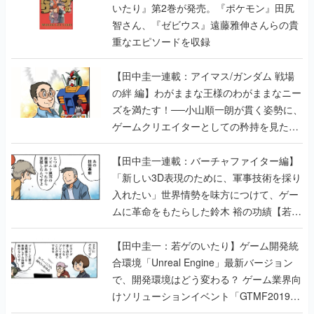
いたり』第2巻が発売。『ポケモン』田尻
智さん、『ゼビウス』遠藤雅伸さんらの貴
重なエピソードを収録
【田中圭一連載：アイマス/ガンダム 戦場
の絆 編】わがままな王様のわがままなニー
ズを満たす！──小山順一朗が貫く姿勢に、
ゲームクリエイターとしての矜持を見た
【若ゲのいたり最終回】
【田中圭一連載：バーチャファイター編】
「新しい3D表現のために、軍事技術を採り
入れたい」世界情勢を味方につけて、ゲー
ムに革命をもたらした鈴木 裕の功績【若ゲ
のいたり】
【田中圭一：若ゲのいたり】ゲーム開発統
合環境「Unreal Engine」最新バージョン
で、開発環境はどう変わる？ ゲーム業界向
けソリューションイベント「GTMF2019」
に行って、より理解を深めよう【PR】