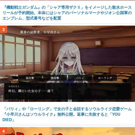
『機動戦士ガンダム』の「シャア専用ザクⅡ」をイメージした散水ホース
リールが予約開始。本体にはシャアのパーソナルマークやジオン公国軍の
エンブレム、型式番号などを配置
3
「パリィ」や「ローリング」で女の子と会話するソウルライク恋愛ゲーム
『小早川さんはソウルライク』無料公開。返事に失敗すると「YOU
DIED」
4