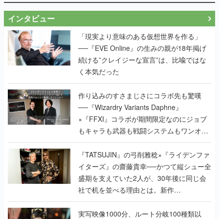
インタビュー
「現実より意味のある仮想世界を作る」
──『EVE Online』の生みの親が18年掲げ
続ける”クレイジーな宣言”は、比喩ではな
く本気だった
作り込みのすさまじさにコラボ先も驚嘆
──『Wizardry Variants Daphne』
×『FFXI』コラボが期間限定なのにジョブ
もキャラも武器も戦闘システムもワンオフ
で作り込まれた理由を両ディレクターに聞
く
『TATSUJIN』の弓削雅稔×『ライデンファ
イターズ』の齋藤貴幸──かつて縦シュー全
盛期を支えていた2人が、30年後に同じ会
社で机を並べる理由とは。新作
『TATSUJIN EXTREME』で初タッグを組
んだレジェンド2人に訊く開発秘話
実写映像1000分、ルート分岐100種類以