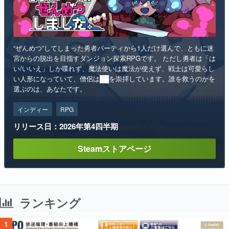
“ぜんめつ”してしまった勇者パーティから1人だけ選んで、ともに迷
宮からの脱出を目指すダンジョン探索RPGです。 ただし勇者は「は
い/いいえ」しか喋れず、魔法使いは魔法が使えず、戦士は可愛らし
い人形になっていて、僧侶は██を崇拝しています。誰を救うのかを
選ぶのは、あなたです。
インディー
RPG
リリース日：2026年第4四半期
Steamストアページ
ランキング
1