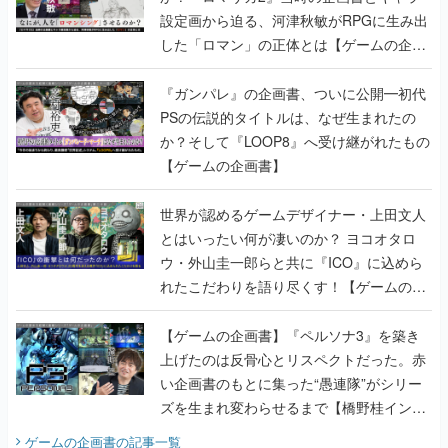
設定画から迫る、河津秋敏がRPGに生み出
した「ロマン」の正体とは【ゲームの企画
書】
『ガンパレ』の企画書、ついに公開━初代
PSの伝説的タイトルは、なぜ生まれたの
か？そして『LOOP8』へ受け継がれたもの
【ゲームの企画書】
世界が認めるゲームデザイナー・上田文人
とはいったい何が凄いのか？ ヨコオタロ
ウ・外山圭一郎らと共に『ICO』に込めら
れたこだわりを語り尽くす！【ゲームの企
画書】
【ゲームの企画書】『ペルソナ3』を築き
上げたのは反骨心とリスペクトだった。赤
い企画書のもとに集った“愚連隊”がシリー
ズを生まれ変わらせるまで【橋野桂インタ
ビュー】
ゲームの企画書
の記事一覧