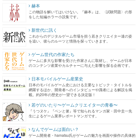
赫本
この物語を解いてはいけない。『赫本』は、〈試験問題〉の形
をした短編ホラー小説集です。
新世代に訊く
これからのデジタルゲーム市場を担う若きクリエイター達の姿
を追い、彼らのルーツと情熱を探っていきます。
ゲーム世代の作家たち
ゲームに多大な影響を受けた作家さんに取材し、ゲームが日本
のコンテンツ産業やカルチャーに与えた影響を探る企画です。
日本モバイルゲーム産業史
日本のモバイルゲーム史における主要なトピック・タイトルを
網羅するほか、開発者へのインタビューや識者による解説を掲
載。約20年の歴史が一望できる決定版！
若ゲのいたり〜ゲームクリエイターの青春〜
『うつヌケ』『ペンと箸』等で知られるマンガ家・田中圭一先
生によるゲーム業界レポートマンガです。
なんでゲームは面白い？
ゲーム開発者・hamatsu氏がゲームの魅力を画面や操作の具体的