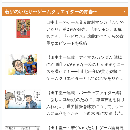
若ゲのいたり〜ゲームクリエイターの青春〜
田中圭一のゲーム業界取材マンガ『若ゲの
いたり』第2巻が発売。『ポケモン』田尻
智さん、『ゼビウス』遠藤雅伸さんらの貴
重なエピソードを収録
【田中圭一連載：アイマス/ガンダム 戦場
の絆 編】わがままな王様のわがままなニー
ズを満たす！──小山順一朗が貫く姿勢に、
ゲームクリエイターとしての矜持を見た
【若ゲのいたり最終回】
【田中圭一連載：バーチャファイター編】
「新しい3D表現のために、軍事技術を採り
入れたい」世界情勢を味方につけて、ゲー
ムに革命をもたらした鈴木 裕の功績【若ゲ
のいたり】
【田中圭一：若ゲのいたり】ゲーム開発統