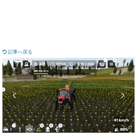
日本のコンテンツ産業やカルチャーに与えた影響を探る企
画です。
日本モバイルゲーム産業史
日本のモバイルゲーム史における主要なトピック・タイト
ルを網羅するほか、開発者へのインタビューや識者による
解説を掲載。約20年の歴史が一望できる決定版！
若ゲのいたり〜ゲームクリエイターの青春〜
『うつヌケ』『ペンと箸』等で知られるマンガ家・田中圭
記事へ戻る
一先生によるゲーム業界レポートマンガです。
なんでゲームは面白い？
ゲーム開発者・hamatsu氏がゲームの魅力を画面や操作の
具体的な形から解き明かしていく、硬派で骨太な評論連載
です。
ゲームが変えた日本語
「経験値」「裏技」「ラスボス」… ゲームにまつわる言葉
の起源や用法の変遷を、コンピューター文化史研究家・タ
イニーP氏が徹底調査。
カテゴリ
7 / 27
特集記事