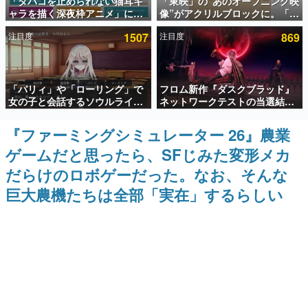
「タバコを止められない猫耳キ
「東映」の“あのオープニング映
ャラを描く深夜枠アニメ」に視
像”がアクリルブロックに。「東
インタビュー
聴者の一部から批判意見。違法
映ヒストリカル グッズコレクシ
注目度
1507
注目度
869
薬物の使用と思しき描写も含め
ョン」が8月下旬より発売
連載・特集一覧
て、BPOが議論を交わす
殿堂入り記事
「パリィ」や「ローリング」で
フロム新作『ダスクブラッド』
SNS拡散数が数千以上！ ページビュー数万以上！ などな
ど。多くの人々に読まれた、電ファミ渾身の“殿堂入り”記
女の子と会話するソウルライク
ネットワークテストの当選結果
事をまとめました。
恋愛ゲーム『小早川さんはソウ
が8月7日22時に発表。応募サイ
ルライク』無料公開。返事に失
トのマイページから確認可能、
『ファーミングシミュレーター 26』農業
ゲームの企画書
敗すると「YOU DIED」
テスト実施は8月21日～24日
名作ゲームクリエイターの方々に製作時のエピソードをお
ゲームだと思ったら、SFじみた変形メカ
聞きし、ヒットする企画（ゲーム）とは何か？を探ってい
きます。
だらけのロボゲーだった。なお、そんな
赫本
巨大農機たちは全部「実在」するらしい
この物語を解いてはいけない。『赫本』は、〈試験問題〉
の形をした短編ホラー小説集です。
新世代に訊く
これからのデジタルゲーム市場を担う若きクリエイター達
の姿を追い、彼らのルーツと情熱を探っていきます。
ゲーム世代の作家たち
ゲームに多大な影響を受けた作家さんに取材し、ゲームが