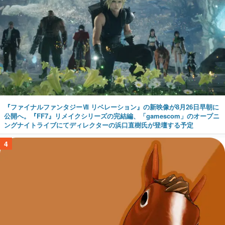
『ファイナルファンタジーⅦ リベレーション』の新映像が8月26日早朝に
公開へ。『FF7』リメイクシリーズの完結編、「gamescom」のオープニ
ングナイトライブにてディレクターの浜口直樹氏が登壇する予定
4