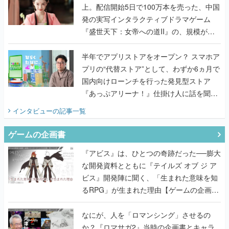
上。配信開始5日で100万本を売った、中国
発の実写インタラクティブドラマゲーム
『盛世天下：女帝への道II』の、規模が違
うこだわりをプロデューサーに聞いた
半年でアプリストアをオープン？ スマホア
プリの“代替ストア”として、わずか6ヵ月で
国内向けローンチを行った発見型ストア
『あっぷアリーナ！』仕掛け人に話を聞い
てみた
インタビュー
の記事一覧
ゲームの企画書
『アビス』は、ひとつの奇跡だった──膨大
な開発資料とともに『テイルズ オブ ジ ア
ビス』開発陣に聞く、「生まれた意味を知
るRPG」が生まれた理由【ゲームの企画
書】
なにが、人を「ロマンシング」させるの
か？『ロマサガ2』当時の企画書とキャラ