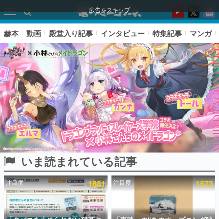
広告をスキップ
赫本
動画
殿堂入り記事
インタビュー
特集記事
マンガ
いま読まれている記事
ピックアップ
注目度
1881
注目度
1573
電ファミのいま読まれている記事ランキング
アプリセール情報