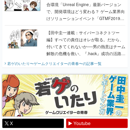
合環境「Unreal Engine」最新バージョン
で、開発環境はどう変わる？ ゲーム業界向
けソリューションイベント「GTMF2019」
に行って、より理解を深めよう【PR】
【田中圭一連載：サイバーコネクトツー
編】すべての責任はオレが取る。だから、
付いてきてくれないか──男の熱意はチーム
解散の危機を救い、『.hack』成功の活路を
開く。業界の快男児・松山 洋に流れる血は
若ゲのいたり〜ゲームクリエイターの青春〜
の記事一覧
『少年ジャンプ』色だった【若ゲのいた
り】
X
Youtube