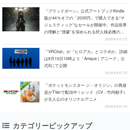
『ブラッドボーン』公式アートブックKindle
版が44％オフの「2035円」で購入できる“マ
ジェスティック”なセールが開催中。作品世界
の理解と“啓蒙”を深められる狩人様必携の一
冊
2026年8月7日
『VRChat』が『ヒロアカ』とコラボか。詳細
は8月10日10時より「Anique | アニーク」公
式Xにて公開
2026年8月7日
『ポケットモンスター ジ・オリジン』の再放
送がTVerで配信中！レッド（CV：竹内順子）
が主人公のオリジナルアニメ
2026年8月7日
カテゴリーピックアップ