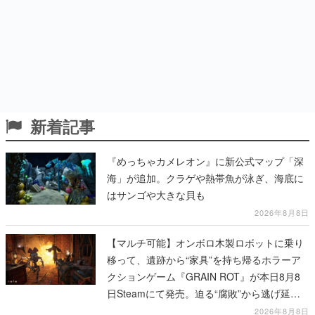
新着記事
『めっちゃカメレオン』に新公式マップ「深
海」が追加。クラゲや熱帯魚が泳ぎ、海底に
はサンゴや大きな貝も
2026年8月8日
【マルチ可能】オンボロ木製ロボットに乗り
移って、遺跡から“家具”を持ち帰るホラーア
クションゲーム『GRAIN ROT』が本日8月8
日Steamにて発売。迫る“腐敗”から逃げ延
び、持ち帰った家具で基地を再建
2026年8月8日