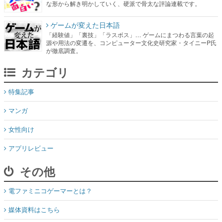
な形から解き明かしていく、硬派で骨太な評論連載です。
ゲームが変えた日本語
「経験値」「裏技」「ラスボス」… ゲームにまつわる言葉の起
源や用法の変遷を、コンピューター文化史研究家・タイニーP氏
が徹底調査。
カテゴリ
特集記事
マンガ
女性向け
アプリレビュー
その他
電ファミニコゲーマーとは？
媒体資料はこちら