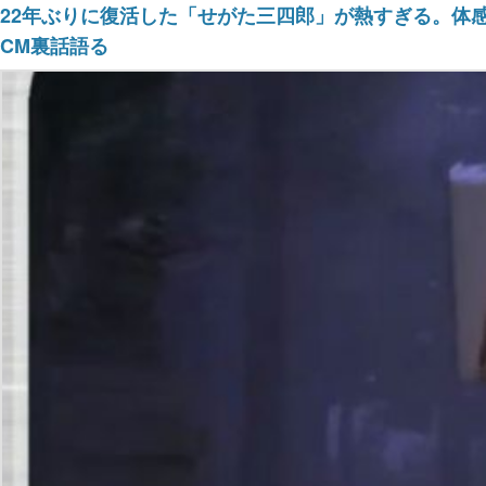
22年ぶりに復活した「せがた三四郎」が熱すぎる。体感
CM裏話語る