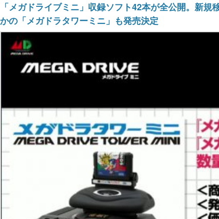
「メガドライブミニ」収録ソフト42本が全公開。新規
かの「メガドラタワーミニ」も発売決定