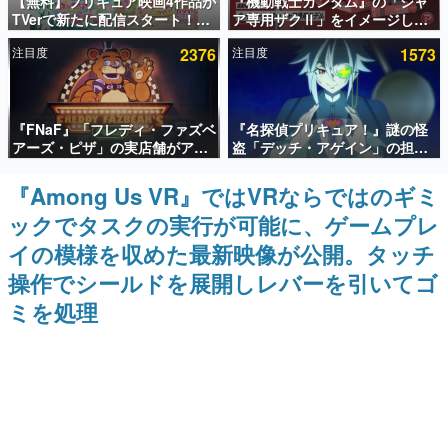
【無料】プリキュア映画4作品が
『機動戦士ガンダム』の「シャ
TVerで新たに配信スタート！な
ア専用ザクⅡ」をイメージした
インタビュー
んと2018年～2024年の映画ほぼ
散水ホースリールが予約開始。
注目度
2376
注目度
1573
すべてが見放題に、ぶっちゃけ
本体にはシャアのパーソナルマ
連載・特集一覧
ありえないラインナップ
ークやジオン公国軍のエンブレ
ム、型式番号などを配置
殿堂入り記事
『FNaF』「フレディ・ファズベ
『名探偵プリキュア！』謎の怪
SNS拡散数が数千以上！ ページビュー数万以上！ などな
ど。多くの人々に読まれた、電ファミ渾身の“殿堂入り”記
アーズ・ピザ」の実店舗がアメ
盗「デッチ・アゲイン」の担当
事をまとめました。
リカの商業施設「American
キャストは天﨑滉平さんと判
Dream」に2027年オープン！
明。『Re:ゼロから始める異世
『Among Us VR』ではVRならではのギミ
ゲームの企画書
ScottGamesとの共同開発、食
界生活』オットー役、『ヒプノ
名作ゲームクリエイターの方々に製作時のエピソードをお
ックでタスクの実行が可能に、ゲームプレ
事だけでなくステージショーや
シスマイク』山田三郎役など
聞きし、ヒットする企画（ゲーム）とは何か？を探ってい
没入型のホラー体験も楽しめる
きます。
イの模様を収めた最新映像が公開。タッチ
赫本
操作でシールドを展開しレバーを引いてゴ
この物語を解いてはいけない。『赫本』は、〈試験問題〉
ミを処理
の形をした短編ホラー小説集です。
新世代に訊く
これからのデジタルゲーム市場を担う若きクリエイター達
の姿を追い、彼らのルーツと情熱を探っていきます。
ゲーム世代の作家たち
ゲームに多大な影響を受けた作家さんに取材し、ゲームが