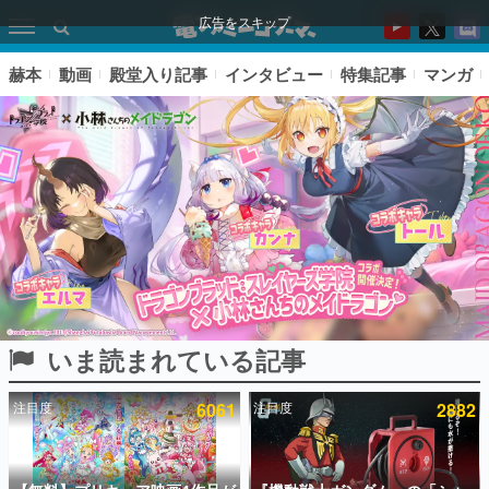
広告をスキップ
赫本
動画
殿堂入り記事
インタビュー
特集記事
マンガ
いま読まれている記事
ピックアップ
注目度
6061
注目度
2882
電ファミのいま読まれている記事ランキング
アプリセール情報