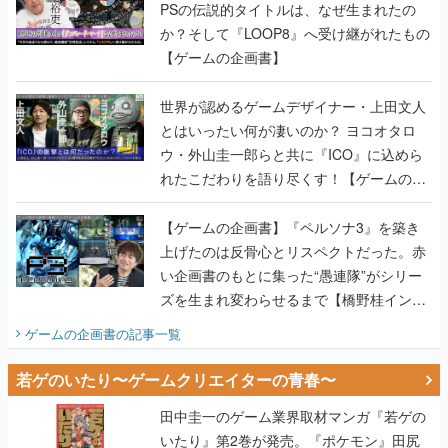
PSの伝説的タイトルは、なぜ生まれたの
か？そして『LOOP8』へ受け継がれたもの
【ゲームの企画書】
世界が認めるゲームデザイナー・上田文人
とはいったい何が凄いのか？ ヨコオタロ
ウ・外山圭一郎らと共に『ICO』に込めら
れたこだわりを語り尽くす！【ゲームの企
画書】
【ゲームの企画書】『ペルソナ3』を築き
上げたのは反骨心とリスペクトだった。赤
い企画書のもとに集った“愚連隊”がシリー
ズを生まれ変わらせるまで【橋野桂インタ
ビュー】
ゲームの企画書
の記事一覧
若ゲのいたり〜ゲームクリエイターの青春〜
田中圭一のゲーム業界取材マンガ『若ゲの
いたり』第2巻が発売。『ポケモン』田尻