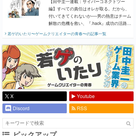
【田中圭一連載：サイバーコネクトツー
編】すべての責任はオレが取る。だから、
付いてきてくれないか──男の熱意はチーム
解散の危機を救い、『.hack』成功の活路を
開く。業界の快男児・松山 洋に流れる血は
若ゲのいたり〜ゲームクリエイターの青春〜
の記事一覧
『少年ジャンプ』色だった【若ゲのいた
り】
X
Youtube
Discord
RSS
ピックアップ