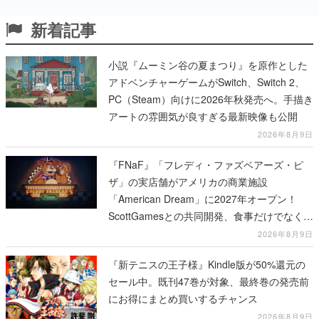
新着記事
小説『ムーミン谷の夏まつり』を原作とした
アドベンチャーゲームがSwitch、Switch 2、
PC（Steam）向けに2026年秋発売へ。手描き
アートの雰囲気が良すぎる最新映像も公開
2026年8月9日
『FNaF』「フレディ・ファズベアーズ・ピ
ザ」の実店舗がアメリカの商業施設
「American Dream」に2027年オープン！
ScottGamesとの共同開発、食事だけでなくス
テージショーや没入型のホラー体験も楽しめ
2026年8月9日
る
『新テニスの王子様』Kindle版が50%還元の
セール中。既刊47巻が対象、最終巻の発売前
にお得にまとめ買いするチャンス
2026年8月9日