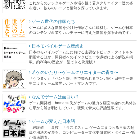
これからのデジタルゲーム市場を担う若きクリエイター達の姿
を追い、彼らのルーツと情熱を探っていきます。
ゲーム世代の作家たち
ゲームに多大な影響を受けた作家さんに取材し、ゲームが日本
のコンテンツ産業やカルチャーに与えた影響を探る企画です。
日本モバイルゲーム産業史
日本のモバイルゲーム史における主要なトピック・タイトルを
網羅するほか、開発者へのインタビューや識者による解説を掲
載。約20年の歴史が一望できる決定版！
若ゲのいたり〜ゲームクリエイターの青春〜
『うつヌケ』『ペンと箸』等で知られるマンガ家・田中圭一先
生によるゲーム業界レポートマンガです。
なんでゲームは面白い？
ゲーム開発者・hamatsu氏がゲームの魅力を画面や操作の具体的
な形から解き明かしていく、硬派で骨太な評論連載です。
ゲームが変えた日本語
「経験値」「裏技」「ラスボス」… ゲームにまつわる言葉の起
源や用法の変遷を、コンピューター文化史研究家・タイニーP氏
が徹底調査。