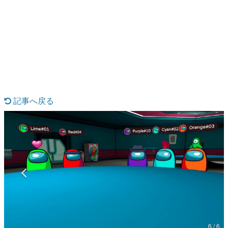
日本のコンテンツ産業やカルチャーに与えた影響を探る企
画です。
日本モバイルゲーム産業史
日本のモバイルゲーム史における主要なトピック・タイト
ルを網羅するほか、開発者へのインタビューや識者による
解説を掲載。約20年の歴史が一望できる決定版！
若ゲのいたり〜ゲームクリエイターの青春〜
『うつヌケ』『ペンと箸』等で知られるマンガ家・田中圭
一先生によるゲーム業界レポートマンガです。
記事へ戻る
なんでゲームは面白い？
ゲーム開発者・hamatsu氏がゲームの魅力を画面や操作の
具体的な形から解き明かしていく、硬派で骨太な評論連載
です。
ゲームが変えた日本語
「経験値」「裏技」「ラスボス」… ゲームにまつわる言葉
の起源や用法の変遷を、コンピューター文化史研究家・タ
イニーP氏が徹底調査。
カテゴリ
6 / 6
特集記事