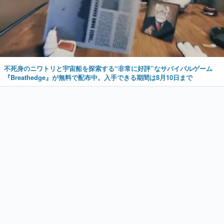
不死身のニワトリと宇宙船を探索する“非常に好評”なサバイバルゲーム
『Breathedge』が無料で配布中。入手できる期間は8月10日まで