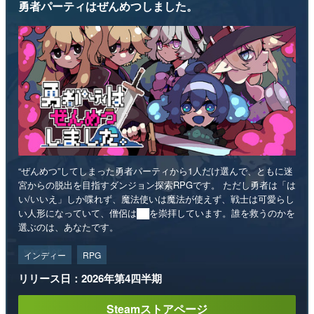
勇者パーティはぜんめつしました。
“ぜんめつ”してしまった勇者パーティから1人だけ選んで、ともに迷
宮からの脱出を目指すダンジョン探索RPGです。 ただし勇者は「は
い/いいえ」しか喋れず、魔法使いは魔法が使えず、戦士は可愛らし
い人形になっていて、僧侶は██を崇拝しています。誰を救うのかを
選ぶのは、あなたです。
インディー
RPG
リリース日：2026年第4四半期
Steamストアページ