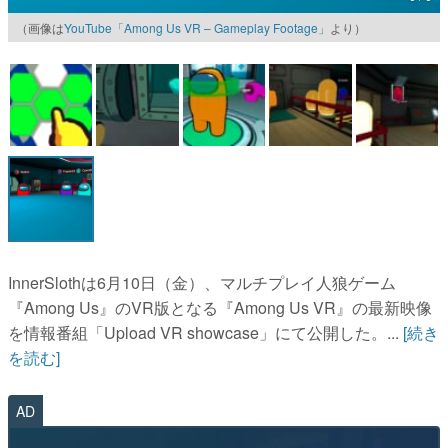
（画像は
YouTube「Among Us VR – Gameplay Footage」
より）
マンガ
女性向け
アプリレビュー
その他
電ファミニコゲーマーとは？
運営：株式会社マレ
InnerSlothは6月10日（金）、マルチプレイ人狼ゲーム
『Among Us』のVR版となる『Among Us VR』の最新映像
を情報番組「Upload VR showcase」にて公開した。...
[続き
を読む]
AD