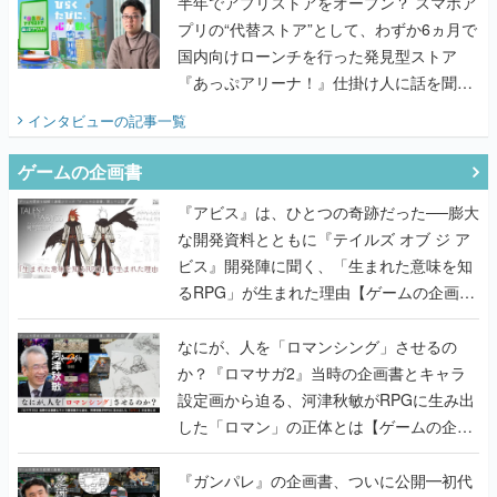
半年でアプリストアをオープン？ スマホア
プリの“代替ストア”として、わずか6ヵ月で
国内向けローンチを行った発見型ストア
『あっぷアリーナ！』仕掛け人に話を聞い
てみた
インタビュー
の記事一覧
ゲームの企画書
『アビス』は、ひとつの奇跡だった──膨大
な開発資料とともに『テイルズ オブ ジ ア
ビス』開発陣に聞く、「生まれた意味を知
るRPG」が生まれた理由【ゲームの企画
書】
なにが、人を「ロマンシング」させるの
か？『ロマサガ2』当時の企画書とキャラ
設定画から迫る、河津秋敏がRPGに生み出
した「ロマン」の正体とは【ゲームの企画
書】
『ガンパレ』の企画書、ついに公開━初代