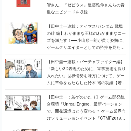
智さん、『ゼビウス』遠藤雅伸さんらの貴
重なエピソードを収録
【田中圭一連載：アイマス/ガンダム 戦場
の絆 編】わがままな王様のわがままなニー
ズを満たす！──小山順一朗が貫く姿勢に、
ゲームクリエイターとしての矜持を見た
【若ゲのいたり最終回】
【田中圭一連載：バーチャファイター編】
「新しい3D表現のために、軍事技術を採り
入れたい」世界情勢を味方につけて、ゲー
ムに革命をもたらした鈴木 裕の功績【若ゲ
のいたり】
【田中圭一：若ゲのいたり】ゲーム開発統
合環境「Unreal Engine」最新バージョン
で、開発環境はどう変わる？ ゲーム業界向
けソリューションイベント「GTMF2019」
に行って、より理解を深めよう【PR】