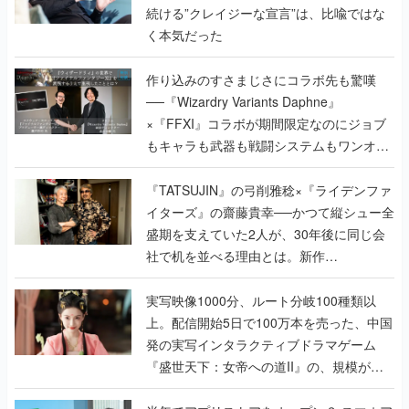
続ける”クレイジーな宣言”は、比喩ではな
く本気だった
作り込みのすさまじさにコラボ先も驚嘆
──『Wizardry Variants Daphne』
×『FFXI』コラボが期間限定なのにジョブ
もキャラも武器も戦闘システムもワンオフ
で作り込まれた理由を両ディレクターに聞
く
『TATSUJIN』の弓削雅稔×『ライデンファ
イターズ』の齋藤貴幸──かつて縦シュー全
盛期を支えていた2人が、30年後に同じ会
社で机を並べる理由とは。新作
『TATSUJIN EXTREME』で初タッグを組
んだレジェンド2人に訊く開発秘話
実写映像1000分、ルート分岐100種類以
上。配信開始5日で100万本を売った、中国
発の実写インタラクティブドラマゲーム
『盛世天下：女帝への道II』の、規模が違
うこだわりをプロデューサーに聞いた