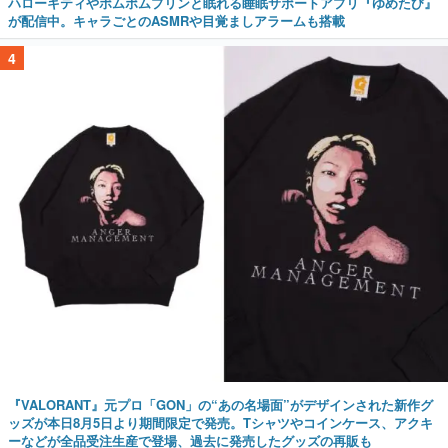
ハローキティやポムポムプリンと眠れる睡眠サポートアプリ『ゆめたび』
が配信中。キャラごとのASMRや目覚ましアラームも搭載
4
『VALORANT』元プロ「GON」の“あの名場面”がデザインされた新作グ
ッズが本日8月5日より期間限定で発売。Tシャツやコインケース、アクキ
ーなどが全品受注生産で登場、過去に発売したグッズの再販も