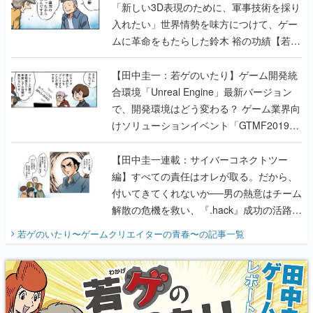
「新しい3D表現のために、軍事技術を採り
入れたい」世界情勢を味方につけて、ゲー
ムに革命をもたらした鈴木 裕の功績【若ゲ
のいたり】
【田中圭一：若ゲのいたり】ゲーム開発統
合環境「Unreal Engine」最新バージョン
で、開発環境はどう変わる？ ゲーム業界向
けソリューションイベント「GTMF2019」
に行って、より理解を深めよう【PR】
【田中圭一連載：サイバーコネクトツー
編】すべての責任はオレが取る。だから、
付いてきてくれないか──男の熱意はチーム
解散の危機を救い、『.hack』成功の活路を
開く。業界の快男児・松山 洋に流れる血は
若ゲのいたり〜ゲームクリエイターの青春〜
の記事一覧
『少年ジャンプ』色だった【若ゲのいた
り】