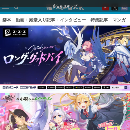
広告をスキップ
赫本
動画
殿堂入り記事
インタビュー
特集記事
マンガ
ピックアップ
電ファミのいま読まれている記事ランキング
アプリセール情報