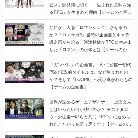
ビス』開発陣に聞く、「生まれた意味を知
るRPG」が生まれた理由【ゲームの企画
書】
なにが、人を「ロマンシング」させるの
か？『ロマサガ2』当時の企画書とキャラ
設定画から迫る、河津秋敏がRPGに生み出
した「ロマン」の正体とは【ゲームの企画
書】
『ガンパレ』の企画書、ついに公開━初代
PSの伝説的タイトルは、なぜ生まれたの
か？そして『LOOP8』へ受け継がれたもの
【ゲームの企画書】
世界が認めるゲームデザイナー・上田文人
とはいったい何が凄いのか？ ヨコオタロ
ウ・外山圭一郎らと共に『ICO』に込めら
れたこだわりを語り尽くす！【ゲームの企
画書】