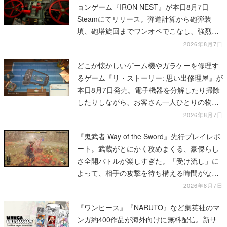
ョンゲーム『IRON NEST』が本日8月7日
Steamにてリリース。弾道計算から砲弾装
填、砲塔旋回までワンオペでこなし、強烈な
一撃をブチかませるロマンある作品
2026年8月7日
どこか懐かしいゲーム機やガラケーを修理す
るゲーム『リ・ストーリー: 思い出修理屋』が
本日8月7日発売。電子機器を分解したり掃除
したりしながら、お客さん一人ひとりの物語
に耳を傾ける
2026年8月7日
『鬼武者 Way of the Sword』先行プレイレポ
ート。武蔵がとにかく攻めまくる、豪傑らし
さ全開バトルが楽しすぎた。「受け流し」に
よって、相手の攻撃を待ち構える時間がなく
なって超爽快
2026年8月7日
『ワンピース』『NARUTO』など集英社のマ
ンガ約400作品が海外向けに無料配信。新サ