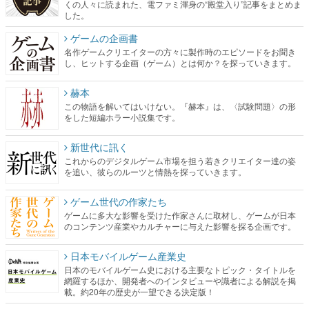
くの人々に読まれた、電ファミ渾身の“殿堂入り”記事をまとめま
した。
ゲームの企画書
名作ゲームクリエイターの方々に製作時のエピソードをお聞き
し、ヒットする企画（ゲーム）とは何か？を探っていきます。
赫本
この物語を解いてはいけない。『赫本』は、〈試験問題〉の形
をした短編ホラー小説集です。
新世代に訊く
これからのデジタルゲーム市場を担う若きクリエイター達の姿
を追い、彼らのルーツと情熱を探っていきます。
ゲーム世代の作家たち
ゲームに多大な影響を受けた作家さんに取材し、ゲームが日本
のコンテンツ産業やカルチャーに与えた影響を探る企画です。
日本モバイルゲーム産業史
日本のモバイルゲーム史における主要なトピック・タイトルを
網羅するほか、開発者へのインタビューや識者による解説を掲
載。約20年の歴史が一望できる決定版！