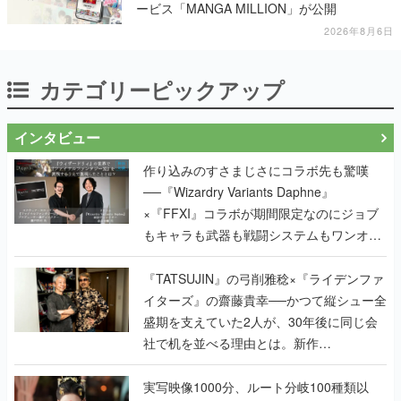
ービス「MANGA MILLION」が公開
2026年8月6日
カテゴリーピックアップ
インタビュー
作り込みのすさまじさにコラボ先も驚嘆
──『Wizardry Variants Daphne』
×『FFXI』コラボが期間限定なのにジョブ
もキャラも武器も戦闘システムもワンオフ
で作り込まれた理由を両ディレクターに聞
く
『TATSUJIN』の弓削雅稔×『ライデンファ
イターズ』の齋藤貴幸──かつて縦シュー全
盛期を支えていた2人が、30年後に同じ会
社で机を並べる理由とは。新作
『TATSUJIN EXTREME』で初タッグを組
んだレジェンド2人に訊く開発秘話
実写映像1000分、ルート分岐100種類以