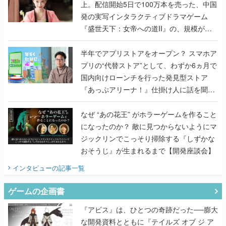
上。配信開始5日で100万本を売った、中国
発の実写インタラクティブドラマゲーム
『盛世天下：女帝への道II』の、規模が違
うこだわりをプロデューサーに聞いた
半年でアプリストアをオープン？ スマホア
プリの“代替ストア”として、わずか6ヵ月で
国内向けローンチを行った発見型ストア
『あっぷアリーナ！』仕掛け人に話を聞い
てみた
なぜ “あの花王” がホラーゲームを作ること
になったのか？ 敵に見つからないようにマ
ジックリンでこっそり掃除する『しずかな
おそうじ』が生まれるまで【開発座談会】
インタビュー
の記事一覧
ゲームの企画書
『アビス』は、ひとつの奇跡だった──膨大
な開発資料とともに『テイルズ オブ ジ ア