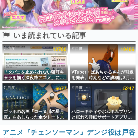
インタビュー
連載・特集一覧
いま読まれている記事
殿堂入り記事
SNS拡散数が数千以上！ ページビュー数万以上！ などな
ど。多くの人々に読まれた、電ファミ渾身の“殿堂入り”記
注目度
12760
注目度
10406
事をまとめました。
ゲームの企画書
名作ゲームクリエイターの方々に製作時のエピソードをお
聞きし、ヒットする企画（ゲーム）とは何か？を探ってい
「タバコを止められない猫耳キ
VTuber・ばあちゃるさんが引退
きます。
ャラを描く深夜枠アニメ」に視
を発表。時期などの詳細は8月9
聴者の一部から批判意見。違法
日15時からの配信で説明
赫本
注目度
6677
注目度
5247
薬物の使用と思しき描写も含め
この物語を解いてはいけない。『赫本』は、〈試験問題〉
て、BPOが議論を交わす
の形をした短編ホラー小説集です。
新世代に訊く
ゴッホの名画『ローヌ川の星月
ハローキティやポムポムプリン
これからのデジタルゲーム市場を担う若きクリエイター達
夜』をあしらった傘やトートバ
と眠れる睡眠サポートアプリ
の姿を追い、彼らのルーツと情熱を探っていきます。
ッグなどが登場。8月7日21時よ
『ゆめたび』が配信中。キャラ
り2日間限定で予約販売
ごとのASMRや目覚ましアラー
アニメ『チェンソーマン』デンジ役は戸谷
ゲーム世代の作家たち
ムも搭載
ゲームに多大な影響を受けた作家さんに取材し、ゲームが