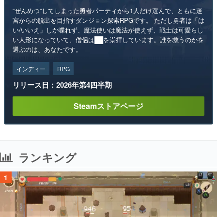
“ぜんめつ”してしまった勇者パーティから1人だけ選んで、ともに迷
宮からの脱出を目指すダンジョン探索RPGです。 ただし勇者は「は
い/いいえ」しか喋れず、魔法使いは魔法が使えず、戦士は可愛らし
い人形になっていて、僧侶は██を崇拝しています。誰を救うのかを
選ぶのは、あなたです。
インディー
RPG
リリース日：2026年第4四半期
Steamストアページ
ランキング
1