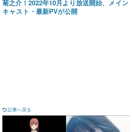
菊之介！2022年10月より放送開始、メイン
日本のコンテンツ産業やカルチャーに与えた影響を探る企
キャスト・最新PVが公開
画です。
日本モバイルゲーム産業史
日本のモバイルゲーム史における主要なトピック・タイト
ルを網羅するほか、開発者へのインタビューや識者による
解説を掲載。約20年の歴史が一望できる決定版！
若ゲのいたり〜ゲームクリエイターの青春〜
『うつヌケ』『ペンと箸』等で知られるマンガ家・田中圭
一先生によるゲーム業界レポートマンガです。
なんでゲームは面白い？
ゲーム開発者・hamatsu氏がゲームの魅力を画面や操作の
具体的な形から解き明かしていく、硬派で骨太な評論連載
です。
ゲームが変えた日本語
「経験値」「裏技」「ラスボス」… ゲームにまつわる言葉
の起源や用法の変遷を、コンピューター文化史研究家・タ
イニーP氏が徹底調査。
記事へ戻る
カテゴリ
特集記事