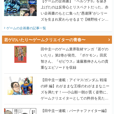
【ゲームの企画書】『ペルソナ3』を築き
上げたのは反骨心とリスペクトだった。赤
い企画書のもとに集った“愚連隊”がシリー
ズを生まれ変わらせるまで【橋野桂インタ
ビュー】
ゲームの企画書
の記事一覧
若ゲのいたり〜ゲームクリエイターの青春〜
田中圭一のゲーム業界取材マンガ『若ゲの
いたり』第2巻が発売。『ポケモン』田尻
智さん、『ゼビウス』遠藤雅伸さんらの貴
重なエピソードを収録
【田中圭一連載：アイマス/ガンダム 戦場
の絆 編】わがままな王様のわがままなニー
ズを満たす！──小山順一朗が貫く姿勢に、
ゲームクリエイターとしての矜持を見た
【若ゲのいたり最終回】
【田中圭一連載：バーチャファイター編】