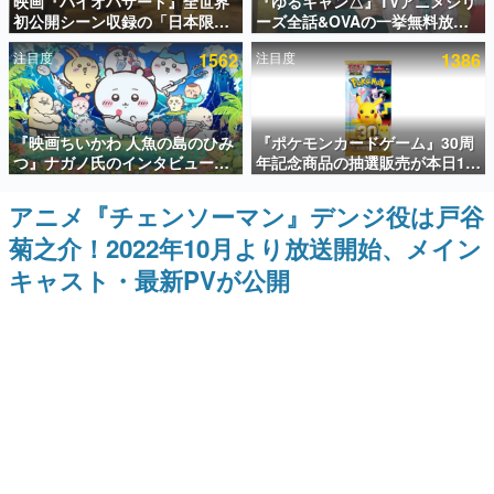
映画『バイオハザード』全世界
『ゆるキャン△』TVアニメシリ
初公開シーン収録の「日本限
ーズ全話&OVAの一挙無料放送
インタビュー
定」予告映像が解禁。バイオの
がABEMAで開催決定。8月11日
注目度
1562
注目度
1386
日（8月10日）にあわせて、
「山の日」の午前0時から実施
連載・特集一覧
「ラクーンシティ総合病院」へ
行く配達人の姿が披露
殿堂入り記事
『映画ちいかわ 人魚の島のひみ
『ポケモンカードゲーム』30周
SNS拡散数が数千以上！ ページビュー数万以上！ などな
ど。多くの人々に読まれた、電ファミ渾身の“殿堂入り”記
つ』ナガノ氏のインタビューが
年記念商品の抽選販売が本日12
事をまとめました。
解禁。もしまた映画をやれるな
時より開始。拡張パック「30th
ら「島二郎とオデが取っ組み合
CELEBRATION」のボックス
アニメ『チェンソーマン』デンジ役は戸谷
ゲームの企画書
いの喧嘩をする話」にしたいと
に、「プレミアムデッキセット
名作ゲームクリエイターの方々に製作時のエピソードをお
菊之介！2022年10月より放送開始、メイン
回答
エーフィ・ブラッキー」
聞きし、ヒットする企画（ゲーム）とは何か？を探ってい
「FUTURISTIC BOX」の計3商
きます。
キャスト・最新PVが公開
品
赫本
この物語を解いてはいけない。『赫本』は、〈試験問題〉
の形をした短編ホラー小説集です。
新世代に訊く
これからのデジタルゲーム市場を担う若きクリエイター達
の姿を追い、彼らのルーツと情熱を探っていきます。
ゲーム世代の作家たち
ゲームに多大な影響を受けた作家さんに取材し、ゲームが