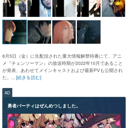
マンガ
女性向け
アプリレビュー
その他
8月5日（金）に生配信された重大情報解禁特番にて、アニ
電ファミニコゲーマーとは？
メ『チェンソーマン』の放送時期が2022年10月であること
運営：株式会社マレ
が発表、あわせてメインキャストおよび最新PVも公開され
た。...
[続きを読む]
AD
勇者パーティはぜんめつしました。