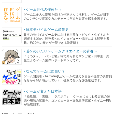
ゲーム世代の作家たち
ゲームに多大な影響を受けた作家さんに取材し、ゲームが日本
のコンテンツ産業やカルチャーに与えた影響を探る企画です。
日本モバイルゲーム産業史
日本のモバイルゲーム史における主要なトピック・タイトルを
網羅するほか、開発者へのインタビューや識者による解説を掲
載。約20年の歴史が一望できる決定版！
若ゲのいたり〜ゲームクリエイターの青春〜
『うつヌケ』『ペンと箸』等で知られるマンガ家・田中圭一先
生によるゲーム業界レポートマンガです。
なんでゲームは面白い？
ゲーム開発者・hamatsu氏がゲームの魅力を画面や操作の具体的
な形から解き明かしていく、硬派で骨太な評論連載です。
ゲームが変えた日本語
「経験値」「裏技」「ラスボス」… ゲームにまつわる言葉の起
源や用法の変遷を、コンピューター文化史研究家・タイニーP氏
が徹底調査。