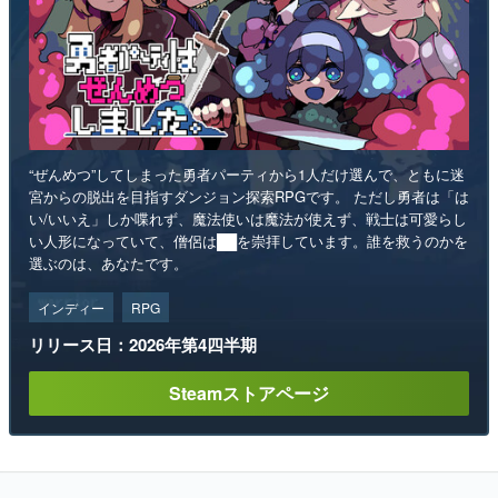
“ぜんめつ”してしまった勇者パーティから1人だけ選んで、ともに迷
宮からの脱出を目指すダンジョン探索RPGです。 ただし勇者は「は
い/いいえ」しか喋れず、魔法使いは魔法が使えず、戦士は可愛らし
い人形になっていて、僧侶は██を崇拝しています。誰を救うのかを
選ぶのは、あなたです。
インディー
RPG
リリース日：2026年第4四半期
Steamストアページ