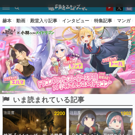
広告をスキップ
赫本
動画
殿堂入り記事
インタビュー
特集記事
マンガ
いま読まれている記事
ピックアップ
注目度
2200
注目度
1903
電ファミのいま読まれている記事ランキング
アプリセール情報