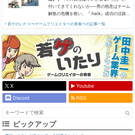
付いてきてくれないか──男の熱意はチーム
解散の危機を救い、『.hack』成功の活路を
開く。業界の快男児・松山 洋に流れる血は
若ゲのいたり〜ゲームクリエイターの青春〜
の記事一覧
『少年ジャンプ』色だった【若ゲのいた
り】
X
Youtube
Discord
RSS
ピックアップ