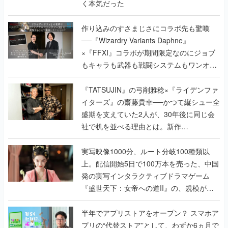
く本気だった
作り込みのすさまじさにコラボ先も驚嘆
──『Wizardry Variants Daphne』
×『FFXI』コラボが期間限定なのにジョブ
もキャラも武器も戦闘システムもワンオフ
で作り込まれた理由を両ディレクターに聞
く
『TATSUJIN』の弓削雅稔×『ライデンファ
イターズ』の齋藤貴幸──かつて縦シュー全
盛期を支えていた2人が、30年後に同じ会
社で机を並べる理由とは。新作
『TATSUJIN EXTREME』で初タッグを組
んだレジェンド2人に訊く開発秘話
実写映像1000分、ルート分岐100種類以
上。配信開始5日で100万本を売った、中国
発の実写インタラクティブドラマゲーム
『盛世天下：女帝への道II』の、規模が違
うこだわりをプロデューサーに聞いた
半年でアプリストアをオープン？ スマホア
プリの“代替ストア”として、わずか6ヵ月で