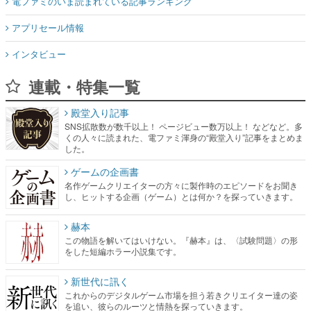
電ファミのいま読まれている記事ランキング
アプリセール情報
インタビュー
連載・特集一覧
殿堂入り記事
SNS拡散数が数千以上！ ページビュー数万以上！ などなど。多
くの人々に読まれた、電ファミ渾身の“殿堂入り”記事をまとめま
した。
ゲームの企画書
名作ゲームクリエイターの方々に製作時のエピソードをお聞き
し、ヒットする企画（ゲーム）とは何か？を探っていきます。
赫本
この物語を解いてはいけない。『赫本』は、〈試験問題〉の形
をした短編ホラー小説集です。
新世代に訊く
これからのデジタルゲーム市場を担う若きクリエイター達の姿
を追い、彼らのルーツと情熱を探っていきます。