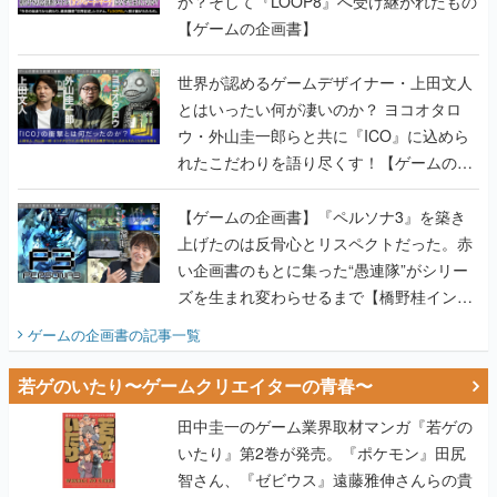
か？そして『LOOP8』へ受け継がれたもの
【ゲームの企画書】
世界が認めるゲームデザイナー・上田文人
とはいったい何が凄いのか？ ヨコオタロ
ウ・外山圭一郎らと共に『ICO』に込めら
れたこだわりを語り尽くす！【ゲームの企
画書】
【ゲームの企画書】『ペルソナ3』を築き
上げたのは反骨心とリスペクトだった。赤
い企画書のもとに集った“愚連隊”がシリー
ズを生まれ変わらせるまで【橋野桂インタ
ビュー】
ゲームの企画書
の記事一覧
若ゲのいたり〜ゲームクリエイターの青春〜
田中圭一のゲーム業界取材マンガ『若ゲの
いたり』第2巻が発売。『ポケモン』田尻
智さん、『ゼビウス』遠藤雅伸さんらの貴