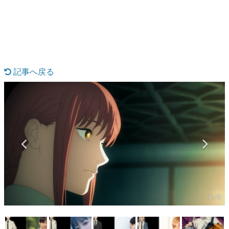
日本のコンテンツ産業やカルチャーに与えた影響を探る企
画です。
日本モバイルゲーム産業史
日本のモバイルゲーム史における主要なトピック・タイト
ルを網羅するほか、開発者へのインタビューや識者による
解説を掲載。約20年の歴史が一望できる決定版！
記事へ戻る
若ゲのいたり〜ゲームクリエイターの青春〜
『うつヌケ』『ペンと箸』等で知られるマンガ家・田中圭
一先生によるゲーム業界レポートマンガです。
なんでゲームは面白い？
ゲーム開発者・hamatsu氏がゲームの魅力を画面や操作の
具体的な形から解き明かしていく、硬派で骨太な評論連載
です。
ゲームが変えた日本語
「経験値」「裏技」「ラスボス」… ゲームにまつわる言葉
の起源や用法の変遷を、コンピューター文化史研究家・タ
イニーP氏が徹底調査。
6 / 9
カテゴリ
特集記事