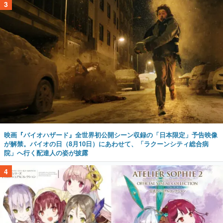
3
映画『バイオハザード』全世界初公開シーン収録の「日本限定」予告映像
が解禁。バイオの日（8月10日）にあわせて、「ラクーンシティ総合病
院」へ行く配達人の姿が披露
4