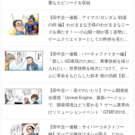
重なエピソードを収録
【田中圭一連載：アイマス/ガンダム 戦場
の絆 編】わがままな王様のわがままなニー
ズを満たす！──小山順一朗が貫く姿勢に、
ゲームクリエイターとしての矜持を見た
【若ゲのいたり最終回】
【田中圭一連載：バーチャファイター編】
「新しい3D表現のために、軍事技術を採り
入れたい」世界情勢を味方につけて、ゲー
ムに革命をもたらした鈴木 裕の功績【若ゲ
のいたり】
【田中圭一：若ゲのいたり】ゲーム開発統
合環境「Unreal Engine」最新バージョン
で、開発環境はどう変わる？ ゲーム業界向
けソリューションイベント「GTMF2019」
に行って、より理解を深めよう【PR】
【田中圭一連載：サイバーコネクトツー
編】すべての責任はオレが取る。だから、