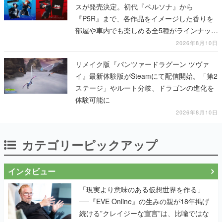
スが発売決定。初代『ペルソナ』から
『P5R』まで、各作品をイメージした香りを
部屋や車内でも楽しめる全5種がラインナッ
プ、予約受付は8月17日12時より開始
2026年8月10日
リメイク版『パンツァードラグーン ツヴァ
イ』最新体験版がSteamにて配信開始。「第2
ステージ」やルート分岐、ドラゴンの進化を
体験可能に
2026年8月10日
カテゴリーピックアップ
インタビュー
「現実より意味のある仮想世界を作る」
──『EVE Online』の生みの親が18年掲げ
続ける”クレイジーな宣言”は、比喩ではな