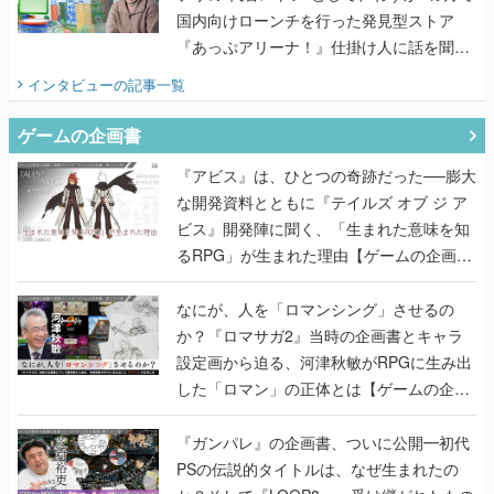
国内向けローンチを行った発見型ストア
『あっぷアリーナ！』仕掛け人に話を聞い
てみた
インタビュー
の記事一覧
ゲームの企画書
『アビス』は、ひとつの奇跡だった──膨大
な開発資料とともに『テイルズ オブ ジ ア
ビス』開発陣に聞く、「生まれた意味を知
るRPG」が生まれた理由【ゲームの企画
書】
なにが、人を「ロマンシング」させるの
か？『ロマサガ2』当時の企画書とキャラ
設定画から迫る、河津秋敏がRPGに生み出
した「ロマン」の正体とは【ゲームの企画
書】
『ガンパレ』の企画書、ついに公開━初代
PSの伝説的タイトルは、なぜ生まれたの