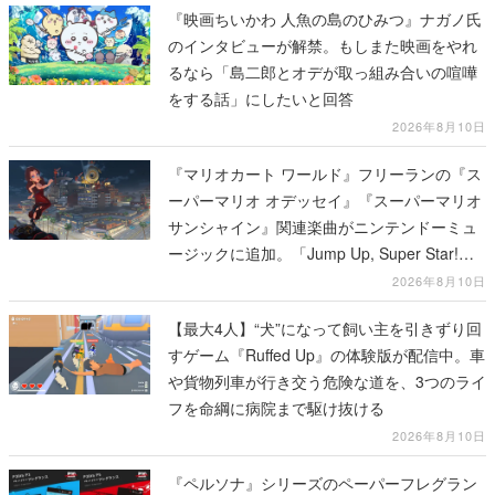
『映画ちいかわ 人魚の島のひみつ』ナガノ氏
のインタビューが解禁。もしまた映画をやれ
るなら「島二郎とオデが取っ組み合いの喧嘩
をする話」にしたいと回答
2026年8月10日
『マリオカート ワールド』フリーランの『ス
ーパーマリオ オデッセイ』『スーパーマリオ
サンシャイン』関連楽曲がニンテンドーミュ
ージックに追加。「Jump Up, Super Star!」
「ドルピックタウン」など計14曲が配信
2026年8月10日
【最大4人】“犬”になって飼い主を引きずり回
すゲーム『Ruffed Up』の体験版が配信中。車
や貨物列車が行き交う危険な道を、3つのライ
フを命綱に病院まで駆け抜ける
2026年8月10日
『ペルソナ』シリーズのペーパーフレグラン