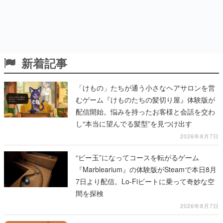
新着記事
「けもの」たちが通う小さなヘアサロンを営
むゲーム『けものたちの髪切り屋』体験版が
配信開始。悩みを持ったお客様と会話を交わ
し“本当に望んでる髪型”を見つけ出す
2026年8月7日
“ビー玉”になってコースを転がるゲーム
『Marblearium』の体験版がSteamで本日8月
7日より配信。Lo-Fiビートに乗って奇妙な空
間を探検
2026年8月7日