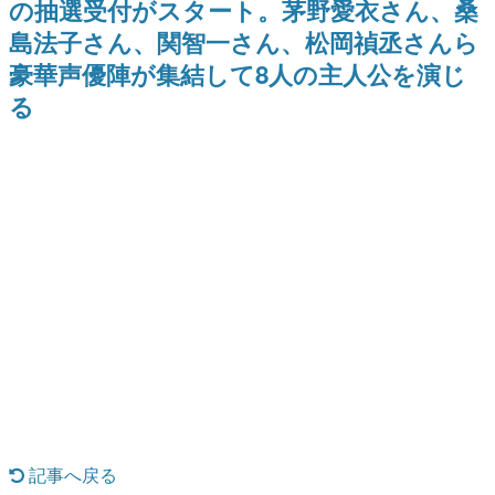
の抽選受付がスタート。茅野愛衣さん、桑
9年ぶりとなる日本公演を記念し
日本のコンテンツ産業やカルチャーに与えた影響を探る企
て
島法子さん、関智一さん、松岡禎丞さんら
画です。
豪華声優陣が集結して8人の主人公を演じ
日本モバイルゲーム産業史
日本のモバイルゲーム史における主要なトピック・タイト
る
ルを網羅するほか、開発者へのインタビューや識者による
解説を掲載。約20年の歴史が一望できる決定版！
若ゲのいたり〜ゲームクリエイターの青春〜
『うつヌケ』『ペンと箸』等で知られるマンガ家・田中圭
一先生によるゲーム業界レポートマンガです。
なんでゲームは面白い？
ゲーム開発者・hamatsu氏がゲームの魅力を画面や操作の
具体的な形から解き明かしていく、硬派で骨太な評論連載
です。
ゲームが変えた日本語
「経験値」「裏技」「ラスボス」… ゲームにまつわる言葉
の起源や用法の変遷を、コンピューター文化史研究家・タ
イニーP氏が徹底調査。
カテゴリ
記事へ戻る
特集記事