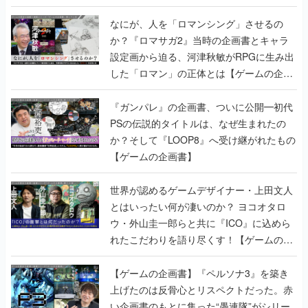
書】
なにが、人を「ロマンシング」させるの
か？『ロマサガ2』当時の企画書とキャラ
設定画から迫る、河津秋敏がRPGに生み出
した「ロマン」の正体とは【ゲームの企画
書】
『ガンパレ』の企画書、ついに公開━初代
PSの伝説的タイトルは、なぜ生まれたの
か？そして『LOOP8』へ受け継がれたもの
【ゲームの企画書】
世界が認めるゲームデザイナー・上田文人
とはいったい何が凄いのか？ ヨコオタロ
ウ・外山圭一郎らと共に『ICO』に込めら
れたこだわりを語り尽くす！【ゲームの企
画書】
【ゲームの企画書】『ペルソナ3』を築き
上げたのは反骨心とリスペクトだった。赤
い企画書のもとに集った“愚連隊”がシリー