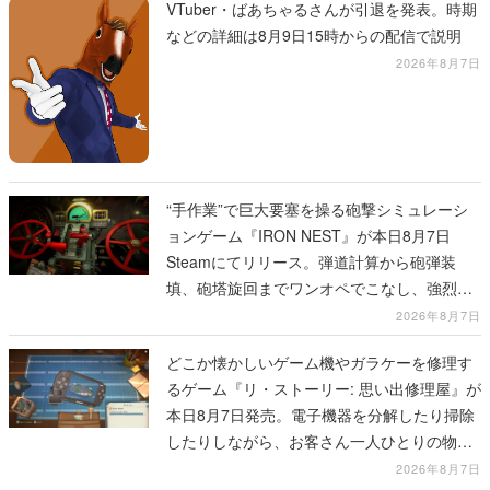
VTuber・ばあちゃるさんが引退を発表。時期
などの詳細は8月9日15時からの配信で説明
2026年8月7日
“手作業”で巨大要塞を操る砲撃シミュレーシ
ョンゲーム『IRON NEST』が本日8月7日
Steamにてリリース。弾道計算から砲弾装
填、砲塔旋回までワンオペでこなし、強烈な
一撃をブチかませるロマンある作品
2026年8月7日
どこか懐かしいゲーム機やガラケーを修理す
るゲーム『リ・ストーリー: 思い出修理屋』が
本日8月7日発売。電子機器を分解したり掃除
したりしながら、お客さん一人ひとりの物語
に耳を傾ける
2026年8月7日