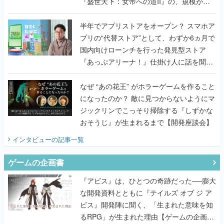
『盛世天下：女帝への道II』の、規模が違
うこだわりをプロデューサーに聞いた
半年でアプリストアをオープン？ スマホア
プリの“代替ストア”として、わずか6ヵ月で
国内向けローンチを行った発見型ストア
『あっぷアリーナ！』仕掛け人に話を聞い
てみた
なぜ “あの花王” がホラーゲームを作ること
になったのか？ 敵に見つからないようにマ
ジックリンでこっそり掃除する『しずかな
おそうじ』が生まれるまで【開発座談会】
インタビュー
の記事一覧
ゲームの企画書
『アビス』は、ひとつの奇跡だった──膨大
な開発資料とともに『テイルズ オブ ジ ア
ビス』開発陣に聞く、「生まれた意味を知
るRPG」が生まれた理由【ゲームの企画