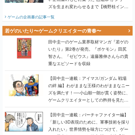
ズを生まれ変わらせるまで【橋野桂インタ
ビュー】
ゲームの企画書
の記事一覧
若ゲのいたり〜ゲームクリエイターの青春〜
田中圭一のゲーム業界取材マンガ『若ゲの
いたり』第2巻が発売。『ポケモン』田尻
智さん、『ゼビウス』遠藤雅伸さんらの貴
重なエピソードを収録
【田中圭一連載：アイマス/ガンダム 戦場
の絆 編】わがままな王様のわがままなニー
ズを満たす！──小山順一朗が貫く姿勢に、
ゲームクリエイターとしての矜持を見た
【若ゲのいたり最終回】
【田中圭一連載：バーチャファイター編】
「新しい3D表現のために、軍事技術を採り
入れたい」世界情勢を味方につけて、ゲー