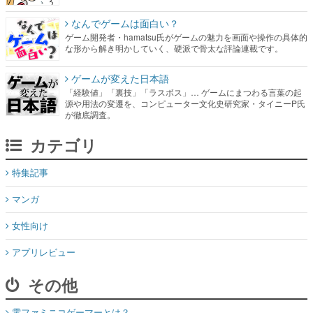
なんでゲームは面白い？
ゲーム開発者・hamatsu氏がゲームの魅力を画面や操作の具体的
な形から解き明かしていく、硬派で骨太な評論連載です。
ゲームが変えた日本語
「経験値」「裏技」「ラスボス」… ゲームにまつわる言葉の起
源や用法の変遷を、コンピューター文化史研究家・タイニーP氏
が徹底調査。
カテゴリ
特集記事
マンガ
女性向け
アプリレビュー
その他
電ファミニコゲーマーとは？