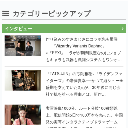
カテゴリーピックアップ
インタビュー
作り込みのすさまじさにコラボ先も驚嘆
──『Wizardry Variants Daphne』
×『FFXI』コラボが期間限定なのにジョブ
もキャラも武器も戦闘システムもワンオフ
で作り込まれた理由を両ディレクターに聞
く
『TATSUJIN』の弓削雅稔×『ライデンファ
イターズ』の齋藤貴幸──かつて縦シュー全
盛期を支えていた2人が、30年後に同じ会
社で机を並べる理由とは。新作
『TATSUJIN EXTREME』で初タッグを組
んだレジェンド2人に訊く開発秘話
実写映像1000分、ルート分岐100種類以
上。配信開始5日で100万本を売った、中国
発の実写インタラクティブドラマゲーム