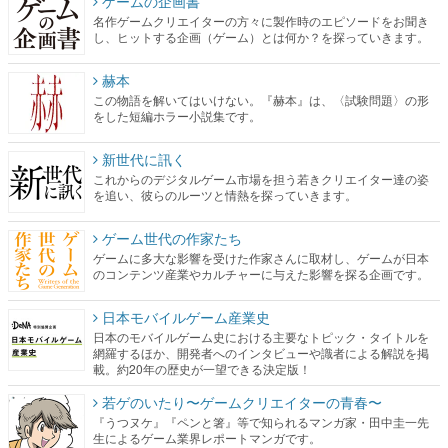
ゲームの企画書
名作ゲームクリエイターの方々に製作時のエピソードをお聞き
し、ヒットする企画（ゲーム）とは何か？を探っていきます。
赫本
この物語を解いてはいけない。『赫本』は、〈試験問題〉の形
をした短編ホラー小説集です。
新世代に訊く
これからのデジタルゲーム市場を担う若きクリエイター達の姿
を追い、彼らのルーツと情熱を探っていきます。
ゲーム世代の作家たち
ゲームに多大な影響を受けた作家さんに取材し、ゲームが日本
のコンテンツ産業やカルチャーに与えた影響を探る企画です。
日本モバイルゲーム産業史
日本のモバイルゲーム史における主要なトピック・タイトルを
網羅するほか、開発者へのインタビューや識者による解説を掲
載。約20年の歴史が一望できる決定版！
若ゲのいたり〜ゲームクリエイターの青春〜
『うつヌケ』『ペンと箸』等で知られるマンガ家・田中圭一先
生によるゲーム業界レポートマンガです。