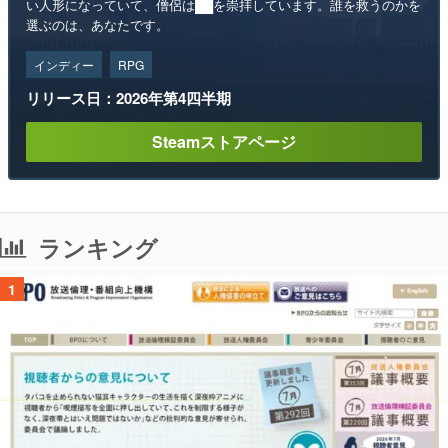
い人形になっていて、僧侶は██を崇拝しています。誰を救うのかを
選ぶのは、あなたです。
インディー
RPG
リリース日：2026年第4四半期
Steamストアページ
ランキング
1