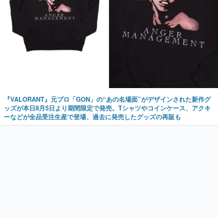
『VALORANT』元プロ「GON」の“あの名場面”がデザインされた新作グ
ッズが本日8月5日より期間限定で発売。Tシャツやコインケース、アクキ
ーなどが全品受注生産で登場、過去に発売したグッズの再販も