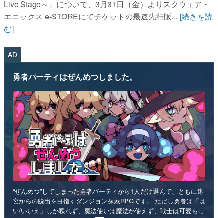
Live Stage～」について、3月31日（金）よりスクウェア・
エニックス e-STOREにてチケットの最速先行販...
[続きを読
む]
AD
勇者パーティはぜんめつしました。
“ぜんめつ”してしまった勇者パーティから1人だけ選んで、ともに迷
宮からの脱出を目指すダンジョン探索RPGです。 ただし勇者は「は
い/いいえ」しか喋れず、魔法使いは魔法が使えず、戦士は可愛らし