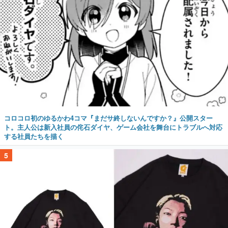
コロコロ初のゆるかわ4コマ『まだサ終しないんですか？』公開スター
ト。主人公は新入社員の侘石ダイヤ、ゲーム会社を舞台にトラブルへ対応
する社員たちを描く
5