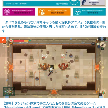
「タバコを止められない猫耳キャラを描く深夜枠アニメ」に視聴者の一部
から批判意見。違法薬物の使用と思しき描写も含めて、BPOが議論を交わ
す
2
【無料】ダンジョン探索で手に入れたものを自分の店で売るゲーム
『Moonlighter』がSteamにて無料配布中！続編『Moonlighter 2』の9月