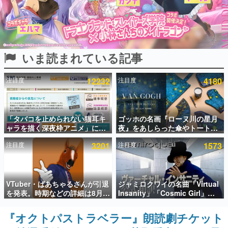
インタビュー
連載・特集一覧
いま読まれている記事
殿堂入り記事
SNS拡散数が数千以上！ ページビュー数万以上！ などな
ど。多くの人々に読まれた、電ファミ渾身の“殿堂入り”記
注目度
12232
注目度
4180
事をまとめました。
ゲームの企画書
名作ゲームクリエイターの方々に製作時のエピソードをお
聞きし、ヒットする企画（ゲーム）とは何か？を探ってい
「タバコを止められない猫耳キ
ゴッホの名画『ローヌ川の星月
きます。
ャラを描く深夜枠アニメ」に視
夜』をあしらった傘やトートバ
聴者の一部から批判意見。違法
ッグなどが登場。8月7日21時よ
赫本
注目度
3201
注目度
1573
薬物の使用と思しき描写も含め
り2日間限定で予約販売
この物語を解いてはいけない。『赫本』は、〈試験問題〉
て、BPOが議論を交わす
の形をした短編ホラー小説集です。
新世代に訊く
VTuber・ばあちゃるさんが引退
ジャミロクワイの名曲「Virtual
これからのデジタルゲーム市場を担う若きクリエイター達
を発表。時期などの詳細は8月9
Insanity」「Cosmic Girl」
の姿を追い、彼らのルーツと情熱を探っていきます。
日15時からの配信で説明
「Canned Heat」公式日本語字
幕付きMVがいきなり公開！
『オクトパストラベラー』朗読劇チケット
ゲーム世代の作家たち
「SUMMER SONIC 2026」での
ゲームに多大な影響を受けた作家さんに取材し、ゲームが