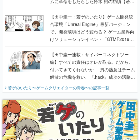
ムに革命をもたらした鈴木 裕の功績【若ゲ
のいたり】
【田中圭一：若ゲのいたり】ゲーム開発統
合環境「Unreal Engine」最新バージョン
で、開発環境はどう変わる？ ゲーム業界向
けソリューションイベント「GTMF2019」
に行って、より理解を深めよう【PR】
【田中圭一連載：サイバーコネクトツー
編】すべての責任はオレが取る。だから、
付いてきてくれないか──男の熱意はチーム
解散の危機を救い、『.hack』成功の活路を
開く。業界の快男児・松山 洋に流れる血は
若ゲのいたり〜ゲームクリエイターの青春〜
の記事一覧
『少年ジャンプ』色だった【若ゲのいた
り】