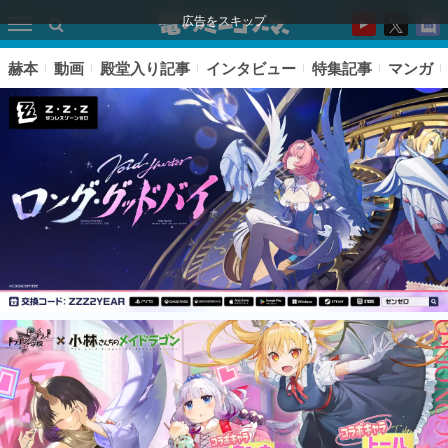
広告をスキップ
赫本
動画
殿堂入り記事
インタビュー
特集記事
マンガ
ピックアップ
電ファミのいま読まれている記事ランキング
アプリセール情報