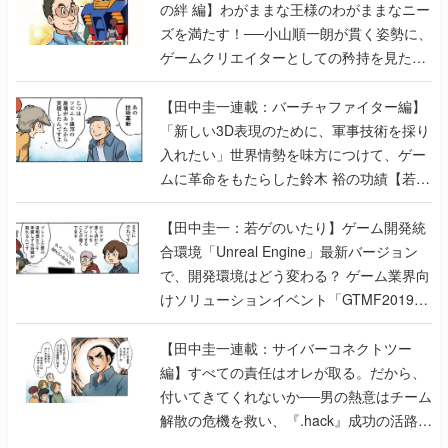
の絆 編】わがままな王様のわがままなニー
ズを満たす！──小山順一朗が貫く姿勢に、
ゲームクリエイターとしての矜持を見た
【若ゲのいたり最終回】
【田中圭一連載：バーチャファイター編】
「新しい3D表現のために、軍事技術を採り
入れたい」世界情勢を味方につけて、ゲー
ムに革命をもたらした鈴木 裕の功績【若ゲ
のいたり】
【田中圭一：若ゲのいたり】ゲーム開発統
合環境「Unreal Engine」最新バージョン
で、開発環境はどう変わる？ ゲーム業界向
けソリューションイベント「GTMF2019」
に行って、より理解を深めよう【PR】
【田中圭一連載：サイバーコネクトツー
編】すべての責任はオレが取る。だから、
付いてきてくれないか──男の熱意はチーム
解散の危機を救い、『.hack』成功の活路を
開く。業界の快男児・松山 洋に流れる血は