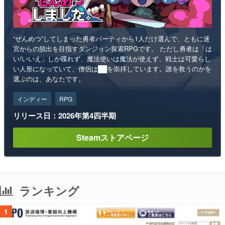
“ぜんめつ”してしまった勇者パーティから1人だけ選んで、ともに迷
宮からの脱出を目指すダンジョン探索RPGです。 ただし勇者は「は
い/いいえ」しか喋れず、魔法使いは魔法が使えず、戦士は可愛らし
い人形になっていて、僧侶は██を崇拝しています。誰を救うのかを
選ぶのは、あなたです。
インディー
RPG
リリース日：2026年第4四半期
Steamストアページ
ランキング
1