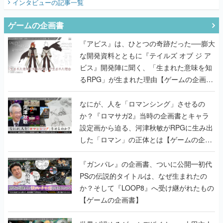
インタビュー
の記事一覧
ゲームの企画書
『アビス』は、ひとつの奇跡だった──膨大
な開発資料とともに『テイルズ オブ ジ ア
ビス』開発陣に聞く、「生まれた意味を知
るRPG」が生まれた理由【ゲームの企画
書】
なにが、人を「ロマンシング」させるの
か？『ロマサガ2』当時の企画書とキャラ
設定画から迫る、河津秋敏がRPGに生み出
した「ロマン」の正体とは【ゲームの企画
書】
『ガンパレ』の企画書、ついに公開━初代
PSの伝説的タイトルは、なぜ生まれたの
か？そして『LOOP8』へ受け継がれたもの
【ゲームの企画書】