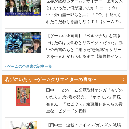
世界が認めるゲームデザイナー・上田文人
とはいったい何が凄いのか？ ヨコオタロ
ウ・外山圭一郎らと共に『ICO』に込めら
れたこだわりを語り尽くす！【ゲームの企
画書】
【ゲームの企画書】『ペルソナ3』を築き
上げたのは反骨心とリスペクトだった。赤
い企画書のもとに集った“愚連隊”がシリー
ズを生まれ変わらせるまで【橋野桂インタ
ビュー】
ゲームの企画書
の記事一覧
若ゲのいたり〜ゲームクリエイターの青春〜
田中圭一のゲーム業界取材マンガ『若ゲの
いたり』第2巻が発売。『ポケモン』田尻
智さん、『ゼビウス』遠藤雅伸さんらの貴
重なエピソードを収録
【田中圭一連載：アイマス/ガンダム 戦場