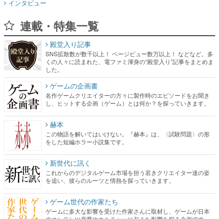
インタビュー
連載・特集一覧
殿堂入り記事
SNS拡散数が数千以上！ ページビュー数万以上！ などなど。多
くの人々に読まれた、電ファミ渾身の“殿堂入り”記事をまとめま
した。
ゲームの企画書
名作ゲームクリエイターの方々に製作時のエピソードをお聞き
し、ヒットする企画（ゲーム）とは何か？を探っていきます。
赫本
この物語を解いてはいけない。『赫本』は、〈試験問題〉の形
をした短編ホラー小説集です。
新世代に訊く
これからのデジタルゲーム市場を担う若きクリエイター達の姿
を追い、彼らのルーツと情熱を探っていきます。
ゲーム世代の作家たち
ゲームに多大な影響を受けた作家さんに取材し、ゲームが日本
のコンテンツ産業やカルチャーに与えた影響を探る企画です。