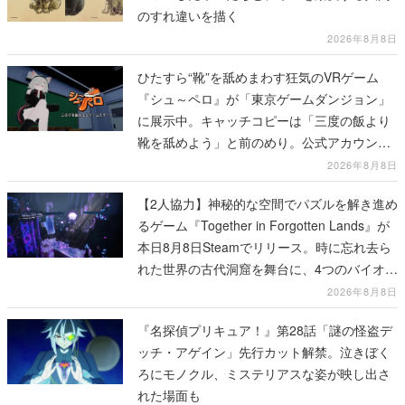
のすれ違いを描く
2026年8月8日
ひたすら“靴”を舐めまわす狂気のVRゲーム
『シュ～ペロ』が「東京ゲームダンジョン」
に展示中。キャッチコピーは「三度の飯より
靴を舐めよう」と前のめり。公式アカウント
も開設され、2026年リリースに向けて開発中
2026年8月8日
【2人協力】神秘的な空間でパズルを解き進め
るゲーム『Together in Forgotten Lands』が
本日8月8日Steamでリリース。時に忘れ去ら
れた世界の古代洞窟を舞台に、4つのバイオー
ムを探索しながら脱出を目指す
2026年8月8日
『名探偵プリキュア！』第28話「謎の怪盗デ
ッチ・アゲイン」先行カット解禁。泣きぼく
ろにモノクル、ミステリアスな姿が映し出さ
れた場面も