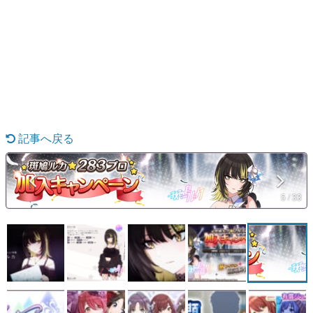
日本のコンテンツ産業やカルチャーに与えた影響を探る企
画です。
日本モバイルゲーム産業史
日本のモバイルゲーム史における主要なトピック・タイト
ルを網羅するほか、開発者へのインタビューや識者による
解説を掲載。約20年の歴史が一望できる決定版！
若ゲのいたり〜ゲームクリエイターの青春〜
『うつヌケ』『ペンと箸』等で知られるマンガ家・田中圭
一先生によるゲーム業界レポートマンガです。
記事へ戻る
なんでゲームは面白い？
ゲーム開発者・hamatsu氏がゲームの魅力を画面や操作の
具体的な形から解き明かしていく、硬派で骨太な評論連載
です。
5 / 33
ゲームが変えた日本語
「経験値」「裏技」「ラスボス」… ゲームにまつわる言葉
の起源や用法の変遷を、コンピューター文化史研究家・タ
イニーP氏が徹底調査。
カテゴリ
特集記事