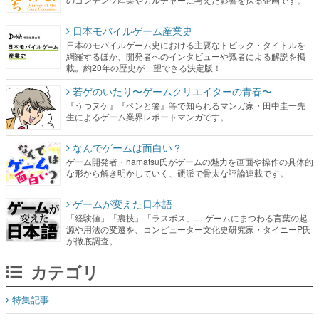
日本モバイルゲーム産業史
日本のモバイルゲーム史における主要なトピック・タイトルを
網羅するほか、開発者へのインタビューや識者による解説を掲
載。約20年の歴史が一望できる決定版！
若ゲのいたり〜ゲームクリエイターの青春〜
『うつヌケ』『ペンと箸』等で知られるマンガ家・田中圭一先
生によるゲーム業界レポートマンガです。
なんでゲームは面白い？
ゲーム開発者・hamatsu氏がゲームの魅力を画面や操作の具体的
な形から解き明かしていく、硬派で骨太な評論連載です。
ゲームが変えた日本語
「経験値」「裏技」「ラスボス」… ゲームにまつわる言葉の起
源や用法の変遷を、コンピューター文化史研究家・タイニーP氏
が徹底調査。
カテゴリ
特集記事