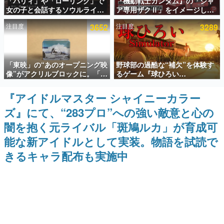
「パリィ」や「ローリング」で
『機動戦士ガンダム』の「シャ
女の子と会話するソウルライク
ア専用ザクⅡ」をイメージした
インタビュー
恋愛ゲーム『小早川さんはソウ
散水ホースリールが予約開始。
注目度
3652
注目度
3289
ルライク』無料公開。返事に失
本体にはシャアのパーソナルマ
連載・特集一覧
敗すると「YOU DIED」
ークやジオン公国軍のエンブレ
ム、型式番号などを配置
殿堂入り記事
「東映」の“あのオープニング映
野球部の過酷な“補欠”を体験す
SNS拡散数が数千以上！ ページビュー数万以上！ などな
ど。多くの人々に読まれた、電ファミ渾身の“殿堂入り”記
像”がアクリルブロックに。「東
るゲーム『球ひろい
事をまとめました。
映ヒストリカル グッズコレクシ
Simulator』が「1件」のウィッ
ョン」が8月下旬より発売
シュリストをもとにチェコ語に
『アイドルマスター シャイニーカラー
ゲームの企画書
対応しSNSで話題に。『キング
名作ゲームクリエイターの方々に製作時のエピソードをお
ズ』にて、“283プロ”への強い敵意と心の
ダム・カム』開発元やチェコの
聞きし、ヒットする企画（ゲーム）とは何か？を探ってい
プロ野球選手から称賛の声
きます。
闇を抱く元ライバル「斑鳩ルカ」が育成可
赫本
能な新アイドルとして実装。物語を試読で
この物語を解いてはいけない。『赫本』は、〈試験問題〉
きるキャラ配布も実施中
の形をした短編ホラー小説集です。
新世代に訊く
これからのデジタルゲーム市場を担う若きクリエイター達
の姿を追い、彼らのルーツと情熱を探っていきます。
ゲーム世代の作家たち
ゲームに多大な影響を受けた作家さんに取材し、ゲームが