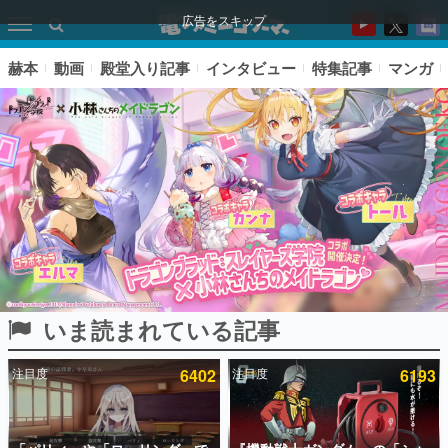
広告をスキップ
赫本
動画
殿堂入り記事
インタビュー
特集記事
マンガ
いま読まれている記事
ピックアップ
注目度
6402
注目度
6193
電ファミのいま読まれている記事ランキング
アプリセール情報