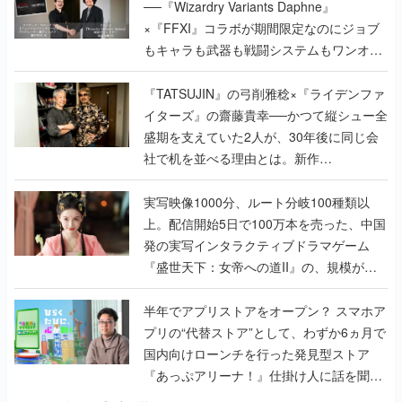
──『Wizardry Variants Daphne』
×『FFXI』コラボが期間限定なのにジョブ
もキャラも武器も戦闘システムもワンオフ
で作り込まれた理由を両ディレクターに聞
く
『TATSUJIN』の弓削雅稔×『ライデンファ
イターズ』の齋藤貴幸──かつて縦シュー全
盛期を支えていた2人が、30年後に同じ会
社で机を並べる理由とは。新作
『TATSUJIN EXTREME』で初タッグを組
んだレジェンド2人に訊く開発秘話
実写映像1000分、ルート分岐100種類以
上。配信開始5日で100万本を売った、中国
発の実写インタラクティブドラマゲーム
『盛世天下：女帝への道II』の、規模が違
うこだわりをプロデューサーに聞いた
半年でアプリストアをオープン？ スマホア
プリの“代替ストア”として、わずか6ヵ月で
国内向けローンチを行った発見型ストア
『あっぷアリーナ！』仕掛け人に話を聞い
てみた