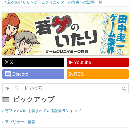
若ゲのいたり〜ゲームクリエイターの青春〜
の記事一覧
『少年ジャンプ』色だった【若ゲのいた
り】
X
Youtube
Discord
RSS
ピックアップ
電ファミのいま読まれている記事ランキング
アプリセール情報