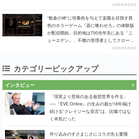
2026年8月8日
“船倉の神”に培養肉を与えて楽園を目指す異
色のホラーゲーム『器に喰わせろ』の体験版
が配信開始。目的地は700光年先にある「ニ
ューエデン」、不燃の管理者としてクローン
人間を増やし、加工して神に捧げる
2026年8月8日
カテゴリーピックアップ
インタビュー
「現実より意味のある仮想世界を作る」
──『EVE Online』の生みの親が18年掲げ
続ける”クレイジーな宣言”は、比喩ではな
く本気だった
作り込みのすさまじさにコラボ先も驚嘆