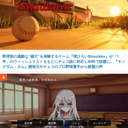
野球部の過酷な“補欠”を体験するゲーム『球ひろいSimulator』が「1
件」のウィッシュリストをもとにチェコ語に対応しSNSで話題に。『キン
グダム・カム』開発元やチェコのプロ野球選手から称賛の声
4