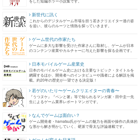
をした短編ホラー小説集です。
新世代に訊く
これからのデジタルゲーム市場を担う若きクリエイター達の姿
を追い、彼らのルーツと情熱を探っていきます。
ゲーム世代の作家たち
ゲームに多大な影響を受けた作家さんに取材し、ゲームが日本
のコンテンツ産業やカルチャーに与えた影響を探る企画です。
日本モバイルゲーム産業史
日本のモバイルゲーム史における主要なトピック・タイトルを
網羅するほか、開発者へのインタビューや識者による解説を掲
載。約20年の歴史が一望できる決定版！
若ゲのいたり〜ゲームクリエイターの青春〜
『うつヌケ』『ペンと箸』等で知られるマンガ家・田中圭一先
生によるゲーム業界レポートマンガです。
なんでゲームは面白い？
ゲーム開発者・hamatsu氏がゲームの魅力を画面や操作の具体的
な形から解き明かしていく、硬派で骨太な評論連載です。
ゲームが変えた日本語