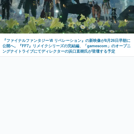
『ファイナルファンタジーⅦ リベレーション』の新映像が8月26日早朝に
公開へ。『FF7』リメイクシリーズの完結編、「gamescom」のオープニ
ングナイトライブにてディレクターの浜口直樹氏が登壇する予定