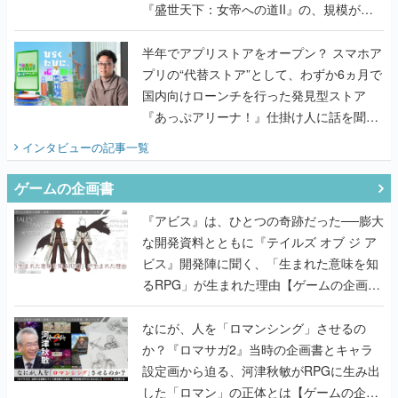
『盛世天下：女帝への道II』の、規模が違
うこだわりをプロデューサーに聞いた
半年でアプリストアをオープン？ スマホア
プリの“代替ストア”として、わずか6ヵ月で
国内向けローンチを行った発見型ストア
『あっぷアリーナ！』仕掛け人に話を聞い
てみた
インタビュー
の記事一覧
ゲームの企画書
『アビス』は、ひとつの奇跡だった──膨大
な開発資料とともに『テイルズ オブ ジ ア
ビス』開発陣に聞く、「生まれた意味を知
るRPG」が生まれた理由【ゲームの企画
書】
なにが、人を「ロマンシング」させるの
か？『ロマサガ2』当時の企画書とキャラ
設定画から迫る、河津秋敏がRPGに生み出
した「ロマン」の正体とは【ゲームの企画