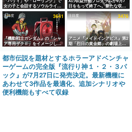
「パリィ」や「ローリング」で
Xの収益分配プログラムが9月7
女の子と会話するソウルライク
日をもって終了へ。新たな収益
インタビュー
恋愛ゲーム『小早川さんはソウ
化制度「Original Content
注目度
3641
注目度
3476
ルライク』無料公開。返事に失
Rewards Program」を発表
連載・特集一覧
敗すると「YOU DIED」
殿堂入り記事
『機動戦士ガンダム』の「シャ
アニメ『メイドインアビス』第2
SNS拡散数が数千以上！ ページビュー数万以上！ などな
ど。多くの人々に読まれた、電ファミ渾身の“殿堂入り”記
ア専用ザクⅡ」をイメージした
期「烈日の黄金郷」の劇場上映
事をまとめました。
散水ホースリールが予約開始。
が決定！レグ役・伊瀬茉莉也さ
本体にはシャアのパーソナルマ
んらが登壇する舞台挨拶も実施
都市伝説を題材とするホラーアドベンチャ
ゲームの企画書
ークやジオン公国軍のエンブレ
名作ゲームクリエイターの方々に製作時のエピソードをお
ーゲームの完全版『流行り神１・２・３パ
ム、型式番号などを配置
聞きし、ヒットする企画（ゲーム）とは何か？を探ってい
きます。
ック』が7月27日に発売決定。最新機種に
赫本
あわせて3作品を最適化、追加シナリオや
この物語を解いてはいけない。『赫本』は、〈試験問題〉
便利機能もすべて収録
の形をした短編ホラー小説集です。
新世代に訊く
これからのデジタルゲーム市場を担う若きクリエイター達
の姿を追い、彼らのルーツと情熱を探っていきます。
ゲーム世代の作家たち
ゲームに多大な影響を受けた作家さんに取材し、ゲームが