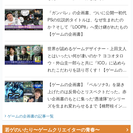
書】
『ガンパレ』の企画書、ついに公開━初代
PSの伝説的タイトルは、なぜ生まれたの
か？そして『LOOP8』へ受け継がれたもの
【ゲームの企画書】
世界が認めるゲームデザイナー・上田文人
とはいったい何が凄いのか？ ヨコオタロ
ウ・外山圭一郎らと共に『ICO』に込めら
れたこだわりを語り尽くす！【ゲームの企
画書】
【ゲームの企画書】『ペルソナ3』を築き
上げたのは反骨心とリスペクトだった。赤
い企画書のもとに集った“愚連隊”がシリー
ズを生まれ変わらせるまで【橋野桂インタ
ビュー】
ゲームの企画書
の記事一覧
若ゲのいたり〜ゲームクリエイターの青春〜