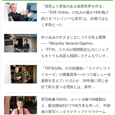
「現実より意味のある仮想世界を作る」
──『EVE Online』の生みの親が18年掲げ
続ける”クレイジーな宣言”は、比喩ではな
く本気だった
作り込みのすさまじさにコラボ先も驚嘆
──『Wizardry Variants Daphne』
×『FFXI』コラボが期間限定なのにジョブ
もキャラも武器も戦闘システムもワンオフ
で作り込まれた理由を両ディレクターに聞
く
『TATSUJIN』の弓削雅稔×『ライデンファ
イターズ』の齋藤貴幸──かつて縦シュー全
盛期を支えていた2人が、30年後に同じ会
社で机を並べる理由とは。新作
『TATSUJIN EXTREME』で初タッグを組
んだレジェンド2人に訊く開発秘話
実写映像1000分、ルート分岐100種類以
上。配信開始5日で100万本を売った、中国
発の実写インタラクティブドラマゲーム