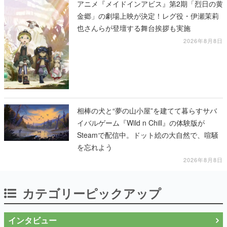
アニメ『メイドインアビス』第2期「烈日の黄
金郷」の劇場上映が決定！レグ役・伊瀬茉莉
也さんらが登壇する舞台挨拶も実施
2026年8月8日
相棒の犬と“夢の山小屋”を建てて暮らすサバ
イバルゲーム『Wild n Chill』の体験版が
Steamで配信中。ドット絵の大自然で、喧騒
を忘れよう
2026年8月8日
カテゴリーピックアップ
インタビュー