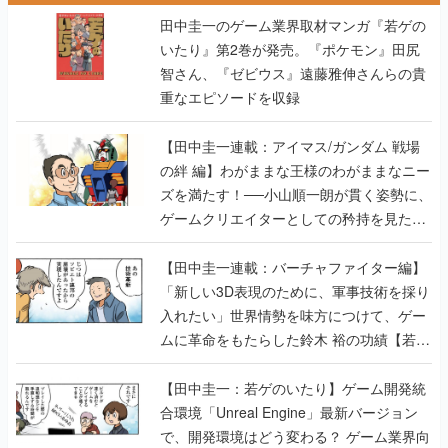
田中圭一のゲーム業界取材マンガ『若ゲの
いたり』第2巻が発売。『ポケモン』田尻
智さん、『ゼビウス』遠藤雅伸さんらの貴
重なエピソードを収録
【田中圭一連載：アイマス/ガンダム 戦場
の絆 編】わがままな王様のわがままなニー
ズを満たす！──小山順一朗が貫く姿勢に、
ゲームクリエイターとしての矜持を見た
【若ゲのいたり最終回】
【田中圭一連載：バーチャファイター編】
「新しい3D表現のために、軍事技術を採り
入れたい」世界情勢を味方につけて、ゲー
ムに革命をもたらした鈴木 裕の功績【若ゲ
のいたり】
【田中圭一：若ゲのいたり】ゲーム開発統
合環境「Unreal Engine」最新バージョン
で、開発環境はどう変わる？ ゲーム業界向