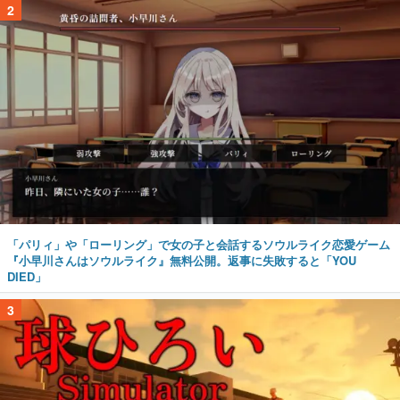
2
「パリィ」や「ローリング」で女の子と会話するソウルライク恋愛ゲーム
『小早川さんはソウルライク』無料公開。返事に失敗すると「YOU
DIED」
3