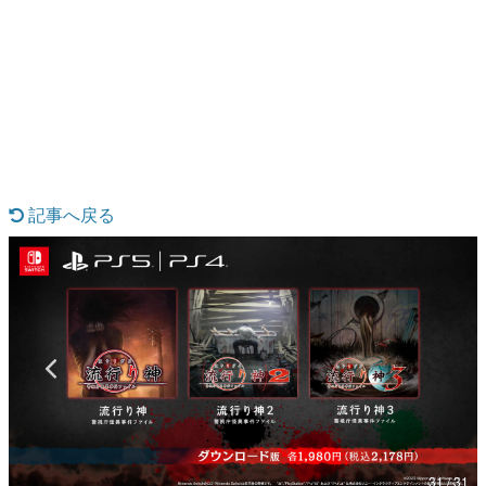
日本のコンテンツ産業やカルチャーに与えた影響を探る企
画です。
日本モバイルゲーム産業史
日本のモバイルゲーム史における主要なトピック・タイト
ルを網羅するほか、開発者へのインタビューや識者による
解説を掲載。約20年の歴史が一望できる決定版！
若ゲのいたり〜ゲームクリエイターの青春〜
『うつヌケ』『ペンと箸』等で知られるマンガ家・田中圭
一先生によるゲーム業界レポートマンガです。
記事へ戻る
なんでゲームは面白い？
ゲーム開発者・hamatsu氏がゲームの魅力を画面や操作の
具体的な形から解き明かしていく、硬派で骨太な評論連載
です。
ゲームが変えた日本語
「経験値」「裏技」「ラスボス」… ゲームにまつわる言葉
の起源や用法の変遷を、コンピューター文化史研究家・タ
イニーP氏が徹底調査。
カテゴリ
31 / 31
特集記事