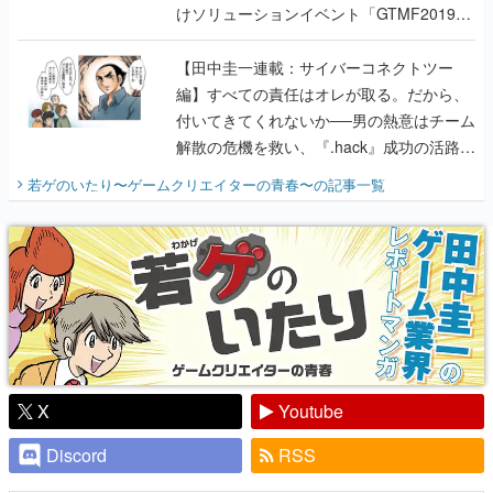
けソリューションイベント「GTMF2019」
に行って、より理解を深めよう【PR】
【田中圭一連載：サイバーコネクトツー
編】すべての責任はオレが取る。だから、
付いてきてくれないか──男の熱意はチーム
解散の危機を救い、『.hack』成功の活路を
開く。業界の快男児・松山 洋に流れる血は
若ゲのいたり〜ゲームクリエイターの青春〜
の記事一覧
『少年ジャンプ』色だった【若ゲのいた
り】
X
Youtube
Discord
RSS