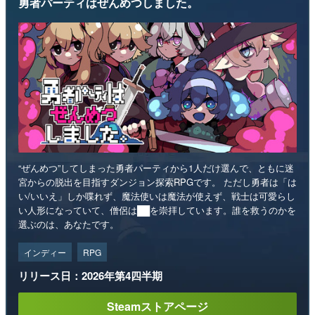
勇者パーティはぜんめつしました。
“ぜんめつ”してしまった勇者パーティから1人だけ選んで、ともに迷
宮からの脱出を目指すダンジョン探索RPGです。 ただし勇者は「は
い/いいえ」しか喋れず、魔法使いは魔法が使えず、戦士は可愛らし
い人形になっていて、僧侶は██を崇拝しています。誰を救うのかを
選ぶのは、あなたです。
インディー
RPG
リリース日：2026年第4四半期
Steamストアページ