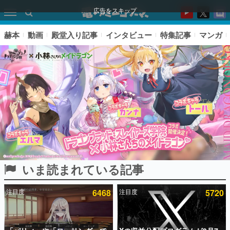
広告をスキップ
赫本
動画
殿堂入り記事
インタビュー
特集記事
マンガ
いま読まれている記事
ピックアップ
注目度
6468
注目度
5720
電ファミのいま読まれている記事ランキング
アプリセール情報