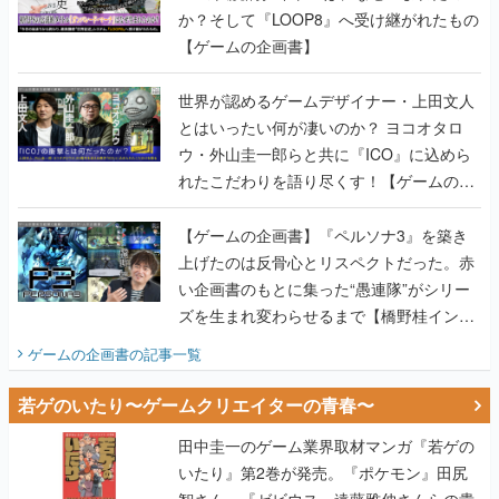
か？そして『LOOP8』へ受け継がれたもの
【ゲームの企画書】
世界が認めるゲームデザイナー・上田文人
とはいったい何が凄いのか？ ヨコオタロ
ウ・外山圭一郎らと共に『ICO』に込めら
れたこだわりを語り尽くす！【ゲームの企
画書】
【ゲームの企画書】『ペルソナ3』を築き
上げたのは反骨心とリスペクトだった。赤
い企画書のもとに集った“愚連隊”がシリー
ズを生まれ変わらせるまで【橋野桂インタ
ビュー】
ゲームの企画書
の記事一覧
若ゲのいたり〜ゲームクリエイターの青春〜
田中圭一のゲーム業界取材マンガ『若ゲの
いたり』第2巻が発売。『ポケモン』田尻
智さん、『ゼビウス』遠藤雅伸さんらの貴