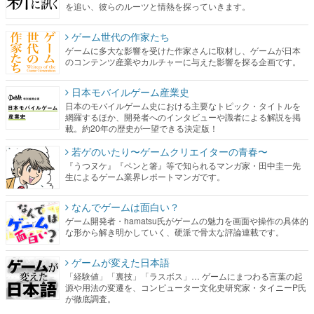
を追い、彼らのルーツと情熱を探っていきます。
ゲーム世代の作家たち
ゲームに多大な影響を受けた作家さんに取材し、ゲームが日本
のコンテンツ産業やカルチャーに与えた影響を探る企画です。
日本モバイルゲーム産業史
日本のモバイルゲーム史における主要なトピック・タイトルを
網羅するほか、開発者へのインタビューや識者による解説を掲
載。約20年の歴史が一望できる決定版！
若ゲのいたり〜ゲームクリエイターの青春〜
『うつヌケ』『ペンと箸』等で知られるマンガ家・田中圭一先
生によるゲーム業界レポートマンガです。
なんでゲームは面白い？
ゲーム開発者・hamatsu氏がゲームの魅力を画面や操作の具体的
な形から解き明かしていく、硬派で骨太な評論連載です。
ゲームが変えた日本語
「経験値」「裏技」「ラスボス」… ゲームにまつわる言葉の起
源や用法の変遷を、コンピューター文化史研究家・タイニーP氏
が徹底調査。