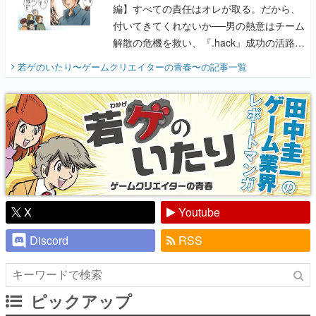
編】すべての責任はオレが取る。だから、
付いてきてくれないか──男の熱意はチーム
解散の危機を救い、『.hack』成功の活路を
開く。業界の快男児・松山 洋に流れる血は
若ゲのいたり〜ゲームクリエイターの青春〜
の記事一覧
『少年ジャンプ』色だった【若ゲのいた
り】
X
Youtube
Discord
RSS
ピックアップ