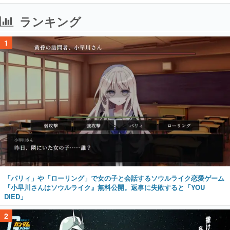
ランキング
1
「パリィ」や「ローリング」で女の子と会話するソウルライク恋愛ゲーム
『小早川さんはソウルライク』無料公開。返事に失敗すると「YOU
DIED」
2