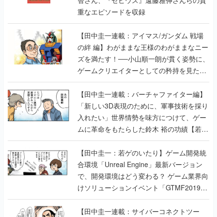
重なエピソードを収録
【田中圭一連載：アイマス/ガンダム 戦場
の絆 編】わがままな王様のわがままなニー
ズを満たす！──小山順一朗が貫く姿勢に、
ゲームクリエイターとしての矜持を見た
【若ゲのいたり最終回】
【田中圭一連載：バーチャファイター編】
「新しい3D表現のために、軍事技術を採り
入れたい」世界情勢を味方につけて、ゲー
ムに革命をもたらした鈴木 裕の功績【若ゲ
のいたり】
【田中圭一：若ゲのいたり】ゲーム開発統
合環境「Unreal Engine」最新バージョン
で、開発環境はどう変わる？ ゲーム業界向
けソリューションイベント「GTMF2019」
に行って、より理解を深めよう【PR】
【田中圭一連載：サイバーコネクトツー