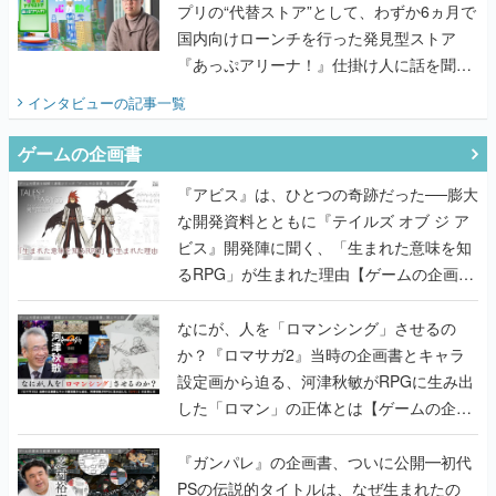
プリの“代替ストア”として、わずか6ヵ月で
国内向けローンチを行った発見型ストア
『あっぷアリーナ！』仕掛け人に話を聞い
てみた
インタビュー
の記事一覧
ゲームの企画書
『アビス』は、ひとつの奇跡だった──膨大
な開発資料とともに『テイルズ オブ ジ ア
ビス』開発陣に聞く、「生まれた意味を知
るRPG」が生まれた理由【ゲームの企画
書】
なにが、人を「ロマンシング」させるの
か？『ロマサガ2』当時の企画書とキャラ
設定画から迫る、河津秋敏がRPGに生み出
した「ロマン」の正体とは【ゲームの企画
書】
『ガンパレ』の企画書、ついに公開━初代
PSの伝説的タイトルは、なぜ生まれたの