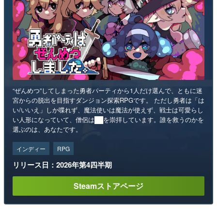
“ぜんめつ”してしまった勇者パーティから1人だけ選んで、ともに迷
宮からの脱出を目指すダンジョン探索RPGです。 ただし勇者は「は
い/いいえ」しか喋れず、魔法使いは魔法が使えず、戦士は可愛らし
い人形になっていて、僧侶は██を崇拝しています。誰を救うのかを
選ぶのは、あなたです。
インディー
RPG
リリース日：2026年第4四半期
Steamストアページ