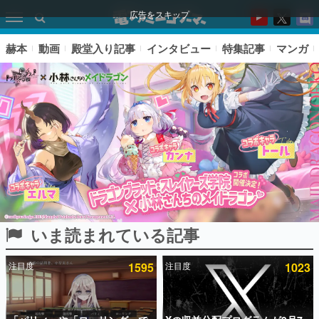
広告をスキップ
赫本
動画
殿堂入り記事
インタビュー
特集記事
マンガ
いま読まれている記事
ピックアップ
注目度
1595
注目度
1023
電ファミのいま読まれている記事ランキング
アプリセール情報