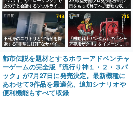
「パリィ」や「ローリング」で
Xの収益分配プログラムが9月7
女の子と会話するソウルライク
日をもって終了へ。新たな収益
インタビュー
恋愛ゲーム『小早川さんはソウ
化制度「Original Content
注目度
748
注目度
715
ルライク』無料公開。返事に失
Rewards Program」を発表
連載・特集一覧
敗すると「YOU DIED」
殿堂入り記事
不死身のニワトリと宇宙船を探
『機動戦士ガンダム』の「シャ
SNS拡散数が数千以上！ ページビュー数万以上！ などな
ど。多くの人々に読まれた、電ファミ渾身の“殿堂入り”記
索する“非常に好評”なサバイバ
ア専用ザクⅡ」をイメージした
事をまとめました。
ルゲーム『Breathedge』が無
散水ホースリールが予約開始。
料で配布中。入手できる期間は8
本体にはシャアのパーソナルマ
都市伝説を題材とするホラーアドベンチャ
ゲームの企画書
月10日まで
ークやジオン公国軍のエンブレ
名作ゲームクリエイターの方々に製作時のエピソードをお
ーゲームの完全版『流行り神１・２・３パ
ム、型式番号などを配置
聞きし、ヒットする企画（ゲーム）とは何か？を探ってい
きます。
ック』が7月27日に発売決定。最新機種に
赫本
あわせて3作品を最適化、追加シナリオや
この物語を解いてはいけない。『赫本』は、〈試験問題〉
便利機能もすべて収録
の形をした短編ホラー小説集です。
新世代に訊く
これからのデジタルゲーム市場を担う若きクリエイター達
の姿を追い、彼らのルーツと情熱を探っていきます。
ゲーム世代の作家たち
ゲームに多大な影響を受けた作家さんに取材し、ゲームが