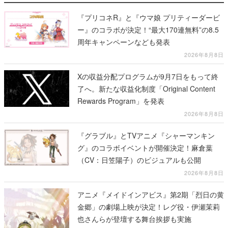
『プリコネR』と『ウマ娘 プリティーダービ
ー』のコラボが決定！“最大170連無料”の8.5
周年キャンペーンなども発表
2026年8月8日
Xの収益分配プログラムが9月7日をもって終
了へ。新たな収益化制度「Original Content
Rewards Program」を発表
2026年8月8日
『グラブル』とTVアニメ『シャーマンキン
グ』のコラボイベントが開催決定！麻倉葉
（CV：日笠陽子）のビジュアルも公開
2026年8月8日
アニメ『メイドインアビス』第2期「烈日の黄
金郷」の劇場上映が決定！レグ役・伊瀬茉莉
也さんらが登壇する舞台挨拶も実施