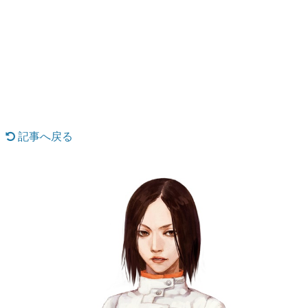
日本のコンテンツ産業やカルチャーに与えた影響を探る企
画です。
日本モバイルゲーム産業史
日本のモバイルゲーム史における主要なトピック・タイト
ルを網羅するほか、開発者へのインタビューや識者による
解説を掲載。約20年の歴史が一望できる決定版！
若ゲのいたり〜ゲームクリエイターの青春〜
『うつヌケ』『ペンと箸』等で知られるマンガ家・田中圭
一先生によるゲーム業界レポートマンガです。
記事へ戻る
なんでゲームは面白い？
ゲーム開発者・hamatsu氏がゲームの魅力を画面や操作の
具体的な形から解き明かしていく、硬派で骨太な評論連載
です。
ゲームが変えた日本語
「経験値」「裏技」「ラスボス」… ゲームにまつわる言葉
の起源や用法の変遷を、コンピューター文化史研究家・タ
イニーP氏が徹底調査。
カテゴリ
特集記事