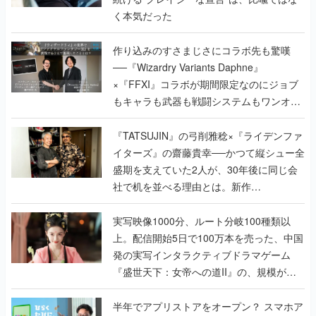
く本気だった
作り込みのすさまじさにコラボ先も驚嘆
──『Wizardry Variants Daphne』
×『FFXI』コラボが期間限定なのにジョブ
もキャラも武器も戦闘システムもワンオフ
で作り込まれた理由を両ディレクターに聞
く
『TATSUJIN』の弓削雅稔×『ライデンファ
イターズ』の齋藤貴幸──かつて縦シュー全
盛期を支えていた2人が、30年後に同じ会
社で机を並べる理由とは。新作
『TATSUJIN EXTREME』で初タッグを組
んだレジェンド2人に訊く開発秘話
実写映像1000分、ルート分岐100種類以
上。配信開始5日で100万本を売った、中国
発の実写インタラクティブドラマゲーム
『盛世天下：女帝への道II』の、規模が違
うこだわりをプロデューサーに聞いた
半年でアプリストアをオープン？ スマホア