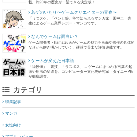
載。約20年の歴史が一望できる決定版！
若ゲのいたり〜ゲームクリエイターの青春〜
『うつヌケ』『ペンと箸』等で知られるマンガ家・田中圭一先
生によるゲーム業界レポートマンガです。
なんでゲームは面白い？
ゲーム開発者・hamatsu氏がゲームの魅力を画面や操作の具体的
な形から解き明かしていく、硬派で骨太な評論連載です。
ゲームが変えた日本語
「経験値」「裏技」「ラスボス」… ゲームにまつわる言葉の起
源や用法の変遷を、コンピューター文化史研究家・タイニーP氏
が徹底調査。
カテゴリ
特集記事
マンガ
女性向け
アプリレビュー