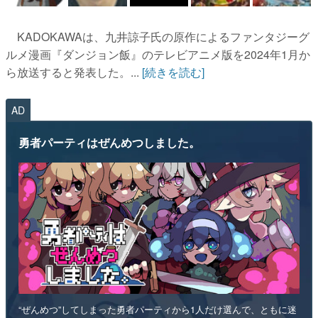
KADOKAWAは、九井諒子氏の原作によるファンタジーグ
ルメ漫画『ダンジョン飯』のテレビアニメ版を2024年1月か
ら放送すると発表した。...
[続きを読む]
AD
勇者パーティはぜんめつしました。
“ぜんめつ”してしまった勇者パーティから1人だけ選んで、ともに迷