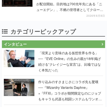
が配信開始。目的地は700光年先にある「ニ
ューエデン」、不燃の管理者としてクローン
人間を増やし、加工して神に捧げる
2026年8月8日
カテゴリーピックアップ
インタビュー
「現実より意味のある仮想世界を作る」
──『EVE Online』の生みの親が18年掲げ
続ける”クレイジーな宣言”は、比喩ではな
く本気だった
作り込みのすさまじさにコラボ先も驚嘆
──『Wizardry Variants Daphne』
×『FFXI』コラボが期間限定なのにジョブ
もキャラも武器も戦闘システムもワンオフ
で作り込まれた理由を両ディレクターに聞