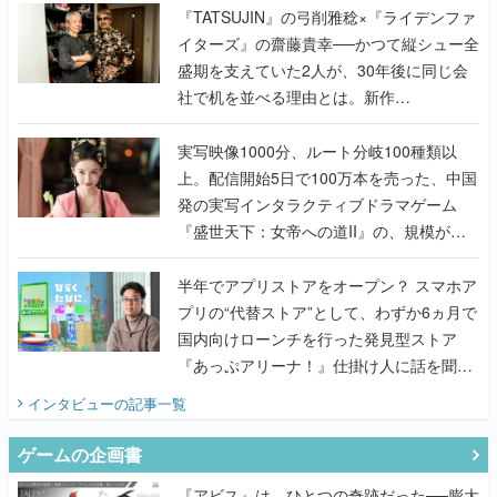
く
『TATSUJIN』の弓削雅稔×『ライデンファ
イターズ』の齋藤貴幸──かつて縦シュー全
盛期を支えていた2人が、30年後に同じ会
社で机を並べる理由とは。新作
『TATSUJIN EXTREME』で初タッグを組
んだレジェンド2人に訊く開発秘話
実写映像1000分、ルート分岐100種類以
上。配信開始5日で100万本を売った、中国
発の実写インタラクティブドラマゲーム
『盛世天下：女帝への道II』の、規模が違
うこだわりをプロデューサーに聞いた
半年でアプリストアをオープン？ スマホア
プリの“代替ストア”として、わずか6ヵ月で
国内向けローンチを行った発見型ストア
『あっぷアリーナ！』仕掛け人に話を聞い
てみた
インタビュー
の記事一覧
ゲームの企画書
『アビス』は、ひとつの奇跡だった──膨大