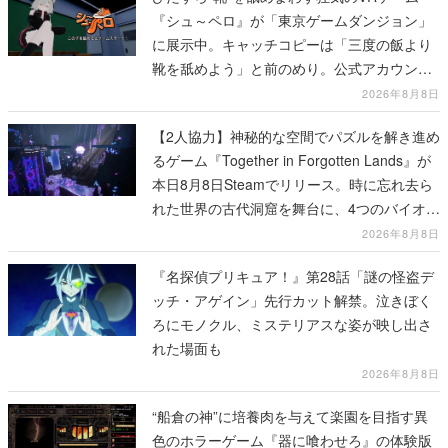
『シュ～ペロ』が「東京ゲームダンジョン」
に展示中。キャッチコピーは「三度の飯より
靴を舐めよう」と前のめり。公式アカウント
も開設され、2026年リリースに向けて開発中
2026年8月8日
【2人協力】神秘的な空間でパズルを解き進め
るゲーム『Together in Forgotten Lands』が
本日8月8日Steamでリリース。時に忘れ去ら
れた世界の古代洞窟を舞台に、4つのバイオー
ムを探索しながら脱出を目指す
2026年8月8日
『名探偵プリキュア！』第28話「謎の怪盗デ
ッチ・アゲイン」先行カット解禁。泣きぼく
ろにモノクル、ミステリアスな姿が映し出さ
れた場面も
2026年8月8日
“船倉の神”に培養肉を与えて楽園を目指す異
色のホラーゲーム『器に喰わせろ』の体験版