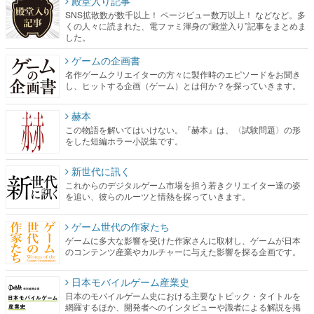
殿堂入り記事
SNS拡散数が数千以上！ ページビュー数万以上！ などなど。多
くの人々に読まれた、電ファミ渾身の“殿堂入り”記事をまとめま
した。
ゲームの企画書
名作ゲームクリエイターの方々に製作時のエピソードをお聞き
し、ヒットする企画（ゲーム）とは何か？を探っていきます。
赫本
この物語を解いてはいけない。『赫本』は、〈試験問題〉の形
をした短編ホラー小説集です。
新世代に訊く
これからのデジタルゲーム市場を担う若きクリエイター達の姿
を追い、彼らのルーツと情熱を探っていきます。
ゲーム世代の作家たち
ゲームに多大な影響を受けた作家さんに取材し、ゲームが日本
のコンテンツ産業やカルチャーに与えた影響を探る企画です。
日本モバイルゲーム産業史
日本のモバイルゲーム史における主要なトピック・タイトルを
網羅するほか、開発者へのインタビューや識者による解説を掲