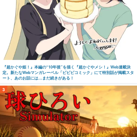
『超かぐや姫！』本編の“10年後”を描く『超かぐやメシ！』Web連載決
定。新たなWebマンガレーベル「ビビビコミック」にて特別話が掲載スタ
ート、あのお話には…まだ続きがある！
3