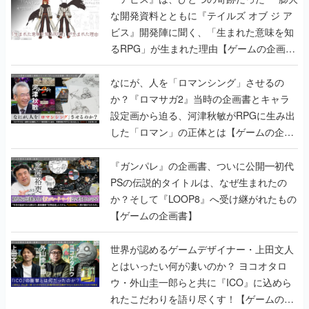
な開発資料とともに『テイルズ オブ ジ ア
ビス』開発陣に聞く、「生まれた意味を知
るRPG」が生まれた理由【ゲームの企画
書】
なにが、人を「ロマンシング」させるの
か？『ロマサガ2』当時の企画書とキャラ
設定画から迫る、河津秋敏がRPGに生み出
した「ロマン」の正体とは【ゲームの企画
書】
『ガンパレ』の企画書、ついに公開━初代
PSの伝説的タイトルは、なぜ生まれたの
か？そして『LOOP8』へ受け継がれたもの
【ゲームの企画書】
世界が認めるゲームデザイナー・上田文人
とはいったい何が凄いのか？ ヨコオタロ
ウ・外山圭一郎らと共に『ICO』に込めら
れたこだわりを語り尽くす！【ゲームの企