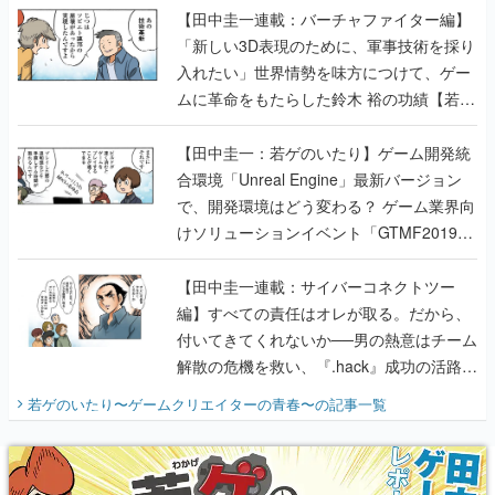
【田中圭一連載：バーチャファイター編】
「新しい3D表現のために、軍事技術を採り
入れたい」世界情勢を味方につけて、ゲー
ムに革命をもたらした鈴木 裕の功績【若ゲ
のいたり】
【田中圭一：若ゲのいたり】ゲーム開発統
合環境「Unreal Engine」最新バージョン
で、開発環境はどう変わる？ ゲーム業界向
けソリューションイベント「GTMF2019」
に行って、より理解を深めよう【PR】
【田中圭一連載：サイバーコネクトツー
編】すべての責任はオレが取る。だから、
付いてきてくれないか──男の熱意はチーム
解散の危機を救い、『.hack』成功の活路を
開く。業界の快男児・松山 洋に流れる血は
若ゲのいたり〜ゲームクリエイターの青春〜
の記事一覧
『少年ジャンプ』色だった【若ゲのいた
り】