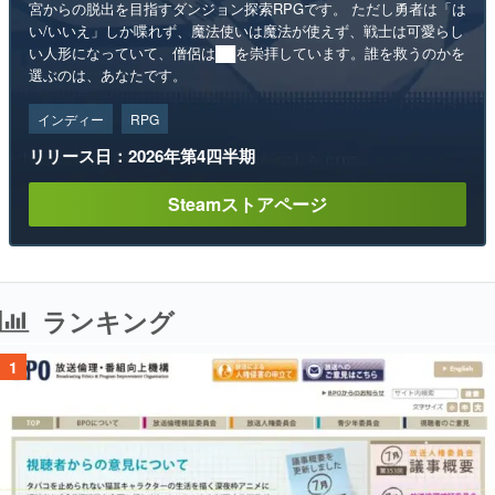
宮からの脱出を目指すダンジョン探索RPGです。 ただし勇者は「は
い/いいえ」しか喋れず、魔法使いは魔法が使えず、戦士は可愛らし
い人形になっていて、僧侶は██を崇拝しています。誰を救うのかを
選ぶのは、あなたです。
インディー
RPG
リリース日：2026年第4四半期
Steamストアページ
ランキング
1