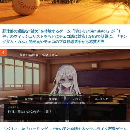
野球部の過酷な“補欠”を体験するゲーム『球ひろいSimulator』が「1
件」のウィッシュリストをもとにチェコ語に対応しSNSで話題に。『キン
グダム・カム』開発元やチェコのプロ野球選手から称賛の声
4
「パリィ」や「ローリング」で女の子と会話するソウルライク恋愛ゲーム