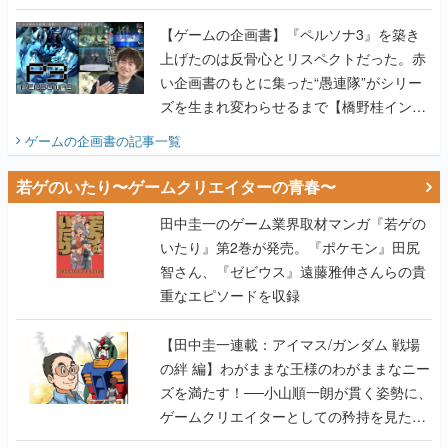
画書】
【ゲームの企画書】『ペルソナ3』を築き
上げたのは反骨心とリスペクトだった。赤
い企画書のもとに集った“愚連隊”がシリー
ズを生まれ変わらせるまで【橋野桂インタ
ビュー】
ゲームの企画書
の記事一覧
若ゲのいたり〜ゲームクリエイターの青春〜
田中圭一のゲーム業界取材マンガ『若ゲの
いたり』第2巻が発売。『ポケモン』田尻
智さん、『ゼビウス』遠藤雅伸さんらの貴
重なエピソードを収録
【田中圭一連載：アイマス/ガンダム 戦場
の絆 編】わがままな王様のわがままなニー
ズを満たす！──小山順一朗が貫く姿勢に、
ゲームクリエイターとしての矜持を見た
【若ゲのいたり最終回】