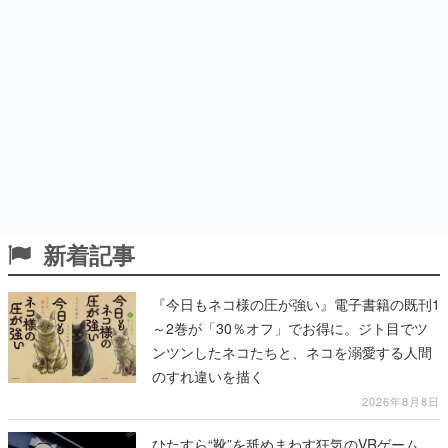
新着記事
『今日もネコ様の圧が強い』電子書籍の既刊1
～2巻が「30％オフ」でお得に。ジト目でツ
ンツンしたネコたちと、ネコを溺愛する人間
のすれ違いを描く
2026年8月8日
ひたすら“靴”を舐めまわす狂気のVRゲーム