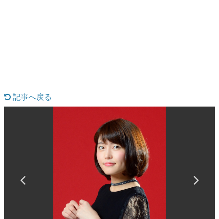
日本のコンテンツ産業やカルチャーに与えた影響を探る企
画です。
日本モバイルゲーム産業史
日本のモバイルゲーム史における主要なトピック・タイト
ルを網羅するほか、開発者へのインタビューや識者による
解説を掲載。約20年の歴史が一望できる決定版！
若ゲのいたり〜ゲームクリエイターの青春〜
『うつヌケ』『ペンと箸』等で知られるマンガ家・田中圭
一先生によるゲーム業界レポートマンガです。
記事へ戻る
なんでゲームは面白い？
ゲーム開発者・hamatsu氏がゲームの魅力を画面や操作の
具体的な形から解き明かしていく、硬派で骨太な評論連載
です。
ゲームが変えた日本語
「経験値」「裏技」「ラスボス」… ゲームにまつわる言葉
の起源や用法の変遷を、コンピューター文化史研究家・タ
イニーP氏が徹底調査。
カテゴリ
特集記事