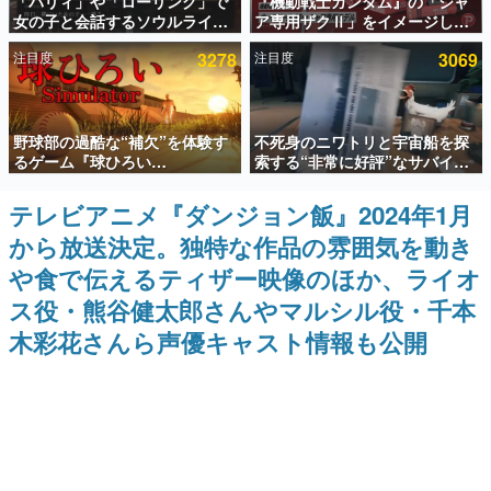
「パリィ」や「ローリング」で
『機動戦士ガンダム』の「シャ
女の子と会話するソウルライク
ア専用ザクⅡ」をイメージした
インタビュー
恋愛ゲーム『小早川さんはソウ
散水ホースリールが予約開始。
注目度
3278
注目度
3069
ルライク』無料公開。返事に失
本体にはシャアのパーソナルマ
連載・特集一覧
敗すると「YOU DIED」
ークやジオン公国軍のエンブレ
ム、型式番号などを配置
殿堂入り記事
野球部の過酷な“補欠”を体験す
不死身のニワトリと宇宙船を探
SNS拡散数が数千以上！ ページビュー数万以上！ などな
ど。多くの人々に読まれた、電ファミ渾身の“殿堂入り”記
るゲーム『球ひろい
索する“非常に好評”なサバイバ
事をまとめました。
Simulator』が「1件」のウィッ
ルゲーム『Breathedge』が無
シュリストをもとにチェコ語に
料で配布中。入手できる期間は8
テレビアニメ『ダンジョン飯』2024年1月
ゲームの企画書
対応しSNSで話題に。『キング
月10日まで
名作ゲームクリエイターの方々に製作時のエピソードをお
から放送決定。独特な作品の雰囲気を動き
ダム・カム』開発元やチェコの
聞きし、ヒットする企画（ゲーム）とは何か？を探ってい
プロ野球選手から称賛の声
きます。
や食で伝えるティザー映像のほか、ライオ
赫本
ス役・熊谷健太郎さんやマルシル役・千本
この物語を解いてはいけない。『赫本』は、〈試験問題〉
木彩花さんら声優キャスト情報も公開
の形をした短編ホラー小説集です。
新世代に訊く
これからのデジタルゲーム市場を担う若きクリエイター達
の姿を追い、彼らのルーツと情熱を探っていきます。
ゲーム世代の作家たち
ゲームに多大な影響を受けた作家さんに取材し、ゲームが