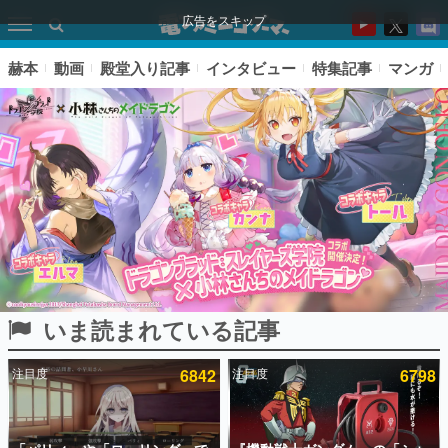
広告をスキップ
赫本
動画
殿堂入り記事
インタビュー
特集記事
マンガ
いま読まれている記事
ピックアップ
注目度
6842
注目度
6798
電ファミのいま読まれている記事ランキング
アプリセール情報