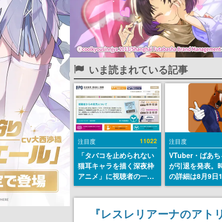
いま読まれている記事
11022
注目度
注目度
「タバコを止められない
VTuber・ばあ
猫耳キャラを描く深夜枠
が引退を発表。
アニメ」に視聴者の一部
の詳細は8月9日
から批判意見。違法薬物
の配信で説明
の使用と思しき描写も含
めて、BPOが議論を交わ
『レスレリアーナのアト
す