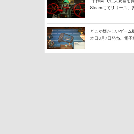
“手作業”で巨大要塞を操
Steamにてリリース
撃をブチかませるロマ
どこか懐かしいゲーム
本日8月7日発売。電
に耳を傾ける