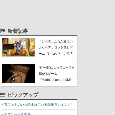
新着記事
「けもの」たちが通う小
さなヘアサロンを営むゲ
ーム『けものたちの髪切
り屋』体験版が配信開
始。悩みを持ったお客様
“ビー玉”になってコースを
と会話を交わし“本当に望
転がるゲーム
んでる髪型”を見つけ出す
『Marblearium』の体験
版がSteamで本日8月7日
より配信。Lo-Fiビートに
ピックアップ
乗って奇妙な空間を探検
電ファミのいま読まれている記事ランキング
アプリセール情報