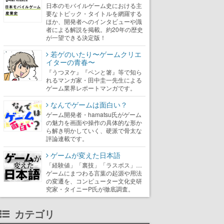
日本のモバイルゲーム史における主
要なトピック・タイトルを網羅する
ほか、開発者へのインタビューや識
者による解説を掲載。約20年の歴史
が一望できる決定版！
若ゲのいたり〜ゲームクリエ
イターの青春〜
『うつヌケ』『ペンと箸』等で知ら
れるマンガ家・田中圭一先生による
ゲーム業界レポートマンガです。
なんでゲームは面白い？
ゲーム開発者・hamatsu氏がゲーム
の魅力を画面や操作の具体的な形か
ら解き明かしていく、硬派で骨太な
評論連載です。
ゲームが変えた日本語
「経験値」「裏技」「ラスボス」…
ゲームにまつわる言葉の起源や用法
の変遷を、コンピューター文化史研
究家・タイニーP氏が徹底調査。
カテゴリ