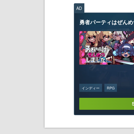
AD
勇者パーティはぜんめ
インディー
RPG