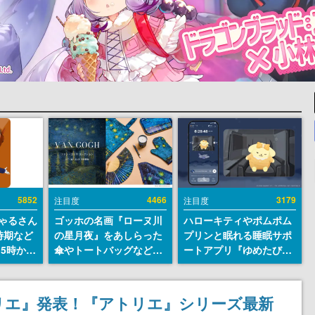
5852
4466
3179
注目度
注目度
ちゃるさん
ゴッホの名画『ローヌ川
ハローキティやポムポム
時期など
の星月夜』をあしらった
プリンと眠れる睡眠サポ
15時から
傘やトートバッグなどが
ートアプリ『ゆめたび』
登場。8月7日21時より2
が配信中。キャラごとの
日間限定で予約販売
ASMRや目覚ましアラー
ムも搭載
リエ』発表！『アトリエ』シリーズ最新