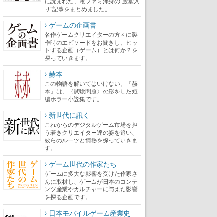
に読まれた、電ファミ渾身の“殿堂入
り”記事をまとめました。
ゲームの企画書
名作ゲームクリエイターの方々に製
作時のエピソードをお聞きし、ヒッ
トする企画（ゲーム）とは何か？を
探っていきます。
赫本
この物語を解いてはいけない。『赫
本』は、〈試験問題〉の形をした短
編ホラー小説集です。
新世代に訊く
これからのデジタルゲーム市場を担
う若きクリエイター達の姿を追い、
彼らのルーツと情熱を探っていきま
す。
ゲーム世代の作家たち
ゲームに多大な影響を受けた作家さ
んに取材し、ゲームが日本のコンテ
ンツ産業やカルチャーに与えた影響
を探る企画です。
日本モバイルゲーム産業史