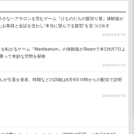
小さなヘアサロンを営むゲーム『けものたちの髪切り屋』体験版が
たお客様と会話を交わし“本当に望んでる髪型”を見つけ出す
2026年8月7日
を転がるゲーム『Marblearium』の体験版がSteamで本日8月7日よ
トに乗って奇妙な空間を探検
2026年8月7日
るさんが引退を発表。時期などの詳細は8月9日15時からの配信で説明
2026年8月7日