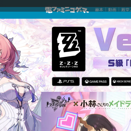
赫本
動画
殿堂