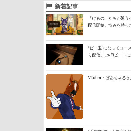
新着記事
「けもの」たちが通う
配信開始。悩みを持っ
“ビー玉”になってコース
り配信。Lo-Fiビー
VTuber・ばあちゃ