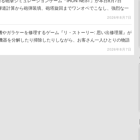
る砲撃シミュレーションゲーム『IRON NEST』が本日8月7日
。弾道計算から砲弾装填、砲塔旋回までワンオペでこなし、強烈な一
ンある作品
2026年8月7日
機やガラケーを修理するゲーム『リ・ストーリー: 思い出修理屋』が
子機器を分解したり掃除したりしながら、お客さん一人ひとりの物語
2026年8月7日