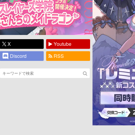
X
Youtube
Discord
RSS