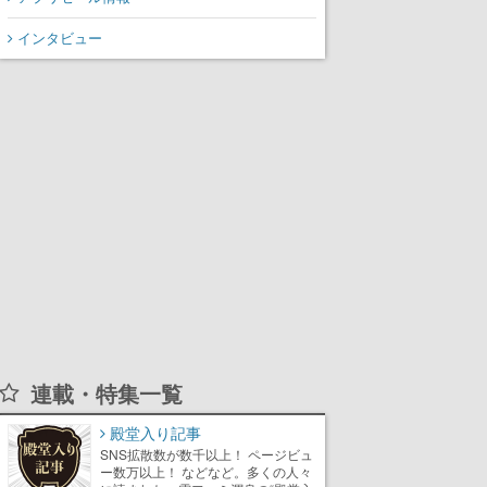
インタビュー
連載・特集一覧
殿堂入り記事
SNS拡散数が数千以上！ ページビュ
ー数万以上！ などなど。多くの人々