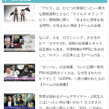
『アビス』は、ひとつの奇跡だった──膨大
な開発資料とともに『テイルズ オブ ジ ア
ビス』開発陣に聞く、「生まれた意味を知
るRPG」が生まれた理由【ゲームの企画
書】
なにが、人を「ロマンシング」させるの
か？『ロマサガ2』当時の企画書とキャラ
設定画から迫る、河津秋敏がRPGに生み出
した「ロマン」の正体とは【ゲームの企画
書】
『ガンパレ』の企画書、ついに公開━初代
PSの伝説的タイトルは、なぜ生まれたの
か？そして『LOOP8』へ受け継がれたもの
【ゲームの企画書】
世界が認めるゲームデザイナー・上田文人
とはいったい何が凄いのか？ ヨコオタロ
ウ・外山圭一郎らと共に『ICO』に込めら