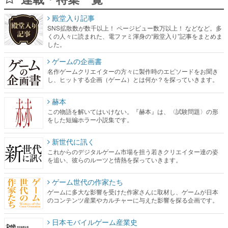
殿堂入り記事
SNS拡散数が数千以上！ ページビュー数万以上！ などなど。多
くの人々に読まれた、電ファミ渾身の“殿堂入り”記事をまとめま
した。
ゲームの企画書
名作ゲームクリエイターの方々に製作時のエピソードをお聞き
し、ヒットする企画（ゲーム）とは何か？を探っていきます。
赫本
この物語を解いてはいけない。『赫本』は、〈試験問題〉の形
をした短編ホラー小説集です。
新世代に訊く
これからのデジタルゲーム市場を担う若きクリエイター達の姿
を追い、彼らのルーツと情熱を探っていきます。
ゲーム世代の作家たち
ゲームに多大な影響を受けた作家さんに取材し、ゲームが日本
のコンテンツ産業やカルチャーに与えた影響を探る企画です。
日本モバイルゲーム産業史