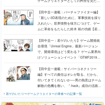
ゲームクリエイターとしての矜持を見た
【若ゲのいたり最終回】
【田中圭一連載：バーチャファイター編】
「新しい3D表現のために、軍事技術を採り
入れたい」世界情勢を味方につけて、ゲー
ムに革命をもたらした鈴木 裕の功績【若ゲ
のいたり】
【田中圭一：若ゲのいたり】ゲーム開発統
合環境「Unreal Engine」最新バージョン
で、開発環境はどう変わる？ ゲーム業界向
けソリューションイベント「GTMF2019」
に行って、より理解を深めよう【PR】
【田中圭一連載：サイバーコネクトツー
編】すべての責任はオレが取る。だから、
付いてきてくれないか──男の熱意はチーム
解散の危機を救い、『.hack』成功の活路を
開く。業界の快男児・松山 洋に流れる血は
若ゲのいたり〜ゲームクリエイターの青春〜
の記事一覧
『少年ジャンプ』色だった【若ゲのいた
り】