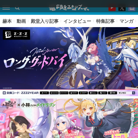
広告をスキップ
赫本
動画
殿堂入り記事
インタビュー
特集記事
マンガ
ピックアップ
電ファミのいま読まれている記事ランキング
アプリセール情報