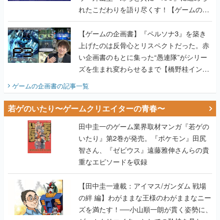
れたこだわりを語り尽くす！【ゲームの企
画書】
【ゲームの企画書】『ペルソナ3』を築き
上げたのは反骨心とリスペクトだった。赤
い企画書のもとに集った“愚連隊”がシリー
ズを生まれ変わらせるまで【橋野桂インタ
ビュー】
ゲームの企画書
の記事一覧
若ゲのいたり〜ゲームクリエイターの青春〜
田中圭一のゲーム業界取材マンガ『若ゲの
いたり』第2巻が発売。『ポケモン』田尻
智さん、『ゼビウス』遠藤雅伸さんらの貴
重なエピソードを収録
【田中圭一連載：アイマス/ガンダム 戦場
の絆 編】わがままな王様のわがままなニー
ズを満たす！──小山順一朗が貫く姿勢に、