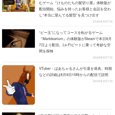
むゲーム『けものたちの髪切り屋』体験版が
配信開始。悩みを持ったお客様と会話を交わ
し“本当に望んでる髪型”を見つけ出す
2026年8月7日
“ビー玉”になってコースを転がるゲーム
『Marblearium』の体験版がSteamで本日8月
7日より配信。Lo-Fiビートに乗って奇妙な空
間を探検
2026年8月7日
VTuber・ばあちゃるさんが引退を発表。時期
などの詳細は8月9日15時からの配信で説明
2026年8月7日