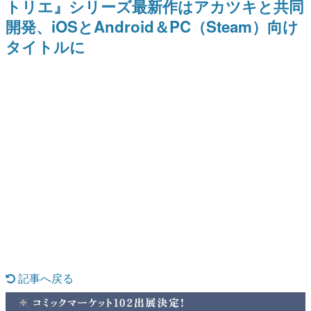
トリエ』シリーズ最新作はアカツキと共同
日本のコンテンツ産業やカルチャーに与えた影響を探る企
開発、iOSとAndroid＆PC（Steam）向け
画です。
タイトルに
日本モバイルゲーム産業史
日本のモバイルゲーム史における主要なトピック・タイト
ルを網羅するほか、開発者へのインタビューや識者による
解説を掲載。約20年の歴史が一望できる決定版！
若ゲのいたり〜ゲームクリエイターの青春〜
『うつヌケ』『ペンと箸』等で知られるマンガ家・田中圭
一先生によるゲーム業界レポートマンガです。
なんでゲームは面白い？
ゲーム開発者・hamatsu氏がゲームの魅力を画面や操作の
具体的な形から解き明かしていく、硬派で骨太な評論連載
です。
ゲームが変えた日本語
「経験値」「裏技」「ラスボス」… ゲームにまつわる言葉
の起源や用法の変遷を、コンピューター文化史研究家・タ
イニーP氏が徹底調査。
カテゴリ
記事へ戻る
特集記事