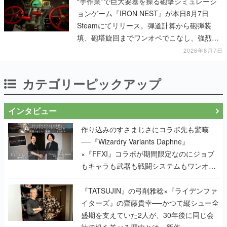
“手作業”で巨大要塞を操る砲撃シミュレーシ
ョンゲーム『IRON NEST』が本日8月7日
Steamにてリリース。弾道計算から砲弾装
填、砲塔旋回までワンオペでこなし、強烈な
一撃をブチかませるロマンある作品
2026年8月7日
カテゴリーピックアップ
インタビュー
作り込みのすさまじさにコラボ先も驚嘆
──『Wizardry Variants Daphne』
×『FFXI』コラボが期間限定なのにジョブ
もキャラも武器も戦闘システムもワンオフ
で作り込まれた理由を両ディレクターに聞
く
『TATSUJIN』の弓削雅稔×『ライデンファ
イターズ』の齋藤貴幸──かつて縦シュー全
盛期を支えていた2人が、30年後に同じ会
社で机を並べる理由とは。新作