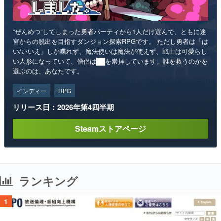
“ぜんめつ”してしまった勇者パーティから1人だけ選んで、ともに迷
宮からの脱出を目指すダンジョン探索RPGです。 ただし勇者は「は
い/いいえ」しか喋れず、魔法使いは魔法が使えず、戦士は可愛らし
い人形になっていて、僧侶は██を崇拝しています。誰を救うのかを
選ぶのは、あなたです。
インディー
RPG
リリース日：2026年第4四半期
Steamストアページ
ランキング
1