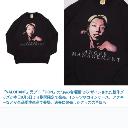
『VALORANT』元プロ「GON」の“あの名場面”がデザインされた新作グ
ッズが本日8月5日より期間限定で発売。Tシャツやコインケース、アクキ
ーなどが全品受注生産で登場、過去に発売したグッズの再販も