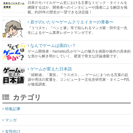
日本のモバイルゲーム史における主要なトピック・タイトルを
網羅するほか、開発者へのインタビューや識者による解説を掲
載。約20年の歴史が一望できる決定版！
若ゲのいたり〜ゲームクリエイターの青春〜
『うつヌケ』『ペンと箸』等で知られるマンガ家・田中圭一先
生によるゲーム業界レポートマンガです。
なんでゲームは面白い？
ゲーム開発者・hamatsu氏がゲームの魅力を画面や操作の具体的
な形から解き明かしていく、硬派で骨太な評論連載です。
ゲームが変えた日本語
「経験値」「裏技」「ラスボス」… ゲームにまつわる言葉の起
源や用法の変遷を、コンピューター文化史研究家・タイニーP氏
が徹底調査。
カテゴリ
特集記事
マンガ
女性向け