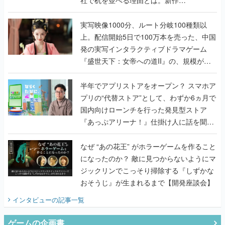
『TATSUJIN EXTREME』で初タッグを組
んだレジェンド2人に訊く開発秘話
実写映像1000分、ルート分岐100種類以
上。配信開始5日で100万本を売った、中国
発の実写インタラクティブドラマゲーム
『盛世天下：女帝への道II』の、規模が違
うこだわりをプロデューサーに聞いた
半年でアプリストアをオープン？ スマホア
プリの“代替ストア”として、わずか6ヵ月で
国内向けローンチを行った発見型ストア
『あっぷアリーナ！』仕掛け人に話を聞い
てみた
なぜ “あの花王” がホラーゲームを作ること
になったのか？ 敵に見つからないようにマ
ジックリンでこっそり掃除する『しずかな
おそうじ』が生まれるまで【開発座談会】
インタビュー
の記事一覧
ゲームの企画書