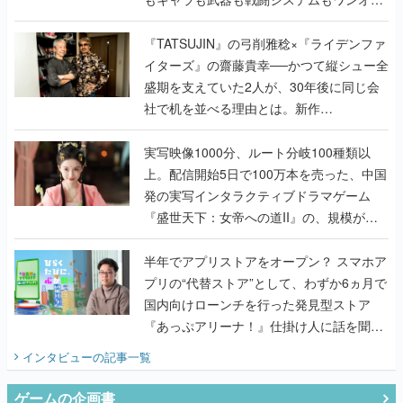
で作り込まれた理由を両ディレクターに聞
く
『TATSUJIN』の弓削雅稔×『ライデンファ
イターズ』の齋藤貴幸──かつて縦シュー全
盛期を支えていた2人が、30年後に同じ会
社で机を並べる理由とは。新作
『TATSUJIN EXTREME』で初タッグを組
んだレジェンド2人に訊く開発秘話
実写映像1000分、ルート分岐100種類以
上。配信開始5日で100万本を売った、中国
発の実写インタラクティブドラマゲーム
『盛世天下：女帝への道II』の、規模が違
うこだわりをプロデューサーに聞いた
半年でアプリストアをオープン？ スマホア
プリの“代替ストア”として、わずか6ヵ月で
国内向けローンチを行った発見型ストア
『あっぷアリーナ！』仕掛け人に話を聞い
てみた
インタビュー
の記事一覧
ゲームの企画書