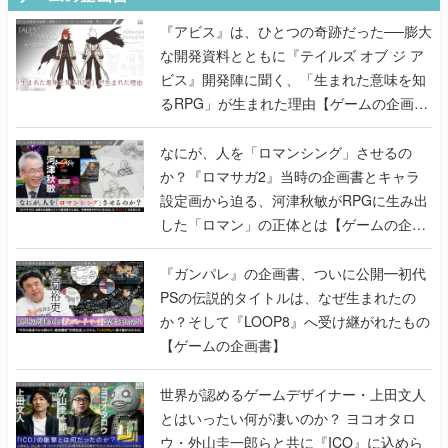
『アビス』は、ひとつの奇跡だった──膨大
な開発資料とともに『テイルズ オブ ジ ア
ビス』開発陣に聞く、「生まれた意味を知
るRPG」が生まれた理由【ゲームの企画
書】
なにが、人を「ロマンシング」させるの
か？『ロマサガ2』当時の企画書とキャラ
設定画から迫る、河津秋敏がRPGに生み出
した「ロマン」の正体とは【ゲームの企画
書】
『ガンパレ』の企画書、ついに公開━初代
PSの伝説的タイトルは、なぜ生まれたの
か？そして『LOOP8』へ受け継がれたもの
【ゲームの企画書】
世界が認めるゲームデザイナー・上田文人
とはいったい何が凄いのか？ ヨコオタロ
ウ・外山圭一郎らと共に『ICO』に込めら