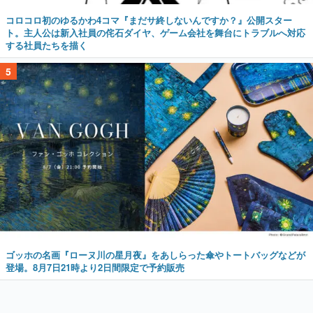
コロコロ初のゆるかわ4コマ『まだサ終しないんですか？』公開スター
ト。主人公は新入社員の侘石ダイヤ、ゲーム会社を舞台にトラブルへ対応
する社員たちを描く
5
ゴッホの名画『ローヌ川の星月夜』をあしらった傘やトートバッグなどが
登場。8月7日21時より2日間限定で予約販売