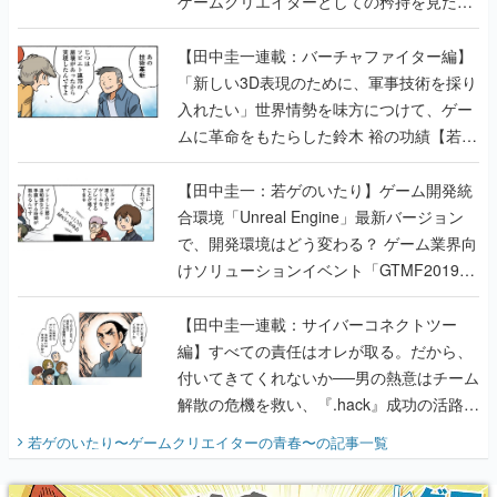
ゲームクリエイターとしての矜持を見た
【若ゲのいたり最終回】
【田中圭一連載：バーチャファイター編】
「新しい3D表現のために、軍事技術を採り
入れたい」世界情勢を味方につけて、ゲー
ムに革命をもたらした鈴木 裕の功績【若ゲ
のいたり】
【田中圭一：若ゲのいたり】ゲーム開発統
合環境「Unreal Engine」最新バージョン
で、開発環境はどう変わる？ ゲーム業界向
けソリューションイベント「GTMF2019」
に行って、より理解を深めよう【PR】
【田中圭一連載：サイバーコネクトツー
編】すべての責任はオレが取る。だから、
付いてきてくれないか──男の熱意はチーム
解散の危機を救い、『.hack』成功の活路を
開く。業界の快男児・松山 洋に流れる血は
若ゲのいたり〜ゲームクリエイターの青春〜
の記事一覧
『少年ジャンプ』色だった【若ゲのいた
り】