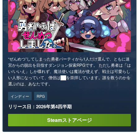
“ぜんめつ”してしまった勇者パーティから1人だけ選んで、ともに迷
宮からの脱出を目指すダンジョン探索RPGです。 ただし勇者は「は
い/いいえ」しか喋れず、魔法使いは魔法が使えず、戦士は可愛らし
い人形になっていて、僧侶は██を崇拝しています。誰を救うのかを
選ぶのは、あなたです。
インディー
RPG
リリース日：2026年第4四半期
Steamストアページ