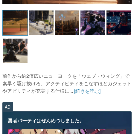
マンガ
女性向け
アプリレビュー
その他
電ファミニコゲーマーとは？
運営：株式会社マレ
前作から約2倍広いニューヨークを「ウェブ・ウィング」で
素早く駆け抜けろ。アクティビティをこなすほどガジェット
やアビリティが充実する仕様に...
[続きを読む]
AD
勇者パーティはぜんめつしました。