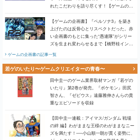
れたこだわりを語り尽くす！【ゲームの企
画書】
【ゲームの企画書】『ペルソナ3』を築き
上げたのは反骨心とリスペクトだった。赤
い企画書のもとに集った“愚連隊”がシリー
ズを生まれ変わらせるまで【橋野桂インタ
ビュー】
ゲームの企画書
の記事一覧
若ゲのいたり〜ゲームクリエイターの青春〜
田中圭一のゲーム業界取材マンガ『若ゲの
いたり』第2巻が発売。『ポケモン』田尻
智さん、『ゼビウス』遠藤雅伸さんらの貴
重なエピソードを収録
【田中圭一連載：アイマス/ガンダム 戦場
の絆 編】わがままな王様のわがままなニー
ズを満たす！──小山順一朗が貫く姿勢に、