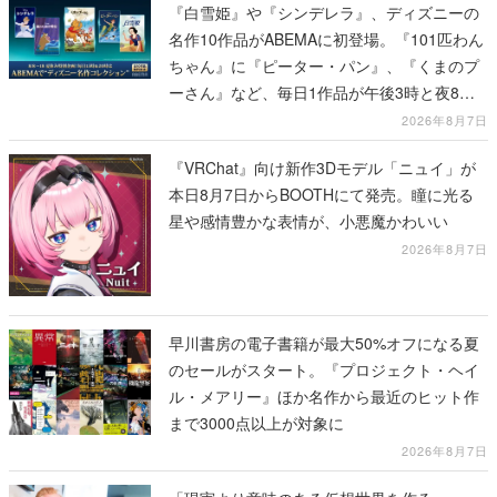
『白雪姫』や『シンデレラ』、ディズニーの
名作10作品がABEMAに初登場。『101匹わん
ちゃん』に『ピーター・パン』、『くまのプ
ーさん』など、毎日1作品が午後3時と夜8時
に2回放送
2026年8月7日
『VRChat』向け新作3Dモデル「ニュイ」が
本日8月7日からBOOTHにて発売。瞳に光る
星や感情豊かな表情が、小悪魔かわいい
2026年8月7日
早川書房の電子書籍が最大50%オフになる夏
のセールがスタート。『プロジェクト・ヘイ
ル・メアリー』ほか名作から最近のヒット作
まで3000点以上が対象に
2026年8月7日