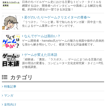
日本のモバイルゲーム史における主要なトピック・タイトルを
網羅するほか、開発者へのインタビューや識者による解説を掲
載。約20年の歴史が一望できる決定版！
若ゲのいたり〜ゲームクリエイターの青春〜
『うつヌケ』『ペンと箸』等で知られるマンガ家・田中圭一先
生によるゲーム業界レポートマンガです。
なんでゲームは面白い？
ゲーム開発者・hamatsu氏がゲームの魅力を画面や操作の具体的
な形から解き明かしていく、硬派で骨太な評論連載です。
ゲームが変えた日本語
「経験値」「裏技」「ラスボス」… ゲームにまつわる言葉の起
源や用法の変遷を、コンピューター文化史研究家・タイニーP氏
が徹底調査。
カテゴリ
特集記事
マンガ
女性向け