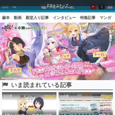
広告をスキップ
赫本
動画
殿堂入り記事
インタビュー
特集記事
マンガ
いま読まれている記事
ピックアップ
注目度
25047
注目度
21692
電ファミのいま読まれている記事ランキング
アプリセール情報