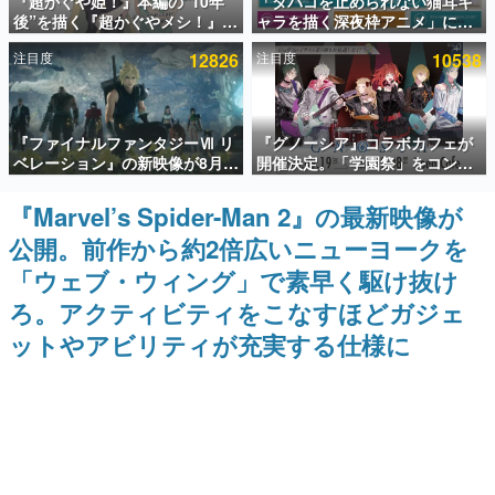
『超かぐや姫！』本編の“10年
「タバコを止められない猫耳キ
後”を描く『超かぐやメシ！』
ャラを描く深夜枠アニメ」に視
インタビュー
Web連載決定。新たなWebマン
聴者の一部から批判意見。違法
注目度
12826
注目度
10538
ガレーベル「ビビビコミック」
薬物の使用と思しき描写も含め
連載・特集一覧
にて特別話が掲載スタート、あ
て、BPOが議論を交わす
のお話には…まだ続きがある！
殿堂入り記事
『ファイナルファンタジーⅦ リ
『グノーシア』コラボカフェが
SNS拡散数が数千以上！ ページビュー数万以上！ などな
ど。多くの人々に読まれた、電ファミ渾身の“殿堂入り”記
ベレーション』の新映像が8月
開催決定。「学園祭」をコンセ
事をまとめました。
26日早朝に公開へ。『FF7』リ
プトに、模擬店やセツやSQ、ラ
メイクシリーズの完結編、
キオたちが学祭バンドを楽しむ
『Marvel’s Spider-Man 2』の最新映像が
ゲームの企画書
「gamescom」のオープニング
様子を切り取った新グッズが展
名作ゲームクリエイターの方々に製作時のエピソードをお
公開。前作から約2倍広いニューヨークを
ナイトライブにてディレクター
開
聞きし、ヒットする企画（ゲーム）とは何か？を探ってい
の浜口直樹氏が登壇する予定
きます。
「ウェブ・ウィング」で素早く駆け抜け
赫本
ろ。アクティビティをこなすほどガジェ
この物語を解いてはいけない。『赫本』は、〈試験問題〉
ットやアビリティが充実する仕様に
の形をした短編ホラー小説集です。
新世代に訊く
これからのデジタルゲーム市場を担う若きクリエイター達
の姿を追い、彼らのルーツと情熱を探っていきます。
ゲーム世代の作家たち
ゲームに多大な影響を受けた作家さんに取材し、ゲームが