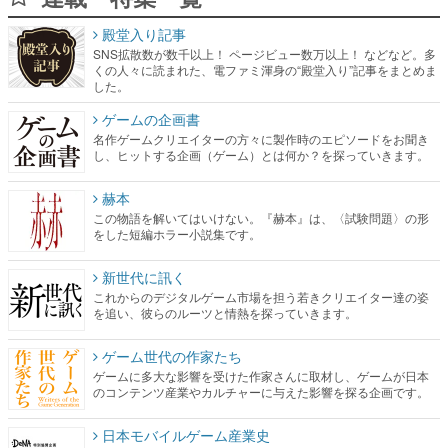
殿堂入り記事
SNS拡散数が数千以上！ ページビュー数万以上！ などなど。多
くの人々に読まれた、電ファミ渾身の“殿堂入り”記事をまとめま
した。
ゲームの企画書
名作ゲームクリエイターの方々に製作時のエピソードをお聞き
し、ヒットする企画（ゲーム）とは何か？を探っていきます。
赫本
この物語を解いてはいけない。『赫本』は、〈試験問題〉の形
をした短編ホラー小説集です。
新世代に訊く
これからのデジタルゲーム市場を担う若きクリエイター達の姿
を追い、彼らのルーツと情熱を探っていきます。
ゲーム世代の作家たち
ゲームに多大な影響を受けた作家さんに取材し、ゲームが日本
のコンテンツ産業やカルチャーに与えた影響を探る企画です。
日本モバイルゲーム産業史