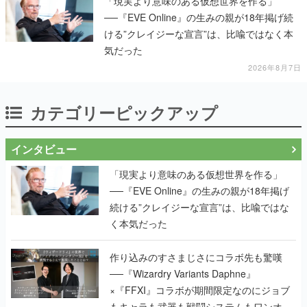
「現実より意味のある仮想世界を作る」
──『EVE Online』の生みの親が18年掲げ続
ける”クレイジーな宣言”は、比喩ではなく本
気だった
2026年8月7日
カテゴリーピックアップ
インタビュー
「現実より意味のある仮想世界を作る」
──『EVE Online』の生みの親が18年掲げ
続ける”クレイジーな宣言”は、比喩ではな
く本気だった
作り込みのすさまじさにコラボ先も驚嘆
──『Wizardry Variants Daphne』
×『FFXI』コラボが期間限定なのにジョブ
もキャラも武器も戦闘システムもワンオフ