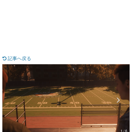
日本のコンテンツ産業やカルチャーに与えた影響を探る企
画です。
日本モバイルゲーム産業史
日本のモバイルゲーム史における主要なトピック・タイト
ルを網羅するほか、開発者へのインタビューや識者による
解説を掲載。約20年の歴史が一望できる決定版！
若ゲのいたり〜ゲームクリエイターの青春〜
『うつヌケ』『ペンと箸』等で知られるマンガ家・田中圭
一先生によるゲーム業界レポートマンガです。
記事へ戻る
なんでゲームは面白い？
ゲーム開発者・hamatsu氏がゲームの魅力を画面や操作の
具体的な形から解き明かしていく、硬派で骨太な評論連載
です。
ゲームが変えた日本語
「経験値」「裏技」「ラスボス」… ゲームにまつわる言葉
の起源や用法の変遷を、コンピューター文化史研究家・タ
イニーP氏が徹底調査。
カテゴリ
1 / 6
特集記事