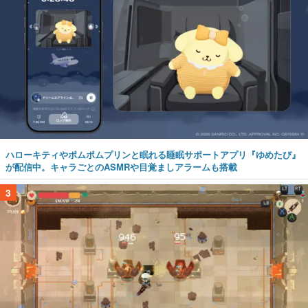
ハローキティやポムポムプリンと眠れる睡眠サポートアプリ『ゆめたび』
が配信中。キャラごとのASMRや目覚ましアラームも搭載
3