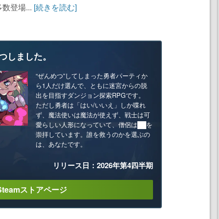
登場...
[続きを読む]
つしました。
“ぜんめつ”してしまった勇者パーティか
ら1人だけ選んで、ともに迷宮からの脱
出を目指すダンジョン探索RPGです。
ただし勇者は「はい/いいえ」しか喋れ
ず、魔法使いは魔法が使えず、戦士は可
愛らしい人形になっていて、僧侶は██を
崇拝しています。誰を救うのかを選ぶの
は、あなたです。
リリース日：2026年第4四半期
Steamストアページ