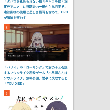
「タバコを止められない猫耳キャラを描く深
夜枠アニメ」に視聴者の一部から批判意見。
違法薬物の使用と思しき描写も含めて、BPO
が議論を交わす
2
「パリィ」や「ローリング」で女の子と会話
するソウルライク恋愛ゲーム『小早川さんは
ソウルライク』無料公開。返事に失敗すると
「YOU DIED」
3