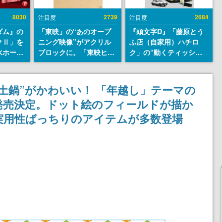
8030
2739
2684
注目度
注目度
ダム』の
「東映」の“あのオープ
『頭文字D』「藤原とう
クⅡ」を
ニング映像”がアクリル
ふ店（自家用）ハチロ
水ホース
ブロックに。「東映ヒス
ク」の“動くティッシュ
始。本体
トリカル グッズコレクシ
ケース”が買えるポップ
ーソナル
ョン」が8月下旬より発
アップショップが開催
公国軍の
売
へ。マンガの舞台である
土鍋”がかわいい！ 「年越し」テーマの
式番号な
群馬の「イオンモール高
ら発売決定。ドット絵のフィールドが描か
崎」にて、8月11日から8
月20日までの期間限定で
実用性ばっちりのアイテムが多数登場
開催予定