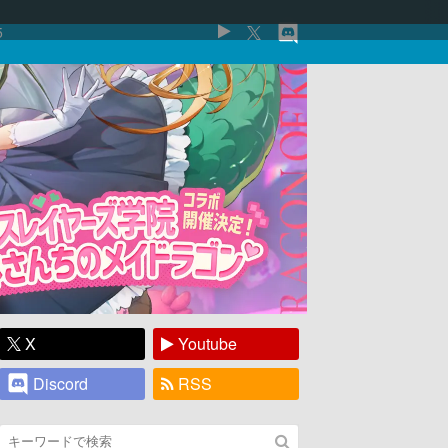
5
X
Youtube
Discord
RSS