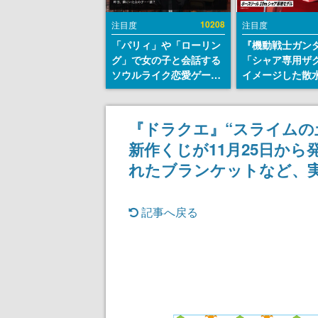
10208
注目度
注目度
「パリィ」や「ローリン
『機動戦士ガン
グ」で女の子と会話する
「シャア専用ザ
ソウルライク恋愛ゲーム
イメージした散
『小早川さんはソウルラ
リールが予約開
イク』無料公開。返事に
にはシャアのパ
失敗すると「YOU
マークやジオン
『ドラクエ』“スライムの
DIED」
エンブレム、型
新作くじが11月25日か
どを配置
れたブランケットなど、
記事へ戻る