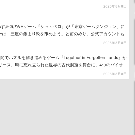
2026年8月8日
わす狂気のVRゲーム『シュ～ペロ』が「東京ゲームダンジョン」に
ーは「三度の飯より靴を舐めよう」と前のめり。公式アカウントも
リースに向けて開発中
2026年8月8日
ズルを解き進めるゲーム『Together in Forgotten Lands』が
でリリース。時に忘れ去られた世界の古代洞窟を舞台に、4つのバイオ
出を目指す
2026年8月8日