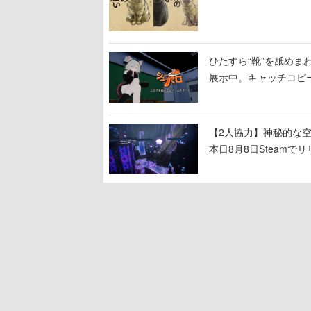
ひたすら“靴”を舐めま
展示中。キャッチコピ
開設され、2026年リ
【2人協力】神秘的な空間でパ
本日8月8日Steam
ームを探索しながら脱