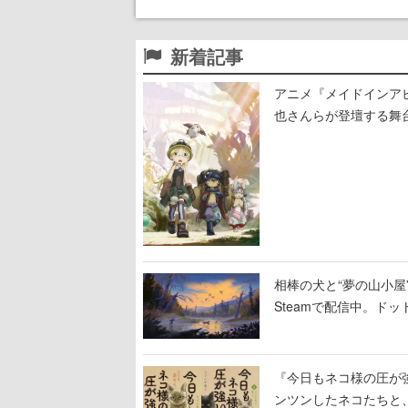
新着記事
アニメ『メイドインア
也さんらが登壇する舞
相棒の犬と“夢の山小屋”
Steamで配信中。ド
『今日もネコ様の圧が
ンツンしたネコたちと