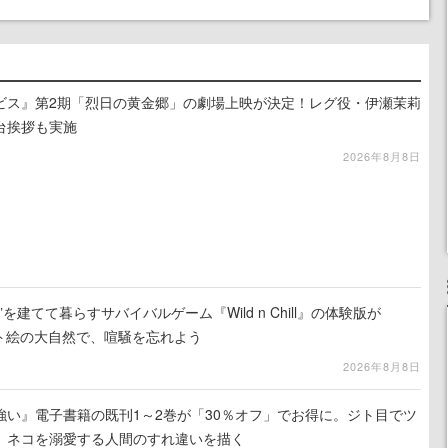
ビス』第2期「烈日の黄金郷」の劇場上映が決定！レグ役・伊瀬茉莉
台挨拶も実施
2026年8月8日
を建てて暮らすサバイバルゲーム『Wild n Chill』の体験版が
ット絵の大自然で、喧騒を忘れよう
2026年8月8日
強い』電子書籍の既刊1～2巻が「30％オフ」でお得に。ジト目でツ
、ネコを溺愛する人間のすれ違いを描く