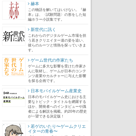
赫本
この物語を解いてはいけない。『赫
本』は、〈試験問題〉の形をした短
編ホラー小説集です。
新世代に訊く
これからのデジタルゲーム市場を担
う若きクリエイター達の姿を追い、
彼らのルーツと情熱を探っていきま
す。
ゲーム世代の作家たち
ゲームに多大な影響を受けた作家さ
んに取材し、ゲームが日本のコンテ
ンツ産業やカルチャーに与えた影響
を探る企画です。
日本モバイルゲーム産業史
日本のモバイルゲーム史における主
要なトピック・タイトルを網羅する
ほか、開発者へのインタビューや識
者による解説を掲載。約20年の歴史
が一望できる決定版！
若ゲのいたり〜ゲームクリエ
イターの青春〜