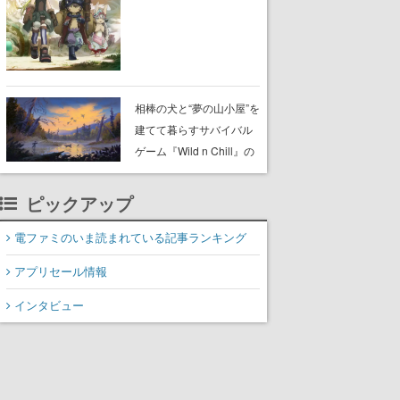
らが登壇する舞台挨拶も
実施
相棒の犬と“夢の山小屋”を
建てて暮らすサバイバル
ゲーム『Wild n Chill』の
体験版がSteamで配信
中。ドット絵の大自然
ピックアップ
で、喧騒を忘れよう
電ファミのいま読まれている記事ランキング
アプリセール情報
インタビュー