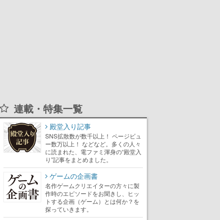
連載・特集一覧
殿堂入り記事
SNS拡散数が数千以上！ ページビュ
ー数万以上！ などなど。多くの人々
に読まれた、電ファミ渾身の“殿堂入
り”記事をまとめました。
ゲームの企画書
名作ゲームクリエイターの方々に製
作時のエピソードをお聞きし、ヒッ
トする企画（ゲーム）とは何か？を
探っていきます。