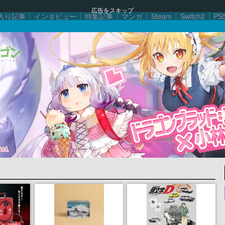
広告をスキップ
入り記事
インタビュー
特集記事
マンガ
Steam
Switch2
PS