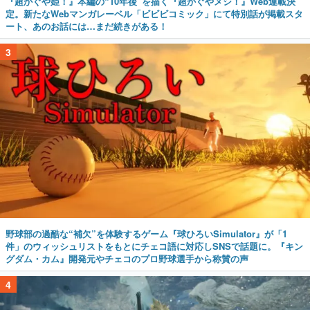
『超かぐや姫！』本編の“10年後”を描く『超かぐやメシ！』Web連載決
定。新たなWebマンガレーベル「ビビビコミック」にて特別話が掲載スタ
ート、あのお話には…まだ続きがある！
3
野球部の過酷な“補欠”を体験するゲーム『球ひろいSimulator』が「1
件」のウィッシュリストをもとにチェコ語に対応しSNSで話題に。『キン
グダム・カム』開発元やチェコのプロ野球選手から称賛の声
4