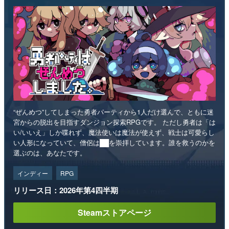
“ぜんめつ”してしまった勇者パーティから1人だけ選んで、ともに迷
宮からの脱出を目指すダンジョン探索RPGです。 ただし勇者は「は
い/いいえ」しか喋れず、魔法使いは魔法が使えず、戦士は可愛らし
い人形になっていて、僧侶は██を崇拝しています。誰を救うのかを
選ぶのは、あなたです。
インディー
RPG
リリース日：2026年第4四半期
Steamストアページ