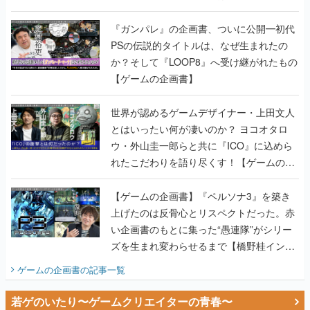
書】
『ガンパレ』の企画書、ついに公開━初代
PSの伝説的タイトルは、なぜ生まれたの
か？そして『LOOP8』へ受け継がれたもの
【ゲームの企画書】
世界が認めるゲームデザイナー・上田文人
とはいったい何が凄いのか？ ヨコオタロ
ウ・外山圭一郎らと共に『ICO』に込めら
れたこだわりを語り尽くす！【ゲームの企
画書】
【ゲームの企画書】『ペルソナ3』を築き
上げたのは反骨心とリスペクトだった。赤
い企画書のもとに集った“愚連隊”がシリー
ズを生まれ変わらせるまで【橋野桂インタ
ビュー】
ゲームの企画書
の記事一覧
若ゲのいたり〜ゲームクリエイターの青春〜