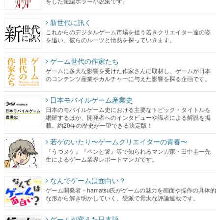
をした短編ホラー小説集です。
新世代に訊く
これからのデジタルゲーム市場を担う若きクリエイター達の姿
を追い、彼らのルーツと情熱を探っていきます。
ゲーム世代の作家たち
ゲームに多大な影響を受けた作家さんに取材し、ゲームが日本
のコンテンツ産業やカルチャーに与えた影響を探る企画です。
日本モバイルゲーム産業史
日本のモバイルゲーム史における主要なトピック・タイトルを
網羅するほか、開発者へのインタビューや識者による解説を掲
載。約20年の歴史が一望できる決定版！
若ゲのいたり〜ゲームクリエイターの青春〜
『うつヌケ』『ペンと箸』等で知られるマンガ家・田中圭一先
生によるゲーム業界レポートマンガです。
なんでゲームは面白い？
ゲーム開発者・hamatsu氏がゲームの魅力を画面や操作の具体的
な形から解き明かしていく、硬派で骨太な評論連載です。
ゲームが変えた日本語