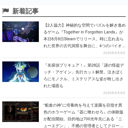
新着記事
【2人協力】神秘的な空間でパズルを解き進め
るゲーム『Together in Forgotten Lands』が
本日8月8日Steamでリリース。時に忘れ去ら
れた世界の古代洞窟を舞台に、4つのバイオー
ムを探索しながら脱出を目指す
2026年8月8日
『名探偵プリキュア！』第28話「謎の怪盗デ
ッチ・アゲイン」先行カット解禁。泣きぼく
ろにモノクル、ミステリアスな姿が映し出さ
れた場面も
2026年8月8日
“船倉の神”に培養肉を与えて楽園を目指す異
色のホラーゲーム『器に喰わせろ』の体験版
が配信開始。目的地は700光年先にある「ニ
ューエデン」、不燃の管理者としてクローン