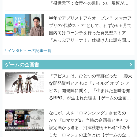
『盛世天下：女帝への道II』の、規模が違
うこだわりをプロデューサーに聞いた
半年でアプリストアをオープン？ スマホア
プリの“代替ストア”として、わずか6ヵ月で
国内向けローンチを行った発見型ストア
『あっぷアリーナ！』仕掛け人に話を聞い
てみた
インタビュー
の記事一覧
ゲームの企画書
『アビス』は、ひとつの奇跡だった──膨大
な開発資料とともに『テイルズ オブ ジ ア
ビス』開発陣に聞く、「生まれた意味を知
るRPG」が生まれた理由【ゲームの企画
書】
なにが、人を「ロマンシング」させるの
か？『ロマサガ2』当時の企画書とキャラ
設定画から迫る、河津秋敏がRPGに生み出
した「ロマン」の正体とは【ゲームの企画