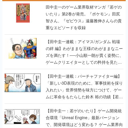
田中圭一のゲーム業界取材マンガ『若ゲの
いたり』第2巻が発売。『ポケモン』田尻
智さん、『ゼビウス』遠藤雅伸さんらの貴
重なエピソードを収録
【田中圭一連載：アイマス/ガンダム 戦場
の絆 編】わがままな王様のわがままなニー
ズを満たす！──小山順一朗が貫く姿勢に、
ゲームクリエイターとしての矜持を見た
【若ゲのいたり最終回】
【田中圭一連載：バーチャファイター編】
「新しい3D表現のために、軍事技術を採り
入れたい」世界情勢を味方につけて、ゲー
ムに革命をもたらした鈴木 裕の功績【若ゲ
のいたり】
【田中圭一：若ゲのいたり】ゲーム開発統
合環境「Unreal Engine」最新バージョン
で、開発環境はどう変わる？ ゲーム業界向