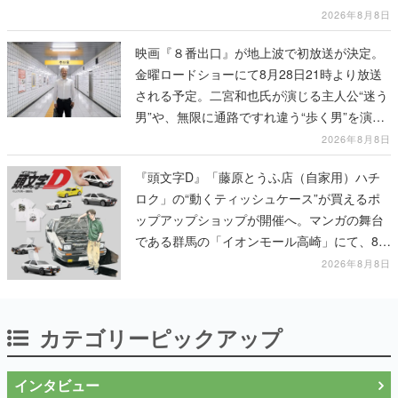
人間を増やし、加工して神に捧げる
2026年8月8日
映画『８番出口』が地上波で初放送が決定。
金曜ロードショーにて8月28日21時より放送
される予定。二宮和也氏が演じる主人公“迷う
男”や、無限に通路ですれ違う“歩く男”を演じ
る河内大和氏の迫真の演技は必見
2026年8月8日
『頭文字D』「藤原とうふ店（自家用）ハチ
ロク」の“動くティッシュケース”が買えるポ
ップアップショップが開催へ。マンガの舞台
である群馬の「イオンモール高崎」にて、8月
11日から8月20日までの期間限定で開催予定
2026年8月8日
カテゴリーピックアップ
インタビュー