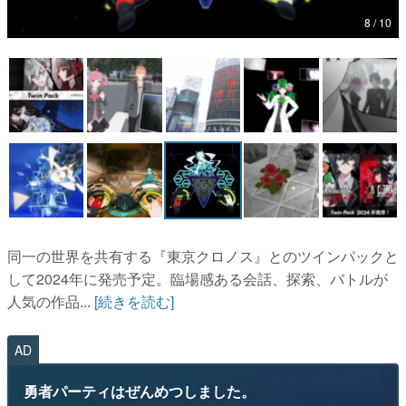
8 / 10
マンガ
女性向け
アプリレビュー
その他
電ファミニコゲーマーとは？
運営：株式会社マレ
同一の世界を共有する『東京クロノス』とのツインパックと
して2024年に発売予定。臨場感ある会話、探索、バトルが
人気の作品...
[続きを読む]
AD
勇者パーティはぜんめつしました。