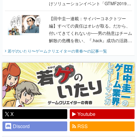
けソリューションイベント「GTMF2019」
に行って、より理解を深めよう【PR】
【田中圭一連載：サイバーコネクトツー
編】すべての責任はオレが取る。だから、
付いてきてくれないか──男の熱意はチーム
解散の危機を救い、『.hack』成功の活路を
開く。業界の快男児・松山 洋に流れる血は
若ゲのいたり〜ゲームクリエイターの青春〜
の記事一覧
『少年ジャンプ』色だった【若ゲのいた
り】
X
Youtube
Discord
RSS