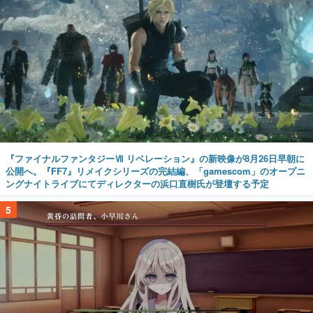
『ファイナルファンタジーⅦ リベレーション』の新映像が8月26日早朝に
公開へ。『FF7』リメイクシリーズの完結編、「gamescom」のオープニ
ングナイトライブにてディレクターの浜口直樹氏が登壇する予定
5