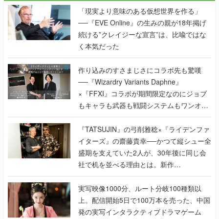
「現実より意味のある仮想世界を作る」
──『EVE Online』の生みの親が18年掲げ
続ける”クレイジーな宣言”は、比喩ではな
く本気だった
作り込みのすさまじさにコラボ先も驚嘆
──『Wizardry Variants Daphne』
×『FFXI』コラボが期間限定なのにジョブ
もキャラも武器も戦闘システムもワンオフ
で作り込まれた理由を両ディレクターに聞
く
『TATSUJIN』の弓削雅稔×『ライデンファ
イターズ』の齋藤貴幸──かつて縦シュー全
盛期を支えていた2人が、30年後に同じ会
社で机を並べる理由とは。新作
『TATSUJIN EXTREME』で初タッグを組
んだレジェンド2人に訊く開発秘話
実写映像1000分、ルート分岐100種類以
上。配信開始5日で100万本を売った、中国
発の実写インタラクティブドラマゲーム