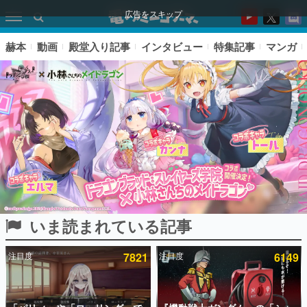
広告をスキップ
赫本
動画
殿堂入り記事
インタビュー
特集記事
マンガ
いま読まれている記事
ピックアップ
注目度
7821
注目度
6149
電ファミのいま読まれている記事ランキング
アプリセール情報