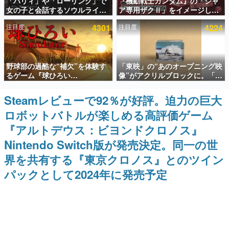
「パリィ」や「ローリング」で
『機動戦士ガンダム』の「シャ
女の子と会話するソウルライク
ア専用ザクⅡ」をイメージした
インタビュー
恋愛ゲーム『小早川さんはソウ
散水ホースリールが予約開始。
注目度
4301
注目度
4224
ルライク』無料公開。返事に失
本体にはシャアのパーソナルマ
連載・特集一覧
敗すると「YOU DIED」
ークやジオン公国軍のエンブレ
ム、型式番号などを配置
殿堂入り記事
野球部の過酷な“補欠”を体験す
「東映」の“あのオープニング映
SNS拡散数が数千以上！ ページビュー数万以上！ などな
ど。多くの人々に読まれた、電ファミ渾身の“殿堂入り”記
るゲーム『球ひろい
像”がアクリルブロックに。「東
事をまとめました。
Simulator』が「1件」のウィッ
映ヒストリカル グッズコレクシ
シュリストをもとにチェコ語に
ョン」が8月下旬より発売
Steamレビューで92％が好評。迫力の巨大
ゲームの企画書
対応しSNSで話題に。『キング
名作ゲームクリエイターの方々に製作時のエピソードをお
ロボットバトルが楽しめる高評価ゲーム
ダム・カム』開発元やチェコの
聞きし、ヒットする企画（ゲーム）とは何か？を探ってい
プロ野球選手から称賛の声
きます。
『アルトデウス：ビヨンドクロノス』
赫本
Nintendo Switch版が発売決定。同一の世
この物語を解いてはいけない。『赫本』は、〈試験問題〉
界を共有する『東京クロノス』とのツイン
の形をした短編ホラー小説集です。
パックとして2024年に発売予定
新世代に訊く
これからのデジタルゲーム市場を担う若きクリエイター達
の姿を追い、彼らのルーツと情熱を探っていきます。
ゲーム世代の作家たち
ゲームに多大な影響を受けた作家さんに取材し、ゲームが