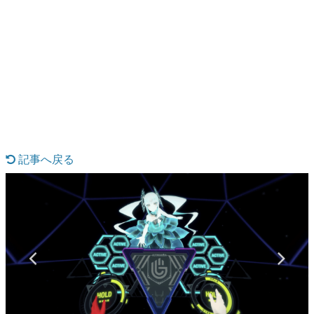
日本のコンテンツ産業やカルチャーに与えた影響を探る企
画です。
日本モバイルゲーム産業史
日本のモバイルゲーム史における主要なトピック・タイト
ルを網羅するほか、開発者へのインタビューや識者による
解説を掲載。約20年の歴史が一望できる決定版！
若ゲのいたり〜ゲームクリエイターの青春〜
『うつヌケ』『ペンと箸』等で知られるマンガ家・田中圭
一先生によるゲーム業界レポートマンガです。
記事へ戻る
なんでゲームは面白い？
ゲーム開発者・hamatsu氏がゲームの魅力を画面や操作の
具体的な形から解き明かしていく、硬派で骨太な評論連載
です。
ゲームが変えた日本語
「経験値」「裏技」「ラスボス」… ゲームにまつわる言葉
の起源や用法の変遷を、コンピューター文化史研究家・タ
イニーP氏が徹底調査。
カテゴリ
特集記事