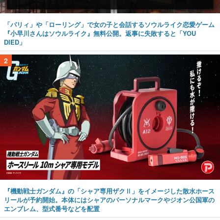
「パリィ」や「ローリング」で女の子と会話するソウルライク恋愛ゲーム
『小早川さんはソウルライク』無料公開。返事に失敗すると「YOU
DIED」
2
『機動戦士ガンダム』の「シャア専用ザクⅡ」をイメージした散水ホース
リールが予約開始。本体にはシャアのパーソナルマークやジオン公国軍の
エンブレム、型式番号などを配置