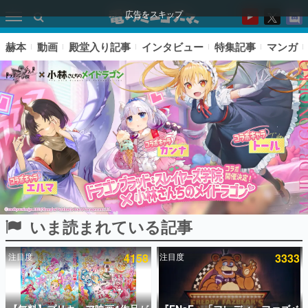
広告をスキップ
赫本
動画
殿堂入り記事
インタビュー
特集記事
マンガ
いま読まれている記事
ピックアップ
注目度
4158
注目度
3333
電ファミのいま読まれている記事ランキング
アプリセール情報