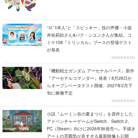
“ｽﾋﾟｷ本人”と「スピッキー」役の声優・小坂
井祐莉絵さん&パク・シユンさんが集結。コ
ミケ108『トリッカル』ブースの登場ゲスト
が発表
2026年8月9日
『機動戦士ガンダム アーセナルベース』新作
『アーセナルコマンダー』発表！8月28日か
らオープンベータテスト開催、2027年2月下
旬に稼働予定
2026年8月9日
小説『ムーミン谷の夏まつり』を原作とした
アドベンチャーゲームがSwitch、Switch 2、
PC（Steam）向けに2026年秋発売へ。手描き
アートの雰囲気が良すぎる最新映像も公開