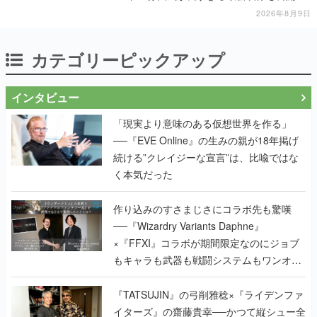
2026年8月9日
カテゴリーピックアップ
インタビュー
「現実より意味のある仮想世界を作る」
──『EVE Online』の生みの親が18年掲げ
続ける”クレイジーな宣言”は、比喩ではな
く本気だった
作り込みのすさまじさにコラボ先も驚嘆
──『Wizardry Variants Daphne』
×『FFXI』コラボが期間限定なのにジョブ
もキャラも武器も戦闘システムもワンオフ
で作り込まれた理由を両ディレクターに聞
く
『TATSUJIN』の弓削雅稔×『ライデンファ
イターズ』の齋藤貴幸──かつて縦シュー全