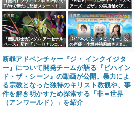
【無料】プリキュア映画4作品が
『FNaF』「フレディ・ファズベ
TVerで新たに配信スタート！な
アーズ・ピザ」の実店舗がアメ
インタビュー
んと2018年～2024年の映画ほぼ
リカの商業施設「American
注目度
1925
注目度
1430
すべてが見放題に、ぶっちゃけ
Dream」に2027年オープン！
連載・特集一覧
ありえないラインナップ
ScottGamesとの共同開発、食
事だけでなくステージショーや
没入型のホラー体験も楽しめる
殿堂入り記事
『機動戦士ガンダム アーセナル
“ｽﾋﾟｷ本人”と「スピッキー」役
SNS拡散数が数千以上！ ページビュー数万以上！ などな
ど。多くの人々に読まれた、電ファミ渾身の“殿堂入り”記
ベース』新作『アーセナルコマ
の声優・小坂井祐莉絵さん&パ
事をまとめました。
ンダー』発表！8月28日からオ
ク・シユンさんが集結。コミケ
ープンベータテスト開催、2027
108『トリッカル』ブースの登
断罪アドベンチャー『ジ・ インクイジタ
ゲームの企画書
年2月下旬に稼働予定
場ゲストが発表
名作ゲームクリエイターの方々に製作時のエピソードをお
ー』について開発チームが語る『ビハイン
聞きし、ヒットする企画（ゲーム）とは何か？を探ってい
きます。
ド・ザ・シーン』の動画が公開。暴力によ
赫本
る宗教となった独特のキリスト教観や、事
この物語を解いてはいけない。『赫本』は、〈試験問題〉
件を解き明かすため探索する「非＝世界
の形をした短編ホラー小説集です。
（アンワールド）」を紹介
新世代に訊く
これからのデジタルゲーム市場を担う若きクリエイター達
の姿を追い、彼らのルーツと情熱を探っていきます。
ゲーム世代の作家たち
ゲームに多大な影響を受けた作家さんに取材し、ゲームが