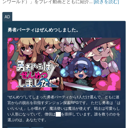
ンワールド）」をプレイ動画とともに紹介...
[続きを読む]
AD
勇者パーティはぜんめつしました。
“ぜんめつ”してしまった勇者パーティから1人だけ選んで、ともに迷
宮からの脱出を目指すダンジョン探索RPGです。 ただし勇者は「は
い/いいえ」しか喋れず、魔法使いは魔法が使えず、戦士は可愛らし
い人形になっていて、僧侶は██を崇拝しています。誰を救うのかを
選ぶのは、あなたです。