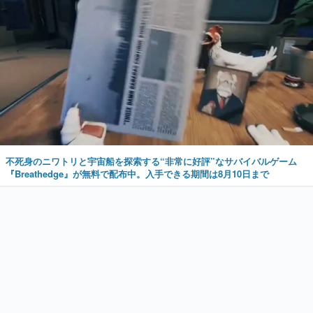
不死身のニワトリと宇宙船を探索する“非常に好評”なサバイバルゲーム
『Breathedge』が無料で配布中。入手できる期間は8月10日まで