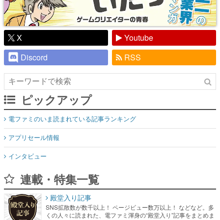
X
Youtube
Discord
RSS
ピックアップ
電ファミのいま読まれている記事ランキング
アプリセール情報
インタビュー
連載・特集一覧
殿堂入り記事
SNS拡散数が数千以上！ ページビュー数万以上！ などなど。多
くの人々に読まれた、電ファミ渾身の“殿堂入り”記事をまとめま