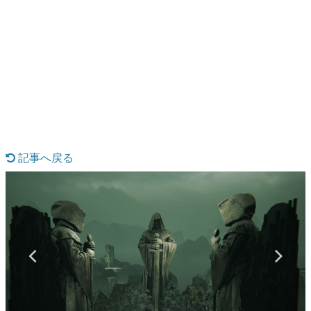
日本のコンテンツ産業やカルチャーに与えた影響を探る企
画です。
日本モバイルゲーム産業史
日本のモバイルゲーム史における主要なトピック・タイト
ルを網羅するほか、開発者へのインタビューや識者による
解説を掲載。約20年の歴史が一望できる決定版！
若ゲのいたり〜ゲームクリエイターの青春〜
『うつヌケ』『ペンと箸』等で知られるマンガ家・田中圭
一先生によるゲーム業界レポートマンガです。
記事へ戻る
なんでゲームは面白い？
ゲーム開発者・hamatsu氏がゲームの魅力を画面や操作の
具体的な形から解き明かしていく、硬派で骨太な評論連載
です。
ゲームが変えた日本語
「経験値」「裏技」「ラスボス」… ゲームにまつわる言葉
の起源や用法の変遷を、コンピューター文化史研究家・タ
イニーP氏が徹底調査。
カテゴリ
特集記事