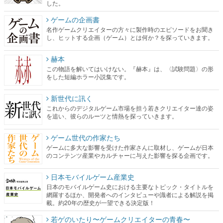
した。
ゲームの企画書
名作ゲームクリエイターの方々に製作時のエピソードをお聞き
し、ヒットする企画（ゲーム）とは何か？を探っていきます。
赫本
この物語を解いてはいけない。『赫本』は、〈試験問題〉の形
をした短編ホラー小説集です。
新世代に訊く
これからのデジタルゲーム市場を担う若きクリエイター達の姿
を追い、彼らのルーツと情熱を探っていきます。
ゲーム世代の作家たち
ゲームに多大な影響を受けた作家さんに取材し、ゲームが日本
のコンテンツ産業やカルチャーに与えた影響を探る企画です。
日本モバイルゲーム産業史
日本のモバイルゲーム史における主要なトピック・タイトルを
網羅するほか、開発者へのインタビューや識者による解説を掲
載。約20年の歴史が一望できる決定版！
若ゲのいたり〜ゲームクリエイターの青春〜