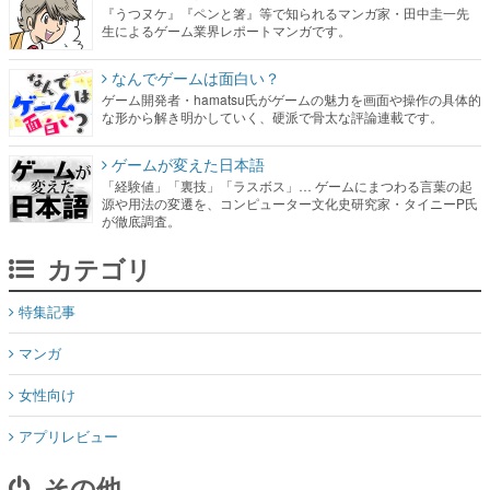
『うつヌケ』『ペンと箸』等で知られるマンガ家・田中圭一先
生によるゲーム業界レポートマンガです。
なんでゲームは面白い？
ゲーム開発者・hamatsu氏がゲームの魅力を画面や操作の具体的
な形から解き明かしていく、硬派で骨太な評論連載です。
ゲームが変えた日本語
「経験値」「裏技」「ラスボス」… ゲームにまつわる言葉の起
源や用法の変遷を、コンピューター文化史研究家・タイニーP氏
が徹底調査。
カテゴリ
特集記事
マンガ
女性向け
アプリレビュー
その他