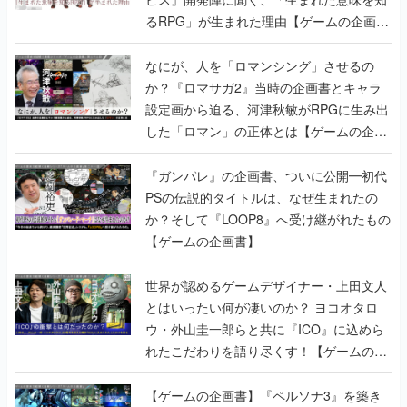
るRPG」が生まれた理由【ゲームの企画
書】
なにが、人を「ロマンシング」させるの
か？『ロマサガ2』当時の企画書とキャラ
設定画から迫る、河津秋敏がRPGに生み出
した「ロマン」の正体とは【ゲームの企画
書】
『ガンパレ』の企画書、ついに公開━初代
PSの伝説的タイトルは、なぜ生まれたの
か？そして『LOOP8』へ受け継がれたもの
【ゲームの企画書】
世界が認めるゲームデザイナー・上田文人
とはいったい何が凄いのか？ ヨコオタロ
ウ・外山圭一郎らと共に『ICO』に込めら
れたこだわりを語り尽くす！【ゲームの企
画書】
【ゲームの企画書】『ペルソナ3』を築き