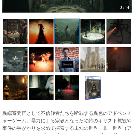
3 / 14
マンガ
女性向け
アプリレビュー
その他
電ファミニコゲーマーとは？
運営：株式会社マレ
異端審問官として不信仰者たちを断罪する異色のアドベンチ
ャーゲーム。暴力による宗教となった独特のキリスト教観や
事件の手がかりを求めて探索する未知の世界「非＝世界（ア