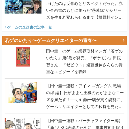
上げたのは反骨心とリスペクトだった。赤
い企画書のもとに集った“愚連隊”がシリー
ズを生まれ変わらせるまで【橋野桂インタ
ビュー】
ゲームの企画書
の記事一覧
若ゲのいたり〜ゲームクリエイターの青春〜
田中圭一のゲーム業界取材マンガ『若ゲの
いたり』第2巻が発売。『ポケモン』田尻
智さん、『ゼビウス』遠藤雅伸さんらの貴
重なエピソードを収録
【田中圭一連載：アイマス/ガンダム 戦場
の絆 編】わがままな王様のわがままなニー
ズを満たす！──小山順一朗が貫く姿勢に、
ゲームクリエイターとしての矜持を見た
【若ゲのいたり最終回】
【田中圭一連載：バーチャファイター編】
「新しい3D表現のために、軍事技術を採り