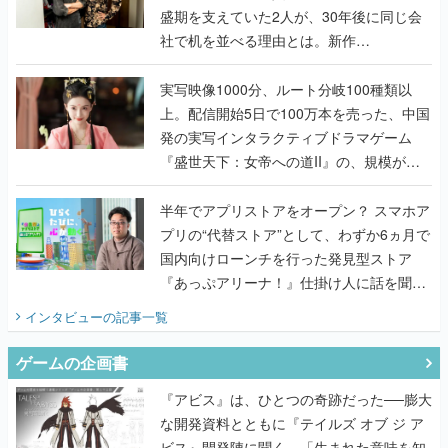
盛期を支えていた2人が、30年後に同じ会
社で机を並べる理由とは。新作
『TATSUJIN EXTREME』で初タッグを組
んだレジェンド2人に訊く開発秘話
実写映像1000分、ルート分岐100種類以
上。配信開始5日で100万本を売った、中国
発の実写インタラクティブドラマゲーム
『盛世天下：女帝への道II』の、規模が違
うこだわりをプロデューサーに聞いた
半年でアプリストアをオープン？ スマホア
プリの“代替ストア”として、わずか6ヵ月で
国内向けローンチを行った発見型ストア
『あっぷアリーナ！』仕掛け人に話を聞い
てみた
インタビュー
の記事一覧
ゲームの企画書
『アビス』は、ひとつの奇跡だった──膨大
な開発資料とともに『テイルズ オブ ジ ア
ビス』開発陣に聞く、「生まれた意味を知