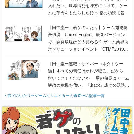
入れたい」世界情勢を味方につけて、ゲー
ムに革命をもたらした鈴木 裕の功績【若ゲ
のいたり】
【田中圭一：若ゲのいたり】ゲーム開発統
合環境「Unreal Engine」最新バージョン
で、開発環境はどう変わる？ ゲーム業界向
けソリューションイベント「GTMF2019」
に行って、より理解を深めよう【PR】
【田中圭一連載：サイバーコネクトツー
編】すべての責任はオレが取る。だから、
付いてきてくれないか──男の熱意はチーム
解散の危機を救い、『.hack』成功の活路を
開く。業界の快男児・松山 洋に流れる血は
若ゲのいたり〜ゲームクリエイターの青春〜
の記事一覧
『少年ジャンプ』色だった【若ゲのいた
り】