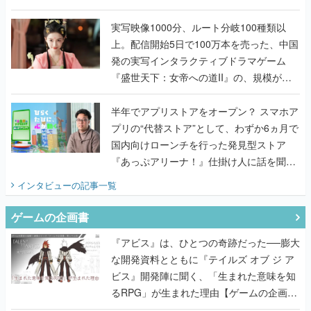
『TATSUJIN EXTREME』で初タッグを組
んだレジェンド2人に訊く開発秘話
実写映像1000分、ルート分岐100種類以
上。配信開始5日で100万本を売った、中国
発の実写インタラクティブドラマゲーム
『盛世天下：女帝への道II』の、規模が違
うこだわりをプロデューサーに聞いた
半年でアプリストアをオープン？ スマホア
プリの“代替ストア”として、わずか6ヵ月で
国内向けローンチを行った発見型ストア
『あっぷアリーナ！』仕掛け人に話を聞い
てみた
インタビュー
の記事一覧
ゲームの企画書
『アビス』は、ひとつの奇跡だった──膨大
な開発資料とともに『テイルズ オブ ジ ア
ビス』開発陣に聞く、「生まれた意味を知
るRPG」が生まれた理由【ゲームの企画
書】