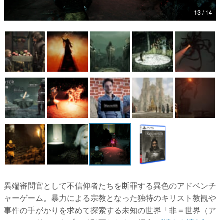
13 / 14
マンガ
女性向け
アプリレビュー
その他
電ファミニコゲーマーとは？
運営：株式会社マレ
異端審問官として不信仰者たちを断罪する異色のアドベンチ
ャーゲーム。暴力による宗教となった独特のキリスト教観や
事件の手がかりを求めて探索する未知の世界「非＝世界（ア