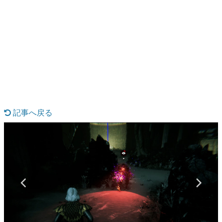
日本のコンテンツ産業やカルチャーに与えた影響を探る企
画です。
日本モバイルゲーム産業史
日本のモバイルゲーム史における主要なトピック・タイト
ルを網羅するほか、開発者へのインタビューや識者による
解説を掲載。約20年の歴史が一望できる決定版！
若ゲのいたり〜ゲームクリエイターの青春〜
『うつヌケ』『ペンと箸』等で知られるマンガ家・田中圭
一先生によるゲーム業界レポートマンガです。
記事へ戻る
なんでゲームは面白い？
ゲーム開発者・hamatsu氏がゲームの魅力を画面や操作の
具体的な形から解き明かしていく、硬派で骨太な評論連載
です。
ゲームが変えた日本語
「経験値」「裏技」「ラスボス」… ゲームにまつわる言葉
の起源や用法の変遷を、コンピューター文化史研究家・タ
イニーP氏が徹底調査。
カテゴリ
特集記事