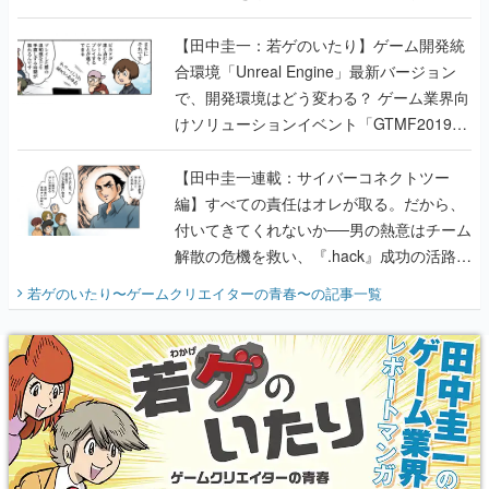
のいたり】
【田中圭一：若ゲのいたり】ゲーム開発統
合環境「Unreal Engine」最新バージョン
で、開発環境はどう変わる？ ゲーム業界向
けソリューションイベント「GTMF2019」
に行って、より理解を深めよう【PR】
【田中圭一連載：サイバーコネクトツー
編】すべての責任はオレが取る。だから、
付いてきてくれないか──男の熱意はチーム
解散の危機を救い、『.hack』成功の活路を
開く。業界の快男児・松山 洋に流れる血は
若ゲのいたり〜ゲームクリエイターの青春〜
の記事一覧
『少年ジャンプ』色だった【若ゲのいた
り】