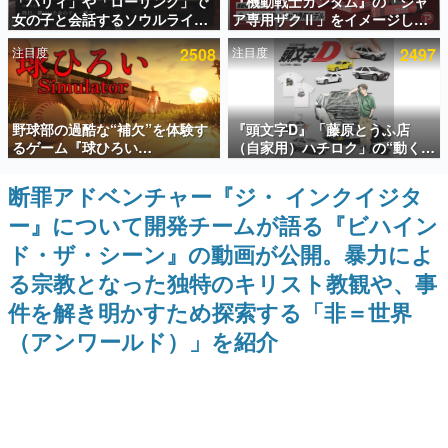
「パリィ」や「ローリング」で
『機動戦士ガンダム』の「シャ
女の子と会話するソウルライク
ア専用ザクⅡ」をイメージした
インタビュー
恋愛ゲーム『小早川さんはソウ
散水ホースリールが予約開始。
注目度
2508
注目度
2497
ルライク』無料公開。返事に失
本体にはシャアのパーソナルマ
連載・特集一覧
敗すると「YOU DIED」
ークやジオン公国軍のエンブレ
ム、型式番号などを配置
殿堂入り記事
野球部の過酷な“補欠”を体験す
『頭文字D』「藤原とうふ店
SNS拡散数が数千以上！ ページビュー数万以上！ などな
ど。多くの人々に読まれた、電ファミ渾身の“殿堂入り”記
るゲーム『球ひろい
（自家用）ハチロク」の“動くテ
事をまとめました。
Simulator』が「1件」のウィッ
ィッシュケース”が買えるポップ
シュリストをもとにチェコ語に
アップショップが開催へ。マン
断罪アドベンチャー『ジ・ インクイジタ
ゲームの企画書
対応しSNSで話題に。『キング
ガの舞台である群馬の「イオン
名作ゲームクリエイターの方々に製作時のエピソードをお
ー』について開発チームが語る『ビハイン
ダム・カム』開発元やチェコの
モール高崎」にて、8月11日か
聞きし、ヒットする企画（ゲーム）とは何か？を探ってい
プロ野球選手から称賛の声
ら8月20日までの期間限定で開
きます。
ド・ザ・シーン』の動画が公開。暴力によ
催予定
赫本
る宗教となった独特のキリスト教観や、事
この物語を解いてはいけない。『赫本』は、〈試験問題〉
件を解き明かすため探索する「非＝世界
の形をした短編ホラー小説集です。
（アンワールド）」を紹介
新世代に訊く
これからのデジタルゲーム市場を担う若きクリエイター達
の姿を追い、彼らのルーツと情熱を探っていきます。
ゲーム世代の作家たち
ゲームに多大な影響を受けた作家さんに取材し、ゲームが