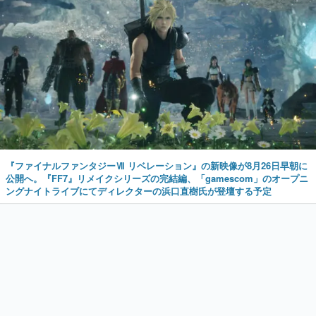
『ファイナルファンタジーⅦ リベレーション』の新映像が8月26日早朝に
公開へ。『FF7』リメイクシリーズの完結編、「gamescom」のオープニ
ングナイトライブにてディレクターの浜口直樹氏が登壇する予定