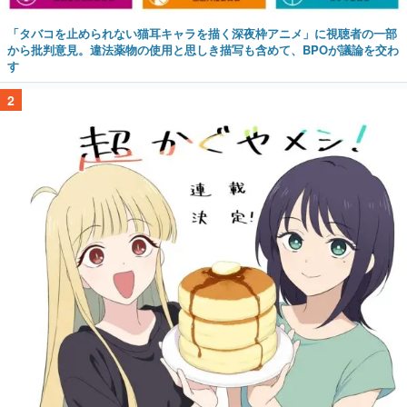
「タバコを止められない猫耳キャラを描く深夜枠アニメ」に視聴者の一部
から批判意見。違法薬物の使用と思しき描写も含めて、BPOが議論を交わ
す
2