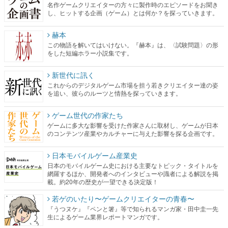
名作ゲームクリエイターの方々に製作時のエピソードをお聞き
し、ヒットする企画（ゲーム）とは何か？を探っていきます。
赫本
この物語を解いてはいけない。『赫本』は、〈試験問題〉の形
をした短編ホラー小説集です。
新世代に訊く
これからのデジタルゲーム市場を担う若きクリエイター達の姿
を追い、彼らのルーツと情熱を探っていきます。
ゲーム世代の作家たち
ゲームに多大な影響を受けた作家さんに取材し、ゲームが日本
のコンテンツ産業やカルチャーに与えた影響を探る企画です。
日本モバイルゲーム産業史
日本のモバイルゲーム史における主要なトピック・タイトルを
網羅するほか、開発者へのインタビューや識者による解説を掲
載。約20年の歴史が一望できる決定版！
若ゲのいたり〜ゲームクリエイターの青春〜
『うつヌケ』『ペンと箸』等で知られるマンガ家・田中圭一先
生によるゲーム業界レポートマンガです。