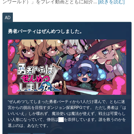
ンワールド）」をプレイ動画とともに紹介...
[続きを読む]
AD
勇者パーティはぜんめつしました。
“ぜんめつ”してしまった勇者パーティから1人だけ選んで、ともに迷
宮からの脱出を目指すダンジョン探索RPGです。 ただし勇者は「は
い/いいえ」しか喋れず、魔法使いは魔法が使えず、戦士は可愛らし
い人形になっていて、僧侶は██を崇拝しています。誰を救うのかを
選ぶのは、あなたです。