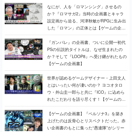
なにが、人を「ロマンシング」させるの
か？『ロマサガ2』当時の企画書とキャラ
設定画から迫る、河津秋敏がRPGに生み出
した「ロマン」の正体とは【ゲームの企画
書】
『ガンパレ』の企画書、ついに公開━初代
PSの伝説的タイトルは、なぜ生まれたの
か？そして『LOOP8』へ受け継がれたもの
【ゲームの企画書】
世界が認めるゲームデザイナー・上田文人
とはいったい何が凄いのか？ ヨコオタロ
ウ・外山圭一郎らと共に『ICO』に込めら
れたこだわりを語り尽くす！【ゲームの企
画書】
【ゲームの企画書】『ペルソナ3』を築き
上げたのは反骨心とリスペクトだった。赤
い企画書のもとに集った“愚連隊”がシリー