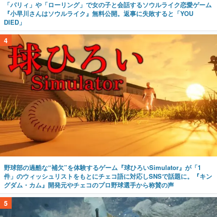
「パリィ」や「ローリング」で女の子と会話するソウルライク恋愛ゲーム
『小早川さんはソウルライク』無料公開。返事に失敗すると「YOU
DIED」
4
野球部の過酷な“補欠”を体験するゲーム『球ひろいSimulator』が「1
件」のウィッシュリストをもとにチェコ語に対応しSNSで話題に。『キン
グダム・カム』開発元やチェコのプロ野球選手から称賛の声
5