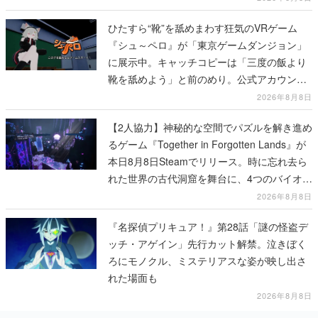
ひたすら“靴”を舐めまわす狂気のVRゲーム
『シュ～ペロ』が「東京ゲームダンジョン」
に展示中。キャッチコピーは「三度の飯より
靴を舐めよう」と前のめり。公式アカウント
も開設され、2026年リリースに向けて開発中
2026年8月8日
【2人協力】神秘的な空間でパズルを解き進め
るゲーム『Together in Forgotten Lands』が
本日8月8日Steamでリリース。時に忘れ去ら
れた世界の古代洞窟を舞台に、4つのバイオー
ムを探索しながら脱出を目指す
2026年8月8日
『名探偵プリキュア！』第28話「謎の怪盗デ
ッチ・アゲイン」先行カット解禁。泣きぼく
ろにモノクル、ミステリアスな姿が映し出さ
れた場面も
2026年8月8日