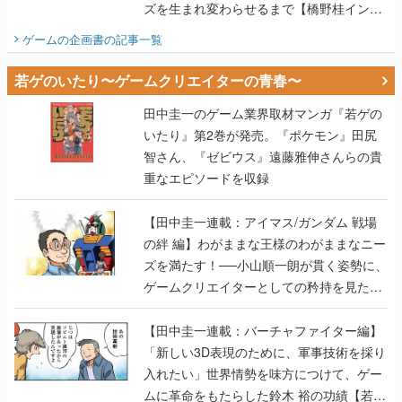
ズを生まれ変わらせるまで【橋野桂インタ
ビュー】
ゲームの企画書
の記事一覧
若ゲのいたり〜ゲームクリエイターの青春〜
田中圭一のゲーム業界取材マンガ『若ゲの
いたり』第2巻が発売。『ポケモン』田尻
智さん、『ゼビウス』遠藤雅伸さんらの貴
重なエピソードを収録
【田中圭一連載：アイマス/ガンダム 戦場
の絆 編】わがままな王様のわがままなニー
ズを満たす！──小山順一朗が貫く姿勢に、
ゲームクリエイターとしての矜持を見た
【若ゲのいたり最終回】
【田中圭一連載：バーチャファイター編】
「新しい3D表現のために、軍事技術を採り
入れたい」世界情勢を味方につけて、ゲー
ムに革命をもたらした鈴木 裕の功績【若ゲ