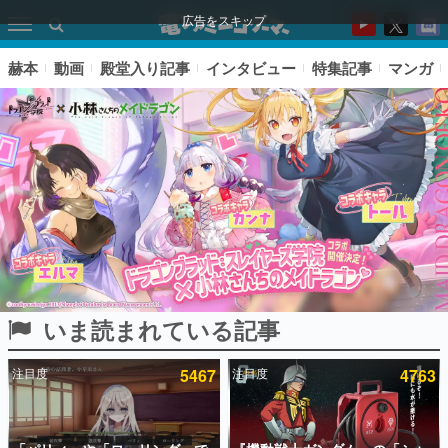
広告をスキップ
赫本
動画
殿堂入り記事
インタビュー
特集記事
マンガ
いま読まれている記事
ピックアップ
注目度
5467
注目度
4763
電ファミのいま読まれている記事ランキング
アプリセール情報