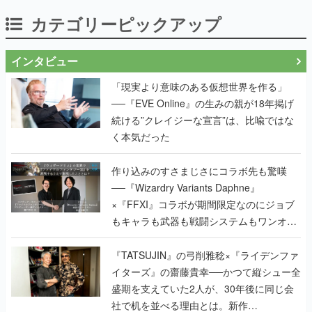
カテゴリーピックアップ
インタビュー
「現実より意味のある仮想世界を作る」
──『EVE Online』の生みの親が18年掲げ
続ける”クレイジーな宣言”は、比喩ではな
く本気だった
作り込みのすさまじさにコラボ先も驚嘆
──『Wizardry Variants Daphne』
×『FFXI』コラボが期間限定なのにジョブ
もキャラも武器も戦闘システムもワンオフ
で作り込まれた理由を両ディレクターに聞
く
『TATSUJIN』の弓削雅稔×『ライデンファ
イターズ』の齋藤貴幸──かつて縦シュー全
盛期を支えていた2人が、30年後に同じ会
社で机を並べる理由とは。新作