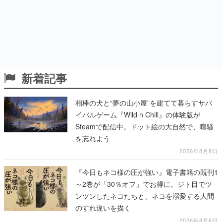
新着記事
相棒の犬と“夢の山小屋”を建てて暮らすサバ
イバルゲーム『Wild n Chill』の体験版が
Steamで配信中。ドット絵の大自然で、喧騒
を忘れよう
2026年8月8日
『今日もネコ様の圧が強い』電子書籍の既刊1
～2巻が「30％オフ」でお得に。ジト目でツ
ンツンしたネコたちと、ネコを溺愛する人間
のすれ違いを描く
2026年8月8日