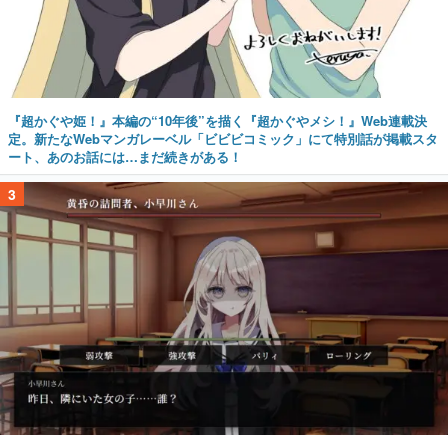
『超かぐや姫！』本編の“10年後”を描く『超かぐやメシ！』Web連載決
定。新たなWebマンガレーベル「ビビビコミック」にて特別話が掲載スタ
ート、あのお話には…まだ続きがある！
3