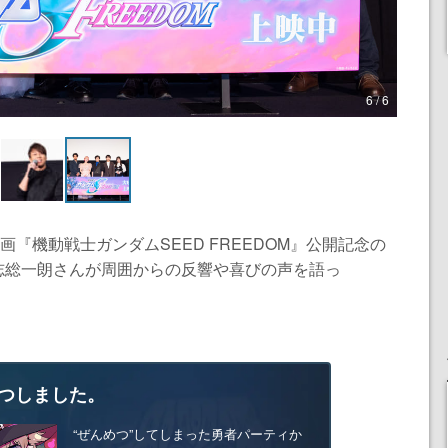
6 / 6
画『機動戦士ガンダムSEED FREEDOM』公開記念の
志総⼀朗さんが周囲からの反響や喜びの声を語っ
つしました。
“ぜんめつ”してしまった勇者パーティか