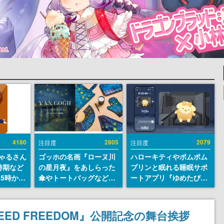
4180
2805
2079
注目度
注目度
ちゃるさん
ゴッホの名画『ローヌ川
ハローキティやポムポム
時期など
の星月夜』をあしらった
プリンと眠れる睡眠サポ
15時から
傘やトートバッグなどが
ートアプリ『ゆめたび』
登場。8月7日21時より2
が配信中。キャラごとの
日間限定で予約販売
ASMRや目覚ましアラー
ムも搭載
ED FREEDOM』公開記念の舞台挨拶