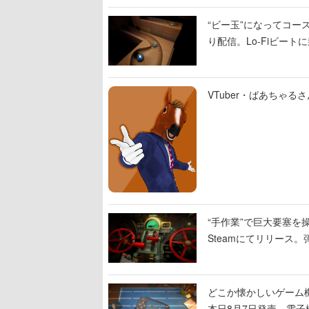
“ビー玉”になってコース
り配信。Lo-Fiビー
VTuber・ばあちゃ
“手作業”で巨大要塞を操
Steamにてリリース
撃をブチかませるロマ
どこか懐かしいゲーム
本日8月7日発売。電