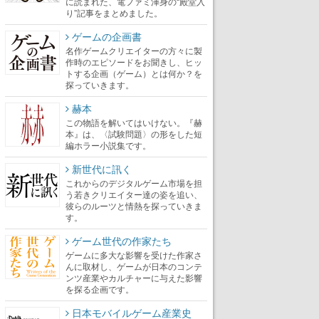
に読まれた、電ファミ渾身の“殿堂入
り”記事をまとめました。
ゲームの企画書
名作ゲームクリエイターの方々に製
作時のエピソードをお聞きし、ヒッ
トする企画（ゲーム）とは何か？を
探っていきます。
赫本
この物語を解いてはいけない。『赫
本』は、〈試験問題〉の形をした短
編ホラー小説集です。
新世代に訊く
これからのデジタルゲーム市場を担
う若きクリエイター達の姿を追い、
彼らのルーツと情熱を探っていきま
す。
ゲーム世代の作家たち
ゲームに多大な影響を受けた作家さ
んに取材し、ゲームが日本のコンテ
ンツ産業やカルチャーに与えた影響
を探る企画です。
日本モバイルゲーム産業史