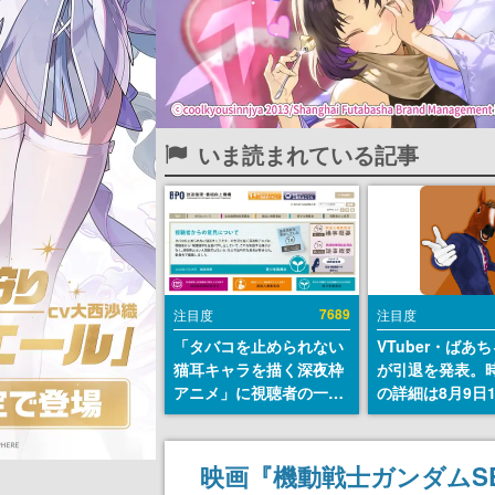
いま読まれている記事
7689
注目度
注目度
「タバコを止められない
VTuber・ばあ
猫耳キャラを描く深夜枠
が引退を発表。
アニメ」に視聴者の一部
の詳細は8月9日
から批判意見。違法薬物
の配信で説明
の使用と思しき描写も含
めて、BPOが議論を交わ
映画『機動戦士ガンダムSE
す