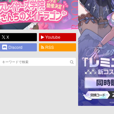
X
Youtube
Discord
RSS