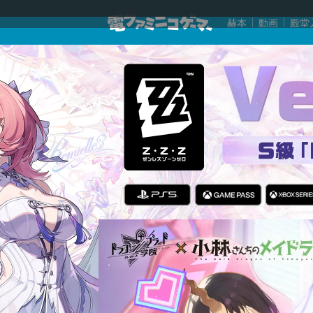
赫本
動画
殿堂