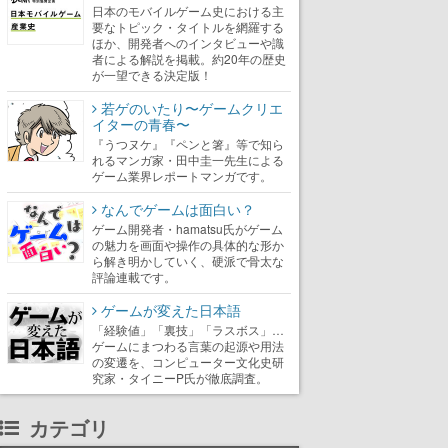
日本のモバイルゲーム史における主
要なトピック・タイトルを網羅する
ほか、開発者へのインタビューや識
者による解説を掲載。約20年の歴史
が一望できる決定版！
若ゲのいたり〜ゲームクリエ
イターの青春〜
『うつヌケ』『ペンと箸』等で知ら
れるマンガ家・田中圭一先生による
ゲーム業界レポートマンガです。
なんでゲームは面白い？
ゲーム開発者・hamatsu氏がゲーム
の魅力を画面や操作の具体的な形か
ら解き明かしていく、硬派で骨太な
評論連載です。
ゲームが変えた日本語
「経験値」「裏技」「ラスボス」…
ゲームにまつわる言葉の起源や用法
の変遷を、コンピューター文化史研
究家・タイニーP氏が徹底調査。
カテゴリ