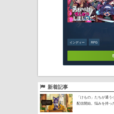
インディー
RPG
新着記事
「けもの」たちが通う
配信開始。悩みを持っ