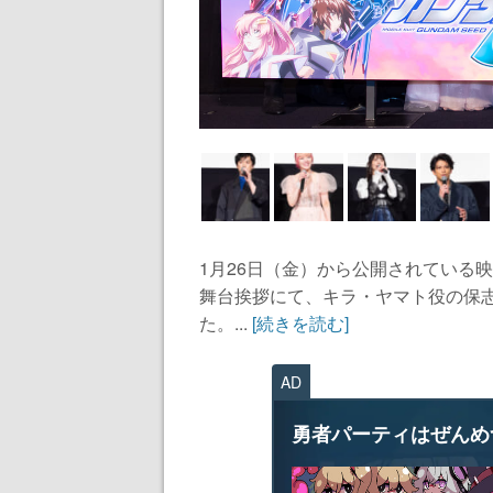
1月26日（金）から公開されている映
舞台挨拶にて、キラ・ヤマト役の保
た。...
[続きを読む]
AD
勇者パーティはぜんめ