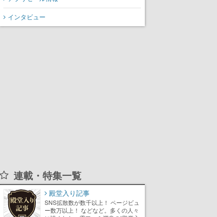
インタビュー
連載・特集一覧
殿堂入り記事
SNS拡散数が数千以上！ ページビュ
ー数万以上！ などなど。多くの人々