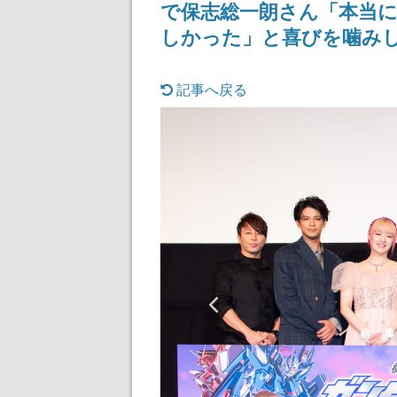
で保志総⼀朗さん「本当
しかった」と喜びを噛み
記事へ戻る