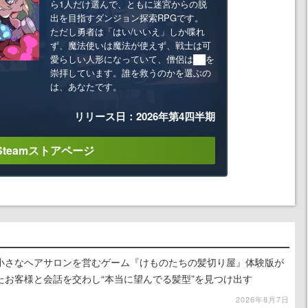
ら1人だけ選んで、ともに迷宮からの脱
出を目指すダンジョン探索RPGです。
ただし勇者は「はい/いいえ」しか喋れ
ず、魔法使いは魔法が使えず、戦士は可
愛らしい人形になっていて、僧侶は██を
崇拝しています。誰を救うのかを選ぶの
は、あなたです。
リリース日：2026年第4四半期
Steamストアページ
小さなヘアサロンを営むゲーム『けものたちの髪切り屋』体験版が
たお客様と会話を交わし“本当に望んでる髪型”を見つけ出す
2026年8月7日