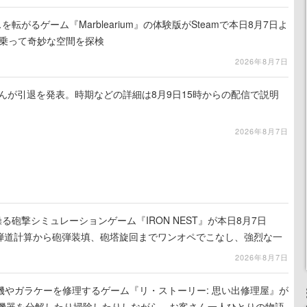
を転がるゲーム『Marblearium』の体験版がSteamで本日8月7日よ
トに乗って奇妙な空間を探検
2026年8月7日
るさんが引退を発表。時期などの詳細は8月9日15時からの配信で説明
2026年8月7日
る砲撃シミュレーションゲーム『IRON NEST』が本日8月7日
。弾道計算から砲弾装填、砲塔旋回までワンオペでこなし、強烈な一
ンある作品
2026年8月7日
機やガラケーを修理するゲーム『リ・ストーリー: 思い出修理屋』が
子機器を分解したり掃除したりしながら、お客さん一人ひとりの物語