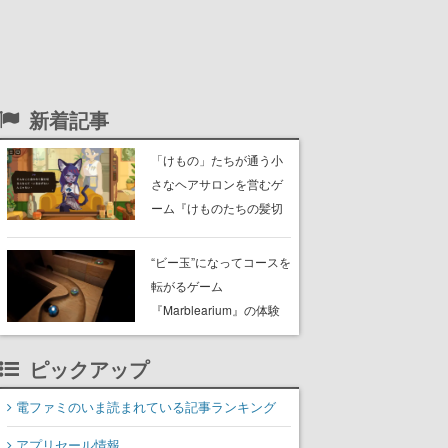
新着記事
「けもの」たちが通う小
さなヘアサロンを営むゲ
ーム『けものたちの髪切
り屋』体験版が配信開
始。悩みを持ったお客様
“ビー玉”になってコースを
と会話を交わし“本当に望
転がるゲーム
んでる髪型”を見つけ出す
『Marblearium』の体験
版がSteamで本日8月7日
より配信。Lo-Fiビートに
ピックアップ
乗って奇妙な空間を探検
電ファミのいま読まれている記事ランキング
アプリセール情報