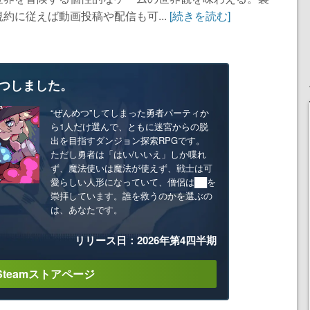
約に従えば動画投稿や配信も可...
[続きを読む]
つしました。
“ぜんめつ”してしまった勇者パーティか
ら1人だけ選んで、ともに迷宮からの脱
出を目指すダンジョン探索RPGです。
ただし勇者は「はい/いいえ」しか喋れ
ず、魔法使いは魔法が使えず、戦士は可
愛らしい人形になっていて、僧侶は██を
崇拝しています。誰を救うのかを選ぶの
は、あなたです。
リリース日：2026年第4四半期
Steamストアページ