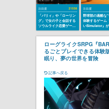
21538
注目度
注目度
「パリィ」や「ローリン
野球部の過酷な“
グ」で女の子と会話する
体験するゲーム
ソウルライク恋愛ゲーム
いSimulator
『小早川さんはソウルラ
のウィッシュリ
イク』無料公開。返事に
とにチェコ語に
失敗すると「YOU
SNSで話題に。
ローグライクSRPG『B
DIED」
ダム・カム』開
るごとプレイできる体験
ェコのプロ野球
称賛の声
眠り、夢の世界を冒険
記事へ戻る