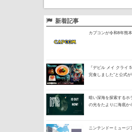
新着記事
カプコンが令和8年熊本
『デビル メイ クライ
完食しました”と公式が
暗い深海を探索するホラーゲ
の光をたよりに海底か
ニンテンドーミュージ