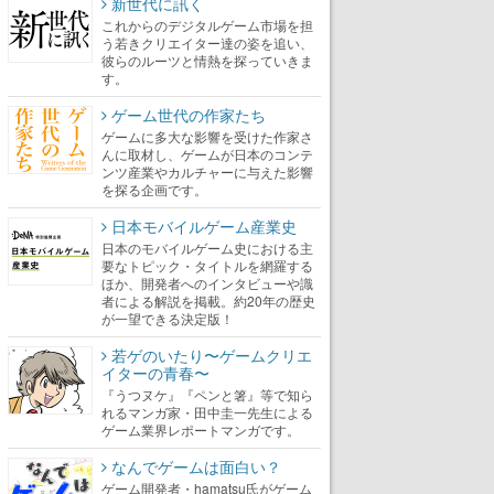
新世代に訊く
これからのデジタルゲーム市場を担
う若きクリエイター達の姿を追い、
彼らのルーツと情熱を探っていきま
す。
ゲーム世代の作家たち
ゲームに多大な影響を受けた作家さ
んに取材し、ゲームが日本のコンテ
ンツ産業やカルチャーに与えた影響
を探る企画です。
日本モバイルゲーム産業史
日本のモバイルゲーム史における主
要なトピック・タイトルを網羅する
ほか、開発者へのインタビューや識
者による解説を掲載。約20年の歴史
が一望できる決定版！
若ゲのいたり〜ゲームクリエ
イターの青春〜
『うつヌケ』『ペンと箸』等で知ら
れるマンガ家・田中圭一先生による
ゲーム業界レポートマンガです。
なんでゲームは面白い？
ゲーム開発者・hamatsu氏がゲーム