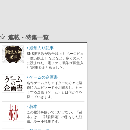
連載・特集一覧
殿堂入り記事
SNS拡散数が数千以上！ ページビュ
ー数万以上！ などなど。多くの人々
に読まれた、電ファミ渾身の“殿堂入
り”記事をまとめました。
ゲームの企画書
名作ゲームクリエイターの方々に製
作時のエピソードをお聞きし、ヒッ
トする企画（ゲーム）とは何か？を
探っていきます。
赫本
この物語を解いてはいけない。『赫
本』は、〈試験問題〉の形をした短
編ホラー小説集です。