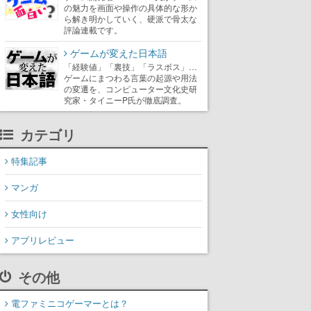
の魅力を画面や操作の具体的な形か
ら解き明かしていく、硬派で骨太な
評論連載です。
ゲームが変えた日本語
「経験値」「裏技」「ラスボス」…
ゲームにまつわる言葉の起源や用法
の変遷を、コンピューター文化史研
究家・タイニーP氏が徹底調査。
カテゴリ
特集記事
マンガ
女性向け
アプリレビュー
その他
電ファミニコゲーマーとは？