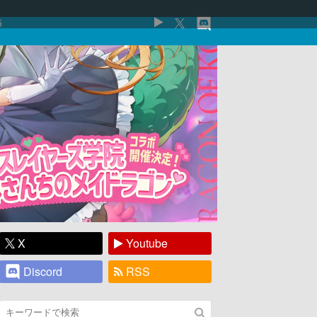
5
X
Youtube
Discord
RSS