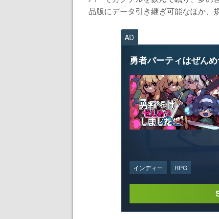
品版にデータ引き継ぎ可能なほか、規
AD
勇者パーティはぜんめ
インディー
RPG