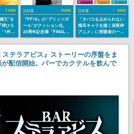
11066
10208
8503
注目度
注目度
補欠”を
『FF10』の“ブリッツボ
「タバコを止められない
『球ひろ
ール”がクッション化。
猫耳キャラを描く深夜枠
』が「1件」
25周年記念展「FINAL
アニメ」に視聴者の一部
ストをも
FANTASY X MUSEUM-
から批判意見。違法薬物
対応し
幻光の記憶-」のグッズ情
の使用と思しき描写も含
『キング
報が一部公開
めて、BPOが議論を交わ
AR ステラアビス』ストーリーの序盤をま
発元やチ
す
版が配信開始。バーでカクテルを飲んで
選手から