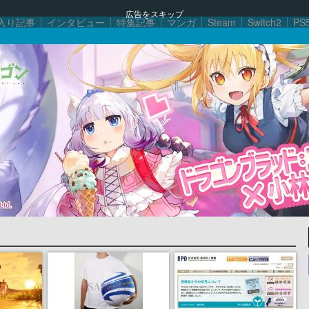
広告をスキップ
入り記事
インタビュー
特集記事
マンガ
Steam
Switch2
PS