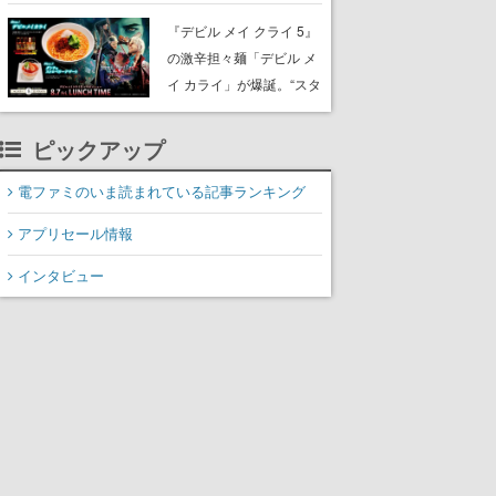
『デビル メイ クライ 5』
の激辛担々麺「デビル メ
イ カライ」が爆誕。“スタ
イリッシュに完食しまし
た”と公式が報告
ピックアップ
電ファミのいま読まれている記事ランキング
アプリセール情報
インタビュー