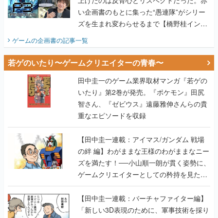
上げたのは反骨心とリスペクトだった。赤
い企画書のもとに集った“愚連隊”がシリー
ズを生まれ変わらせるまで【橋野桂インタ
ビュー】
ゲームの企画書
の記事一覧
若ゲのいたり〜ゲームクリエイターの青春〜
田中圭一のゲーム業界取材マンガ『若ゲの
いたり』第2巻が発売。『ポケモン』田尻
智さん、『ゼビウス』遠藤雅伸さんらの貴
重なエピソードを収録
【田中圭一連載：アイマス/ガンダム 戦場
の絆 編】わがままな王様のわがままなニー
ズを満たす！──小山順一朗が貫く姿勢に、
ゲームクリエイターとしての矜持を見た
【若ゲのいたり最終回】
【田中圭一連載：バーチャファイター編】
「新しい3D表現のために、軍事技術を採り