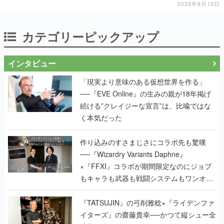
施中
2026年8月10日
カテゴリーピックアップ
インタビュー
「現実より意味のある仮想世界を作る」
──『EVE Online』の生みの親が18年掲げ
続ける”クレイジーな宣言”は、比喩ではな
く本気だった
作り込みのすさまじさにコラボ先も驚嘆
──『Wizardry Variants Daphne』
×『FFXI』コラボが期間限定なのにジョブ
もキャラも武器も戦闘システムもワンオフ
で作り込まれた理由を両ディレクターに聞
く
『TATSUJIN』の弓削雅稔×『ライデンファ
イターズ』の齋藤貴幸──かつて縦シュー全