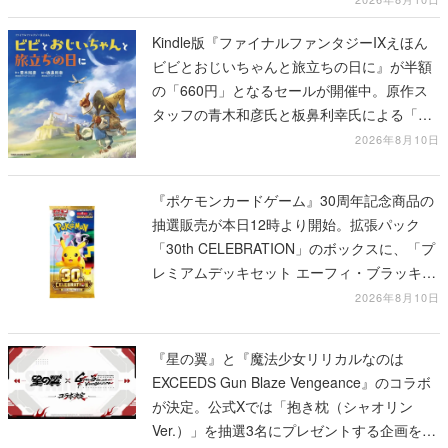
Kindle版『ファイナルファンタジーIXえほん
ビビとおじいちゃんと旅立ちの日に』が半額
の「660円」となるセールが開催中。原作ス
タッフの青木和彦氏と板鼻利幸氏による「ビ
ビ」の前日譚
2026年8月10日
『ポケモンカードゲーム』30周年記念商品の
抽選販売が本日12時より開始。拡張パック
「30th CELEBRATION」のボックスに、「プ
レミアムデッキセット エーフィ・ブラッキ
ー」「FUTURISTIC BOX」の計3商品
2026年8月10日
『星の翼』と『魔法少女リリカルなのは
EXCEEDS Gun Blaze Vengeance』のコラボ
が決定。公式Xでは「抱き枕（シャオリン
Ver.）」を抽選3名にプレゼントする企画を実