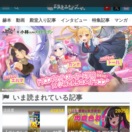
広告をスキップ
赫本
動画
殿堂入り記事
インタビュー
特集記事
マンガ
いま読まれている記事
ピックアップ
注目度
42834
注目度
28050
電ファミのいま読まれている記事ランキング
アプリセール情報