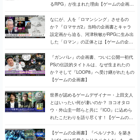
るRPG」が生まれた理由【ゲームの企画
書】
なにが、人を「ロマンシング」させるの
か？『ロマサガ2』当時の企画書とキャラ
設定画から迫る、河津秋敏がRPGに生み出
した「ロマン」の正体とは【ゲームの企画
書】
『ガンパレ』の企画書、ついに公開━初代
PSの伝説的タイトルは、なぜ生まれたの
か？そして『LOOP8』へ受け継がれたもの
【ゲームの企画書】
世界が認めるゲームデザイナー・上田文人
とはいったい何が凄いのか？ ヨコオタロ
ウ・外山圭一郎らと共に『ICO』に込めら
れたこだわりを語り尽くす！【ゲームの企
画書】
【ゲームの企画書】『ペルソナ3』を築き