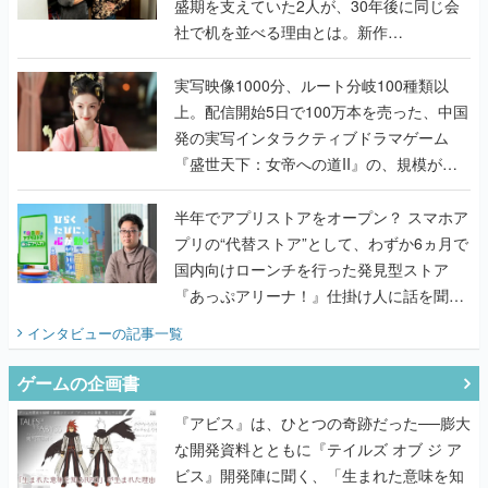
盛期を支えていた2人が、30年後に同じ会
社で机を並べる理由とは。新作
『TATSUJIN EXTREME』で初タッグを組
んだレジェンド2人に訊く開発秘話
実写映像1000分、ルート分岐100種類以
上。配信開始5日で100万本を売った、中国
発の実写インタラクティブドラマゲーム
『盛世天下：女帝への道II』の、規模が違
うこだわりをプロデューサーに聞いた
半年でアプリストアをオープン？ スマホア
プリの“代替ストア”として、わずか6ヵ月で
国内向けローンチを行った発見型ストア
『あっぷアリーナ！』仕掛け人に話を聞い
てみた
インタビュー
の記事一覧
ゲームの企画書
『アビス』は、ひとつの奇跡だった──膨大
な開発資料とともに『テイルズ オブ ジ ア
ビス』開発陣に聞く、「生まれた意味を知