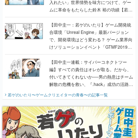
入れたい」世界情勢を味方につけて、ゲー
ムに革命をもたらした鈴木 裕の功績【若ゲ
のいたり】
【田中圭一：若ゲのいたり】ゲーム開発統
合環境「Unreal Engine」最新バージョン
で、開発環境はどう変わる？ ゲーム業界向
けソリューションイベント「GTMF2019」
に行って、より理解を深めよう【PR】
【田中圭一連載：サイバーコネクトツー
編】すべての責任はオレが取る。だから、
付いてきてくれないか──男の熱意はチーム
解散の危機を救い、『.hack』成功の活路を
開く。業界の快男児・松山 洋に流れる血は
若ゲのいたり〜ゲームクリエイターの青春〜
の記事一覧
『少年ジャンプ』色だった【若ゲのいた
り】