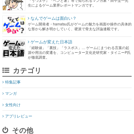
『うつヌケ』『ペンと箸』等で知られるマンガ家・田中圭一先
生によるゲーム業界レポートマンガです。
なんでゲームは面白い？
ゲーム開発者・hamatsu氏がゲームの魅力を画面や操作の具体的
な形から解き明かしていく、硬派で骨太な評論連載です。
ゲームが変えた日本語
「経験値」「裏技」「ラスボス」… ゲームにまつわる言葉の起
源や用法の変遷を、コンピューター文化史研究家・タイニーP氏
が徹底調査。
カテゴリ
特集記事
マンガ
女性向け
アプリレビュー
その他