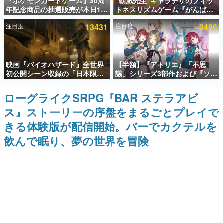
『ポケモンカードゲーム』30周
“朝凪先生”キャラデザのフィッ
年記念商品の抽選販売が本日12
トネスリズムゲーム『がんば
インタビュー
時より開始。拡張パック「30th
れ！チアリズム』Steamストア
注目度
13431
注目度
2486
CELEBRATION」のボックス
ページが公開。キャラクターの
連載・特集一覧
に、「プレミアムデッキセット
CVは陽向葵ゅかさん
エーフィ・ブラッキー」
「FUTURISTIC BOX」の計3商
殿堂入り記事
品
映画『バイオハザード』全世界
【半額】『アトリエ』「不思
SNS拡散数が数千以上！ ページビュー数万以上！ などな
ど。多くの人々に読まれた、電ファミ渾身の“殿堂入り”記
初公開シーン収録の「日本限
議」シリーズ3部作および『ソフ
事をまとめました。
定」予告映像が解禁。バイオの
ィーのアトリエ2』公式画集の
日（8月10日）にあわせて、
Kindle版が50%オフとなるセー
ローグライクSRPG『BAR ステラアビ
ゲームの企画書
「ラクーンシティ総合病院」へ
ルが開催中。各作品の設定画や
名作ゲームクリエイターの方々に製作時のエピソードをお
ス』ストーリーの序盤をまるごとプレイで
行く配達人の姿が披露
美麗なイラストの数々をふんだ
聞きし、ヒットする企画（ゲーム）とは何か？を探ってい
んに収録
きます。
きる体験版が配信開始。バーでカクテルを
赫本
飲んで眠り、夢の世界を冒険
この物語を解いてはいけない。『赫本』は、〈試験問題〉
の形をした短編ホラー小説集です。
新世代に訊く
これからのデジタルゲーム市場を担う若きクリエイター達
の姿を追い、彼らのルーツと情熱を探っていきます。
ゲーム世代の作家たち
ゲームに多大な影響を受けた作家さんに取材し、ゲームが