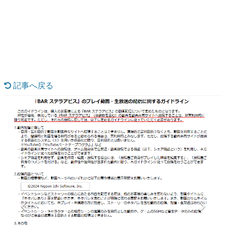
日本のコンテンツ産業やカルチャーに与えた影響を探る企
画です。
日本モバイルゲーム産業史
日本のモバイルゲーム史における主要なトピック・タイト
ルを網羅するほか、開発者へのインタビューや識者による
解説を掲載。約20年の歴史が一望できる決定版！
若ゲのいたり〜ゲームクリエイターの青春〜
『うつヌケ』『ペンと箸』等で知られるマンガ家・田中圭
記事へ戻る
一先生によるゲーム業界レポートマンガです。
なんでゲームは面白い？
ゲーム開発者・hamatsu氏がゲームの魅力を画面や操作の
具体的な形から解き明かしていく、硬派で骨太な評論連載
です。
ゲームが変えた日本語
「経験値」「裏技」「ラスボス」… ゲームにまつわる言葉
の起源や用法の変遷を、コンピューター文化史研究家・タ
イニーP氏が徹底調査。
カテゴリ
特集記事