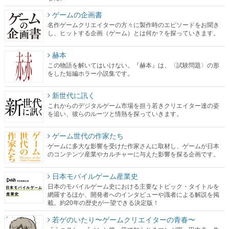
ゲームの企画書
名作ゲームクリエイターの方々に製作時のエピソードをお聞き
し、ヒットする企画（ゲーム）とは何か？を探っていきます。
赫本
この物語を解いてはいけない。『赫本』は、〈試験問題〉の形
をした短編ホラー小説集です。
新世代に訊く
これからのデジタルゲーム市場を担う若きクリエイター達の姿
を追い、彼らのルーツと情熱を探っていきます。
ゲーム世代の作家たち
ゲームに多大な影響を受けた作家さんに取材し、ゲームが日本
のコンテンツ産業やカルチャーに与えた影響を探る企画です。
日本モバイルゲーム産業史
日本のモバイルゲーム史における主要なトピック・タイトルを
網羅するほか、開発者へのインタビューや識者による解説を掲
載。約20年の歴史が一望できる決定版！
若ゲのいたり〜ゲームクリエイターの青春〜