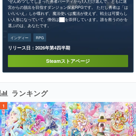
“ぜんめつ”してしまった勇者パーティから1人だけ選んで、ともに迷
宮からの脱出を目指すダンジョン探索RPGです。 ただし勇者は「は
い/いいえ」しか喋れず、魔法使いは魔法が使えず、戦士は可愛らし
い人形になっていて、僧侶は██を崇拝しています。誰を救うのかを
選ぶのは、あなたです。
インディー
RPG
リリース日：2026年第4四半期
Steamストアページ
ランキング
1