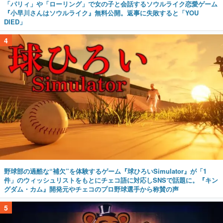
「パリィ」や「ローリング」で女の子と会話するソウルライク恋愛ゲーム
『小早川さんはソウルライク』無料公開。返事に失敗すると「YOU
DIED」
4
野球部の過酷な“補欠”を体験するゲーム『球ひろいSimulator』が「1
件」のウィッシュリストをもとにチェコ語に対応しSNSで話題に。『キン
グダム・カム』開発元やチェコのプロ野球選手から称賛の声
5