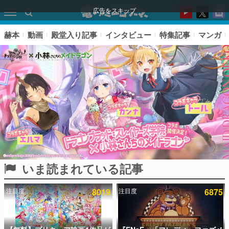
広告をスキップ
赫本
動画
殿堂入り記事
インタビュー
特集記事
マンガ
いま読まれている記事
ピックアップ
注目度
8019
注目度
6875
電ファミのいま読まれている記事ランキング
アプリセール情報