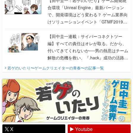
【田中圭一：若ゲのいたり】ゲーム開発統
合環境「Unreal Engine」最新バージョン
で、開発環境はどう変わる？ ゲーム業界向
けソリューションイベント「GTMF2019」
に行って、より理解を深めよう【PR】
【田中圭一連載：サイバーコネクトツー
編】すべての責任はオレが取る。だから、
付いてきてくれないか──男の熱意はチーム
解散の危機を救い、『.hack』成功の活路を
開く。業界の快男児・松山 洋に流れる血は
若ゲのいたり〜ゲームクリエイターの青春〜
の記事一覧
『少年ジャンプ』色だった【若ゲのいた
り】
X
Youtube