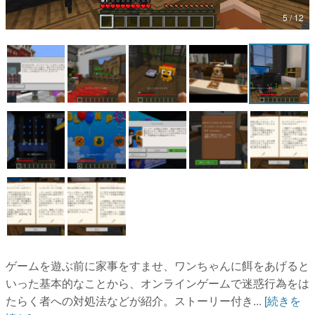
5 / 12
マンガ
女性向け
アプリレビュー
その他
電ファミニコゲーマーとは？
運営：株式会社マレ
ゲームを遊ぶ前に家事をすませ、ワンちゃんに餌をあげると
いった基本的なことから、オンラインゲームで迷惑行為をは
たらく者への対処法などが紹介。ストーリー付き...
[続きを