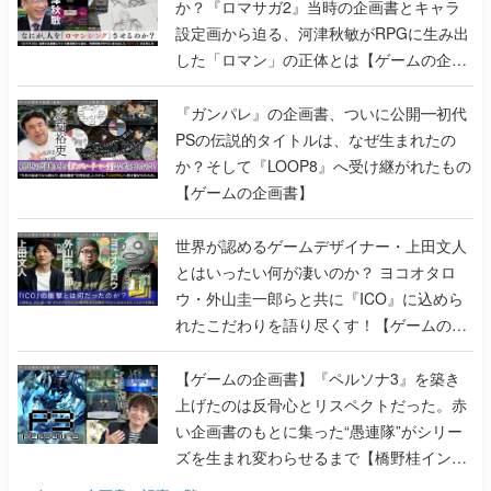
か？『ロマサガ2』当時の企画書とキャラ
設定画から迫る、河津秋敏がRPGに生み出
した「ロマン」の正体とは【ゲームの企画
書】
『ガンパレ』の企画書、ついに公開━初代
PSの伝説的タイトルは、なぜ生まれたの
か？そして『LOOP8』へ受け継がれたもの
【ゲームの企画書】
世界が認めるゲームデザイナー・上田文人
とはいったい何が凄いのか？ ヨコオタロ
ウ・外山圭一郎らと共に『ICO』に込めら
れたこだわりを語り尽くす！【ゲームの企
画書】
【ゲームの企画書】『ペルソナ3』を築き
上げたのは反骨心とリスペクトだった。赤
い企画書のもとに集った“愚連隊”がシリー
ズを生まれ変わらせるまで【橋野桂インタ
ビュー】