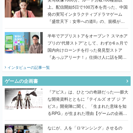
上。配信開始5日で100万本を売った、中国
発の実写インタラクティブドラマゲーム
『盛世天下：女帝への道II』の、規模が違
うこだわりをプロデューサーに聞いた
半年でアプリストアをオープン？ スマホア
プリの“代替ストア”として、わずか6ヵ月で
国内向けローンチを行った発見型ストア
『あっぷアリーナ！』仕掛け人に話を聞い
てみた
インタビュー
の記事一覧
ゲームの企画書
『アビス』は、ひとつの奇跡だった──膨大
な開発資料とともに『テイルズ オブ ジ ア
ビス』開発陣に聞く、「生まれた意味を知
るRPG」が生まれた理由【ゲームの企画
書】
なにが、人を「ロマンシング」させるの