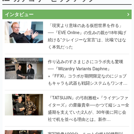
インタビュー
「現実より意味のある仮想世界を作る」
──『EVE Online』の生みの親が18年掲げ
続ける”クレイジーな宣言”は、比喩ではな
く本気だった
作り込みのすさまじさにコラボ先も驚嘆
──『Wizardry Variants Daphne』
×『FFXI』コラボが期間限定なのにジョブ
もキャラも武器も戦闘システムもワンオフ
で作り込まれた理由を両ディレクターに聞
く
『TATSUJIN』の弓削雅稔×『ライデンファ
イターズ』の齋藤貴幸──かつて縦シュー全
盛期を支えていた2人が、30年後に同じ会
社で机を並べる理由とは。新作
『TATSUJIN EXTREME』で初タッグを組
んだレジェンド2人に訊く開発秘話
実写映像1000分、ルート分岐100種類以