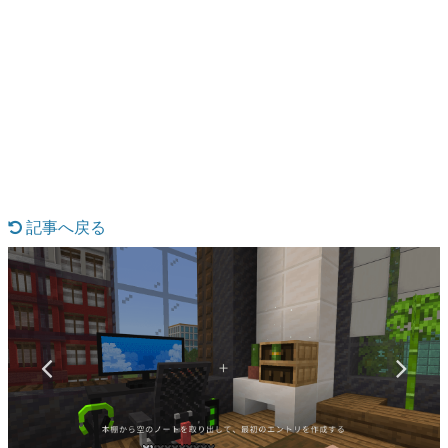
日本のコンテンツ産業やカルチャーに与えた影響を探る企
画です。
日本モバイルゲーム産業史
日本のモバイルゲーム史における主要なトピック・タイト
ルを網羅するほか、開発者へのインタビューや識者による
解説を掲載。約20年の歴史が一望できる決定版！
若ゲのいたり〜ゲームクリエイターの青春〜
『うつヌケ』『ペンと箸』等で知られるマンガ家・田中圭
一先生によるゲーム業界レポートマンガです。
記事へ戻る
なんでゲームは面白い？
ゲーム開発者・hamatsu氏がゲームの魅力を画面や操作の
具体的な形から解き明かしていく、硬派で骨太な評論連載
です。
ゲームが変えた日本語
「経験値」「裏技」「ラスボス」… ゲームにまつわる言葉
の起源や用法の変遷を、コンピューター文化史研究家・タ
イニーP氏が徹底調査。
カテゴリ
特集記事