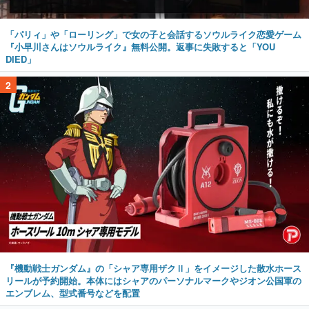
「パリィ」や「ローリング」で女の子と会話するソウルライク恋愛ゲーム
『小早川さんはソウルライク』無料公開。返事に失敗すると「YOU
DIED」
2
『機動戦士ガンダム』の「シャア専用ザクⅡ」をイメージした散水ホース
リールが予約開始。本体にはシャアのパーソナルマークやジオン公国軍の
エンブレム、型式番号などを配置