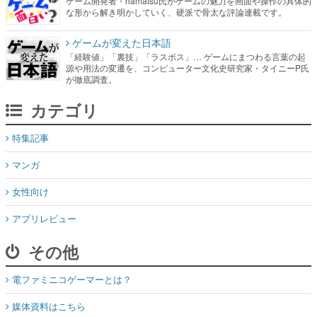
ゲーム開発者・hamatsu氏がゲームの魅力を画面や操作の具体的
な形から解き明かしていく、硬派で骨太な評論連載です。
ゲームが変えた日本語
「経験値」「裏技」「ラスボス」… ゲームにまつわる言葉の起
源や用法の変遷を、コンピューター文化史研究家・タイニーP氏
が徹底調査。
カテゴリ
特集記事
マンガ
女性向け
アプリレビュー
その他
電ファミニコゲーマーとは？
媒体資料はこちら