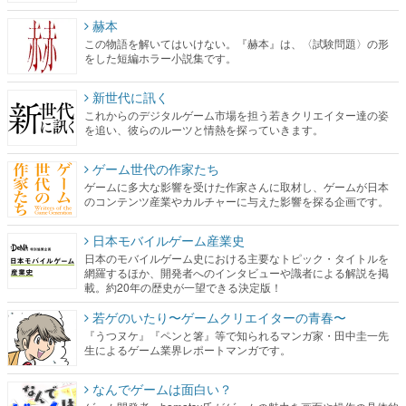
赫本
この物語を解いてはいけない。『赫本』は、〈試験問題〉の形
をした短編ホラー小説集です。
新世代に訊く
これからのデジタルゲーム市場を担う若きクリエイター達の姿
を追い、彼らのルーツと情熱を探っていきます。
ゲーム世代の作家たち
ゲームに多大な影響を受けた作家さんに取材し、ゲームが日本
のコンテンツ産業やカルチャーに与えた影響を探る企画です。
日本モバイルゲーム産業史
日本のモバイルゲーム史における主要なトピック・タイトルを
網羅するほか、開発者へのインタビューや識者による解説を掲
載。約20年の歴史が一望できる決定版！
若ゲのいたり〜ゲームクリエイターの青春〜
『うつヌケ』『ペンと箸』等で知られるマンガ家・田中圭一先
生によるゲーム業界レポートマンガです。
なんでゲームは面白い？