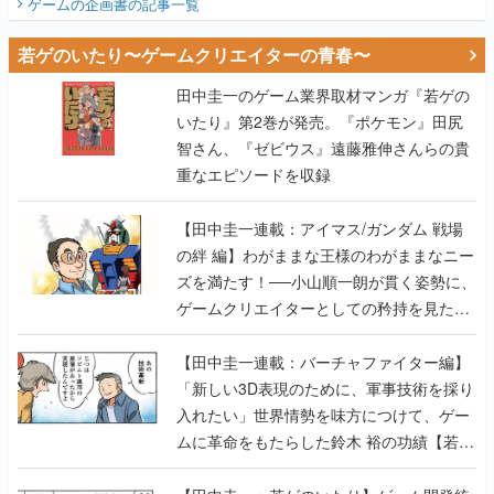
ゲームの企画書
の記事一覧
若ゲのいたり〜ゲームクリエイターの青春〜
田中圭一のゲーム業界取材マンガ『若ゲの
いたり』第2巻が発売。『ポケモン』田尻
智さん、『ゼビウス』遠藤雅伸さんらの貴
重なエピソードを収録
【田中圭一連載：アイマス/ガンダム 戦場
の絆 編】わがままな王様のわがままなニー
ズを満たす！──小山順一朗が貫く姿勢に、
ゲームクリエイターとしての矜持を見た
【若ゲのいたり最終回】
【田中圭一連載：バーチャファイター編】
「新しい3D表現のために、軍事技術を採り
入れたい」世界情勢を味方につけて、ゲー
ムに革命をもたらした鈴木 裕の功績【若ゲ
のいたり】