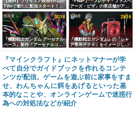
【無料】プリキュア映画4作品が
『FNaF』「フレディ・ファズベ
TVerで新たに配信スタート！な
アーズ・ピザ」の実店舗がアメ
インタビュー
んと2018年～2024年の映画ほぼ
リカの商業施設「American
注目度
3014
注目度
2816
すべてが見放題に、ぶっちゃけ
Dream」に2027年オープン！
連載・特集一覧
ありえないラインナップ
ScottGamesとの共同開発、食
事だけでなくステージショーや
没入型のホラー体験も楽しめる
殿堂入り記事
『機動戦士ガンダム アーセナル
『機動戦士ガンダム』の「シャ
SNS拡散数が数千以上！ ページビュー数万以上！ などな
ど。多くの人々に読まれた、電ファミ渾身の“殿堂入り”記
ベース』新作『アーセナルコマ
ア専用ザクⅡ」をイメージした
事をまとめました。
ンダー』発表！8月28日からオ
散水ホースリールが予約開始。
ープンベータテスト開催、2027
本体にはシャアのパーソナルマ
『マインクラフト』にネットマナーが学
ゲームの企画書
年2月下旬に稼働予定
ークやジオン公国軍のエンブレ
名作ゲームクリエイターの方々に製作時のエピソードをお
べて自分でガイドブックを作れるコンテ
ム、型式番号などを配置
聞きし、ヒットする企画（ゲーム）とは何か？を探ってい
きます。
ンツが配信。ゲームを遊ぶ前に家事をすま
赫本
せ、わんちゃんに餌をあげるといった基
この物語を解いてはいけない。『赫本』は、〈試験問題〉
本的なことや、オンラインゲームで迷惑行
の形をした短編ホラー小説集です。
為への対処法などが紹介
新世代に訊く
これからのデジタルゲーム市場を担う若きクリエイター達
の姿を追い、彼らのルーツと情熱を探っていきます。
ゲーム世代の作家たち
ゲームに多大な影響を受けた作家さんに取材し、ゲームが