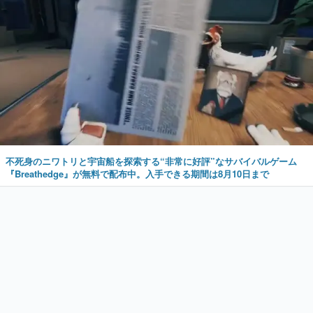
不死身のニワトリと宇宙船を探索する“非常に好評”なサバイバルゲーム
『Breathedge』が無料で配布中。入手できる期間は8月10日まで