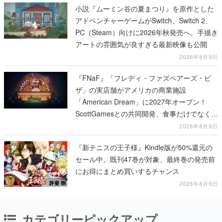
小説『ムーミン谷の夏まつり』を原作とした
アドベンチャーゲームがSwitch、Switch 2、
PC（Steam）向けに2026年秋発売へ。手描き
アートの雰囲気が良すぎる最新映像も公開
2026年8月9日
『FNaF』「フレディ・ファズベアーズ・ピ
ザ」の実店舗がアメリカの商業施設
「American Dream」に2027年オープン！
ScottGamesとの共同開発、食事だけでなくス
テージショーや没入型のホラー体験も楽しめ
2026年8月9日
る
『新テニスの王子様』Kindle版が50%還元の
セール中。既刊47巻が対象、最終巻の発売前
にお得にまとめ買いするチャンス
2026年8月9日
カテゴリーピックアップ