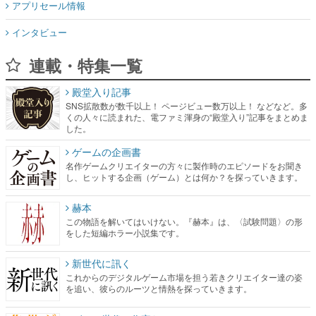
アプリセール情報
インタビュー
連載・特集一覧
殿堂入り記事
SNS拡散数が数千以上！ ページビュー数万以上！ などなど。多
くの人々に読まれた、電ファミ渾身の“殿堂入り”記事をまとめま
した。
ゲームの企画書
名作ゲームクリエイターの方々に製作時のエピソードをお聞き
し、ヒットする企画（ゲーム）とは何か？を探っていきます。
赫本
この物語を解いてはいけない。『赫本』は、〈試験問題〉の形
をした短編ホラー小説集です。
新世代に訊く
これからのデジタルゲーム市場を担う若きクリエイター達の姿
を追い、彼らのルーツと情熱を探っていきます。