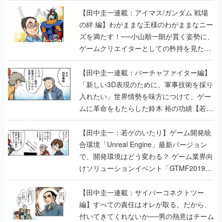
【田中圭一連載：アイマス/ガンダム 戦場
の絆 編】わがままな王様のわがままなニー
ズを満たす！──小山順一朗が貫く姿勢に、
ゲームクリエイターとしての矜持を見た
【若ゲのいたり最終回】
【田中圭一連載：バーチャファイター編】
「新しい3D表現のために、軍事技術を採り
入れたい」世界情勢を味方につけて、ゲー
ムに革命をもたらした鈴木 裕の功績【若ゲ
のいたり】
【田中圭一：若ゲのいたり】ゲーム開発統
合環境「Unreal Engine」最新バージョン
で、開発環境はどう変わる？ ゲーム業界向
けソリューションイベント「GTMF2019」
に行って、より理解を深めよう【PR】
【田中圭一連載：サイバーコネクトツー
編】すべての責任はオレが取る。だから、
付いてきてくれないか──男の熱意はチーム