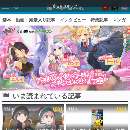
広告をスキップ
赫本
動画
殿堂入り記事
インタビュー
特集記事
マンガ
いま読まれている記事
ピックアップ
注目度
1001
注目度
1001
電ファミのいま読まれている記事ランキング
アプリセール情報