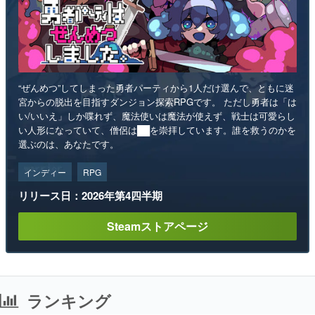
“ぜんめつ”してしまった勇者パーティから1人だけ選んで、ともに迷
宮からの脱出を目指すダンジョン探索RPGです。 ただし勇者は「は
い/いいえ」しか喋れず、魔法使いは魔法が使えず、戦士は可愛らし
い人形になっていて、僧侶は██を崇拝しています。誰を救うのかを
選ぶのは、あなたです。
インディー
RPG
リリース日：2026年第4四半期
Steamストアページ
ランキング