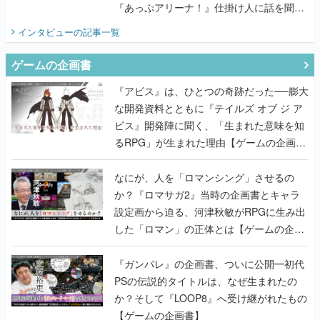
『あっぷアリーナ！』仕掛け人に話を聞い
てみた
インタビュー
の記事一覧
ゲームの企画書
『アビス』は、ひとつの奇跡だった──膨大
な開発資料とともに『テイルズ オブ ジ ア
ビス』開発陣に聞く、「生まれた意味を知
るRPG」が生まれた理由【ゲームの企画
書】
なにが、人を「ロマンシング」させるの
か？『ロマサガ2』当時の企画書とキャラ
設定画から迫る、河津秋敏がRPGに生み出
した「ロマン」の正体とは【ゲームの企画
書】
『ガンパレ』の企画書、ついに公開━初代
PSの伝説的タイトルは、なぜ生まれたの
か？そして『LOOP8』へ受け継がれたもの
【ゲームの企画書】