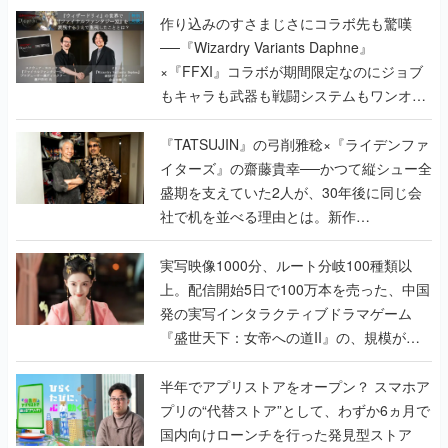
作り込みのすさまじさにコラボ先も驚嘆
──『Wizardry Variants Daphne』
×『FFXI』コラボが期間限定なのにジョブ
もキャラも武器も戦闘システムもワンオフ
で作り込まれた理由を両ディレクターに聞
く
『TATSUJIN』の弓削雅稔×『ライデンファ
イターズ』の齋藤貴幸──かつて縦シュー全
盛期を支えていた2人が、30年後に同じ会
社で机を並べる理由とは。新作
『TATSUJIN EXTREME』で初タッグを組
んだレジェンド2人に訊く開発秘話
実写映像1000分、ルート分岐100種類以
上。配信開始5日で100万本を売った、中国
発の実写インタラクティブドラマゲーム
『盛世天下：女帝への道II』の、規模が違
うこだわりをプロデューサーに聞いた
半年でアプリストアをオープン？ スマホア
プリの“代替ストア”として、わずか6ヵ月で
国内向けローンチを行った発見型ストア