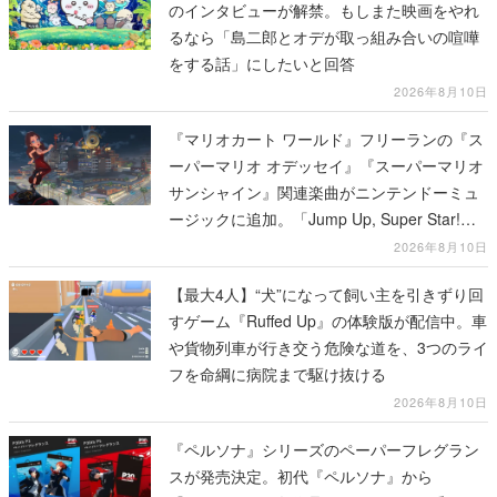
のインタビューが解禁。もしまた映画をやれ
るなら「島二郎とオデが取っ組み合いの喧嘩
をする話」にしたいと回答
2026年8月10日
『マリオカート ワールド』フリーランの『ス
ーパーマリオ オデッセイ』『スーパーマリオ
サンシャイン』関連楽曲がニンテンドーミュ
ージックに追加。「Jump Up, Super Star!」
「ドルピックタウン」など計14曲が配信
2026年8月10日
【最大4人】“犬”になって飼い主を引きずり回
すゲーム『Ruffed Up』の体験版が配信中。車
や貨物列車が行き交う危険な道を、3つのライ
フを命綱に病院まで駆け抜ける
2026年8月10日
『ペルソナ』シリーズのペーパーフレグラン
スが発売決定。初代『ペルソナ』から