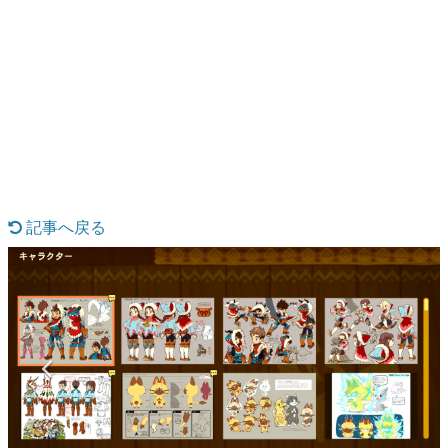
日本のコンテンツ産業やカルチャーに与えた影響を探る企
画です。
日本モバイルゲーム産業史
日本のモバイルゲーム史における主要なトピック・タイト
ルを網羅するほか、開発者へのインタビューや識者による
解説を掲載。約20年の歴史が一望できる決定版！
若ゲのいたり〜ゲームクリエイターの青春〜
『うつヌケ』『ペンと箸』等で知られるマンガ家・田中圭
一先生によるゲーム業界レポートマンガです。
記事へ戻る
なんでゲームは面白い？
ゲーム開発者・hamatsu氏がゲームの魅力を画面や操作の
具体的な形から解き明かしていく、硬派で骨太な評論連載
です。
ゲームが変えた日本語
「経験値」「裏技」「ラスボス」… ゲームにまつわる言葉
の起源や用法の変遷を、コンピューター文化史研究家・タ
イニーP氏が徹底調査。
カテゴリ
特集記事