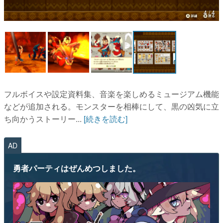
4 / 4
マンガ
女性向け
アプリレビュー
その他
フルボイスや設定資料集、音楽を楽しめるミュージアム機能
電ファミニコゲーマーとは？
などが追加される。モンスターを相棒にして、黒の凶気に立
ち向かうストーリー...
[続きを読む]
運営：株式会社マレ
AD
勇者パーティはぜんめつしました。