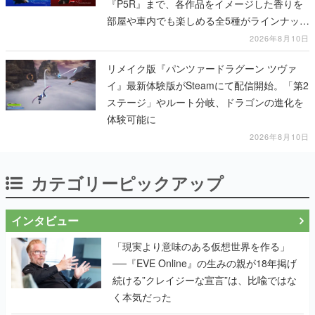
『P5R』まで、各作品をイメージした香りを
部屋や車内でも楽しめる全5種がラインナッ
プ、予約受付は8月17日12時より開始
2026年8月10日
リメイク版『パンツァードラグーン ツヴァ
イ』最新体験版がSteamにて配信開始。「第2
ステージ」やルート分岐、ドラゴンの進化を
体験可能に
2026年8月10日
カテゴリーピックアップ
インタビュー
「現実より意味のある仮想世界を作る」
──『EVE Online』の生みの親が18年掲げ
続ける”クレイジーな宣言”は、比喩ではな
く本気だった