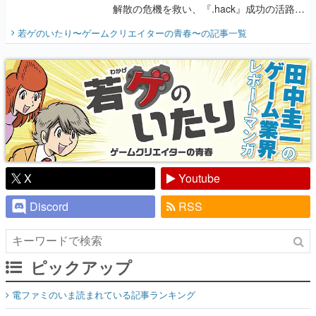
解散の危機を救い、『.hack』成功の活路を
開く。業界の快男児・松山 洋に流れる血は
若ゲのいたり〜ゲームクリエイターの青春〜
の記事一覧
『少年ジャンプ』色だった【若ゲのいた
り】
X
Youtube
Discord
RSS
ピックアップ
電ファミのいま読まれている記事ランキング