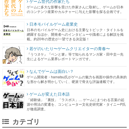
ゲーム世代の作家たち
ゲームに多大な影響を受けた作家さんに取材し、ゲームが日本
のコンテンツ産業やカルチャーに与えた影響を探る企画です。
日本モバイルゲーム産業史
日本のモバイルゲーム史における主要なトピック・タイトルを
網羅するほか、開発者へのインタビューや識者による解説を掲
載。約20年の歴史が一望できる決定版！
若ゲのいたり〜ゲームクリエイターの青春〜
『うつヌケ』『ペンと箸』等で知られるマンガ家・田中圭一先
生によるゲーム業界レポートマンガです。
なんでゲームは面白い？
ゲーム開発者・hamatsu氏がゲームの魅力を画面や操作の具体的
な形から解き明かしていく、硬派で骨太な評論連載です。
ゲームが変えた日本語
「経験値」「裏技」「ラスボス」… ゲームにまつわる言葉の起
源や用法の変遷を、コンピューター文化史研究家・タイニーP氏
が徹底調査。
カテゴリ