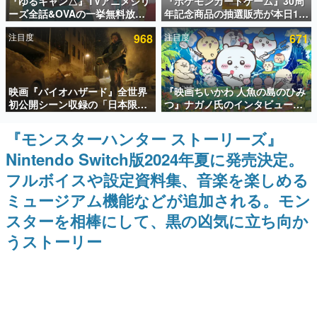
『ゆるキャン△』TVアニメシリ
『ポケモンカードゲーム』30周
ーズ全話&OVAの一挙無料放送
年記念商品の抽選販売が本日12
インタビュー
がABEMAで開催決定。8月11日
時より開始。拡張パック「30th
注目度
968
注目度
671
「山の日」の午前0時から実施
CELEBRATION」のボックス
連載・特集一覧
に、「プレミアムデッキセット
エーフィ・ブラッキー」
「FUTURISTIC BOX」の計3商
殿堂入り記事
品
映画『バイオハザード』全世界
『映画ちいかわ 人魚の島のひみ
SNS拡散数が数千以上！ ページビュー数万以上！ などな
ど。多くの人々に読まれた、電ファミ渾身の“殿堂入り”記
初公開シーン収録の「日本限
つ』ナガノ氏のインタビューが
事をまとめました。
定」予告映像が解禁。バイオの
解禁。もしまた映画をやれるな
日（8月10日）にあわせて、
ら「島二郎とオデが取っ組み合
『モンスターハンター ストーリーズ』
ゲームの企画書
「ラクーンシティ総合病院」へ
いの喧嘩をする話」にしたいと
名作ゲームクリエイターの方々に製作時のエピソードをお
Nintendo Switch版2024年夏に発売決定。
行く配達人の姿が披露
回答
聞きし、ヒットする企画（ゲーム）とは何か？を探ってい
きます。
フルボイスや設定資料集、音楽を楽しめる
赫本
ミュージアム機能などが追加される。モン
この物語を解いてはいけない。『赫本』は、〈試験問題〉
スターを相棒にして、黒の凶気に立ち向か
の形をした短編ホラー小説集です。
うストーリー
新世代に訊く
これからのデジタルゲーム市場を担う若きクリエイター達
の姿を追い、彼らのルーツと情熱を探っていきます。
ゲーム世代の作家たち
ゲームに多大な影響を受けた作家さんに取材し、ゲームが