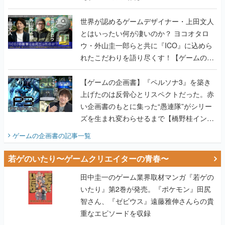
世界が認めるゲームデザイナー・上田文人
とはいったい何が凄いのか？ ヨコオタロ
ウ・外山圭一郎らと共に『ICO』に込めら
れたこだわりを語り尽くす！【ゲームの企
画書】
【ゲームの企画書】『ペルソナ3』を築き
上げたのは反骨心とリスペクトだった。赤
い企画書のもとに集った“愚連隊”がシリー
ズを生まれ変わらせるまで【橋野桂インタ
ビュー】
ゲームの企画書
の記事一覧
若ゲのいたり〜ゲームクリエイターの青春〜
田中圭一のゲーム業界取材マンガ『若ゲの
いたり』第2巻が発売。『ポケモン』田尻
智さん、『ゼビウス』遠藤雅伸さんらの貴
重なエピソードを収録