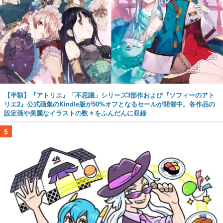
【半額】『アトリエ』「不思議」シリーズ3部作および『ソフィーのアト
リエ2』公式画集のKindle版が50%オフとなるセールが開催中。各作品の
設定画や美麗なイラストの数々をふんだんに収録
5