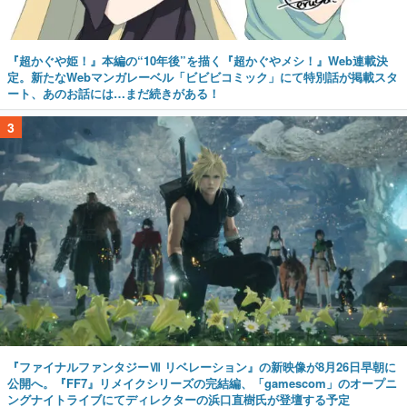
『超かぐや姫！』本編の“10年後”を描く『超かぐやメシ！』Web連載決
定。新たなWebマンガレーベル「ビビビコミック」にて特別話が掲載スタ
ート、あのお話には…まだ続きがある！
3
『ファイナルファンタジーⅦ リベレーション』の新映像が8月26日早朝に
公開へ。『FF7』リメイクシリーズの完結編、「gamescom」のオープニ
ングナイトライブにてディレクターの浜口直樹氏が登壇する予定