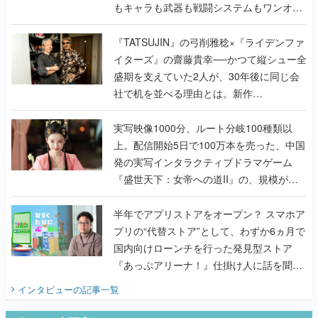
もキャラも武器も戦闘システムもワンオフ
で作り込まれた理由を両ディレクターに聞
く
『TATSUJIN』の弓削雅稔×『ライデンファ
イターズ』の齋藤貴幸──かつて縦シュー全
盛期を支えていた2人が、30年後に同じ会
社で机を並べる理由とは。新作
『TATSUJIN EXTREME』で初タッグを組
んだレジェンド2人に訊く開発秘話
実写映像1000分、ルート分岐100種類以
上。配信開始5日で100万本を売った、中国
発の実写インタラクティブドラマゲーム
『盛世天下：女帝への道II』の、規模が違
うこだわりをプロデューサーに聞いた
半年でアプリストアをオープン？ スマホア
プリの“代替ストア”として、わずか6ヵ月で
国内向けローンチを行った発見型ストア
『あっぷアリーナ！』仕掛け人に話を聞い
てみた
インタビュー
の記事一覧