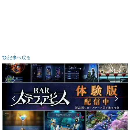
日本のコンテンツ産業やカルチャーに与えた影響を探る企
画です。
日本モバイルゲーム産業史
日本のモバイルゲーム史における主要なトピック・タイト
ルを網羅するほか、開発者へのインタビューや識者による
解説を掲載。約20年の歴史が一望できる決定版！
若ゲのいたり〜ゲームクリエイターの青春〜
『うつヌケ』『ペンと箸』等で知られるマンガ家・田中圭
一先生によるゲーム業界レポートマンガです。
記事へ戻る
なんでゲームは面白い？
ゲーム開発者・hamatsu氏がゲームの魅力を画面や操作の
具体的な形から解き明かしていく、硬派で骨太な評論連載
です。
ゲームが変えた日本語
「経験値」「裏技」「ラスボス」… ゲームにまつわる言葉
の起源や用法の変遷を、コンピューター文化史研究家・タ
イニーP氏が徹底調査。
カテゴリ
9 / 13
特集記事