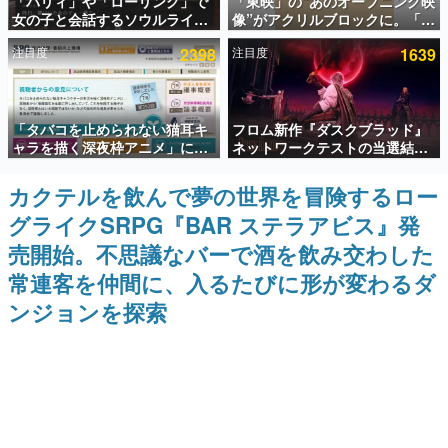
「パリィ」や「ローリング」で
「東映」の“あのオープニング映
女の子と会話するソウルライク
像”がアクリルブロックに。「東
インタビュー
恋愛ゲーム『小早川さんはソウ
映ヒストリカル グッズコレクシ
注目度
2398
注目度
1639
ルライク』無料公開。返事に失
ョン」が8月下旬より発売
連載・特集一覧
敗すると「YOU DIED」
殿堂入り記事
「タバコを止められない猫耳キ
フロム新作『ダスクブラッド』
SNS拡散数が数千以上！ ページビュー数万以上！ などな
ど。多くの人々に読まれた、電ファミ渾身の“殿堂入り”記
ャラを描く深夜枠アニメ」に視
ネットワークテストの当選結果
事をまとめました。
聴者の一部から批判意見。違法
が8月7日22時に発表。応募サイ
薬物の使用と思しき描写も含め
トのマイページから確認可能、
カクテルを飲んで夢の世界を冒険するロー
ゲームの企画書
て、BPOが議論を交わす
テスト実施は8月21日～24日
名作ゲームクリエイターの方々に製作時のエピソードをお
グライクSRPG『BAR ステラアビス』発
聞きし、ヒットする企画（ゲーム）とは何か？を探ってい
きます。
売開始。不思議なバーで酒を飲み交わした
赫本
常連客を仲間に、入るたびに形が変わるダ
この物語を解いてはいけない。『赫本』は、〈試験問題〉
ンジョンを探索
の形をした短編ホラー小説集です。
新世代に訊く
これからのデジタルゲーム市場を担う若きクリエイター達
の姿を追い、彼らのルーツと情熱を探っていきます。
ゲーム世代の作家たち
ゲームに多大な影響を受けた作家さんに取材し、ゲームが