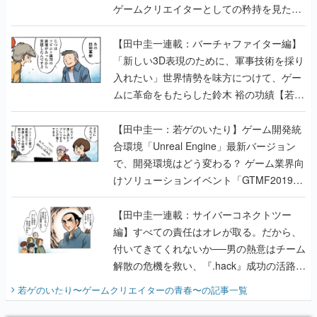
ゲームクリエイターとしての矜持を見た
【若ゲのいたり最終回】
【田中圭一連載：バーチャファイター編】
「新しい3D表現のために、軍事技術を採り
入れたい」世界情勢を味方につけて、ゲー
ムに革命をもたらした鈴木 裕の功績【若ゲ
のいたり】
【田中圭一：若ゲのいたり】ゲーム開発統
合環境「Unreal Engine」最新バージョン
で、開発環境はどう変わる？ ゲーム業界向
けソリューションイベント「GTMF2019」
に行って、より理解を深めよう【PR】
【田中圭一連載：サイバーコネクトツー
編】すべての責任はオレが取る。だから、
付いてきてくれないか──男の熱意はチーム
解散の危機を救い、『.hack』成功の活路を
開く。業界の快男児・松山 洋に流れる血は
若ゲのいたり〜ゲームクリエイターの青春〜
の記事一覧
『少年ジャンプ』色だった【若ゲのいた
り】