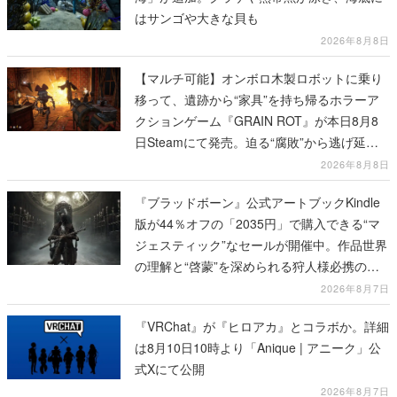
はサンゴや大きな貝も
2026年8月8日
【マルチ可能】オンボロ木製ロボットに乗り
移って、遺跡から“家具”を持ち帰るホラーア
クションゲーム『GRAIN ROT』が本日8月8
日Steamにて発売。迫る“腐敗”から逃げ延
び、持ち帰った家具で基地を再建
2026年8月8日
『ブラッドボーン』公式アートブックKindle
版が44％オフの「2035円」で購入できる“マ
ジェスティック”なセールが開催中。作品世界
の理解と“啓蒙”を深められる狩人様必携の一
冊
2026年8月7日
『VRChat』が『ヒロアカ』とコラボか。詳細
は8月10日10時より「Anique | アニーク」公
式Xにて公開
2026年8月7日