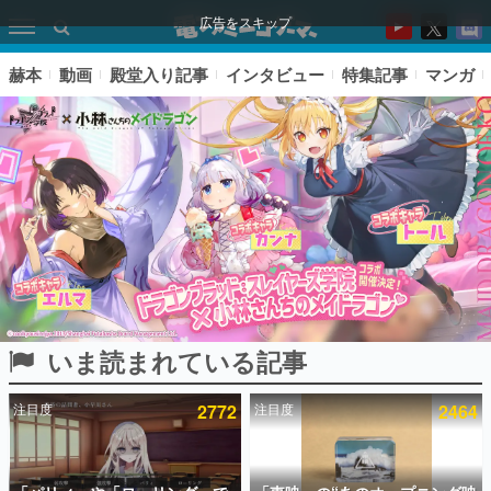
広告をスキップ
赫本
動画
殿堂入り記事
インタビュー
特集記事
マンガ
いま読まれている記事
ピックアップ
注目度
2772
注目度
2464
電ファミのいま読まれている記事ランキング
アプリセール情報