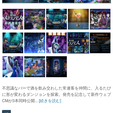
マンガ
女性向け
アプリレビュー
その他
電ファミニコゲーマーとは？
運営：株式会社マレ
不思議なバーで酒を飲み交わした常連客を仲間に、入るたび
に形が変わるダンジョンを探索。発売を記念して新作ウェブ
CMが3本同時公開...
[続きを読む]