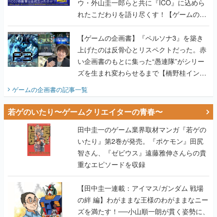
ウ・外山圭一郎らと共に『ICO』に込めら
れたこだわりを語り尽くす！【ゲームの企
画書】
【ゲームの企画書】『ペルソナ3』を築き
上げたのは反骨心とリスペクトだった。赤
い企画書のもとに集った“愚連隊”がシリー
ズを生まれ変わらせるまで【橋野桂インタ
ビュー】
ゲームの企画書
の記事一覧
若ゲのいたり〜ゲームクリエイターの青春〜
田中圭一のゲーム業界取材マンガ『若ゲの
いたり』第2巻が発売。『ポケモン』田尻
智さん、『ゼビウス』遠藤雅伸さんらの貴
重なエピソードを収録
【田中圭一連載：アイマス/ガンダム 戦場
の絆 編】わがままな王様のわがままなニー
ズを満たす！──小山順一朗が貫く姿勢に、