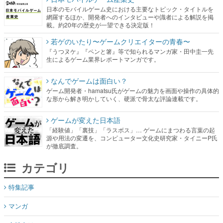
日本のモバイルゲーム史における主要なトピック・タイトルを
網羅するほか、開発者へのインタビューや識者による解説を掲
載。約20年の歴史が一望できる決定版！
若ゲのいたり〜ゲームクリエイターの青春〜
『うつヌケ』『ペンと箸』等で知られるマンガ家・田中圭一先
生によるゲーム業界レポートマンガです。
なんでゲームは面白い？
ゲーム開発者・hamatsu氏がゲームの魅力を画面や操作の具体的
な形から解き明かしていく、硬派で骨太な評論連載です。
ゲームが変えた日本語
「経験値」「裏技」「ラスボス」… ゲームにまつわる言葉の起
源や用法の変遷を、コンピューター文化史研究家・タイニーP氏
が徹底調査。
カテゴリ
特集記事
マンガ