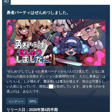
AD
勇者パーティはぜんめつしました。
“ぜんめつ”してしまった勇者パーティから1人だけ選んで、ともに迷
宮からの脱出を目指すダンジョン探索RPGです。 ただし勇者は「は
い/いいえ」しか喋れず、魔法使いは魔法が使えず、戦士は可愛らし
い人形になっていて、僧侶は██を崇拝しています。誰を救うのかを
選ぶのは、あなたです。
インディー
RPG
リリース日：2026年第4四半期