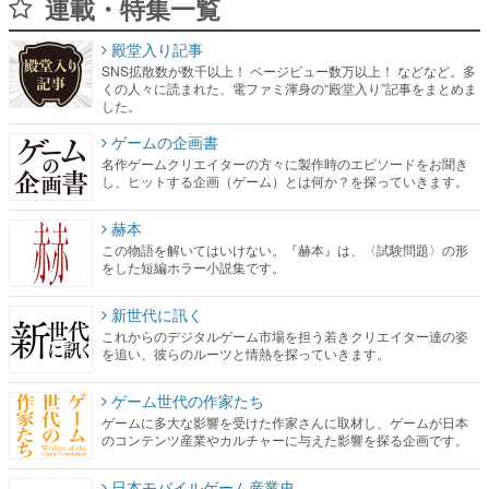
連載・特集一覧
殿堂入り記事
SNS拡散数が数千以上！ ページビュー数万以上！ などなど。多
くの人々に読まれた、電ファミ渾身の“殿堂入り”記事をまとめま
した。
ゲームの企画書
名作ゲームクリエイターの方々に製作時のエピソードをお聞き
し、ヒットする企画（ゲーム）とは何か？を探っていきます。
赫本
この物語を解いてはいけない。『赫本』は、〈試験問題〉の形
をした短編ホラー小説集です。
新世代に訊く
これからのデジタルゲーム市場を担う若きクリエイター達の姿
を追い、彼らのルーツと情熱を探っていきます。
ゲーム世代の作家たち
ゲームに多大な影響を受けた作家さんに取材し、ゲームが日本
のコンテンツ産業やカルチャーに与えた影響を探る企画です。
日本モバイルゲーム産業史