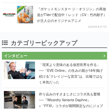
『ポケットモンスター ジ・オリジン』の再放
送がTVerで配信中！レッド（CV：竹内順子）
が主人公のオリジナルアニメ
2026年8月7日
カテゴリーピックアップ
インタビュー
「現実より意味のある仮想世界を作る」
──『EVE Online』の生みの親が18年掲げ
続ける”クレイジーな宣言”は、比喩ではな
く本気だった
作り込みのすさまじさにコラボ先も驚嘆
──『Wizardry Variants Daphne』
×『FFXI』コラボが期間限定なのにジョブ