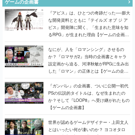
ゲームの企画書
『アビス』は、ひとつの奇跡だった──膨大
な開発資料とともに『テイルズ オブ ジ ア
ビス』開発陣に聞く、「生まれた意味を知
るRPG」が生まれた理由【ゲームの企画
書】
なにが、人を「ロマンシング」させるの
か？『ロマサガ2』当時の企画書とキャラ
設定画から迫る、河津秋敏がRPGに生み出
した「ロマン」の正体とは【ゲームの企画
書】
『ガンパレ』の企画書、ついに公開━初代
PSの伝説的タイトルは、なぜ生まれたの
か？そして『LOOP8』へ受け継がれたもの
【ゲームの企画書】
世界が認めるゲームデザイナー・上田文人
とはいったい何が凄いのか？ ヨコオタロ