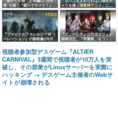
『超かぐや姫！』本編の“10年
「タバコを止められない猫耳キ
後”を描く『超かぐやメシ！』
ャラを描く深夜枠アニメ」に視
インタビュー
Web連載決定。新たなWebマン
聴者の一部から批判意見。違法
注目度
17303
注目度
9713
ガレーベル「ビビビコミック」
薬物の使用と思しき描写も含め
連載・特集一覧
にて特別話が掲載スタート、あ
て、BPOが議論を交わす
のお話には…まだ続きがある！
殿堂入り記事
『ファイナルファンタジーⅦ リ
『グノーシア』コラボカフェが
SNS拡散数が数千以上！ ページビュー数万以上！ などな
ど。多くの人々に読まれた、電ファミ渾身の“殿堂入り”記
ベレーション』の新映像が8月
開催決定。「学園祭」をコンセ
事をまとめました。
26日早朝に公開へ。『FF7』リ
プトに、模擬店やセツやSQ、ラ
メイクシリーズの完結編、
キオたちが学祭バンドを楽しむ
視聴者参加型デスゲーム『ALTÆR
ゲームの企画書
「gamescom」のオープニング
様子を切り取った新グッズが展
名作ゲームクリエイターの方々に製作時のエピソードをお
CARNIVAL』3週間で視聴者が10万人を突
ナイトライブにてディレクター
開
聞きし、ヒットする企画（ゲーム）とは何か？を探ってい
の浜口直樹氏が登壇する予定
きます。
破し、その群衆がLinuxサーバーを実際に
赫本
ハッキング → デスゲーム主催者のWebサ
この物語を解いてはいけない。『赫本』は、〈試験問題〉
イトが崩壊される
の形をした短編ホラー小説集です。
新世代に訊く
これからのデジタルゲーム市場を担う若きクリエイター達
の姿を追い、彼らのルーツと情熱を探っていきます。
ゲーム世代の作家たち
ゲームに多大な影響を受けた作家さんに取材し、ゲームが