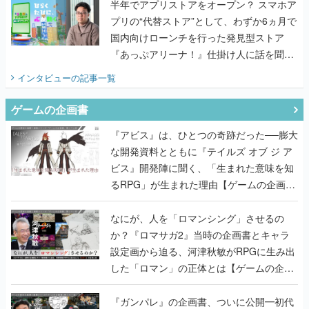
半年でアプリストアをオープン？ スマホア
プリの“代替ストア”として、わずか6ヵ月で
国内向けローンチを行った発見型ストア
『あっぷアリーナ！』仕掛け人に話を聞い
てみた
インタビュー
の記事一覧
ゲームの企画書
『アビス』は、ひとつの奇跡だった──膨大
な開発資料とともに『テイルズ オブ ジ ア
ビス』開発陣に聞く、「生まれた意味を知
るRPG」が生まれた理由【ゲームの企画
書】
なにが、人を「ロマンシング」させるの
か？『ロマサガ2』当時の企画書とキャラ
設定画から迫る、河津秋敏がRPGに生み出
した「ロマン」の正体とは【ゲームの企画
書】
『ガンパレ』の企画書、ついに公開━初代