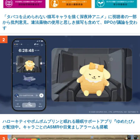
「タバコを止められない猫耳キャラを描く深夜枠アニメ」に視聴者の一部
から批判意見。違法薬物の使用と思しき描写も含めて、BPOが議論を交わ
す
2
ハローキティやポムポムプリンと眠れる睡眠サポートアプリ『ゆめたび』
が配信中。キャラごとのASMRや目覚ましアラームも搭載
3