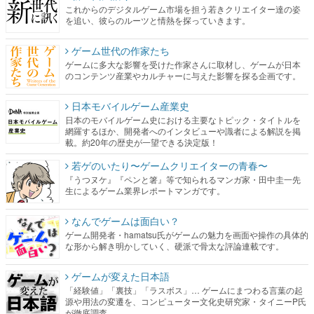
これからのデジタルゲーム市場を担う若きクリエイター達の姿
を追い、彼らのルーツと情熱を探っていきます。
ゲーム世代の作家たち
ゲームに多大な影響を受けた作家さんに取材し、ゲームが日本
のコンテンツ産業やカルチャーに与えた影響を探る企画です。
日本モバイルゲーム産業史
日本のモバイルゲーム史における主要なトピック・タイトルを
網羅するほか、開発者へのインタビューや識者による解説を掲
載。約20年の歴史が一望できる決定版！
若ゲのいたり〜ゲームクリエイターの青春〜
『うつヌケ』『ペンと箸』等で知られるマンガ家・田中圭一先
生によるゲーム業界レポートマンガです。
なんでゲームは面白い？
ゲーム開発者・hamatsu氏がゲームの魅力を画面や操作の具体的
な形から解き明かしていく、硬派で骨太な評論連載です。
ゲームが変えた日本語
「経験値」「裏技」「ラスボス」… ゲームにまつわる言葉の起
源や用法の変遷を、コンピューター文化史研究家・タイニーP氏
が徹底調査。