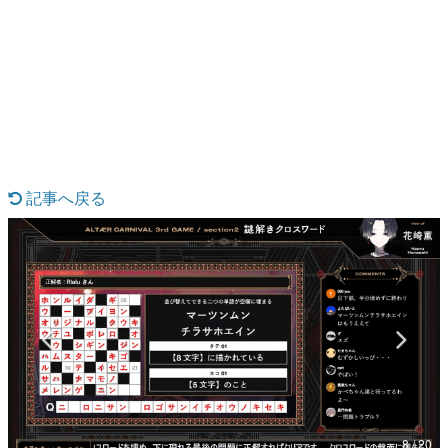
日本のコンテンツ産業やカルチャーに与えた影響を探る企
画です。
日本モバイルゲーム産業史
日本のモバイルゲーム史における主要なトピック・タイト
ルを網羅するほか、開発者へのインタビューや識者による
解説を掲載。約20年の歴史が一望できる決定版！
若ゲのいたり〜ゲームクリエイターの青春〜
『うつヌケ』『ペンと箸』等で知られるマンガ家・田中圭
一先生によるゲーム業界レポートマンガです。
記事へ戻る
なんでゲームは面白い？
ゲーム開発者・hamatsu氏がゲームの魅力を画面や操作の
具体的な形から解き明かしていく、硬派で骨太な評論連載
です。
ゲームが変えた日本語
「経験値」「裏技」「ラスボス」… ゲームにまつわる言葉
の起源や用法の変遷を、コンピューター文化史研究家・タ
イニーP氏が徹底調査。
カテゴリ
8 / 20
特集記事