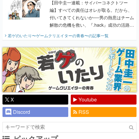
【田中圭一連載：サイバーコネクトツー
編】すべての責任はオレが取る。だから、
付いてきてくれないか──男の熱意はチーム
解散の危機を救い、『.hack』成功の活路を
開く。業界の快男児・松山 洋に流れる血は
若ゲのいたり〜ゲームクリエイターの青春〜
の記事一覧
『少年ジャンプ』色だった【若ゲのいた
り】
X
Youtube
Discord
RSS
ピックアップ