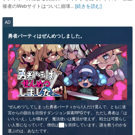
催者のWebサイトはついに崩壊...
[続きを読む]
AD
勇者パーティはぜんめつしました。
“ぜんめつ”してしまった勇者パーティから1人だけ選んで、ともに迷
宮からの脱出を目指すダンジョン探索RPGです。 ただし勇者は「は
い/いいえ」しか喋れず、魔法使いは魔法が使えず、戦士は可愛らし
い人形になっていて、僧侶は██を崇拝しています。誰を救うのかを
選ぶのは、あなたです。