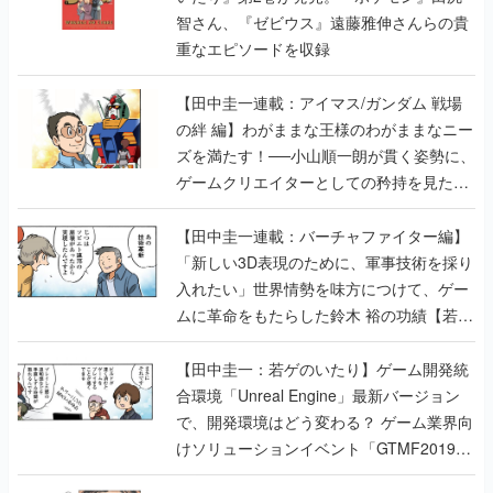
智さん、『ゼビウス』遠藤雅伸さんらの貴
重なエピソードを収録
【田中圭一連載：アイマス/ガンダム 戦場
の絆 編】わがままな王様のわがままなニー
ズを満たす！──小山順一朗が貫く姿勢に、
ゲームクリエイターとしての矜持を見た
【若ゲのいたり最終回】
【田中圭一連載：バーチャファイター編】
「新しい3D表現のために、軍事技術を採り
入れたい」世界情勢を味方につけて、ゲー
ムに革命をもたらした鈴木 裕の功績【若ゲ
のいたり】
【田中圭一：若ゲのいたり】ゲーム開発統
合環境「Unreal Engine」最新バージョン
で、開発環境はどう変わる？ ゲーム業界向
けソリューションイベント「GTMF2019」
に行って、より理解を深めよう【PR】