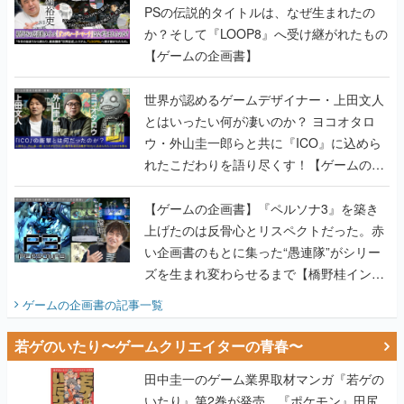
PSの伝説的タイトルは、なぜ生まれたの
か？そして『LOOP8』へ受け継がれたもの
【ゲームの企画書】
世界が認めるゲームデザイナー・上田文人
とはいったい何が凄いのか？ ヨコオタロ
ウ・外山圭一郎らと共に『ICO』に込めら
れたこだわりを語り尽くす！【ゲームの企
画書】
【ゲームの企画書】『ペルソナ3』を築き
上げたのは反骨心とリスペクトだった。赤
い企画書のもとに集った“愚連隊”がシリー
ズを生まれ変わらせるまで【橋野桂インタ
ビュー】
ゲームの企画書
の記事一覧
若ゲのいたり〜ゲームクリエイターの青春〜
田中圭一のゲーム業界取材マンガ『若ゲの
いたり』第2巻が発売。『ポケモン』田尻