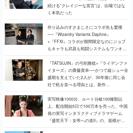
続ける”クレイジーな宣言”は、比喩ではな
く本気だった
作り込みのすさまじさにコラボ先も驚嘆
──『Wizardry Variants Daphne』
×『FFXI』コラボが期間限定なのにジョブ
もキャラも武器も戦闘システムもワンオフ
で作り込まれた理由を両ディレクターに聞
く
『TATSUJIN』の弓削雅稔×『ライデンファ
イターズ』の齋藤貴幸──かつて縦シュー全
盛期を支えていた2人が、30年後に同じ会
社で机を並べる理由とは。新作
『TATSUJIN EXTREME』で初タッグを組
んだレジェンド2人に訊く開発秘話
実写映像1000分、ルート分岐100種類以
上。配信開始5日で100万本を売った、中国
発の実写インタラクティブドラマゲーム
『盛世天下：女帝への道II』の、規模が違
うこだわりをプロデューサーに聞いた