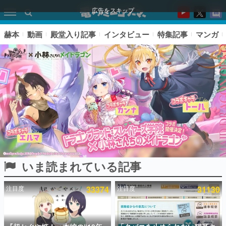
広告をスキップ
赫本
動画
殿堂入り記事
インタビュー
特集記事
マンガ
いま読まれている記事
ピックアップ
注目度
33374
注目度
31130
電ファミのいま読まれている記事ランキング
アプリセール情報