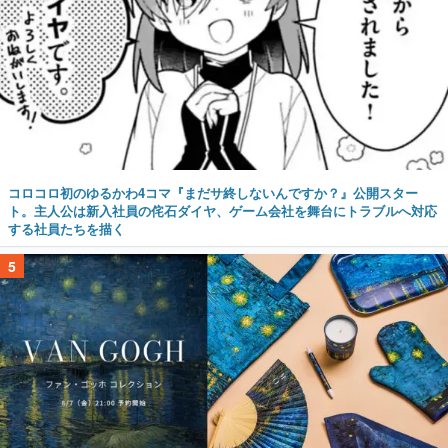
コロコロ初のゆるかわ4コマ『まだサ終しないんですか？』公開スター
ト。主人公は新入社員の侘石ダイヤ、ゲーム会社を舞台にトラブルへ対応
する社員たちを描く
5