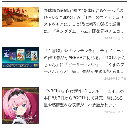
野球部の過酷な“補欠”を体験するゲーム『球
ひろいSimulator』が「1件」のウィッシュリ
ストをもとにチェコ語に対応しSNSで話題
に。『キングダム・カム』開発元やチェコの
プロ野球選手から称賛の声
2026年8月7日
『白雪姫』や『シンデレラ』、ディズニーの
名作10作品がABEMAに初登場。『101匹わん
ちゃん』に『ピーター・パン』、『くまのプ
ーさん』など、毎日1作品が午後3時と夜8時
に2回放送
2026年8月7日
『VRChat』向け新作3Dモデル「ニュイ」が
本日8月7日からBOOTHにて発売。瞳に光る
星や感情豊かな表情が、小悪魔かわいい
2026年8月7日