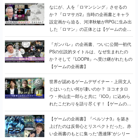
なにが、人を「ロマンシング」させるの
か？『ロマサガ2』当時の企画書とキャラ
設定画から迫る、河津秋敏がRPGに生み出
した「ロマン」の正体とは【ゲームの企画
書】
『ガンパレ』の企画書、ついに公開━初代
PSの伝説的タイトルは、なぜ生まれたの
か？そして『LOOP8』へ受け継がれたもの
【ゲームの企画書】
世界が認めるゲームデザイナー・上田文人
とはいったい何が凄いのか？ ヨコオタロ
ウ・外山圭一郎らと共に『ICO』に込めら
れたこだわりを語り尽くす！【ゲームの企
画書】
【ゲームの企画書】『ペルソナ3』を築き
上げたのは反骨心とリスペクトだった。赤
い企画書のもとに集った“愚連隊”がシリー