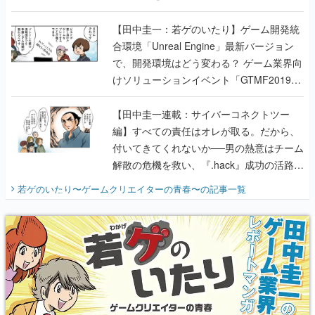
のいたり】
【田中圭一：若ゲのいたり】ゲーム開発統
合環境「Unreal Engine」最新バージョン
で、開発環境はどう変わる？ ゲーム業界向
けソリューションイベント「GTMF2019」
に行って、より理解を深めよう【PR】
【田中圭一連載：サイバーコネクトツー
編】すべての責任はオレが取る。だから、
付いてきてくれないか──男の熱意はチーム
解散の危機を救い、『.hack』成功の活路を
開く。業界の快男児・松山 洋に流れる血は
若ゲのいたり〜ゲームクリエイターの青春〜
の記事一覧
『少年ジャンプ』色だった【若ゲのいた
り】