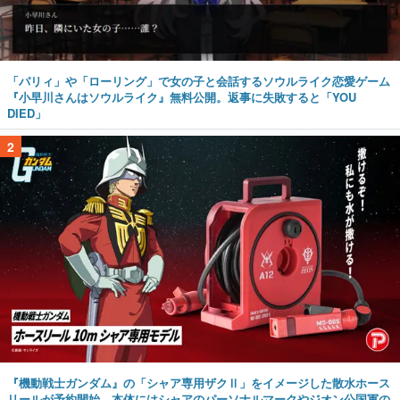
「パリィ」や「ローリング」で女の子と会話するソウルライク恋愛ゲーム
『小早川さんはソウルライク』無料公開。返事に失敗すると「YOU
DIED」
2
『機動戦士ガンダム』の「シャア専用ザクⅡ」をイメージした散水ホース
リールが予約開始。本体にはシャアのパーソナルマークやジオン公国軍の