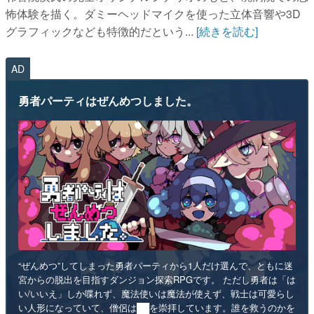
怖体験を描く。ダミーヘッドマイクを使った立体音響や3D
グラフィックなども特徴的だという...
[続きを読む]
AD
勇者パーティはぜんめつしました。
“ぜんめつ”してしまった勇者パーティから1人だけ選んで、ともに迷
宮からの脱出を目指すダンジョン探索RPGです。 ただし勇者は「は
い/いいえ」しか喋れず、魔法使いは魔法が使えず、戦士は可愛らし
い人形になっていて、僧侶は██を崇拝しています。誰を救うのかを