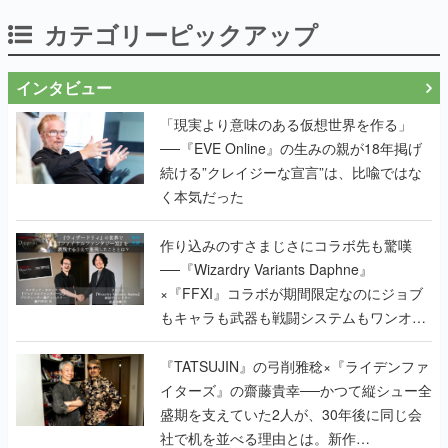
カテゴリーピックアップ
インタビュー
「現実より意味のある仮想世界を作る」
──『EVE Online』の生みの親が18年掲げ
続ける”クレイジーな宣言”は、比喩ではな
く本気だった
作り込みのすさまじさにコラボ先も驚嘆
──『Wizardry Variants Daphne』
×『FFXI』コラボが期間限定なのにジョブ
もキャラも武器も戦闘システムもワンオフ
で作り込まれた理由を両ディレクターに聞
く
『TATSUJIN』の弓削雅稔×『ライデンファ
イターズ』の齋藤貴幸──かつて縦シュー全
盛期を支えていた2人が、30年後に同じ会
社で机を並べる理由とは。新作