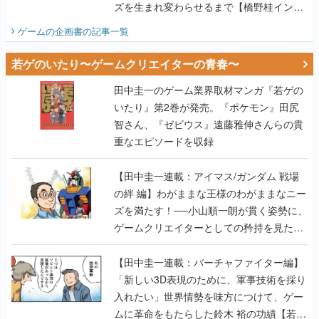
ズを生まれ変わらせるまで【橋野桂インタ
ビュー】
ゲームの企画書
の記事一覧
若ゲのいたり〜ゲームクリエイターの青春〜
田中圭一のゲーム業界取材マンガ『若ゲの
いたり』第2巻が発売。『ポケモン』田尻
智さん、『ゼビウス』遠藤雅伸さんらの貴
重なエピソードを収録
【田中圭一連載：アイマス/ガンダム 戦場
の絆 編】わがままな王様のわがままなニー
ズを満たす！──小山順一朗が貫く姿勢に、
ゲームクリエイターとしての矜持を見た
【若ゲのいたり最終回】
【田中圭一連載：バーチャファイター編】
「新しい3D表現のために、軍事技術を採り
入れたい」世界情勢を味方につけて、ゲー
ムに革命をもたらした鈴木 裕の功績【若ゲ