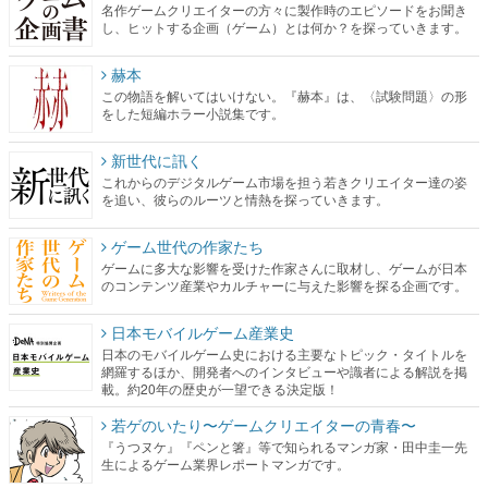
名作ゲームクリエイターの方々に製作時のエピソードをお聞き
し、ヒットする企画（ゲーム）とは何か？を探っていきます。
赫本
この物語を解いてはいけない。『赫本』は、〈試験問題〉の形
をした短編ホラー小説集です。
新世代に訊く
これからのデジタルゲーム市場を担う若きクリエイター達の姿
を追い、彼らのルーツと情熱を探っていきます。
ゲーム世代の作家たち
ゲームに多大な影響を受けた作家さんに取材し、ゲームが日本
のコンテンツ産業やカルチャーに与えた影響を探る企画です。
日本モバイルゲーム産業史
日本のモバイルゲーム史における主要なトピック・タイトルを
網羅するほか、開発者へのインタビューや識者による解説を掲
載。約20年の歴史が一望できる決定版！
若ゲのいたり〜ゲームクリエイターの青春〜
『うつヌケ』『ペンと箸』等で知られるマンガ家・田中圭一先
生によるゲーム業界レポートマンガです。