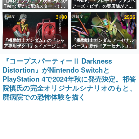
【無料】プリキュア映画4作品が
『FNaF』「フレディ・ファズベ
TVerで新たに配信スタート！な
アーズ・ピザ」の実店舗がアメ
インタビュー
んと2018年～2024年の映画ほぼ
リカの商業施設「American
注目度
3190
注目度
2926
すべてが見放題に、ぶっちゃけ
Dream」に2027年オープン！
連載・特集一覧
ありえないラインナップ
ScottGamesとの共同開発、食
事だけでなくステージショーや
没入型のホラー体験も楽しめる
殿堂入り記事
『機動戦士ガンダム』の「シャ
『機動戦士ガンダム アーセナル
SNS拡散数が数千以上！ ページビュー数万以上！ などな
ど。多くの人々に読まれた、電ファミ渾身の“殿堂入り”記
ア専用ザクⅡ」をイメージした
ベース』新作『アーセナルコマ
事をまとめました。
散水ホースリールが予約開始。
ンダー』発表！8月28日からオ
本体にはシャアのパーソナルマ
ープンベータテスト開催、2027
『コープスパーティーⅡ Darkness
ゲームの企画書
ークやジオン公国軍のエンブレ
年2月下旬に稼働予定
名作ゲームクリエイターの方々に製作時のエピソードをお
Distortion』がNintendo Switchと
ム、型式番号などを配置
聞きし、ヒットする企画（ゲーム）とは何か？を探ってい
きます。
PlayStation 4で2024年秋に発売決定。祁答
赫本
院慎氏の完全オリジナルシナリオのもと、
この物語を解いてはいけない。『赫本』は、〈試験問題〉
廃病院での恐怖体験を描く
の形をした短編ホラー小説集です。
新世代に訊く
これからのデジタルゲーム市場を担う若きクリエイター達
の姿を追い、彼らのルーツと情熱を探っていきます。
ゲーム世代の作家たち
ゲームに多大な影響を受けた作家さんに取材し、ゲームが