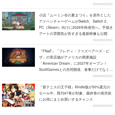
2026年8月9日
小説『ムーミン谷の夏まつり』を原作とした
アドベンチャーゲームがSwitch、Switch 2、
PC（Steam）向けに2026年秋発売へ。手描き
アートの雰囲気が良すぎる最新映像も公開
2026年8月9日
『FNaF』「フレディ・ファズベアーズ・ピ
ザ」の実店舗がアメリカの商業施設
「American Dream」に2027年オープン！
ScottGamesとの共同開発、食事だけでなくス
テージショーや没入型のホラー体験も楽しめ
2026年8月9日
る
『新テニスの王子様』Kindle版が50%還元の
セール中。既刊47巻が対象、最終巻の発売前
にお得にまとめ買いするチャンス
2026年8月9日