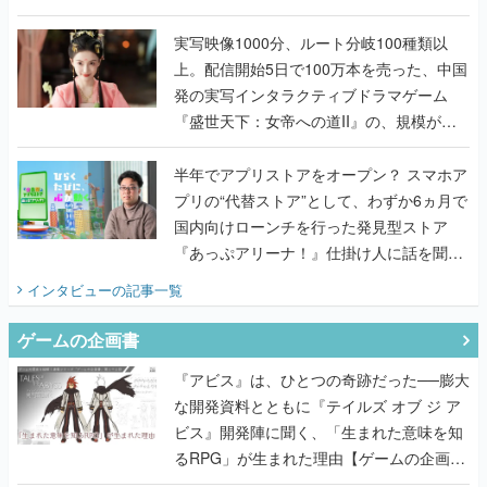
『TATSUJIN EXTREME』で初タッグを組
んだレジェンド2人に訊く開発秘話
実写映像1000分、ルート分岐100種類以
上。配信開始5日で100万本を売った、中国
発の実写インタラクティブドラマゲーム
『盛世天下：女帝への道II』の、規模が違
うこだわりをプロデューサーに聞いた
半年でアプリストアをオープン？ スマホア
プリの“代替ストア”として、わずか6ヵ月で
国内向けローンチを行った発見型ストア
『あっぷアリーナ！』仕掛け人に話を聞い
てみた
インタビュー
の記事一覧
ゲームの企画書
『アビス』は、ひとつの奇跡だった──膨大
な開発資料とともに『テイルズ オブ ジ ア
ビス』開発陣に聞く、「生まれた意味を知
るRPG」が生まれた理由【ゲームの企画
書】