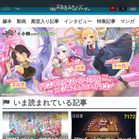
広告をスキップ
赫本
動画
殿堂入り記事
インタビュー
特集記事
マンガ
いま読まれている記事
ピックアップ
注目度
7865
注目度
7172
電ファミのいま読まれている記事ランキング
アプリセール情報