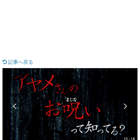
日本のコンテンツ産業やカルチャーに与えた影響を探る企
画です。
日本モバイルゲーム産業史
日本のモバイルゲーム史における主要なトピック・タイト
ルを網羅するほか、開発者へのインタビューや識者による
解説を掲載。約20年の歴史が一望できる決定版！
若ゲのいたり〜ゲームクリエイターの青春〜
『うつヌケ』『ペンと箸』等で知られるマンガ家・田中圭
一先生によるゲーム業界レポートマンガです。
記事へ戻る
なんでゲームは面白い？
ゲーム開発者・hamatsu氏がゲームの魅力を画面や操作の
具体的な形から解き明かしていく、硬派で骨太な評論連載
です。
ゲームが変えた日本語
「経験値」「裏技」「ラスボス」… ゲームにまつわる言葉
の起源や用法の変遷を、コンピューター文化史研究家・タ
イニーP氏が徹底調査。
カテゴリ
15 / 18
特集記事