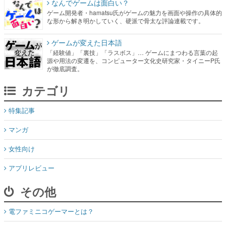
なんでゲームは面白い？
ゲーム開発者・hamatsu氏がゲームの魅力を画面や操作の具体的
な形から解き明かしていく、硬派で骨太な評論連載です。
ゲームが変えた日本語
「経験値」「裏技」「ラスボス」… ゲームにまつわる言葉の起
源や用法の変遷を、コンピューター文化史研究家・タイニーP氏
が徹底調査。
カテゴリ
特集記事
マンガ
女性向け
アプリレビュー
その他
電ファミニコゲーマーとは？