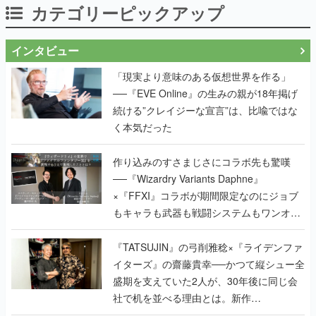
カテゴリーピックアップ
インタビュー
「現実より意味のある仮想世界を作る」
──『EVE Online』の生みの親が18年掲げ
続ける”クレイジーな宣言”は、比喩ではな
く本気だった
作り込みのすさまじさにコラボ先も驚嘆
──『Wizardry Variants Daphne』
×『FFXI』コラボが期間限定なのにジョブ
もキャラも武器も戦闘システムもワンオフ
で作り込まれた理由を両ディレクターに聞
く
『TATSUJIN』の弓削雅稔×『ライデンファ
イターズ』の齋藤貴幸──かつて縦シュー全
盛期を支えていた2人が、30年後に同じ会
社で机を並べる理由とは。新作
『TATSUJIN EXTREME』で初タッグを組