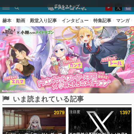
広告をスキップ
赫本
動画
殿堂入り記事
インタビュー
特集記事
マンガ
いま読まれている記事
ピックアップ
注目度
2079
注目度
1397
電ファミのいま読まれている記事ランキング
アプリセール情報