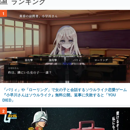
ランキング
1
「パリィ」や「ローリング」で女の子と会話するソウルライク恋愛ゲーム
『小早川さんはソウルライク』無料公開。返事に失敗すると「YOU
DIED」
2