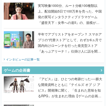
んだレジェンド2人に訊く開発秘話
実写映像1000分、ルート分岐100種類以
上。配信開始5日で100万本を売った、中国
発の実写インタラクティブドラマゲーム
『盛世天下：女帝への道II』の、規模が違
うこだわりをプロデューサーに聞いた
半年でアプリストアをオープン？ スマホア
プリの“代替ストア”として、わずか6ヵ月で
国内向けローンチを行った発見型ストア
『あっぷアリーナ！』仕掛け人に話を聞い
てみた
インタビュー
の記事一覧
ゲームの企画書
『アビス』は、ひとつの奇跡だった──膨大
な開発資料とともに『テイルズ オブ ジ ア
ビス』開発陣に聞く、「生まれた意味を知
るRPG」が生まれた理由【ゲームの企画
書】