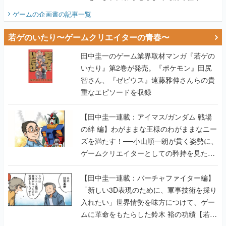
ビュー】
ゲームの企画書
の記事一覧
若ゲのいたり〜ゲームクリエイターの青春〜
田中圭一のゲーム業界取材マンガ『若ゲの
いたり』第2巻が発売。『ポケモン』田尻
智さん、『ゼビウス』遠藤雅伸さんらの貴
重なエピソードを収録
【田中圭一連載：アイマス/ガンダム 戦場
の絆 編】わがままな王様のわがままなニー
ズを満たす！──小山順一朗が貫く姿勢に、
ゲームクリエイターとしての矜持を見た
【若ゲのいたり最終回】
【田中圭一連載：バーチャファイター編】
「新しい3D表現のために、軍事技術を採り
入れたい」世界情勢を味方につけて、ゲー
ムに革命をもたらした鈴木 裕の功績【若ゲ