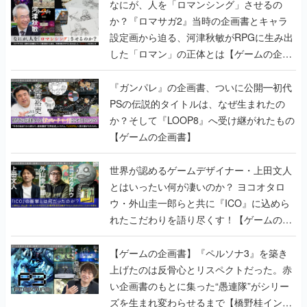
なにが、人を「ロマンシング」させるの
か？『ロマサガ2』当時の企画書とキャラ
設定画から迫る、河津秋敏がRPGに生み出
した「ロマン」の正体とは【ゲームの企画
書】
『ガンパレ』の企画書、ついに公開━初代
PSの伝説的タイトルは、なぜ生まれたの
か？そして『LOOP8』へ受け継がれたもの
【ゲームの企画書】
世界が認めるゲームデザイナー・上田文人
とはいったい何が凄いのか？ ヨコオタロ
ウ・外山圭一郎らと共に『ICO』に込めら
れたこだわりを語り尽くす！【ゲームの企
画書】
【ゲームの企画書】『ペルソナ3』を築き
上げたのは反骨心とリスペクトだった。赤
い企画書のもとに集った“愚連隊”がシリー
ズを生まれ変わらせるまで【橋野桂インタ