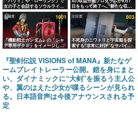
「パリィ」や「ローリング」で
Xの収益分配プログラムが9月7
女の子と会話するソウルライク
日をもって終了へ。新たな収益
インタビュー
恋愛ゲーム『小早川さんはソウ
化制度「Original Content
注目度
1001
注目度
803
ルライク』無料公開。返事に失
Rewards Program」を発表
連載・特集一覧
敗すると「YOU DIED」
殿堂入り記事
『機動戦士ガンダム』の「シャ
不死身のニワトリと宇宙船を探
SNS拡散数が数千以上！ ページビュー数万以上！ などな
ど。多くの人々に読まれた、電ファミ渾身の“殿堂入り”記
ア専用ザクⅡ」をイメージした
索する“非常に好評”なサバイバ
事をまとめました。
散水ホースリールが予約開始。
ルゲーム『Breathedge』が無
本体にはシャアのパーソナルマ
料で配布中。入手できる期間は8
『聖剣伝説 VISIONS of MANA』新たなゲ
ゲームの企画書
ークやジオン公国軍のエンブレ
月10日まで
名作ゲームクリエイターの方々に製作時のエピソードをお
ームプレイトレーラー公開。鎧を身にまと
ム、型式番号などを配置
聞きし、ヒットする企画（ゲーム）とは何か？を探ってい
きます。
い、ダイナミックに“大剣”を振るう主人公
赫本
や、翼のはえた少女が喋るシーンが見られ
この物語を解いてはいけない。『赫本』は、〈試験問題〉
る。日本語音声は今後アナウンスされる予
の形をした短編ホラー小説集です。
定
新世代に訊く
これからのデジタルゲーム市場を担う若きクリエイター達
の姿を追い、彼らのルーツと情熱を探っていきます。
ゲーム世代の作家たち
ゲームに多大な影響を受けた作家さんに取材し、ゲームが