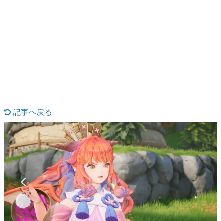
日本のコンテンツ産業やカルチャーに与えた影響を探る企
画です。
日本モバイルゲーム産業史
日本のモバイルゲーム史における主要なトピック・タイト
ルを網羅するほか、開発者へのインタビューや識者による
解説を掲載。約20年の歴史が一望できる決定版！
若ゲのいたり〜ゲームクリエイターの青春〜
『うつヌケ』『ペンと箸』等で知られるマンガ家・田中圭
一先生によるゲーム業界レポートマンガです。
記事へ戻る
なんでゲームは面白い？
ゲーム開発者・hamatsu氏がゲームの魅力を画面や操作の
具体的な形から解き明かしていく、硬派で骨太な評論連載
です。
ゲームが変えた日本語
「経験値」「裏技」「ラスボス」… ゲームにまつわる言葉
の起源や用法の変遷を、コンピューター文化史研究家・タ
イニーP氏が徹底調査。
カテゴリ
特集記事