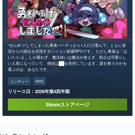
“ぜんめつ”してしまった勇者パーティから1人だけ選んで、ともに迷
宮からの脱出を目指すダンジョン探索RPGです。 ただし勇者は「は
い/いいえ」しか喋れず、魔法使いは魔法が使えず、戦士は可愛らし
い人形になっていて、僧侶は██を崇拝しています。誰を救うのかを
選ぶのは、あなたです。
インディー
RPG
リリース日：2026年第4四半期
Steamストアページ