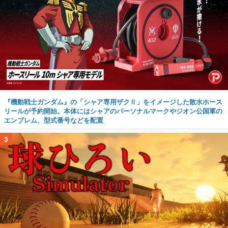
『機動戦士ガンダム』の「シャア専用ザクⅡ」をイメージした散水ホース
リールが予約開始。本体にはシャアのパーソナルマークやジオン公国軍の
エンブレム、型式番号などを配置
3