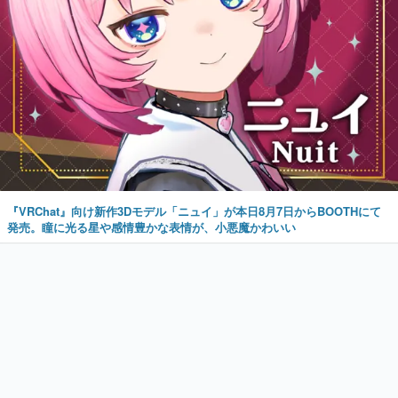
『VRChat』向け新作3Dモデル「ニュイ」が本日8月7日からBOOTHにて
発売。瞳に光る星や感情豊かな表情が、小悪魔かわいい