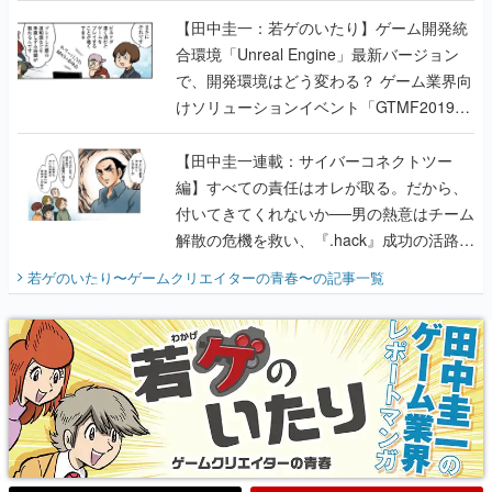
のいたり】
【田中圭一：若ゲのいたり】ゲーム開発統
合環境「Unreal Engine」最新バージョン
で、開発環境はどう変わる？ ゲーム業界向
けソリューションイベント「GTMF2019」
に行って、より理解を深めよう【PR】
【田中圭一連載：サイバーコネクトツー
編】すべての責任はオレが取る。だから、
付いてきてくれないか──男の熱意はチーム
解散の危機を救い、『.hack』成功の活路を
開く。業界の快男児・松山 洋に流れる血は
若ゲのいたり〜ゲームクリエイターの青春〜
の記事一覧
『少年ジャンプ』色だった【若ゲのいた
り】