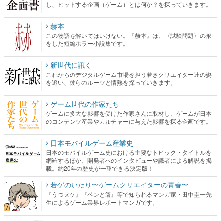
し、ヒットする企画（ゲーム）とは何か？を探っていきます。
赫本
この物語を解いてはいけない。『赫本』は、〈試験問題〉の形
をした短編ホラー小説集です。
新世代に訊く
これからのデジタルゲーム市場を担う若きクリエイター達の姿
を追い、彼らのルーツと情熱を探っていきます。
ゲーム世代の作家たち
ゲームに多大な影響を受けた作家さんに取材し、ゲームが日本
のコンテンツ産業やカルチャーに与えた影響を探る企画です。
日本モバイルゲーム産業史
日本のモバイルゲーム史における主要なトピック・タイトルを
網羅するほか、開発者へのインタビューや識者による解説を掲
載。約20年の歴史が一望できる決定版！
若ゲのいたり〜ゲームクリエイターの青春〜
『うつヌケ』『ペンと箸』等で知られるマンガ家・田中圭一先
生によるゲーム業界レポートマンガです。