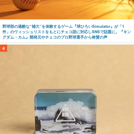
野球部の過酷な“補欠”を体験するゲーム『球ひろいSimulator』が「1
件」のウィッシュリストをもとにチェコ語に対応しSNSで話題に。『キン
グダム・カム』開発元やチェコのプロ野球選手から称賛の声
4