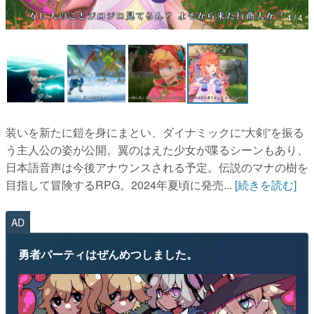
4 / 4
マンガ
女性向け
アプリレビュー
その他
装いを新たに鎧を身にまとい、ダイナミックに“大剣”を振る
電ファミニコゲーマーとは？
う主人公の姿が公開。翼のはえた少女が喋るシーンもあり、
日本語音声は今後アナウンスされる予定。伝説のマナの樹を
運営：株式会社マレ
目指して冒険するRPG。2024年夏頃に発売...
[続きを読む]
AD
勇者パーティはぜんめつしました。