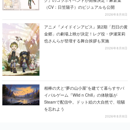
グ』のコラボイベントが開催決定！麻倉葉
（CV：日笠陽子）のビジュアルも公開
2026年8月8日
アニメ『メイドインアビス』第2期「烈日の黄
金郷」の劇場上映が決定！レグ役・伊瀬茉莉
也さんらが登壇する舞台挨拶も実施
2026年8月8日
相棒の犬と“夢の山小屋”を建てて暮らすサバ
イバルゲーム『Wild n Chill』の体験版が
Steamで配信中。ドット絵の大自然で、喧騒
を忘れよう
2026年8月8日