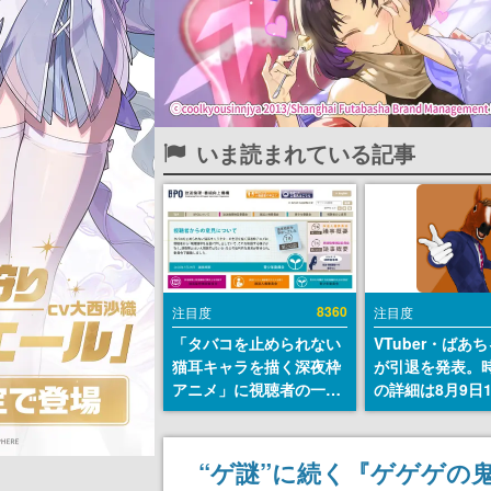
いま読まれている記事
8360
注目度
注目度
「タバコを止められない
VTuber・ばあ
猫耳キャラを描く深夜枠
が引退を発表。
アニメ」に視聴者の一部
の詳細は8月9日
から批判意見。違法薬物
の配信で説明
の使用と思しき描写も含
めて、BPOが議論を交わ
“ゲ謎”に続く『ゲゲゲの
す