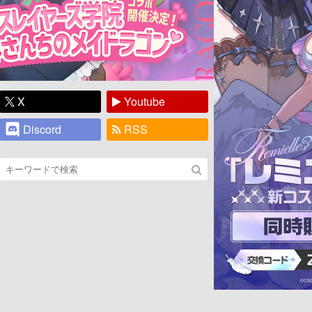
X
Youtube
Discord
RSS