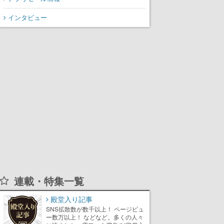
インタビュー
連載・特集一覧
殿堂入り記事
SNS拡散数が数千以上！ ページビュ
ー数万以上！ などなど。多くの人々