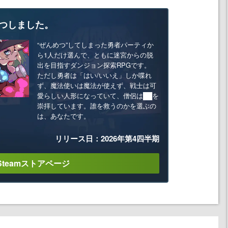
つしました。
“ぜんめつ”してしまった勇者パーティか
ら1人だけ選んで、ともに迷宮からの脱
出を目指すダンジョン探索RPGです。
ただし勇者は「はい/いいえ」しか喋れ
ず、魔法使いは魔法が使えず、戦士は可
愛らしい人形になっていて、僧侶は██を
崇拝しています。誰を救うのかを選ぶの
は、あなたです。
リリース日：2026年第4四半期
Steamストアページ