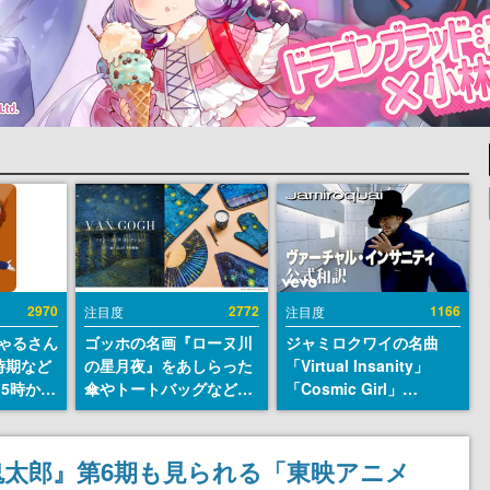
2970
2772
1166
注目度
注目度
ちゃるさん
ゴッホの名画『ローヌ川
ジャミロクワイの名曲
時期など
の星月夜』をあしらった
「Virtual Insanity」
15時から
傘やトートバッグなどが
「Cosmic Girl」
登場。8月7日21時より2
「Canned Heat」公式日
日間限定で予約販売
本語字幕付きMVがいき
なり公開！「SUMMER
鬼太郎』第6期も見られる「東映アニメ
SONIC 2026」での9年ぶ