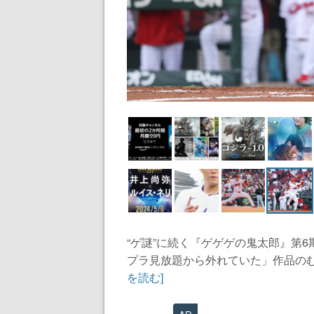
“ゲ謎”に続く『ゲゲゲの鬼太郎』第
プラ見放題から外れていた」作品のむ
を読む]