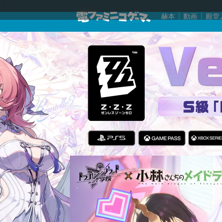
赫本
動画
殿堂