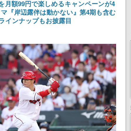
を月額99円で楽しめるキャンペーンが4
りとなる日本公演を記念
して
ラマ『岸辺露伴は動かない』第4期も含む
着ラインナップもお披露目