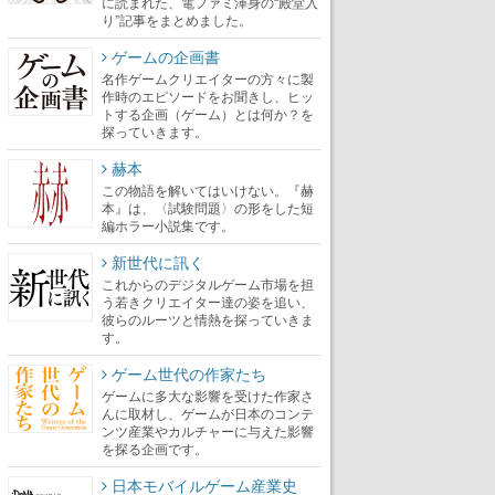
に読まれた、電ファミ渾身の“殿堂入
り”記事をまとめました。
ゲームの企画書
名作ゲームクリエイターの方々に製
作時のエピソードをお聞きし、ヒッ
トする企画（ゲーム）とは何か？を
探っていきます。
赫本
この物語を解いてはいけない。『赫
本』は、〈試験問題〉の形をした短
編ホラー小説集です。
新世代に訊く
これからのデジタルゲーム市場を担
う若きクリエイター達の姿を追い、
彼らのルーツと情熱を探っていきま
す。
ゲーム世代の作家たち
ゲームに多大な影響を受けた作家さ
んに取材し、ゲームが日本のコンテ
ンツ産業やカルチャーに与えた影響
を探る企画です。
日本モバイルゲーム産業史