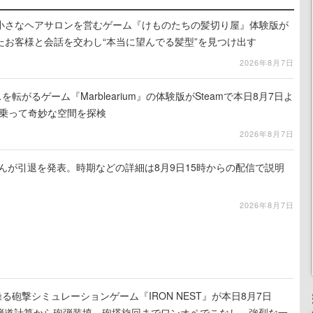
小さなヘアサロンを営むゲーム『けものたちの髪切り屋』体験版が
たお客様と会話を交わし“本当に望んでる髪型”を見つけ出す
2026年8月7日
を転がるゲーム『Marblearium』の体験版がSteamで本日8月7日よ
トに乗って奇妙な空間を探検
2026年8月7日
るさんが引退を発表。時期などの詳細は8月9日15時からの配信で説明
2026年8月7日
る砲撃シミュレーションゲーム『IRON NEST』が本日8月7日
。弾道計算から砲弾装填、砲塔旋回までワンオペでこなし、強烈な一