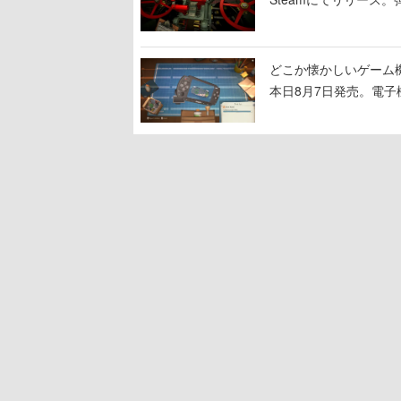
撃をブチかませるロマ
どこか懐かしいゲーム
本日8月7日発売。電
に耳を傾ける