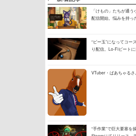
「けもの」たちが通う
配信開始。悩みを持っ
“ビー玉”になってコース
り配信。Lo-Fiビー
VTuber・ばあちゃ
“手作業”で巨大要塞を操
Steamにてリリース