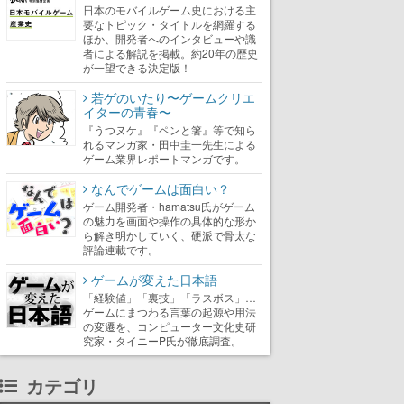
日本のモバイルゲーム史における主
要なトピック・タイトルを網羅する
ほか、開発者へのインタビューや識
者による解説を掲載。約20年の歴史
が一望できる決定版！
若ゲのいたり〜ゲームクリエ
イターの青春〜
『うつヌケ』『ペンと箸』等で知ら
れるマンガ家・田中圭一先生による
ゲーム業界レポートマンガです。
なんでゲームは面白い？
ゲーム開発者・hamatsu氏がゲーム
の魅力を画面や操作の具体的な形か
ら解き明かしていく、硬派で骨太な
評論連載です。
ゲームが変えた日本語
「経験値」「裏技」「ラスボス」…
ゲームにまつわる言葉の起源や用法
の変遷を、コンピューター文化史研
究家・タイニーP氏が徹底調査。
カテゴリ