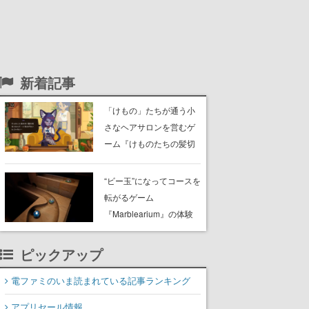
新着記事
「けもの」たちが通う小
さなヘアサロンを営むゲ
ーム『けものたちの髪切
り屋』体験版が配信開
始。悩みを持ったお客様
“ビー玉”になってコースを
と会話を交わし“本当に望
転がるゲーム
んでる髪型”を見つけ出す
『Marblearium』の体験
版がSteamで本日8月7日
より配信。Lo-Fiビートに
ピックアップ
乗って奇妙な空間を探検
電ファミのいま読まれている記事ランキング
アプリセール情報