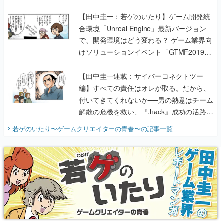
のいたり】
【田中圭一：若ゲのいたり】ゲーム開発統
合環境「Unreal Engine」最新バージョン
で、開発環境はどう変わる？ ゲーム業界向
けソリューションイベント「GTMF2019」
に行って、より理解を深めよう【PR】
【田中圭一連載：サイバーコネクトツー
編】すべての責任はオレが取る。だから、
付いてきてくれないか──男の熱意はチーム
解散の危機を救い、『.hack』成功の活路を
開く。業界の快男児・松山 洋に流れる血は
若ゲのいたり〜ゲームクリエイターの青春〜
の記事一覧
『少年ジャンプ』色だった【若ゲのいた
り】