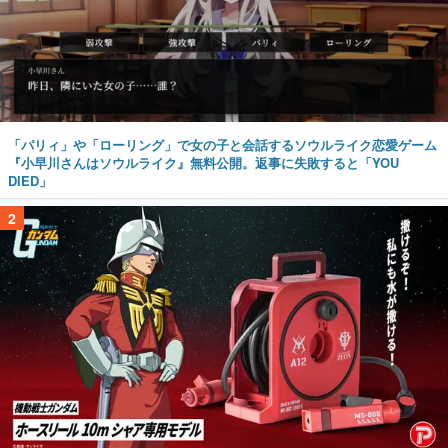
「パリィ」や「ローリング」で女の子と会話するソウルライク恋愛ゲーム
『小早川さんはソウルライク』無料公開。返事に失敗すると「YOU
DIED」
2