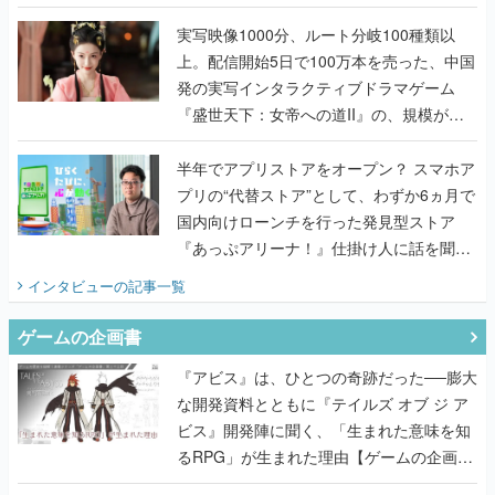
『TATSUJIN EXTREME』で初タッグを組
んだレジェンド2人に訊く開発秘話
実写映像1000分、ルート分岐100種類以
上。配信開始5日で100万本を売った、中国
発の実写インタラクティブドラマゲーム
『盛世天下：女帝への道II』の、規模が違
うこだわりをプロデューサーに聞いた
半年でアプリストアをオープン？ スマホア
プリの“代替ストア”として、わずか6ヵ月で
国内向けローンチを行った発見型ストア
『あっぷアリーナ！』仕掛け人に話を聞い
てみた
インタビュー
の記事一覧
ゲームの企画書
『アビス』は、ひとつの奇跡だった──膨大
な開発資料とともに『テイルズ オブ ジ ア
ビス』開発陣に聞く、「生まれた意味を知
るRPG」が生まれた理由【ゲームの企画
書】