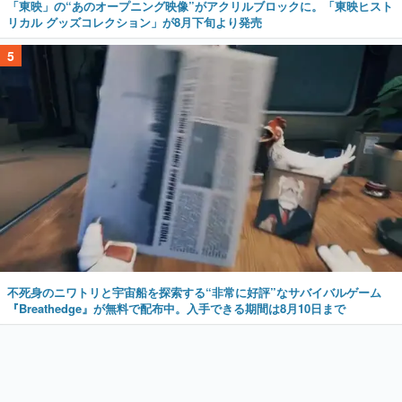
「東映」の“あのオープニング映像”がアクリルブロックに。「東映ヒスト
リカル グッズコレクション」が8月下旬より発売
5
不死身のニワトリと宇宙船を探索する“非常に好評”なサバイバルゲーム
『Breathedge』が無料で配布中。入手できる期間は8月10日まで