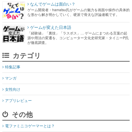
なんでゲームは面白い？
ゲーム開発者・hamatsu氏がゲームの魅力を画面や操作の具体的
な形から解き明かしていく、硬派で骨太な評論連載です。
ゲームが変えた日本語
「経験値」「裏技」「ラスボス」… ゲームにまつわる言葉の起
源や用法の変遷を、コンピューター文化史研究家・タイニーP氏
が徹底調査。
カテゴリ
特集記事
マンガ
女性向け
アプリレビュー
その他
電ファミニコゲーマーとは？