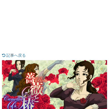
日本のコンテンツ産業やカルチャーに与えた影響を探る企
画です。
日本モバイルゲーム産業史
日本のモバイルゲーム史における主要なトピック・タイト
ルを網羅するほか、開発者へのインタビューや識者による
解説を掲載。約20年の歴史が一望できる決定版！
若ゲのいたり〜ゲームクリエイターの青春〜
『うつヌケ』『ペンと箸』等で知られるマンガ家・田中圭
一先生によるゲーム業界レポートマンガです。
記事へ戻る
なんでゲームは面白い？
ゲーム開発者・hamatsu氏がゲームの魅力を画面や操作の
具体的な形から解き明かしていく、硬派で骨太な評論連載
です。
ゲームが変えた日本語
「経験値」「裏技」「ラスボス」… ゲームにまつわる言葉
の起源や用法の変遷を、コンピューター文化史研究家・タ
イニーP氏が徹底調査。
カテゴリ
特集記事