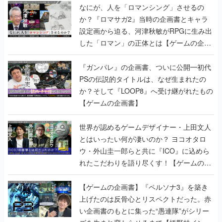
なにが、人を「ロマンシング」させるの
か？『ロマサガ2』当時の企画書とキャラ
設定画から迫る、河津秋敏がRPGに生み出
した「ロマン」の正体とは【ゲームの企画
書】
『ガンパレ』の企画書、ついに公開━初代
PSの伝説的タイトルは、なぜ生まれたの
か？そして『LOOP8』へ受け継がれたもの
【ゲームの企画書】
世界が認めるゲームデザイナー・上田文人
とはいったい何が凄いのか？ ヨコオタロ
ウ・外山圭一郎らと共に『ICO』に込めら
れたこだわりを語り尽くす！【ゲームの企
画書】
【ゲームの企画書】『ペルソナ3』を築き
上げたのは反骨心とリスペクトだった。赤
い企画書のもとに集った“愚連隊”がシリー