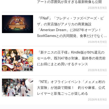
アートの雰囲気が良すぎる最新映像も公開
2026年8月9日
『FNaF』「フレディ・ファズベアーズ・ピ
ザ」の実店舗がアメリカの商業施設
「American Dream」に2027年オープン！
ScottGamesとの共同開発、食事だけでなくス
テージショーや没入型のホラー体験も楽しめ
2026年8月9日
る
『新テニスの王子様』Kindle版が50%還元の
セール中。既刊47巻が対象、最終巻の発売前
にお得にまとめ買いするチャンス
2026年8月9日
『NTE』オフラインイベント「メェメェ村の
大冒険」が池袋で開催！ 釣りや麻雀、公式
レイヤーと影鬼ごっこが楽しめる
2026年8月9日