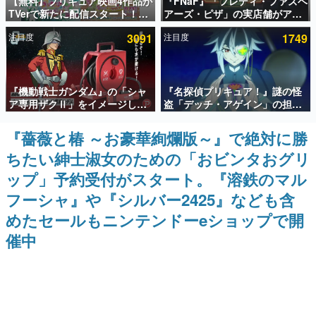
【無料】プリキュア映画4作品が
『FNaF』「フレディ・ファズベ
TVerで新たに配信スタート！な
アーズ・ピザ」の実店舗がアメ
インタビュー
んと2018年～2024年の映画ほぼ
リカの商業施設「American
注目度
3091
注目度
1749
すべてが見放題に、ぶっちゃけ
Dream」に2027年オープン！
連載・特集一覧
ありえないラインナップ
ScottGamesとの共同開発、食
事だけでなくステージショーや
没入型のホラー体験も楽しめる
殿堂入り記事
『機動戦士ガンダム』の「シャ
『名探偵プリキュア！』謎の怪
SNS拡散数が数千以上！ ページビュー数万以上！ などな
ど。多くの人々に読まれた、電ファミ渾身の“殿堂入り”記
ア専用ザクⅡ」をイメージした
盗「デッチ・アゲイン」の担当
事をまとめました。
散水ホースリールが予約開始。
キャストは天﨑滉平さんと判
本体にはシャアのパーソナルマ
明。『Re:ゼロから始める異世
『薔薇と椿 ～お豪華絢爛版～』で絶対に勝
ゲームの企画書
ークやジオン公国軍のエンブレ
界生活』オットー役、『ヒプノ
名作ゲームクリエイターの方々に製作時のエピソードをお
ちたい紳士淑女のための「おビンタおグリ
ム、型式番号などを配置
シスマイク』山田三郎役など
聞きし、ヒットする企画（ゲーム）とは何か？を探ってい
きます。
ップ」予約受付がスタート。『溶鉄のマル
赫本
フーシャ』や『シルバー2425』なども含
この物語を解いてはいけない。『赫本』は、〈試験問題〉
めたセールもニンテンドーeショップで開
の形をした短編ホラー小説集です。
催中
新世代に訊く
これからのデジタルゲーム市場を担う若きクリエイター達
の姿を追い、彼らのルーツと情熱を探っていきます。
ゲーム世代の作家たち
ゲームに多大な影響を受けた作家さんに取材し、ゲームが