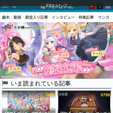
広告をスキップ
赫本
動画
殿堂入り記事
インタビュー
特集記事
マンガ
いま読まれている記事
ピックアップ
注目度
7898
注目度
6798
電ファミのいま読まれている記事ランキング
アプリセール情報