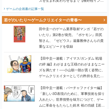
ズを生まれ変わらせるまで【橋野桂インタ
ビュー】
ゲームの企画書
の記事一覧
若ゲのいたり〜ゲームクリエイターの青春〜
田中圭一のゲーム業界取材マンガ『若ゲの
いたり』第2巻が発売。『ポケモン』田尻
智さん、『ゼビウス』遠藤雅伸さんらの貴
重なエピソードを収録
【田中圭一連載：アイマス/ガンダム 戦場
の絆 編】わがままな王様のわがままなニー
ズを満たす！──小山順一朗が貫く姿勢に、
ゲームクリエイターとしての矜持を見た
【若ゲのいたり最終回】
【田中圭一連載：バーチャファイター編】
「新しい3D表現のために、軍事技術を採り
入れたい」世界情勢を味方につけて、ゲー
ムに革命をもたらした鈴木 裕の功績【若ゲ