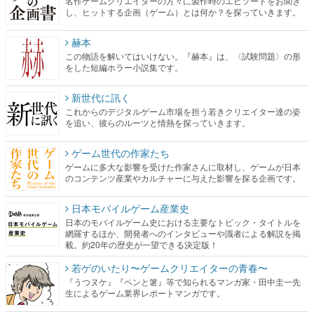
名作ゲームクリエイターの方々に製作時のエピソードをお聞き
し、ヒットする企画（ゲーム）とは何か？を探っていきます。
赫本
この物語を解いてはいけない。『赫本』は、〈試験問題〉の形
をした短編ホラー小説集です。
新世代に訊く
これからのデジタルゲーム市場を担う若きクリエイター達の姿
を追い、彼らのルーツと情熱を探っていきます。
ゲーム世代の作家たち
ゲームに多大な影響を受けた作家さんに取材し、ゲームが日本
のコンテンツ産業やカルチャーに与えた影響を探る企画です。
日本モバイルゲーム産業史
日本のモバイルゲーム史における主要なトピック・タイトルを
網羅するほか、開発者へのインタビューや識者による解説を掲
載。約20年の歴史が一望できる決定版！
若ゲのいたり〜ゲームクリエイターの青春〜
『うつヌケ』『ペンと箸』等で知られるマンガ家・田中圭一先
生によるゲーム業界レポートマンガです。