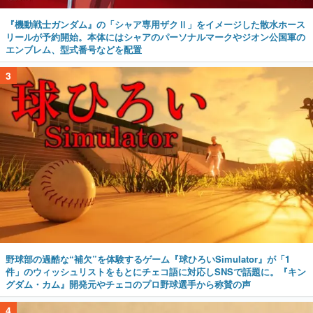
『機動戦士ガンダム』の「シャア専用ザクⅡ」をイメージした散水ホース
リールが予約開始。本体にはシャアのパーソナルマークやジオン公国軍の
エンブレム、型式番号などを配置
3
野球部の過酷な“補欠”を体験するゲーム『球ひろいSimulator』が「1
件」のウィッシュリストをもとにチェコ語に対応しSNSで話題に。『キン
グダム・カム』開発元やチェコのプロ野球選手から称賛の声
4