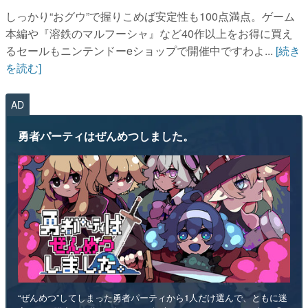
しっかり“おグウ”で握りこめば安定性も100点満点。ゲーム
本編や『溶鉄のマルフーシャ』など40作以上をお得に買え
るセールもニンテンドーeショップで開催中ですわよ...
[続き
を読む]
AD
勇者パーティはぜんめつしました。
“ぜんめつ”してしまった勇者パーティから1人だけ選んで、ともに迷