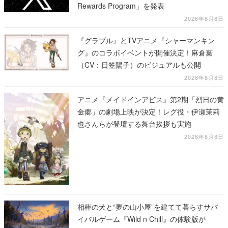
Rewards Program」を発表
2026年8月8日
『グラブル』とTVアニメ『シャーマンキン
グ』のコラボイベントが開催決定！麻倉葉
（CV：日笠陽子）のビジュアルも公開
2026年8月8日
アニメ『メイドインアビス』第2期「烈日の黄
金郷」の劇場上映が決定！レグ役・伊瀬茉莉
也さんらが登壇する舞台挨拶も実施
2026年8月8日
相棒の犬と“夢の山小屋”を建てて暮らすサバ
イバルゲーム『Wild n Chill』の体験版が