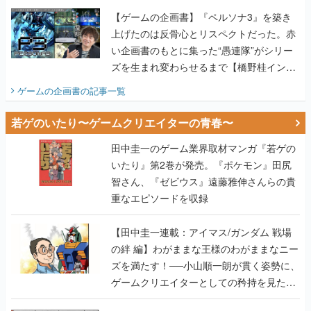
【ゲームの企画書】『ペルソナ3』を築き
上げたのは反骨心とリスペクトだった。赤
い企画書のもとに集った“愚連隊”がシリー
ズを生まれ変わらせるまで【橋野桂インタ
ビュー】
ゲームの企画書
の記事一覧
若ゲのいたり〜ゲームクリエイターの青春〜
田中圭一のゲーム業界取材マンガ『若ゲの
いたり』第2巻が発売。『ポケモン』田尻
智さん、『ゼビウス』遠藤雅伸さんらの貴
重なエピソードを収録
【田中圭一連載：アイマス/ガンダム 戦場
の絆 編】わがままな王様のわがままなニー
ズを満たす！──小山順一朗が貫く姿勢に、
ゲームクリエイターとしての矜持を見た
【若ゲのいたり最終回】