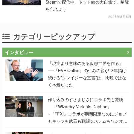
Steamで配信中。ドット絵の大自然で、喧騒
を忘れよう
2026年8月8日
カテゴリーピックアップ
インタビュー
「現実より意味のある仮想世界を作る」
──『EVE Online』の生みの親が18年掲げ
続ける”クレイジーな宣言”は、比喩ではな
く本気だった
作り込みのすさまじさにコラボ先も驚嘆
──『Wizardry Variants Daphne』
×『FFXI』コラボが期間限定なのにジョブ
もキャラも武器も戦闘システムもワンオフ
で作り込まれた理由を両ディレクターに聞