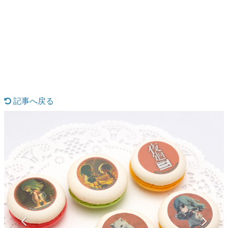
日本のコンテンツ産業やカルチャーに与えた影響を探る企
画です。
日本モバイルゲーム産業史
日本のモバイルゲーム史における主要なトピック・タイト
ルを網羅するほか、開発者へのインタビューや識者による
解説を掲載。約20年の歴史が一望できる決定版！
若ゲのいたり〜ゲームクリエイターの青春〜
『うつヌケ』『ペンと箸』等で知られるマンガ家・田中圭
一先生によるゲーム業界レポートマンガです。
記事へ戻る
なんでゲームは面白い？
ゲーム開発者・hamatsu氏がゲームの魅力を画面や操作の
具体的な形から解き明かしていく、硬派で骨太な評論連載
です。
ゲームが変えた日本語
「経験値」「裏技」「ラスボス」… ゲームにまつわる言葉
の起源や用法の変遷を、コンピューター文化史研究家・タ
イニーP氏が徹底調査。
カテゴリ
特集記事