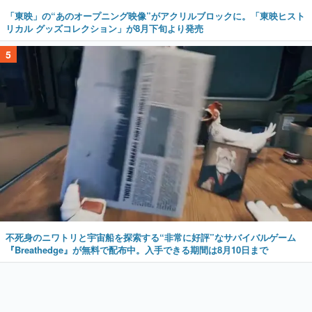
「東映」の“あのオープニング映像”がアクリルブロックに。「東映ヒスト
リカル グッズコレクション」が8月下旬より発売
5
不死身のニワトリと宇宙船を探索する“非常に好評”なサバイバルゲーム
『Breathedge』が無料で配布中。入手できる期間は8月10日まで