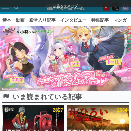
広告をスキップ
赫本
動画
殿堂入り記事
インタビュー
特集記事
マンガ
いま読まれている記事
ピックアップ
注目度
2827
注目度
2684
電ファミのいま読まれている記事ランキング
アプリセール情報