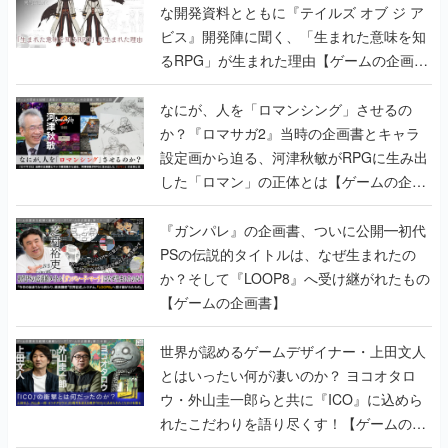
な開発資料とともに『テイルズ オブ ジ ア
ビス』開発陣に聞く、「生まれた意味を知
るRPG」が生まれた理由【ゲームの企画
書】
なにが、人を「ロマンシング」させるの
か？『ロマサガ2』当時の企画書とキャラ
設定画から迫る、河津秋敏がRPGに生み出
した「ロマン」の正体とは【ゲームの企画
書】
『ガンパレ』の企画書、ついに公開━初代
PSの伝説的タイトルは、なぜ生まれたの
か？そして『LOOP8』へ受け継がれたもの
【ゲームの企画書】
世界が認めるゲームデザイナー・上田文人
とはいったい何が凄いのか？ ヨコオタロ
ウ・外山圭一郎らと共に『ICO』に込めら
れたこだわりを語り尽くす！【ゲームの企
画書】