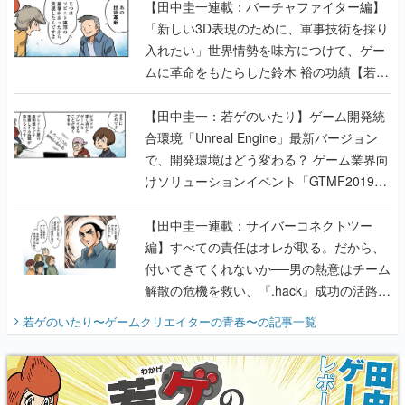
【田中圭一連載：バーチャファイター編】
「新しい3D表現のために、軍事技術を採り
入れたい」世界情勢を味方につけて、ゲー
ムに革命をもたらした鈴木 裕の功績【若ゲ
のいたり】
【田中圭一：若ゲのいたり】ゲーム開発統
合環境「Unreal Engine」最新バージョン
で、開発環境はどう変わる？ ゲーム業界向
けソリューションイベント「GTMF2019」
に行って、より理解を深めよう【PR】
【田中圭一連載：サイバーコネクトツー
編】すべての責任はオレが取る。だから、
付いてきてくれないか──男の熱意はチーム
解散の危機を救い、『.hack』成功の活路を
開く。業界の快男児・松山 洋に流れる血は
若ゲのいたり〜ゲームクリエイターの青春〜
の記事一覧
『少年ジャンプ』色だった【若ゲのいた
り】