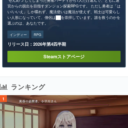
“ぜんめつ”してしまった勇者パーティから1人だけ選んで、ともに迷
宮からの脱出を目指すダンジョン探索RPGです。 ただし勇者は「は
い/いいえ」しか喋れず、魔法使いは魔法が使えず、戦士は可愛らし
い人形になっていて、僧侶は██を崇拝しています。誰を救うのかを
選ぶのは、あなたです。
インディー
RPG
リリース日：2026年第4四半期
Steamストアページ
ランキング
1