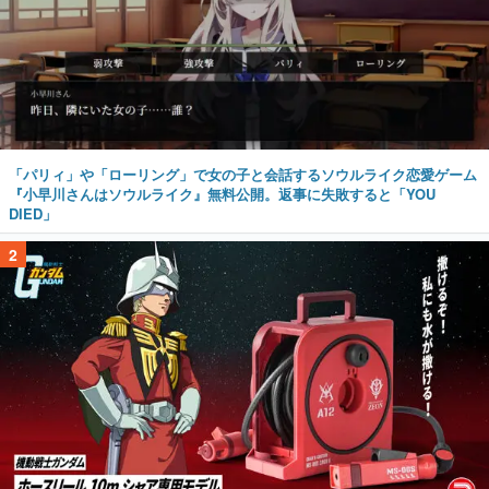
「パリィ」や「ローリング」で女の子と会話するソウルライク恋愛ゲーム
『小早川さんはソウルライク』無料公開。返事に失敗すると「YOU
DIED」
2