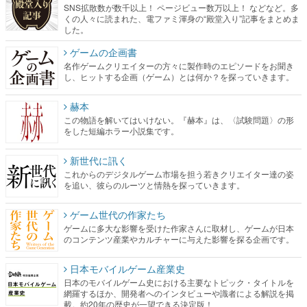
SNS拡散数が数千以上！ ページビュー数万以上！ などなど。多
くの人々に読まれた、電ファミ渾身の“殿堂入り”記事をまとめま
した。
ゲームの企画書
名作ゲームクリエイターの方々に製作時のエピソードをお聞き
し、ヒットする企画（ゲーム）とは何か？を探っていきます。
赫本
この物語を解いてはいけない。『赫本』は、〈試験問題〉の形
をした短編ホラー小説集です。
新世代に訊く
これからのデジタルゲーム市場を担う若きクリエイター達の姿
を追い、彼らのルーツと情熱を探っていきます。
ゲーム世代の作家たち
ゲームに多大な影響を受けた作家さんに取材し、ゲームが日本
のコンテンツ産業やカルチャーに与えた影響を探る企画です。
日本モバイルゲーム産業史
日本のモバイルゲーム史における主要なトピック・タイトルを
網羅するほか、開発者へのインタビューや識者による解説を掲
載。約20年の歴史が一望できる決定版！