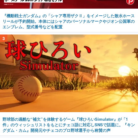
『機動戦士ガンダム』の「シャア専用ザクⅡ」をイメージした散水ホース
リールが予約開始。本体にはシャアのパーソナルマークやジオン公国軍の
エンブレム、型式番号などを配置
3
野球部の過酷な“補欠”を体験するゲーム『球ひろいSimulator』が「1
件」のウィッシュリストをもとにチェコ語に対応しSNSで話題に。『キン
グダム・カム』開発元やチェコのプロ野球選手から称賛の声