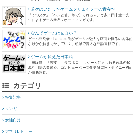
若ゲのいたり〜ゲームクリエイターの青春〜
『うつヌケ』『ペンと箸』等で知られるマンガ家・田中圭一先
生によるゲーム業界レポートマンガです。
なんでゲームは面白い？
ゲーム開発者・hamatsu氏がゲームの魅力を画面や操作の具体的
な形から解き明かしていく、硬派で骨太な評論連載です。
ゲームが変えた日本語
「経験値」「裏技」「ラスボス」… ゲームにまつわる言葉の起
源や用法の変遷を、コンピューター文化史研究家・タイニーP氏
が徹底調査。
カテゴリ
特集記事
マンガ
女性向け
アプリレビュー