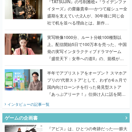
く
『TATSUJIN』の弓削雅稔×『ライデンファ
イターズ』の齋藤貴幸──かつて縦シュー全
盛期を支えていた2人が、30年後に同じ会
社で机を並べる理由とは。新作
『TATSUJIN EXTREME』で初タッグを組
んだレジェンド2人に訊く開発秘話
実写映像1000分、ルート分岐100種類以
上。配信開始5日で100万本を売った、中国
発の実写インタラクティブドラマゲーム
『盛世天下：女帝への道II』の、規模が違
うこだわりをプロデューサーに聞いた
半年でアプリストアをオープン？ スマホア
プリの“代替ストア”として、わずか6ヵ月で
国内向けローンチを行った発見型ストア
『あっぷアリーナ！』仕掛け人に話を聞い
てみた
インタビュー
の記事一覧
ゲームの企画書
『アビス』は、ひとつの奇跡だった──膨大