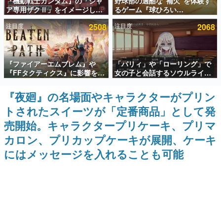
『機動戦士ガンダム』の「シャ
野球部の過酷な“補欠”を体験す
ア専用ザクⅡ」をイメージした
るゲーム『球ひろい
インタビュー
散水ホースリールが予約開始。
Simulator』が「1件」のウィッ
注目度
2508
注目度
2068
本体にはシャアのパーソナルマ
シュリストをもとにチェコ語に
連載・特集一覧
ークやジオン公国軍のエンブレ
対応しSNSで話題に。『キング
ム、型式番号などを配置
ダム・カム』開発元やチェコの
プロ野球選手から称賛の声
殿堂入り記事
『ファイアーエムブレム』や
「パリィ」や「ローリング」で
SNS拡散数が数千以上！ ページビュー数万以上！ などな
ど。多くの人々に読まれた、電ファミ渾身の“殿堂入り”記
『FFタクティクス』に影響を受
女の子と会話するソウルライク
事をまとめました。
けた新作戦略RPG『Beaten
恋愛ゲーム『小早川さんはソウ
Path』2027年に発売へ。
ルライク』無料公開。返事に失
『夜廻』の名場面やキャラクターがプリン
ゲームの企画書
PC（Steam）、PS5、Xbox、
敗すると「YOU DIED」
名作ゲームクリエイターの方々に製作時のエピソードをお
トされたスイーツが「定番商品」として発
Switch向けにリリース予定
聞きし、ヒットする企画（ゲーム）とは何か？を探ってい
きます。
売開始。キャラクタープリケーキ、プリマ
赫本
カロン、プリカップケーキが展開、ケーキ
この物語を解いてはいけない。『赫本』は、〈試験問題〉
にはメッセージを入れることも可能
の形をした短編ホラー小説集です。
新世代に訊く
これからのデジタルゲーム市場を担う若きクリエイター達
の姿を追い、彼らのルーツと情熱を探っていきます。
ゲーム世代の作家たち
ゲームに多大な影響を受けた作家さんに取材し、ゲームが