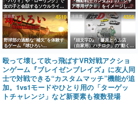
「パリィ」や「ローリング」で
『機動戦士ガンダム』の「シャ
女の子と会話するソウルライク
ア専用ザクⅡ」をイメージした
インタビュー
恋愛ゲーム『小早川さんはソウ
散水ホースリールが予約開始。
注目度
4510
注目度
4356
ルライク』無料公開。返事に失
本体にはシャアのパーソナルマ
連載・特集一覧
敗すると「YOU DIED」
ークやジオン公国軍のエンブレ
ム、型式番号などを配置
殿堂入り記事
野球部の過酷な“補欠”を体験す
『頭文字D』「藤原とうふ店
SNS拡散数が数千以上！ ページビュー数万以上！ などな
ど。多くの人々に読まれた、電ファミ渾身の“殿堂入り”記
るゲーム『球ひろい
（自家用）ハチロク」の“動くテ
事をまとめました。
Simulator』が「1件」のウィッ
ィッシュケース”が買えるポップ
シュリストをもとにチェコ語に
アップショップが開催へ。マン
殴って壊して吹っ飛ばすVR対戦アクショ
ゲームの企画書
対応しSNSで話題に。『キング
ガの舞台である群馬の「イオン
名作ゲームクリエイターの方々に製作時のエピソードをお
ンゲーム『ブレイゼンブレイズ』に友人同
ダム・カム』開発元やチェコの
モール高崎」にて、8月11日か
聞きし、ヒットする企画（ゲーム）とは何か？を探ってい
プロ野球選手から称賛の声
ら8月20日までの期間限定で開
きます。
士で対戦できる“カスタムマッチ”機能が追
催予定
赫本
加。1vs1モードやひとり用の「ターゲッ
この物語を解いてはいけない。『赫本』は、〈試験問題〉
トチャレンジ」など新要素も複数登場
の形をした短編ホラー小説集です。
新世代に訊く
これからのデジタルゲーム市場を担う若きクリエイター達
の姿を追い、彼らのルーツと情熱を探っていきます。
ゲーム世代の作家たち
ゲームに多大な影響を受けた作家さんに取材し、ゲームが