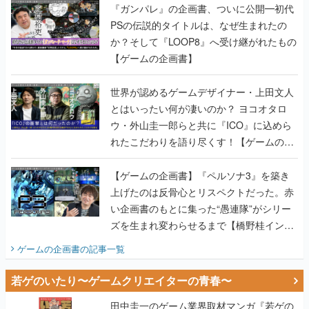
『ガンパレ』の企画書、ついに公開━初代
PSの伝説的タイトルは、なぜ生まれたの
か？そして『LOOP8』へ受け継がれたもの
【ゲームの企画書】
世界が認めるゲームデザイナー・上田文人
とはいったい何が凄いのか？ ヨコオタロ
ウ・外山圭一郎らと共に『ICO』に込めら
れたこだわりを語り尽くす！【ゲームの企
画書】
【ゲームの企画書】『ペルソナ3』を築き
上げたのは反骨心とリスペクトだった。赤
い企画書のもとに集った“愚連隊”がシリー
ズを生まれ変わらせるまで【橋野桂インタ
ビュー】
ゲームの企画書
の記事一覧
若ゲのいたり〜ゲームクリエイターの青春〜
田中圭一のゲーム業界取材マンガ『若ゲの