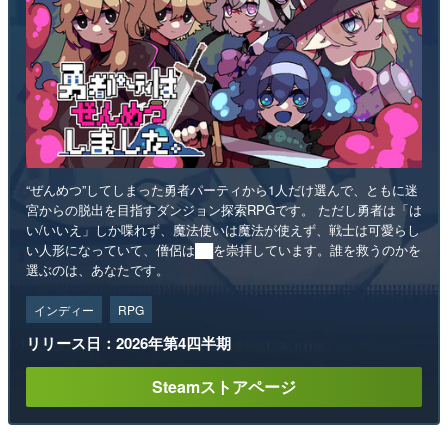
“ぜんめつ”してしまった勇者パーティから1人だけ選んで、ともに迷
宮からの脱出を目指すダンジョン探索RPGです。 ただし勇者は「は
い/いいえ」しか喋れず、魔法使いは魔法が使えず、戦士は可愛らし
い人形になっていて、僧侶は██を崇拝しています。誰を救うのかを
選ぶのは、あなたです。
インディー
RPG
リリース日：2026年第4四半期
Steamストアページ