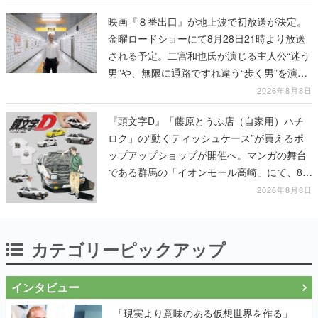
映画『８番出口』が地上波で初放送が決定。
金曜ロードショーにて8月28日21時より放送
される予定。二宮和也氏が演じる主人公“迷う
男”や、無限に通路ですれ違う“歩く男”を演じ
る河内大和氏の迫真の演技は必見
2026年8月8日
『頭文字D』「藤原とうふ店（自家用）ハチ
ロク」の“動くティッシュケース”が買えるポ
ップアップショップが開催へ。マンガの舞台
である群馬の「イオンモール高崎」にて、8月
11日から8月20日までの期間限定で開催予定
2026年8月8日
カテゴリーピックアップ
インタビュー
「現実より意味のある仮想世界を作る」