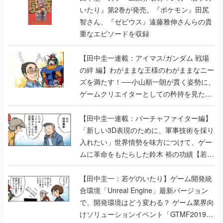
いたり』第2巻が発売。『ポケモン』田尻
智さん、『ゼビウス』遠藤雅伸さんらの貴
重なエピソードを収録
【田中圭一連載：アイマス/ガンダム 戦場
の絆 編】わがままな王様のわがままなニー
ズを満たす！──小山順一朗が貫く姿勢に、
ゲームクリエイターとしての矜持を見た
【若ゲのいたり最終回】
【田中圭一連載：バーチャファイター編】
「新しい3D表現のために、軍事技術を採り
入れたい」世界情勢を味方につけて、ゲー
ムに革命をもたらした鈴木 裕の功績【若ゲ
のいたり】
【田中圭一：若ゲのいたり】ゲーム開発統
合環境「Unreal Engine」最新バージョン
で、開発環境はどう変わる？ ゲーム業界向
けソリューションイベント「GTMF2019」