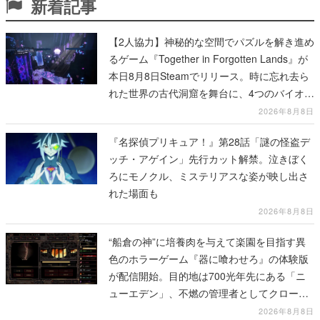
新着記事
【2人協力】神秘的な空間でパズルを解き進め
るゲーム『Together in Forgotten Lands』が
本日8月8日Steamでリリース。時に忘れ去ら
れた世界の古代洞窟を舞台に、4つのバイオー
ムを探索しながら脱出を目指す
2026年8月8日
『名探偵プリキュア！』第28話「謎の怪盗デ
ッチ・アゲイン」先行カット解禁。泣きぼく
ろにモノクル、ミステリアスな姿が映し出さ
れた場面も
2026年8月8日
“船倉の神”に培養肉を与えて楽園を目指す異
色のホラーゲーム『器に喰わせろ』の体験版
が配信開始。目的地は700光年先にある「ニ
ューエデン」、不燃の管理者としてクローン
人間を増やし、加工して神に捧げる
2026年8月8日