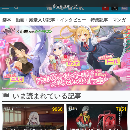
広告をスキップ
赫本
動画
殿堂入り記事
インタビュー
特集記事
マンガ
いま読まれている記事
ピックアップ
注目度
9966
注目度
7051
電ファミのいま読まれている記事ランキング
アプリセール情報