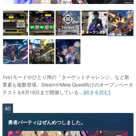
マンガ
女性向け
アプリレビュー
その他
電ファミニコゲーマーとは？
運営：株式会社マレ
1vs1モードやひとり用の「ターゲットチャレンジ」など新
要素も複数登場。SteamやMeta Quest向けのオープンベータ
テストを6月19日まで開催している...
[続きを読む]
AD
勇者パーティはぜんめつしました。