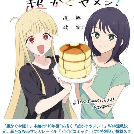
『超かぐや姫！』本編の“10年後”を描く『超かぐやメシ！』Web連載決
定。新たなWebマンガレーベル「ビビビコミック」にて特別話が掲載スタ