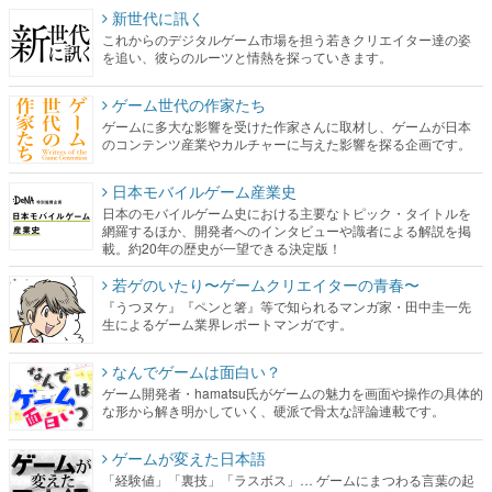
新世代に訊く
これからのデジタルゲーム市場を担う若きクリエイター達の姿
を追い、彼らのルーツと情熱を探っていきます。
ゲーム世代の作家たち
ゲームに多大な影響を受けた作家さんに取材し、ゲームが日本
のコンテンツ産業やカルチャーに与えた影響を探る企画です。
日本モバイルゲーム産業史
日本のモバイルゲーム史における主要なトピック・タイトルを
網羅するほか、開発者へのインタビューや識者による解説を掲
載。約20年の歴史が一望できる決定版！
若ゲのいたり〜ゲームクリエイターの青春〜
『うつヌケ』『ペンと箸』等で知られるマンガ家・田中圭一先
生によるゲーム業界レポートマンガです。
なんでゲームは面白い？
ゲーム開発者・hamatsu氏がゲームの魅力を画面や操作の具体的
な形から解き明かしていく、硬派で骨太な評論連載です。
ゲームが変えた日本語
「経験値」「裏技」「ラスボス」… ゲームにまつわる言葉の起