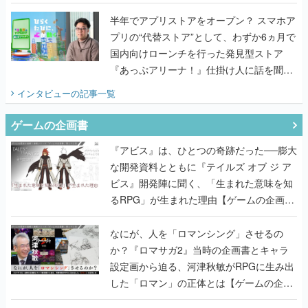
うこだわりをプロデューサーに聞いた
半年でアプリストアをオープン？ スマホア
プリの“代替ストア”として、わずか6ヵ月で
国内向けローンチを行った発見型ストア
『あっぷアリーナ！』仕掛け人に話を聞い
てみた
インタビュー
の記事一覧
ゲームの企画書
『アビス』は、ひとつの奇跡だった──膨大
な開発資料とともに『テイルズ オブ ジ ア
ビス』開発陣に聞く、「生まれた意味を知
るRPG」が生まれた理由【ゲームの企画
書】
なにが、人を「ロマンシング」させるの
か？『ロマサガ2』当時の企画書とキャラ
設定画から迫る、河津秋敏がRPGに生み出
した「ロマン」の正体とは【ゲームの企画
書】