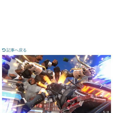
日本のコンテンツ産業やカルチャーに与えた影響を探る企
画です。
日本モバイルゲーム産業史
日本のモバイルゲーム史における主要なトピック・タイト
ルを網羅するほか、開発者へのインタビューや識者による
解説を掲載。約20年の歴史が一望できる決定版！
若ゲのいたり〜ゲームクリエイターの青春〜
『うつヌケ』『ペンと箸』等で知られるマンガ家・田中圭
一先生によるゲーム業界レポートマンガです。
記事へ戻る
なんでゲームは面白い？
ゲーム開発者・hamatsu氏がゲームの魅力を画面や操作の
具体的な形から解き明かしていく、硬派で骨太な評論連載
です。
ゲームが変えた日本語
「経験値」「裏技」「ラスボス」… ゲームにまつわる言葉
の起源や用法の変遷を、コンピューター文化史研究家・タ
イニーP氏が徹底調査。
カテゴリ
5 / 8
特集記事