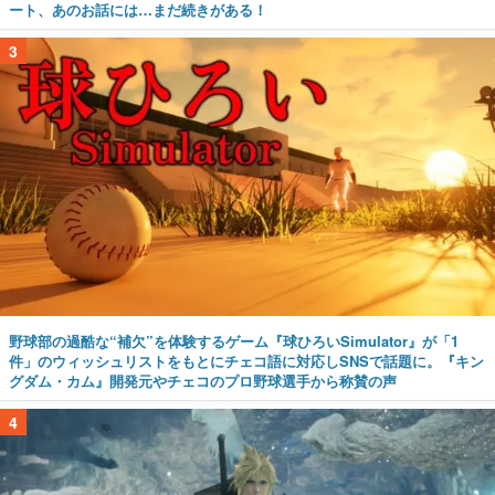
ート、あのお話には…まだ続きがある！
3
野球部の過酷な“補欠”を体験するゲーム『球ひろいSimulator』が「1
件」のウィッシュリストをもとにチェコ語に対応しSNSで話題に。『キン
グダム・カム』開発元やチェコのプロ野球選手から称賛の声
4