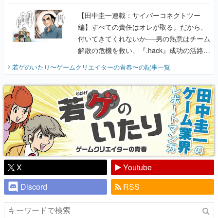
に行って、より理解を深めよう【PR】
【田中圭一連載：サイバーコネクトツー
編】すべての責任はオレが取る。だから、
付いてきてくれないか──男の熱意はチーム
解散の危機を救い、『.hack』成功の活路を
開く。業界の快男児・松山 洋に流れる血は
若ゲのいたり〜ゲームクリエイターの青春〜
の記事一覧
『少年ジャンプ』色だった【若ゲのいた
り】
X
Youtube
Discord
RSS