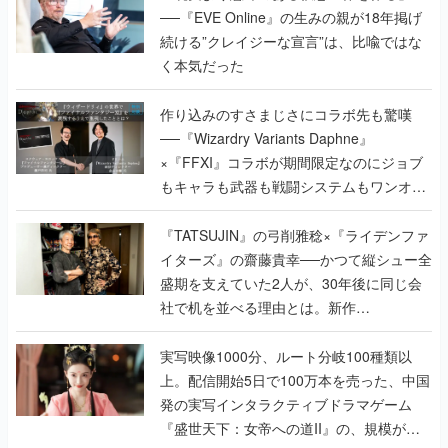
──『EVE Online』の生みの親が18年掲げ
続ける”クレイジーな宣言”は、比喩ではな
く本気だった
作り込みのすさまじさにコラボ先も驚嘆
──『Wizardry Variants Daphne』
×『FFXI』コラボが期間限定なのにジョブ
もキャラも武器も戦闘システムもワンオフ
で作り込まれた理由を両ディレクターに聞
く
『TATSUJIN』の弓削雅稔×『ライデンファ
イターズ』の齋藤貴幸──かつて縦シュー全
盛期を支えていた2人が、30年後に同じ会
社で机を並べる理由とは。新作
『TATSUJIN EXTREME』で初タッグを組
んだレジェンド2人に訊く開発秘話
実写映像1000分、ルート分岐100種類以
上。配信開始5日で100万本を売った、中国
発の実写インタラクティブドラマゲーム
『盛世天下：女帝への道II』の、規模が違