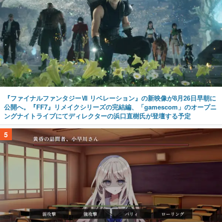
『ファイナルファンタジーⅦ リベレーション』の新映像が8月26日早朝に
公開へ。『FF7』リメイクシリーズの完結編、「gamescom」のオープニ
ングナイトライブにてディレクターの浜口直樹氏が登壇する予定
5