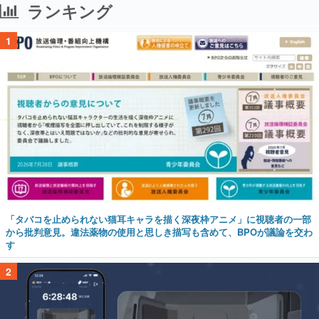
ランキング
1
「タバコを止められない猫耳キャラを描く深夜枠アニメ」に視聴者の一部
から批判意見。違法薬物の使用と思しき描写も含めて、BPOが議論を交わ
す
2