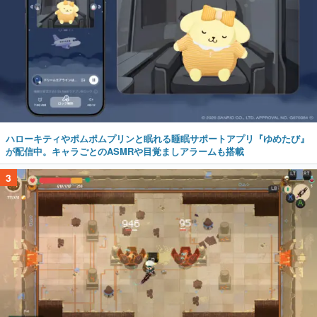
ハローキティやポムポムプリンと眠れる睡眠サポートアプリ『ゆめたび』
が配信中。キャラごとのASMRや目覚ましアラームも搭載
3