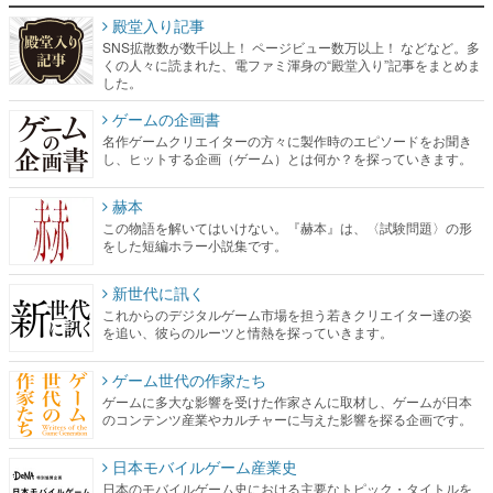
殿堂入り記事
SNS拡散数が数千以上！ ページビュー数万以上！ などなど。多
くの人々に読まれた、電ファミ渾身の“殿堂入り”記事をまとめま
した。
ゲームの企画書
名作ゲームクリエイターの方々に製作時のエピソードをお聞き
し、ヒットする企画（ゲーム）とは何か？を探っていきます。
赫本
この物語を解いてはいけない。『赫本』は、〈試験問題〉の形
をした短編ホラー小説集です。
新世代に訊く
これからのデジタルゲーム市場を担う若きクリエイター達の姿
を追い、彼らのルーツと情熱を探っていきます。
ゲーム世代の作家たち
ゲームに多大な影響を受けた作家さんに取材し、ゲームが日本
のコンテンツ産業やカルチャーに与えた影響を探る企画です。
日本モバイルゲーム産業史
日本のモバイルゲーム史における主要なトピック・タイトルを