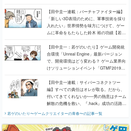
【若ゲのいたり最終回】
【田中圭一連載：バーチャファイター編】
「新しい3D表現のために、軍事技術を採り
入れたい」世界情勢を味方につけて、ゲー
ムに革命をもたらした鈴木 裕の功績【若ゲ
のいたり】
【田中圭一：若ゲのいたり】ゲーム開発統
合環境「Unreal Engine」最新バージョン
で、開発環境はどう変わる？ ゲーム業界向
けソリューションイベント「GTMF2019」
に行って、より理解を深めよう【PR】
【田中圭一連載：サイバーコネクトツー
編】すべての責任はオレが取る。だから、
付いてきてくれないか──男の熱意はチーム
解散の危機を救い、『.hack』成功の活路を
開く。業界の快男児・松山 洋に流れる血は
若ゲのいたり〜ゲームクリエイターの青春〜
の記事一覧
『少年ジャンプ』色だった【若ゲのいた
り】