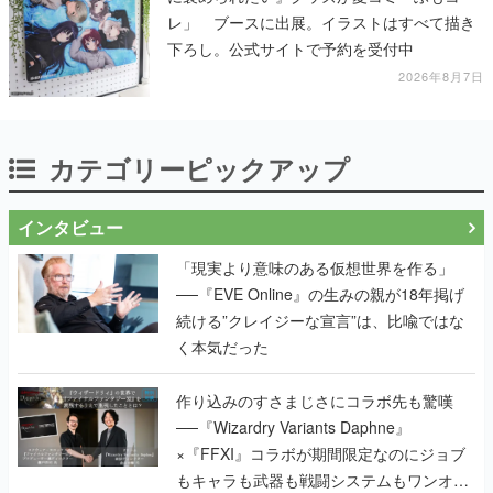
レ」 ブースに出展。イラストはすべて描き
下ろし。公式サイトで予約を受付中
2026年8月7日
カテゴリーピックアップ
インタビュー
「現実より意味のある仮想世界を作る」
──『EVE Online』の生みの親が18年掲げ
続ける”クレイジーな宣言”は、比喩ではな
く本気だった
作り込みのすさまじさにコラボ先も驚嘆
──『Wizardry Variants Daphne』
×『FFXI』コラボが期間限定なのにジョブ
もキャラも武器も戦闘システムもワンオフ