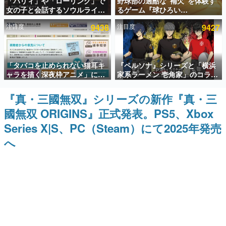
「パリィ」や「ローリング」で
野球部の過酷な“補欠”を体験す
女の子と会話するソウルライク
るゲーム『球ひろい
インタビュー
恋愛ゲーム『小早川さんはソウ
Simulator』が「1件」のウィッ
注目度
9438
注目度
9427
ルライク』無料公開。返事に失
シュリストをもとにチェコ語に
連載・特集一覧
敗すると「YOU DIED」
対応しSNSで話題に。『キング
ダム・カム』開発元やチェコの
プロ野球選手から称賛の声
殿堂入り記事
「タバコを止められない猫耳キ
『ペルソナ』シリーズと「横浜
SNS拡散数が数千以上！ ページビュー数万以上！ などな
ど。多くの人々に読まれた、電ファミ渾身の“殿堂入り”記
ャラを描く深夜枠アニメ」に視
家系ラーメン 壱角家」のコラボ
事をまとめました。
聴者の一部から批判意見。違法
が8月21日から開催。”はがく
薬物の使用と思しき描写も含め
れ”風とんこつラーメンや、おい
『真・三國無双』シリーズの新作『真・三
ゲームの企画書
て、BPOが議論を交わす
しく食べられるカレーラーメン
名作ゲームクリエイターの方々に製作時のエピソードをお
國無双 ORIGINS』正式発表。PS5、Xbox
がラインナップ
聞きし、ヒットする企画（ゲーム）とは何か？を探ってい
きます。
Series X|S、PC（Steam）にて2025年発売
赫本
へ
この物語を解いてはいけない。『赫本』は、〈試験問題〉
の形をした短編ホラー小説集です。
新世代に訊く
これからのデジタルゲーム市場を担う若きクリエイター達
の姿を追い、彼らのルーツと情熱を探っていきます。
ゲーム世代の作家たち
ゲームに多大な影響を受けた作家さんに取材し、ゲームが