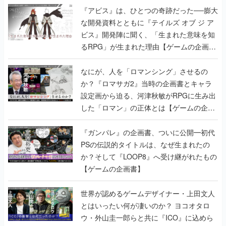
『アビス』は、ひとつの奇跡だった──膨大
な開発資料とともに『テイルズ オブ ジ ア
ビス』開発陣に聞く、「生まれた意味を知
るRPG」が生まれた理由【ゲームの企画
書】
なにが、人を「ロマンシング」させるの
か？『ロマサガ2』当時の企画書とキャラ
設定画から迫る、河津秋敏がRPGに生み出
した「ロマン」の正体とは【ゲームの企画
書】
『ガンパレ』の企画書、ついに公開━初代
PSの伝説的タイトルは、なぜ生まれたの
か？そして『LOOP8』へ受け継がれたもの
【ゲームの企画書】
世界が認めるゲームデザイナー・上田文人
とはいったい何が凄いのか？ ヨコオタロ
ウ・外山圭一郎らと共に『ICO』に込めら