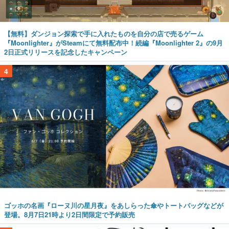
【無料】ダンジョン探索で手に入れたものを自分の店で売るゲーム
『Moonlighter』がSteamにて無料配布中！続編『Moonlighter 2』の9月
2日正式リリースを記念したキャンペーン
4
ゴッホの名画『ローヌ川の星月夜』をあしらった傘やトートバッグなどが
登場。8月7日21時より2日間限定で予約販売