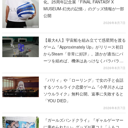
化。25周年記念展「FINAL FANTASY X
MUSEUM-幻光の記憶-」のグッズ情報が一部
公開
2026年8月7日
【最大4人】宇宙船を組み立てて惑星間を渡る
ゲーム『Approximately Up』がリリース初日
からSteam「非常に好評」。誰かが適当にパ
ーツを組めば、機体はあっけなくバラバラに
大破
2026年8月7日
「パリィ」や「ローリング」で女の子と会話
するソウルライク恋愛ゲーム『小早川さんは
ソウルライク』無料公開。返事に失敗すると
「YOU DIED」
2026年8月7日
『ガールズバンドクライ』『ギャルゲーマー
に褒められたい』グッズが夏コミ「ふもコ