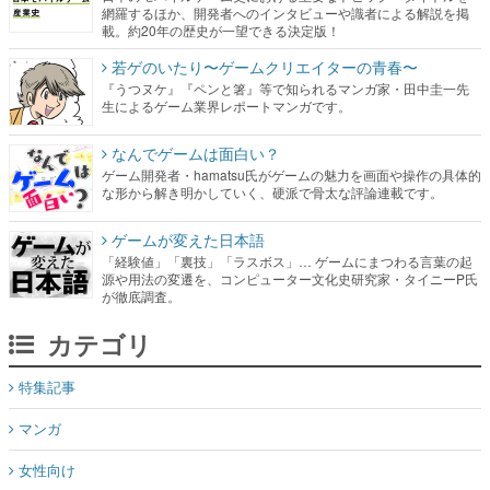
網羅するほか、開発者へのインタビューや識者による解説を掲
載。約20年の歴史が一望できる決定版！
若ゲのいたり〜ゲームクリエイターの青春〜
『うつヌケ』『ペンと箸』等で知られるマンガ家・田中圭一先
生によるゲーム業界レポートマンガです。
なんでゲームは面白い？
ゲーム開発者・hamatsu氏がゲームの魅力を画面や操作の具体的
な形から解き明かしていく、硬派で骨太な評論連載です。
ゲームが変えた日本語
「経験値」「裏技」「ラスボス」… ゲームにまつわる言葉の起
源や用法の変遷を、コンピューター文化史研究家・タイニーP氏
が徹底調査。
カテゴリ
特集記事
マンガ
女性向け