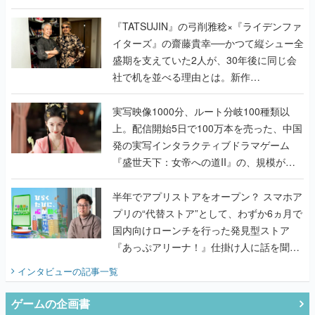
で作り込まれた理由を両ディレクターに聞
く
『TATSUJIN』の弓削雅稔×『ライデンファ
イターズ』の齋藤貴幸──かつて縦シュー全
盛期を支えていた2人が、30年後に同じ会
社で机を並べる理由とは。新作
『TATSUJIN EXTREME』で初タッグを組
んだレジェンド2人に訊く開発秘話
実写映像1000分、ルート分岐100種類以
上。配信開始5日で100万本を売った、中国
発の実写インタラクティブドラマゲーム
『盛世天下：女帝への道II』の、規模が違
うこだわりをプロデューサーに聞いた
半年でアプリストアをオープン？ スマホア
プリの“代替ストア”として、わずか6ヵ月で
国内向けローンチを行った発見型ストア
『あっぷアリーナ！』仕掛け人に話を聞い
てみた
インタビュー
の記事一覧
ゲームの企画書