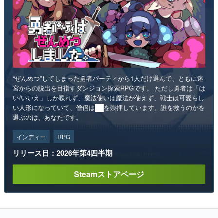
“ぜんめつ”してしまった勇者パーティから1人だけ選んで、ともに迷
宮からの脱出を目指すダンジョン探索RPGです。 ただし勇者は「は
い/いいえ」しか喋れず、魔法使いは魔法が使えず、戦士は可愛らし
い人形になっていて、僧侶は██を崇拝しています。誰を救うのかを
選ぶのは、あなたです。
インディー
RPG
リリース日：2026年第4四半期
Steamストアページ