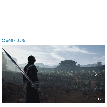
日本のコンテンツ産業やカルチャーに与えた影響を探る企
画です。
日本モバイルゲーム産業史
日本のモバイルゲーム史における主要なトピック・タイト
ルを網羅するほか、開発者へのインタビューや識者による
解説を掲載。約20年の歴史が一望できる決定版！
若ゲのいたり〜ゲームクリエイターの青春〜
『うつヌケ』『ペンと箸』等で知られるマンガ家・田中圭
記事へ戻る
一先生によるゲーム業界レポートマンガです。
なんでゲームは面白い？
ゲーム開発者・hamatsu氏がゲームの魅力を画面や操作の
具体的な形から解き明かしていく、硬派で骨太な評論連載
です。
ゲームが変えた日本語
「経験値」「裏技」「ラスボス」… ゲームにまつわる言葉
の起源や用法の変遷を、コンピューター文化史研究家・タ
イニーP氏が徹底調査。
カテゴリ
1 / 7
特集記事