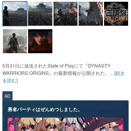
マンガ
女性向け
アプリレビュー
その他
電ファミニコゲーマーとは？
5月31日に放送されたState of Playにて『DYNASTY
運営：株式会社マレ
WARRIORS ORIGINS』の最新情報が公開された。...
[続き
を読む]
AD
勇者パーティはぜんめつしました。