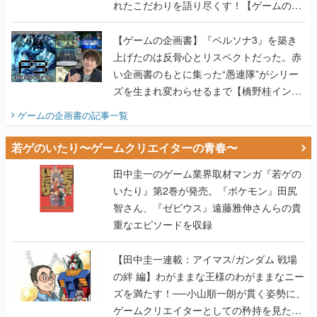
れたこだわりを語り尽くす！【ゲームの企
画書】
【ゲームの企画書】『ペルソナ3』を築き
上げたのは反骨心とリスペクトだった。赤
い企画書のもとに集った“愚連隊”がシリー
ズを生まれ変わらせるまで【橋野桂インタ
ビュー】
ゲームの企画書
の記事一覧
若ゲのいたり〜ゲームクリエイターの青春〜
田中圭一のゲーム業界取材マンガ『若ゲの
いたり』第2巻が発売。『ポケモン』田尻
智さん、『ゼビウス』遠藤雅伸さんらの貴
重なエピソードを収録
【田中圭一連載：アイマス/ガンダム 戦場
の絆 編】わがままな王様のわがままなニー
ズを満たす！──小山順一朗が貫く姿勢に、
ゲームクリエイターとしての矜持を見た