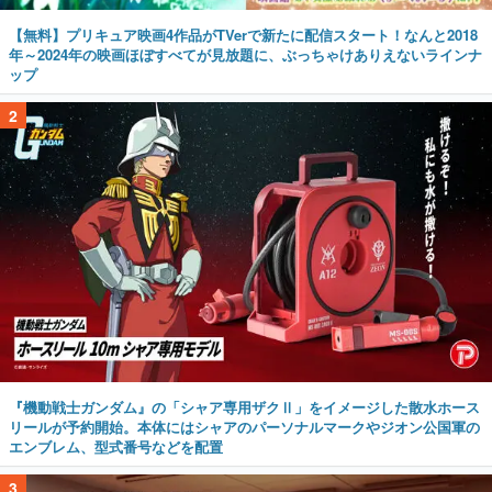
【無料】プリキュア映画4作品がTVerで新たに配信スタート！なんと2018
年～2024年の映画ほぼすべてが見放題に、ぶっちゃけありえないラインナ
ップ
2
『機動戦士ガンダム』の「シャア専用ザクⅡ」をイメージした散水ホース
リールが予約開始。本体にはシャアのパーソナルマークやジオン公国軍の
エンブレム、型式番号などを配置
3