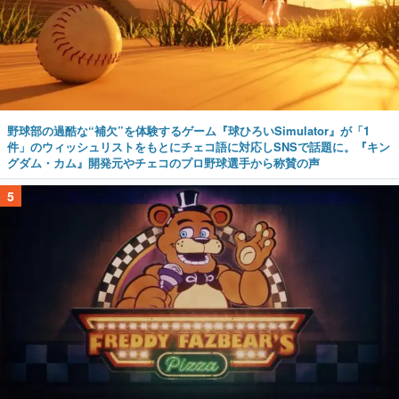
野球部の過酷な“補欠”を体験するゲーム『球ひろいSimulator』が「1
件」のウィッシュリストをもとにチェコ語に対応しSNSで話題に。『キン
グダム・カム』開発元やチェコのプロ野球選手から称賛の声
5