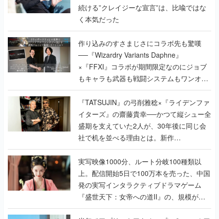
続ける”クレイジーな宣言”は、比喩ではな
く本気だった
作り込みのすさまじさにコラボ先も驚嘆
──『Wizardry Variants Daphne』
×『FFXI』コラボが期間限定なのにジョブ
もキャラも武器も戦闘システムもワンオフ
で作り込まれた理由を両ディレクターに聞
く
『TATSUJIN』の弓削雅稔×『ライデンファ
イターズ』の齋藤貴幸──かつて縦シュー全
盛期を支えていた2人が、30年後に同じ会
社で机を並べる理由とは。新作
『TATSUJIN EXTREME』で初タッグを組
んだレジェンド2人に訊く開発秘話
実写映像1000分、ルート分岐100種類以
上。配信開始5日で100万本を売った、中国
発の実写インタラクティブドラマゲーム
『盛世天下：女帝への道II』の、規模が違
うこだわりをプロデューサーに聞いた