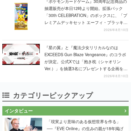
『ポケモンカードゲーム』30周年記念商品の
抽選販売が本日12時より開始。拡張パック
「30th CELEBRATION」のボックスに、「プ
レミアムデッキセット エーフィ・ブラッキ
ー」「FUTURISTIC BOX」の計3商品
2026年8月10日
『星の翼』と『魔法少女リリカルなのは
EXCEEDS Gun Blaze Vengeance』のコラボ
が決定。公式Xでは「抱き枕（シャオリン
Ver.）」を抽選3名にプレゼントする企画を実
施中
2026年8月10日
カテゴリーピックアップ
インタビュー
「現実より意味のある仮想世界を作る」
──『EVE Online』の生みの親が18年掲げ