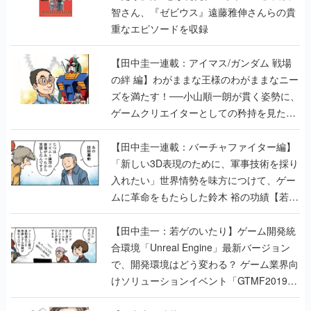
智さん、『ゼビウス』遠藤雅伸さんらの貴
重なエピソードを収録
【田中圭一連載：アイマス/ガンダム 戦場
の絆 編】わがままな王様のわがままなニー
ズを満たす！──小山順一朗が貫く姿勢に、
ゲームクリエイターとしての矜持を見た
【若ゲのいたり最終回】
【田中圭一連載：バーチャファイター編】
「新しい3D表現のために、軍事技術を採り
入れたい」世界情勢を味方につけて、ゲー
ムに革命をもたらした鈴木 裕の功績【若ゲ
のいたり】
【田中圭一：若ゲのいたり】ゲーム開発統
合環境「Unreal Engine」最新バージョン
で、開発環境はどう変わる？ ゲーム業界向
けソリューションイベント「GTMF2019」
に行って、より理解を深めよう【PR】