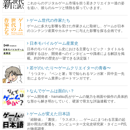
これからのデジタルゲーム市場を担う若きクリエイター達の姿
を追い、彼らのルーツと情熱を探っていきます。
ゲーム世代の作家たち
ゲームに多大な影響を受けた作家さんに取材し、ゲームが日本
のコンテンツ産業やカルチャーに与えた影響を探る企画です。
日本モバイルゲーム産業史
日本のモバイルゲーム史における主要なトピック・タイトルを
網羅するほか、開発者へのインタビューや識者による解説を掲
載。約20年の歴史が一望できる決定版！
若ゲのいたり〜ゲームクリエイターの青春〜
『うつヌケ』『ペンと箸』等で知られるマンガ家・田中圭一先
生によるゲーム業界レポートマンガです。
なんでゲームは面白い？
ゲーム開発者・hamatsu氏がゲームの魅力を画面や操作の具体的
な形から解き明かしていく、硬派で骨太な評論連載です。
ゲームが変えた日本語
「経験値」「裏技」「ラスボス」… ゲームにまつわる言葉の起
源や用法の変遷を、コンピューター文化史研究家・タイニーP氏
が徹底調査。