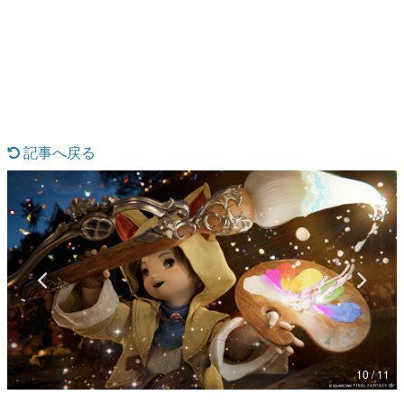
日本のコンテンツ産業やカルチャーに与えた影響を探る企
画です。
日本モバイルゲーム産業史
日本のモバイルゲーム史における主要なトピック・タイト
ルを網羅するほか、開発者へのインタビューや識者による
解説を掲載。約20年の歴史が一望できる決定版！
若ゲのいたり〜ゲームクリエイターの青春〜
『うつヌケ』『ペンと箸』等で知られるマンガ家・田中圭
記事へ戻る
一先生によるゲーム業界レポートマンガです。
なんでゲームは面白い？
ゲーム開発者・hamatsu氏がゲームの魅力を画面や操作の
具体的な形から解き明かしていく、硬派で骨太な評論連載
です。
ゲームが変えた日本語
「経験値」「裏技」「ラスボス」… ゲームにまつわる言葉
の起源や用法の変遷を、コンピューター文化史研究家・タ
イニーP氏が徹底調査。
カテゴリ
10 / 11
特集記事