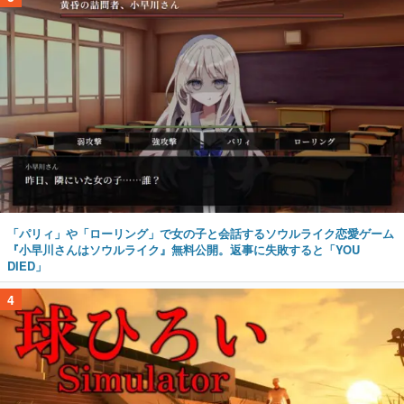
「パリィ」や「ローリング」で女の子と会話するソウルライク恋愛ゲーム
『小早川さんはソウルライク』無料公開。返事に失敗すると「YOU
DIED」
4