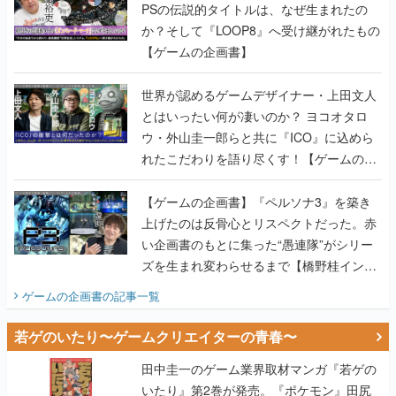
PSの伝説的タイトルは、なぜ生まれたの
か？そして『LOOP8』へ受け継がれたもの
【ゲームの企画書】
世界が認めるゲームデザイナー・上田文人
とはいったい何が凄いのか？ ヨコオタロ
ウ・外山圭一郎らと共に『ICO』に込めら
れたこだわりを語り尽くす！【ゲームの企
画書】
【ゲームの企画書】『ペルソナ3』を築き
上げたのは反骨心とリスペクトだった。赤
い企画書のもとに集った“愚連隊”がシリー
ズを生まれ変わらせるまで【橋野桂インタ
ビュー】
ゲームの企画書
の記事一覧
若ゲのいたり〜ゲームクリエイターの青春〜
田中圭一のゲーム業界取材マンガ『若ゲの
いたり』第2巻が発売。『ポケモン』田尻