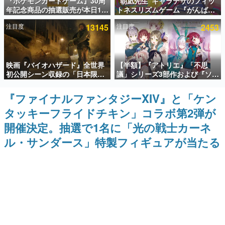
『ポケモンカードゲーム』30周
“朝凪先生”キャラデザのフィッ
年記念商品の抽選販売が本日12
トネスリズムゲーム『がんば
インタビュー
時より開始。拡張パック「30th
れ！チアリズム』Steamストア
注目度
13145
注目度
2453
CELEBRATION」のボックス
ページが公開。キャラクターの
連載・特集一覧
に、「プレミアムデッキセット
CVは陽向葵ゅかさん
エーフィ・ブラッキー」
「FUTURISTIC BOX」の計3商
殿堂入り記事
品
映画『バイオハザード』全世界
【半額】『アトリエ』「不思
SNS拡散数が数千以上！ ページビュー数万以上！ などな
ど。多くの人々に読まれた、電ファミ渾身の“殿堂入り”記
初公開シーン収録の「日本限
議」シリーズ3部作および『ソフ
事をまとめました。
定」予告映像が解禁。バイオの
ィーのアトリエ2』公式画集の
日（8月10日）にあわせて、
Kindle版が50%オフとなるセー
『ファイナルファンタジーXIV』と「ケン
ゲームの企画書
「ラクーンシティ総合病院」へ
ルが開催中。各作品の設定画や
名作ゲームクリエイターの方々に製作時のエピソードをお
タッキーフライドチキン」コラボ第2弾が
行く配達人の姿が披露
美麗なイラストの数々をふんだ
聞きし、ヒットする企画（ゲーム）とは何か？を探ってい
んに収録
きます。
開催決定。抽選で1名に「光の戦士カーネ
赫本
ル・サンダース」特製フィギュアが当たる
この物語を解いてはいけない。『赫本』は、〈試験問題〉
の形をした短編ホラー小説集です。
新世代に訊く
これからのデジタルゲーム市場を担う若きクリエイター達
の姿を追い、彼らのルーツと情熱を探っていきます。
ゲーム世代の作家たち
ゲームに多大な影響を受けた作家さんに取材し、ゲームが