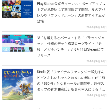
PlayStation公式ライセンス・ポップアップス
トアが池袋駅にて期間限定で開催。夏のアパ
レルや『ブラッドボーン』の新作アイテムが
登場
2026年8月10日
“21”を超えるとバーストする「ブラックジャ
ック」仕様のデッキ構築ローグライト『必
殺！メガ子パンチ！』が8月11日Steamにて
リリース
2026年8月10日
Kindle版『ファイナルファンタジーIXえほん
ビビとおじいちゃんと旅立ちの日に』が半額
の「660円」となるセールが開催中。原作ス
タッフの青木和彦氏と板鼻利幸氏による「ビ
ビ」の前日譚
2026年8月10日