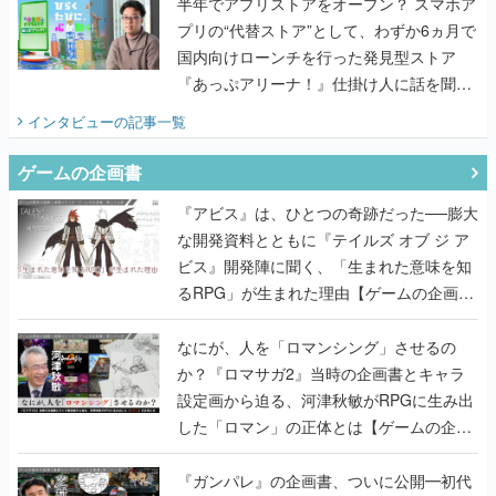
半年でアプリストアをオープン？ スマホア
プリの“代替ストア”として、わずか6ヵ月で
国内向けローンチを行った発見型ストア
『あっぷアリーナ！』仕掛け人に話を聞い
てみた
インタビュー
の記事一覧
ゲームの企画書
『アビス』は、ひとつの奇跡だった──膨大
な開発資料とともに『テイルズ オブ ジ ア
ビス』開発陣に聞く、「生まれた意味を知
るRPG」が生まれた理由【ゲームの企画
書】
なにが、人を「ロマンシング」させるの
か？『ロマサガ2』当時の企画書とキャラ
設定画から迫る、河津秋敏がRPGに生み出
した「ロマン」の正体とは【ゲームの企画
書】
『ガンパレ』の企画書、ついに公開━初代