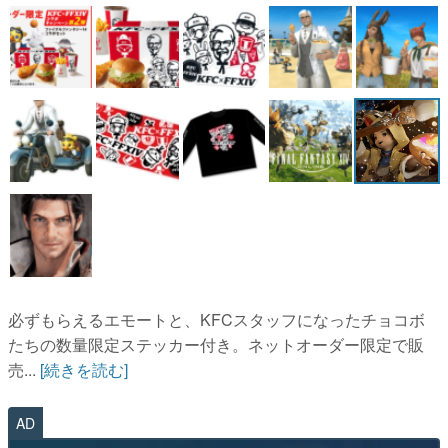
マンガ
女性向け
アプリレビュー
その他
電ファミニコゲーマーとは？
運営：株式会社マレ
必ずもらえるエモートと、KFCスタッフになったチョコボ
たちの数量限定ステッカー付き。ネットオーダー限定で販
売...
[続きを読む]
AD