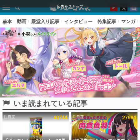
広告をスキップ
赫本
動画
殿堂入り記事
インタビュー
特集記事
マンガ
いま読まれている記事
ピックアップ
注目度
40744
注目度
27984
電ファミのいま読まれている記事ランキング
アプリセール情報