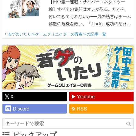
【田中圭一連載：サイバーコネクトツー
編】すべての責任はオレが取る。だから、
付いてきてくれないか──男の熱意はチーム
解散の危機を救い、『.hack』成功の活路を
開く。業界の快男児・松山 洋に流れる血は
若ゲのいたり〜ゲームクリエイターの青春〜
の記事一覧
『少年ジャンプ』色だった【若ゲのいた
り】
X
Youtube
Discord
RSS
ピックアップ