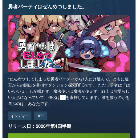
勇者パーティはぜんめつしました。
“ぜんめつ”してしまった勇者パーティから1人だけ選んで、ともに迷
宮からの脱出を目指すダンジョン探索RPGです。 ただし勇者は「は
い/いいえ」しか喋れず、魔法使いは魔法が使えず、戦士は可愛らし
い人形になっていて、僧侶は██を崇拝しています。誰を救うのかを
選ぶのは、あなたです。
インディー
RPG
リリース日：2026年第4四半期